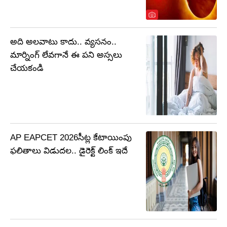
అది అలవాటు కాదు.. వ్యసనం..
మార్నింగ్ లేవగానే ఈ పని అస్సలు
చేయకండి
AP EAPCET 2026సీట్ల కేటాయింపు
ఫలితాలు విడుదల.. డైరెక్ట్ లింక్ ఇదే