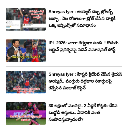
Shreyas Iyer : అయ్యర్ దెబ్బ-ట్రోలర్స్
అబ్బా.. నెల రోజులుగా ట్రోల్ చేసిన వాళ్లకీ
ఒక్క ఇన్నింగ్స్‌తో సమాధానం
IPL 2026: చాలా గర్వంగా ఉంది..! కొడుకు
అర్జున్‌ ప్రదర్శనపై సచిన్‌ ఎమోషనల్‌ పోస్ట్‌
Shreyas Iyer : హిస్టరీ క్రియేట్ చేసిన శ్రేయస్
అయ్యర్.. ముగ్గురు దిగ్గజాల రికార్డులపై
కన్నేసిన పంజాబ్ కెప్టెన్
30 లక్షలతో మొదలై.. 2 ఏళ్లకే కోట్లకు చేరిన
బుడ్డోడి ఆస్తులు.. ఏడాదికి ఎంత
సంపాదిస్తున్నాడంటే?