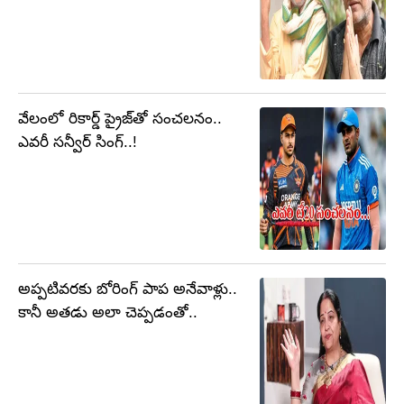
వేలంలో రికార్డ్ ప్రైజ్‌తో సంచలనం..
ఎవరీ సన్వీర్ సింగ్..!
అప్పటివరకు బోరింగ్ పాప అనేవాళ్లు..
కానీ అతడు అలా చెప్పడంతో..