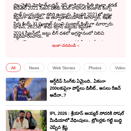
ఫ్రాంచైజీని మోహిత్ బర్మన్, నెస్ వాడియా, ప్రీతి జింటా, కరణ్
ఐపీఎల్ 2021 సీజన్ వరకు కేఎల్ రాహుల్ పంజాబ్ కింగ్స్
పాల్ సంయుక్తంగా కలిగి ఉన్నారు. ఫిబ్రవరి 2021లో జట్టు
కెప్టెన్‌గా ఉన్నాడు. ఆ తర్వాత మయాంక్ అగర్వాల్, శిఖర్
పేరు కింగ్స్ XI పంజాబ్ నుంచి పంజాబ్ కింగ్స్‌గా మార్చారు.
ధావన్, 2023లో శామ్ కర్రాన్ జట్టుకు కెప్టెన్‌గా
2014 సీజన్‌లో, జట్టు లీగ్ దశలో అగ్రస్థానంలో నిలిచి
వ్యవహరించారు.
రన్నరప్‌గా నిలిచింది. ఇది కాకుండా 13 సీజన్లలో ఒక్కసారి
ఇంకా చదవండి
మాత్రమే ప్లేఆఫ్‌లకు చేరుకున్నారు. జట్టు సహ యజమాని,
ప్రముఖ బాలీవుడ్ నటి ప్రీతి జింటా పంజాబ్ కింగ్స్ బ్రాండ్
All
News
Web Stories
Photos
Videos
అంబాసిడర్‌గా ఉంది.
అర్ష్‌దీప్ సింగ్‌కు ఏమైంది.. ఏకంగా
200లకుపైగా పోస్ట్‌లు డిలీట్.. అసలు రీజన్
అదేనా..?
IPL 2026 : శ్రేయాస్ అయ్యర్ సోదరికి సోషల్
మీడియాలో వేధింపులు.. ట్రోలర్లకు గట్టి బుద్ధి
చెప్పిన శ్రేష్ఠ