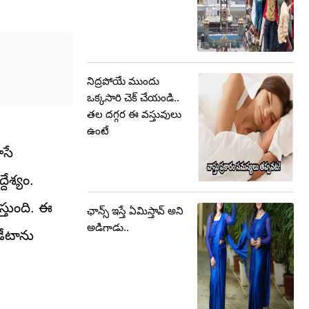
నిద్రపోయే ముందు
ఒక్కసారి చెక్ చేయండి..
తల దగ్గర ఈ వస్తువులు
ఉంటే
ూసే
ేశ్యం.
్తుంది. ఈ
ఛాన్స్ ఇస్తే ఏమిస్తావ్ అని
అడిగాడు..
డేటాను