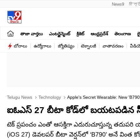
News9
हिन्द
తాజా వార్తలు
ఎంటర్టైన్మెంట్
క్రికెట్
ఆంధ్రప్రదేశ్
తెలంగాణ
లై
బోనాలు
ఉద్యోగాలు
జ్యోతిష్యం
టెక్నాలజీ
వాతావరణం
వీడి
Telugu News
Technology
Apple's Secret Wearable: New 'B790' 
ఐఓఎస్ 27 బీటా కోడ్‌లో బయటపడిన సీక్రెట్
టెక్ ప్రపంచం ఎంతో ఆసక్తిగా ఎదురుచూస్తున్న తదుప
(iOS 27) డెవలపర్ బీటా వెర్షన్‌లో ‘B790’ అనే వింత క