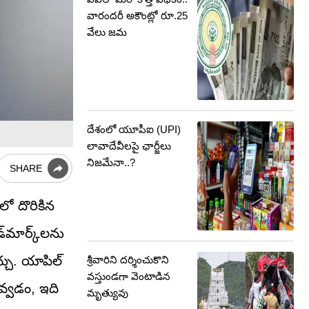
వారందరీ అకౌంట్లో రూ.25
వేలు జమ
దేశంలో యూపీఐ (UPI)
లావాదేవీలపై ఛార్జీలు
నిజమేనా..?
SHARE
లో దొరికిన
డ్‌మార్క్‌లను
చ్చు. యాపిల్
శ్రీవారిని దర్శించుకొని
వస్తుండగా వెంటాడిన
డవ్వడం, ఇది
మృత్యువు