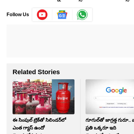
Follow Us
Related Stories
ఈ సింపుల్‌ ట్రిక్‌తో సిలిండర్‌లో
గూగుల్‌తో జాగ్రత్త గురూ.. 
ఎంత గ్యాస్‌ ఉందో
ప్రతి ఒక్కరూ ఇది