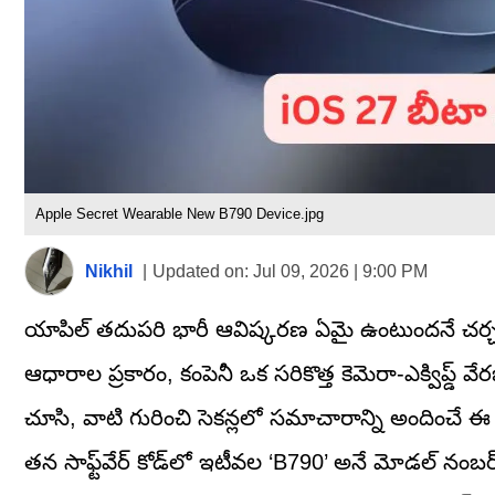
Apple Secret Wearable New B790 Device.jpg
Nikhil
|
Updated on:
Jul 09, 2026 | 9:00 PM
యాపిల్ తదుపరి భారీ ఆవిష్కరణ ఏమై ఉంటుందనే చర్చ ఇప్
ఆధారాల ప్రకారం, కంపెనీ ఒక సరికొత్త కెమెరా-ఎక్విప్డ్ వేర
చూసి, వాటి గురించి సెకన్లలో సమాచారాన్ని అందించే ఈ పరి
తన సాఫ్ట్‌వేర్ కోడ్‌లో ఇటీవల ‘B790’ అనే మోడల్ నంబర్‌