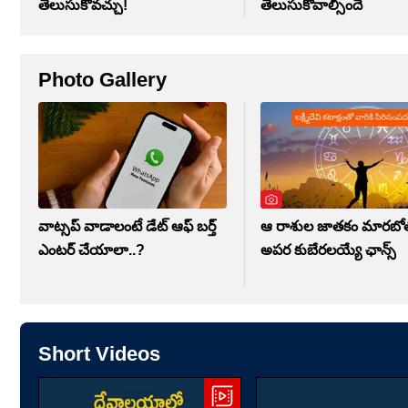
తెలుసుకోవచ్చు!
తెలుసుకోవాల్సిందే
Photo Gallery
వాట్సప్ వాడాలంటే డేట్ ఆఫ్ బర్త్
ఆ రాశుల జాతకం మారబోతో
ఎంటర్ చేయాలా..?
అపర కుబేరలయ్యే ఛాన్స్
Short Videos