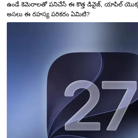
ఉండే కెమెరాలతో పనిచేసే ఈ కొత్త డివైజ్, యాపిల్ యొక్క 
అసలు ఈ రహస్య పరికరం ఏమిటి?