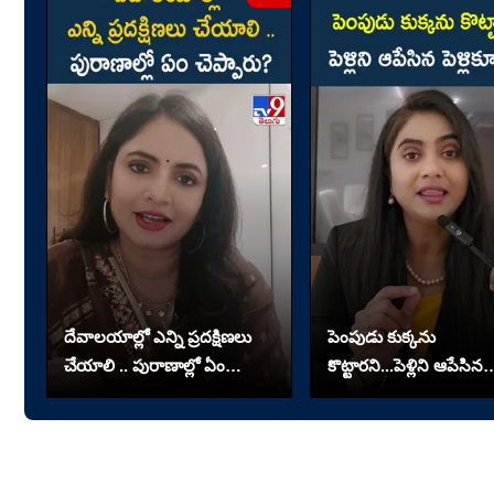
దేవాలయాల్లో ఎన్ని ప్రదక్షిణలు
పెంపుడు కుక్కను
చేయాలి .. పురాణాల్లో ఏం
కొట్టారని...పెళ్లిని ఆపేసిన
చెప్పారు?
పెళ్లికూతురు