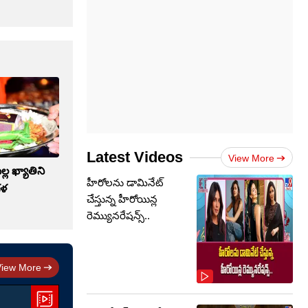
Latest Videos
View More
ల్ల ఖ్యాతిని
హీరోలను డామినేట్
కళ
చేస్తున్న హీరోయిన్ల
రెమ్యునరేషన్స్..
View More