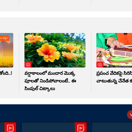
ంది..!
వర్షాకాలంలో మందార మొక్క
ప్రపంచ వేదికపై సిరిసి
పూలతో నిండిపోవాలంటే.. ఈ
చాటుతున్న చేనేత 
సింపుల్ చిట్కాలు