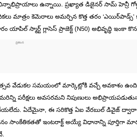
ాభిప్రాయాలు ఉన్నాయి. ప్రఖ్యాత డిజైనర్ సామ్ హెన్రీ గోల్డ
నివేదికలు మాత్రం కెమెరాలు అమర్చిన కొత్త తరం ‘ఎయిర్‌పాడ్స్’
ిల్ స్మార్ట్ గ్లాసెస్ ప్రాజెక్ట్ (N50) అభివృద్ధి ఇంకా కొ
ికోత్సవ వేడుకల సమయంలో మార్కెట్లోకి వచ్చే అవకాశం ఉం
డానికి మరిన్ని పరీక్షలు అవసరమని నిపుణులు అభిప్రాయపడుతున
న చేయలేదు. ఏదేమైనా, ఈ సరికొత్త ఏఐ వేరబుల్ డివైజ్ ద్వా
 సాంకేతికతతో ఇంటరాక్ట్ అయ్యే విధానాన్ని పూర్తిగా మా
ే.