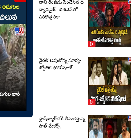
నాని రేంజ్‌ను పెంచేసిన ది
ప్యారడైజ్.. బిజినెస్‌లో
సరికొత్త రికా
వైరల్ అవుతోన్న సూర్య-
జ్యోతిక ఫోటోషూట్
ుగుల భారీ
ఫ్లాష్‌బ్యాక్‌లోకి తీసుకెళ్తున్న
సౌత్‌ మేకర్స్‌