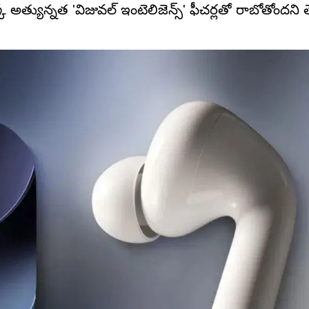
అత్యున్నత 'విజువల్ ఇంటెలిజెన్స్' ఫీచర్లతో రాబోతోందని తె