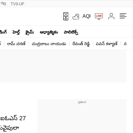
नी9
TV9-UP
AQI
ండింగ్
హెల్త్‌
క్రైమ్
ఆధ్యాత్మికం
పాలిటిక్స్‌
్
రామ్ చ‌ర‌ణ్‌
చంద్రబాబు నాయుడు
రేవంత్ రెడ్డి
పవన్ కళ్యాణ్
నరేంద
. ఐఓఎస్ 27
రువైపులా