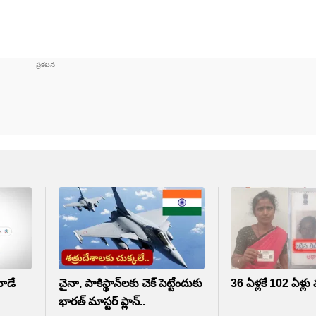
వాడే
చైనా, పాకిస్థాన్‌లకు చెక్ పెట్టేందుకు
36 ఏళ్లకే 102 ఏళ్లు
భారత్ మాస్టర్ ప్లాన్..