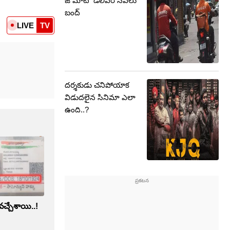
జొమాటో డెలివరీ సేవలు
బంద్
LIVE
TV
దర్శకుడు చనిపోయాక
విడుదలైన సినిమా ఎలా
ఉంది..?
 వచ్చేశాయి..!