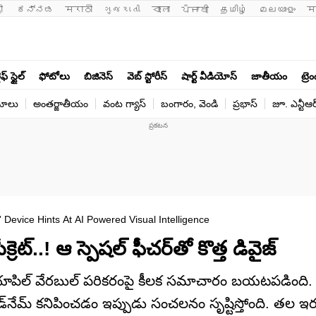
ी 
ಕನ್ನಡ
मराठी
ગુજરાતી
বাংলা
ਪੰਜਾਬੀ
தமிழ்
മലയാളം
म
ఫ్ స్టైల్
ఫోటోలు
బిజినెస్
వెబ్ స్టోరీస్
షార్ట్ వీడియోస్
జాతీయం
ట్రె
యోలు
అంతర్జాతీయం
వంట గ్యాస్
బంగారం, వెండి
ప్రభాస్
జూ. ఎన్టీఆర
Device Hints At AI Powered Visual Intelligence
..! ఆ స్పెషల్ ఫీచర్‌‌తో కొత్త డివైజ్
రి యాపిల్ వేరబుల్ పరికరంపై కీలక సమాచారం బయటపడింది
ోడ్‌నేమ్ కనిపించడం ఇప్పుడు సంచలనం సృష్టిస్తోంది. తల ఇ