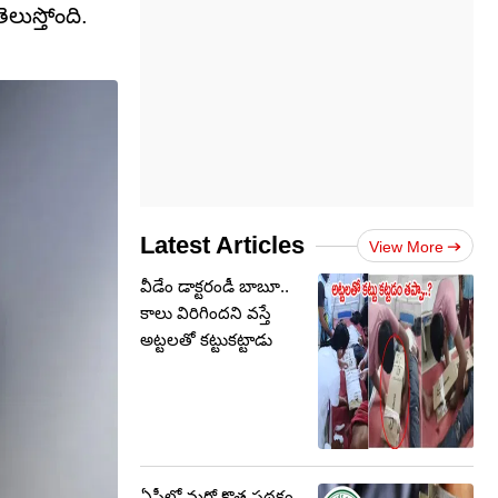
లుస్తోంది.
Latest Articles
View More
వీడేం డాక్టరండీ బాబూ..
కాలు విరిగిందని వస్తే
అట్టలతో కట్టుకట్టాడు
ఏపీలో మరో కొత్త పథకం..