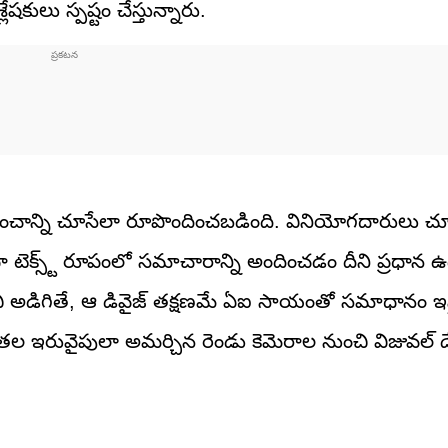
షకులు స్పష్టం చేస్తున్నారు.
ప్రపంచాన్ని చూసేలా రూపొందించబడింది. వినియోగదారులు చ
ా టెక్స్ట్ రూపంలో సమాచారాన్ని అందించడం దీని ప్రధాన ఉద్ద
ి అడిగితే, ఆ డివైజ్ తక్షణమే ఏఐ సాయంతో సమాధానం ఇస
 తల ఇరువైపులా అమర్చిన రెండు కెమెరాల నుంచి విజువల్ 