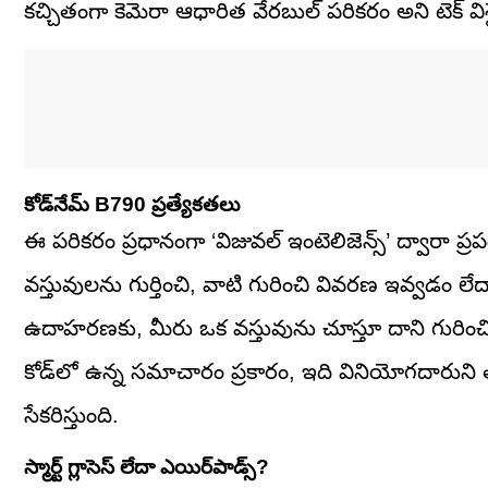
కచ్చితంగా కెమెరా ఆధారిత వేరబుల్ పరికరం అని టెక్ విశ్లే
కోడ్‌నేమ్ B790 ప్రత్యేకతలు
ఈ పరికరం ప్రధానంగా ‘విజువల్ ఇంటెలిజెన్స్’ ద్వారా 
వస్తువులను గుర్తించి, వాటి గురించి వివరణ ఇవ్వడం లేద
ఉదాహరణకు, మీరు ఒక వస్తువును చూస్తూ దాని గురించ
కోడ్‌లో ఉన్న సమాచారం ప్రకారం, ఇది వినియోగదారుని
సేకరిస్తుంది.
స్మార్ట్ గ్లాసెస్ లేదా ఎయిర్‌పాడ్స్?