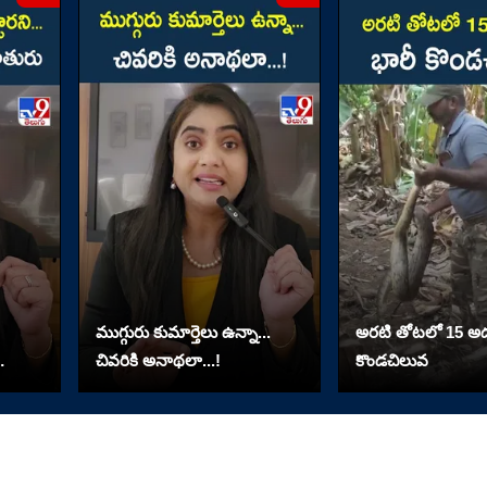
ముగ్గురు కుమార్తెలు ఉన్నా...
అరటి తోటలో 15 అడ
చివరికి అనాథలా...!
కొండచిలువ