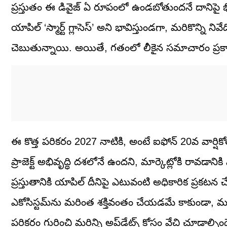
ప్రస్తుతం ఈ డివైజ్ ఏ రూపంలో ఉండబోతుందనే దానిపై భిన్న
యాపిల్ ‘స్మార్ట్ గ్లాసెస్’ అని భావిస్తుండగా, మరికొన్ని 
చెబుతున్నాయి. అయితే, గతంలో లీకైన సమాచారం ప్రకారం యాప
ఈ కొత్త పరికరం 2027 నాటికి, అంటే ఐఫోన్ 20వ వార్ష
ప్రాజెక్ట్ అభివృద్ధి దశలోనే ఉందని, మార్కెట్లోకి రావ
ప్రస్తుతానికి యాపిల్ దీనిపై ఎటువంటి అధికారిక ప్రకట
ఎకోసిస్టమ్‌ను మరింత శక్తివంతం చేయడమే కాకుండా, మనం
పరికరం గురించి మరిన్ని అప్‌డేట్స్ కోసం వేచి చూడాల్సింద