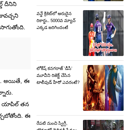
్ దీనిని
వన్డే క్రికెట్‌లో అరుదైన
 కావచ్చని
రికార్డు.. 5000వ మ్యాచ్
నసాగుతోంది.
ఎక్కడ జరిగిందంటే
లోకేష్ కనగరాజ్ 'డీసీ'
మూవీని రిజెక్ట్ చేసిన
ది. అయితే, ఈ
టాలీవుడ్ హీరో ఎవరంటే?
్నారు.
రా యాపిల్ తన
ర్చబోతోంది. ఈ
రేపటి నుంచి స్విగ్గీ,