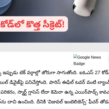
పుడు టెక్ వర్గాల్లో జోరుగా సాగుతోంది. ఐఓఎస్ 27 కోడ్‌
బుల్ డివైజ్‌పై పనిచేస్తోంది. పారిస్ ఈఫిల్ టవర్ వంటి ల్యాం
కరం, స్మార్ట్ గ్లాసెస్ లేదా కెమెరా ఉన్న ఎయిర్‌పాడ్స్ కావ
ను దాచి ఉంచింది. దీనికి ‘విజువల్ ఇంటెలిజెన్స్’ ఫీచర్ తో