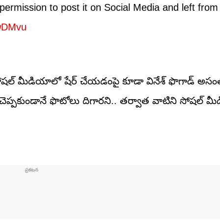
permission to post it on Social Media and left from
VwDMvu
ోషల్ మీడియాలో షేర్ చేయడంపై కూడా వినేశ్ ఫొగాడ్ అసంతృ
చెప్పకుండానే ఫొటోలు దిగారని.. తర్వాత వాటిని సోషల్ మీడ