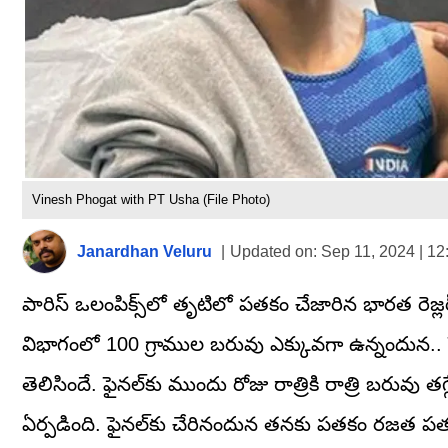
Vinesh Phogat with PT Usha (File Photo)
Janardhan Veluru
|
Updated on:
Sep 11, 2024 | 1
పారిస్ ఒలంపిక్స్‌లో తృటిలో పతకం చేజారిన భారత రెజ్లర్ వినే
విభాగంలో 100 గ్రాముల బరువు ఎక్కువగా ఉన్నందున.. ఫై
తెలిసిందే. ఫైనల్‌కు ముందు రోజు రాత్రికి రాత్రి బరువు తగ్
ఏర్పడింది. ఫైనల్‌కు చేరినందున తనకు పతకం రజత పతకం ఇ