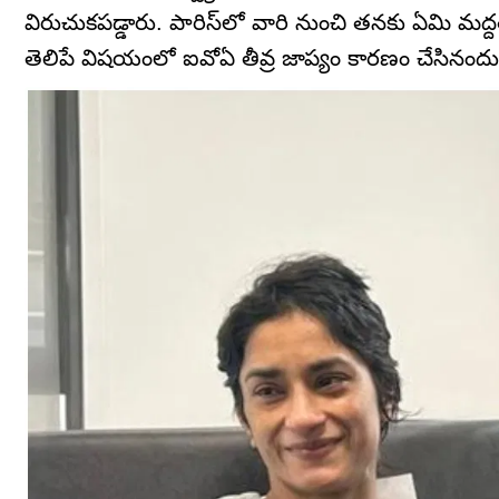
విరుచుకపడ్డారు. పారిస్‌లో వారి నుంచి తనకు ఏమి మద్
తెలిపే విషయంలో ఐవోఏ తీవ్ర జాప్యం కారణం చేసినందున