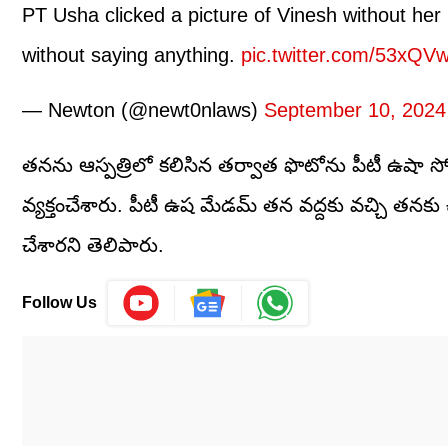
PT Usha clicked a picture of Vinesh without her 
without saying anything.
pic.twitter.com/53xQ
— Newton (@newt0nlaws)
September 10, 2024
తనను ఆస్పత్రిలో కలిసిన తర్వాత ఫొటోను పీటీ ఉషా స
వ్యక్తంచేశారు. పీటీ ఉష మేడమ్ తన వద్దకు వచ్చి తనకు 
చేశారని తెలిపారు.
Follow Us