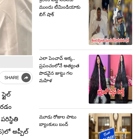
ముందు టీమిండియాకు
బిగ్ షాక్
ఎలా పెంచావ్ అక్క..
ప్రపంచంలోనే అత్యంత
పొడవైన జుట్టు గల
SHARE
మహిళ
్టైల్
జారడం
మూడు రోజుల పాటు
రిస్థితి
బ్యాంకులు బంద్
)లో అప్పీల్