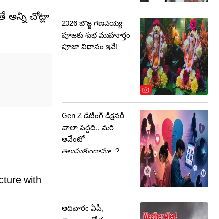
 అన్ని చోట్లా
2026 బొజ్జ గణపయ్య
పూజకు శుభ ముహూర్తం,
పూజా విధానం ఇవే!
Gen Z డేటింగ్ డిక్షనరీ
చాలా పెద్దది.. మరి
అవేంటో
తెలుసుకుందామా..?
cture with
ఆదివారం ఏపీ,