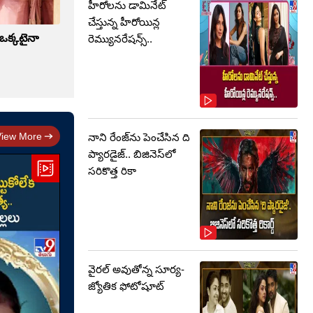
హీరోలను డామినేట్
చేస్తున్న హీరోయిన్ల
 ఒక్కటైనా
రెమ్యునరేషన్స్..
View More
నాని రేంజ్‌ను పెంచేసిన ది
ప్యారడైజ్.. బిజినెస్‌లో
సరికొత్త రికా
వైరల్ అవుతోన్న సూర్య-
జ్యోతిక ఫోటోషూట్