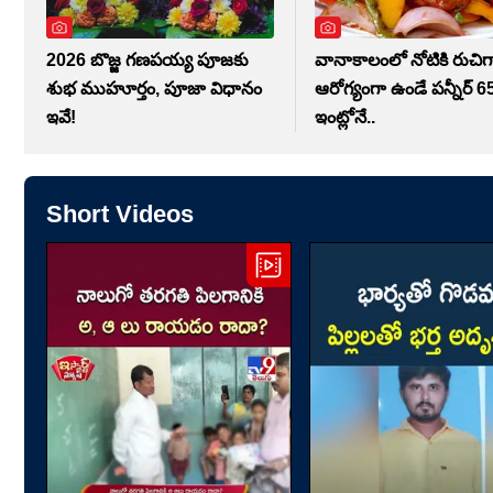
2026 బొజ్జ గణపయ్య పూజకు
వానాకాలంలో నోటికి రుచిగ
శుభ ముహూర్తం, పూజా విధానం
ఆరోగ్యంగా ఉండే పన్నీర్ 65
ఇవే!
ఇంట్లోనే..
Short Videos