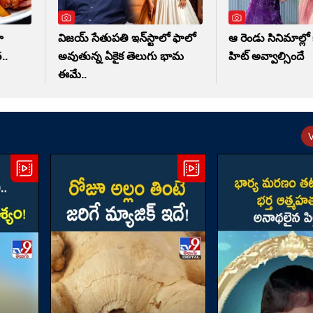
ా
విజయ్ సేతుపతి ఇన్‌స్టాలో ఫాలో
ఆ రెండు సినిమాల్లో
..
అవుతున్న ఏకైక తెలుగు భామ
హిట్ అవ్వాల్సిందే
ఈమే..