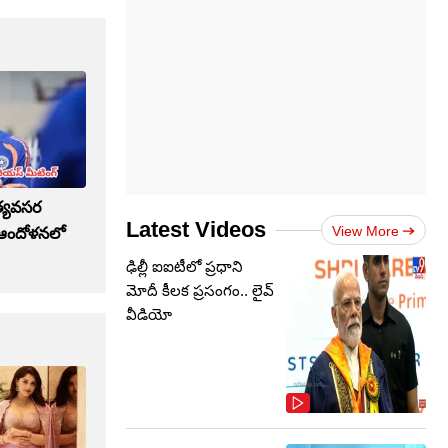
త్యవసర
Latest Videos
View More
 ఆందోళనలో
ఢిల్లీ ఐఐటీలో ప్రధాని
మోదీ కీలక ప్రసంగం.. లైవ్
వీడియో