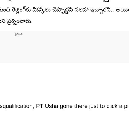
రెజ్లింగ్‌కు వీడ్కోలు చెప్పొద్దని సలహా ఇచ్చారని.. అయితే
 ప్రశ్నించారు.
qualification, PT Usha gone there just to click a pi