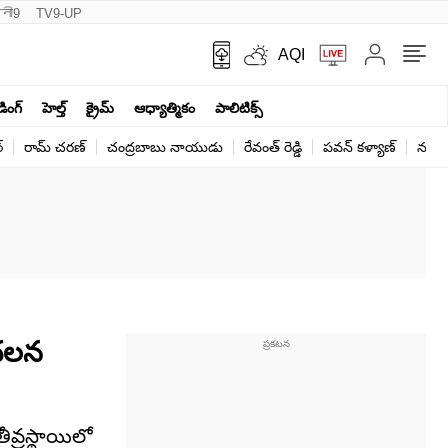
नी9
TV9-UP
AQI
ండింగ్
హెల్త్‌
క్రైమ్
ఆధ్యాత్మికం
పాలిటిక్స్‌
్
రామ్ చ‌ర‌ణ్‌
చంద్రబాబు నాయుడు
రేవంత్ రెడ్డి
పవన్ కళ్యాణ్
నరేంద
ంచలన
వ్రస్థాయిలో