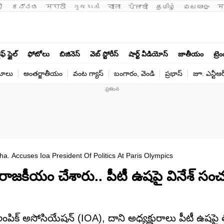
ी 
ಕನ್ನಡ
मराठी
ગુજરાતી
বাংলা
ਪੰਜਾਬੀ
தமிழ்
മലയാളം
म
ఫ్ స్టైల్
ఫోటోలు
బిజినెస్
వెబ్ స్టోరీస్
షార్ట్ వీడియోస్
జాతీయం
ట్రె
యోలు
అంతర్జాతీయం
వంట గ్యాస్
బంగారం, వెండి
ప్రభాస్
జూ. ఎన్టీఆర
. Accuses Ioa President Of Politics At Paris Olympics
ో రాజకీయం చేశారు.. పీటీ ఉషపై వినేశ్ స
ిక్ అసోసియేషన్ (IOA), దాని అధ్యక్షురాలు పీటీ ఉషపై తీ