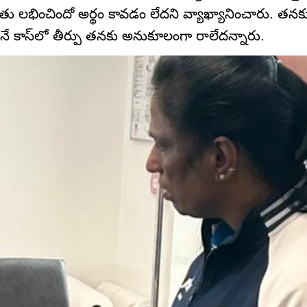
దతు లభించిందో అర్థం కావడం లేదని వ్యాఖ్యానించారు. తనక
ే కాస్‌లో తీర్పు తనకు అనుకూలంగా రాలేదన్నారు.