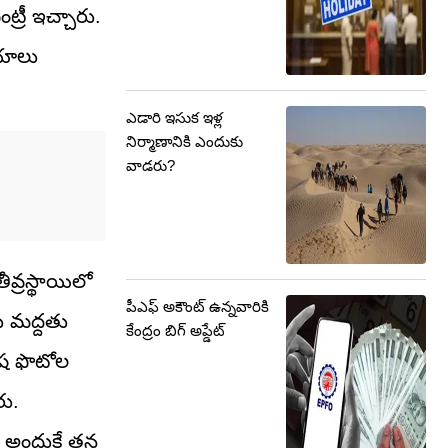
ంట్రీ ఇచ్చారు.
ీయాలు
ఎడారి ఇసుక ఇళ్ల
నిర్మాణానికి ఎందుకు
వాడరు?
వ్రస్థాయిలో
పీఎఫ్ అకౌంట్ ఉన్నవారికి
ు మద్దతు
కేంద్రం బిగ్ అప్డేట్
ఉష ఫొటోల
రు.
ు. అందుకే తన