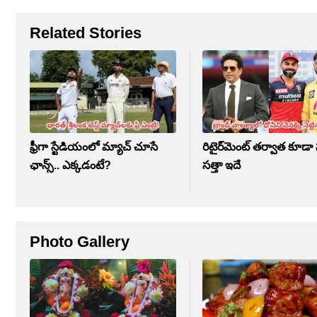
Related Stories
ఫ్రీగా స్టేడియంలో మ్యాచ్ చూసే
రిటైర్‌మెంట్ తర్వాత కూడా
ఛాన్స్.. ఎక్కడంటే?
సత్తా ఇదే
Photo Gallery