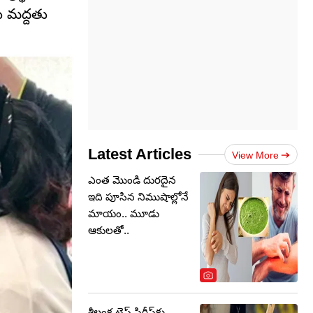
ు మద్దతు
Latest Articles
View More
ఎంత మొండి దురదైన
ఇది పూసిన నిముషాల్లోనే
మాయం.. మూడు
ఆకులతో..
శ్రీలంక టెస్ట్ సిరీస్‌కు