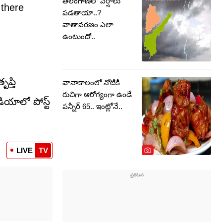
తెలంగాణలో వర్షాలు
 there
పడతాయా..?
వాతావరణం ఎలా
ఉంటుందో..
ప్తి
వానాకాలంలో నోటికి
రుచిగా ఆరోగ్యంగా ఉండే
ియాలో పోస్ట్
పన్నీర్ 65.. ఇంట్లోనే..
LIVE
TV