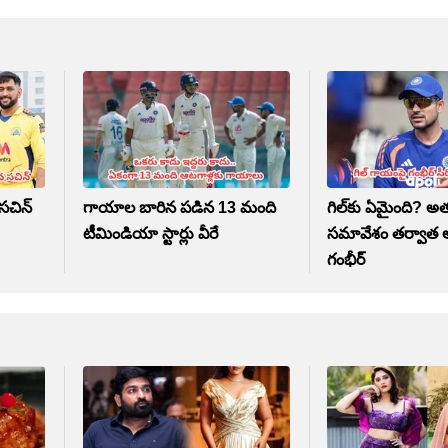
 సచిన్
గాయాల బారిన పడిన 13 మంది
గిల్‌కు ఏమైంది? అ
టీమిండియా స్టార్లు వీరే
సమావేశం తర్వాత
గంభీర్