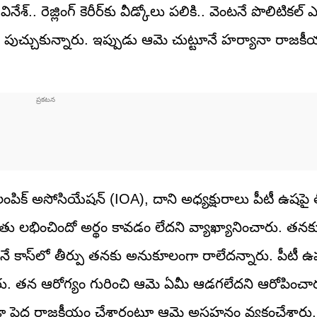
్.. రెజ్లింగ్ కెరీర్‌కు వీడ్కోలు పలికి.. వెంటనే పొలిటికల్ ఎ
తీర్థం పుచ్చుకున్నారు. ఇప్పుడు ఆమె చుట్టూనే హర్యానా రాజక
ిక్ అసోసియేషన్ (IOA), దాని అధ్యక్షురాలు పీటీ ఉషపై తీ
దతు లభించిందో అర్థం కావడం లేదని వ్యాఖ్యానించారు. తనక
నే కాస్‌లో తీర్పు తనకు అనుకూలంగా రాలేదన్నారు. పీటీ 
రు. తన ఆరోగ్యం గురించి ఆమె ఏమీ ఆడగలేదని ఆరోపించా
 కూడా పెద్ద రాజకీయం చేశారంటూ ఆమె అసహనం వ్యక్తంచేశార