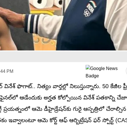
2:44 PM
శ్ ఫొగాట్.. నిత్యం వార్తల్లో నిలుస్తున్నారు. 50 కేజీల ఫ్రీ స
నల్‌‌లో ఆడేందుకు అర్హత కోల్పోయిన వినేశ్‌ పతకాన్ని చే
గే ప్రయత్నంలో ఆమె డీహైడ్రేషన్‌కు గురై ఆస్పత్రిలో చేరాల్సిన ప
వ్వాలంటూ ఆమె కోర్ట్ ఆఫ్ ఆర్బిట్రేషన్ ఫర్ స్పోర్ట్ (CAS