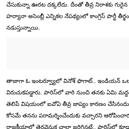
చేసుకున్నా ఊరట దక్కలేదు. దీంతో తీవ్ర నిరాశకు గురైన వినేశ
హర్యానా అసెంబ్లీ ఎన్నికల నేపథ్యంలో కాంగ్రెస్ పార్టీ 
నడుస్తున్నాయి.
తాజాగా ఓ ఇంటర్వ్యూలో వినోశ్ ఫొగాట్.. ఇండియన్ ఒలంప
విరుచుకపడ్డారు. పారిస్‌లో వారి నుంచి తనకు ఏమి మద్
తెలిపే విషయంలో ఐవోఏ తీవ్ర జాప్యం కారణం చేసినందు
కోసమే తనను పరామర్శించేందుకు వచ్చారని ఆరోపించా
రాజకీయాల్లో తెరవెనుక చాలా జరిగినట్లే.. పారిస్‌లో