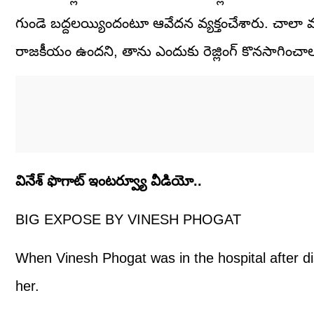
గుండె బద్దలయ్యిందంటూ ఆవేదన వ్యక్తంచేశారు. చాలా మంది 
రాజకీయం ఉందని, తాను ఎందుకు రెజ్లింగ్ కొనసాగించాలని
వినేశ్ ఫొగాట్ ఇంటర్వ్యూ వీడియో..
BIG EXPOSE BY VINESH PHOGAT
When Vinesh Phogat was in the hospital after dis
her.