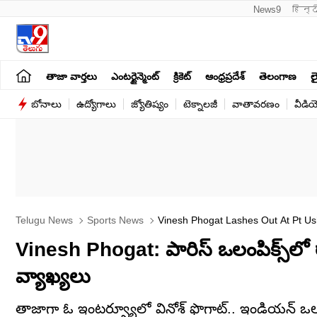
News9
हिन्द
తాజా వార్తలు
ఎంటర్టైన్మెంట్
క్రికెట్
ఆంధ్రప్రదేశ్
తెలంగాణ
లై
బోనాలు
ఉద్యోగాలు
జ్యోతిష్యం
టెక్నాలజీ
వాతావరణం
వీడి
Telugu News
Sports News
Vinesh Phogat Lashes Out At Pt Usha
Vinesh Phogat: పారిస్‌ ఒలంపిక్స్‌ల
వ్యాఖ్యలు
తాజాగా ఓ ఇంటర్వ్యూలో వినోశ్ ఫొగాట్.. ఇండియన్ ఒలంప