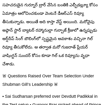
సహచరుడైన గుర్నూర్ బ్రార్ వేసిన బంతికి ఎల్బీడబ్ల్యూ కోసం
ఏమాత్రం ఆలోచించకుండా వెంటనే డీఆర్‌ఎస్ రివ్యూ
తీసుకున్నాడు. అయితే అది కాస్తా వేస్ట్ అయింది. మరోవైపు
అఫ్గాన్ స్టార్ బ్యాటర్ రహ్మానుల్లా గుర్బాజ్ క్రీజులో ఉన్నప్పుడు
అర్ష్‌దీప్ సింగ్ బౌలింగ్‌లో స్పష్టమైన అవకాశం వచ్చినా గిల్
రివ్యూ తీసుకోలేదు. ఆ తర్వాత మరో గుజరాత్ ప్లేయర్
వాషింగ్టన్ సుందర్ కోసం కూడా గిల్ ఒక రివ్యూను వృధా
చేశాడు.
🚨 Questions Raised Over Team Selection Under
Shubman Gill’s Leadership 🚨
• Sai Sudharsan preferred over Devdutt Padikkal in
the Test setup • Gurnoor Brar picked ahead of Prince