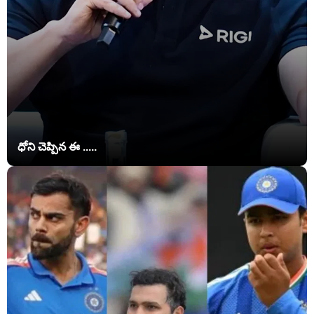
ధోని చెప్పిన ఈ .....