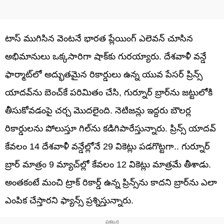
టాస్ ముగిసిన వెంటనే భారత ప్లేయింగ్ ఎలెవన్ చూసిన
అభిమానులు ఒక్కసారిగా షాక్‌కు గురయ్యారు. దేశవాళీ వన్డే
ఫార్మాట్‎లో అద్భుతమైన రికార్డులు ఉన్న యువ పేసర్ ప్రిన్స్
యాదవ్‌ను బెంచ్‌కే పరిమితం చేసి, గుర్నూర్ బ్రార్‌ను జట్టులోకి
తీసుకోవడంపై చర్చ మొదలైంది. నెటిజన్లు ఇద్దరు బౌలర్ల
రికార్డులను పోలుస్తూ గిల్‌ను కడిగిపారేస్తున్నారు. ప్రిన్స్ యాదవ్
కేవలం 14 దేశవాళీ వన్డేల్లోనే 29 వికెట్లు పడగొట్టగా.. గుర్నూర్
బ్రార్ మాత్రం 9 మ్యాచ్‌ల్లో కేవలం 12 వికెట్లు మాత్రమే తీశాడు.
అంతకంటే మంచి ట్రాక్ రికార్డ్ ఉన్న ప్రిన్స్‌ను కాదని బ్రార్‌ను ఎలా
ఎంపిక చేస్తారని ఫ్యాన్స్ ప్రశ్నిస్తున్నారు.