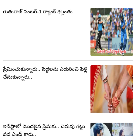
రుతురాజ్ నంబర్-1 ర్యాంక్ గల్లంతు
ప్రేమించుకున్నారు.. పెద్దలను ఎదురించి పెళ్లి
చేసుకున్నారు..
ఇన్‌స్టాలో మొదలైన ప్రేమకు.. చెరువు గట్టు
వద్ద ఎండ్ కార్డు..