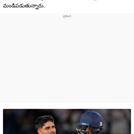
మండిపడుతున్నారు.