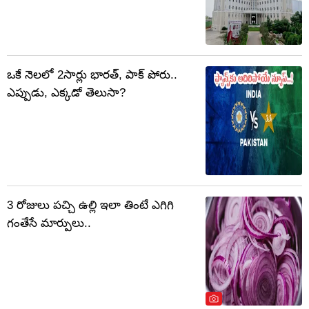
ఒకే నెలలో 2సార్లు భారత్, పాక్ పోరు..
ఎప్పుడు, ఎక్కడో తెలుసా?
3 రోజులు పచ్చి ఉల్లి ఇలా తింటే ఎగిగి
గంతేసే మార్పులు..