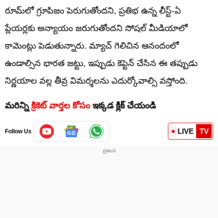
రూమ్‌లో గ్రూపిజం పెరుగుతోందని, ప్రతిభ ఉన్న లీస్ట్-ఏ
ప్లేయర్లకు అన్యాయం జరుగుతోందని సోషల్ మీడియాలో
కామెంట్లు పెడుతున్నారు. మ్యాచ్ గెలిచిన ఆనందంలో
ఉండాల్సిన భారత జట్టు, ఇప్పుడు కెప్టెన్ చేసిన ఈ తప్పుడు
నిర్ణయాల వల్ల తీవ్ర విమర్శలను ఎదుర్కోవాల్సి వస్తోంది.
మరిన్ని
క్రికెట్ వార్తల కోసం
ఇక్కడ క్లిక్ చేయండి
LIVE
TV
Follow Us