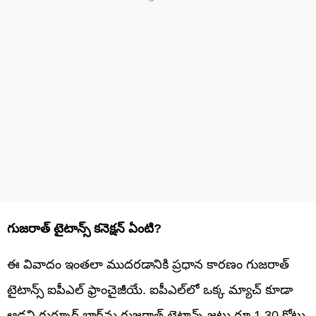
గుజరాత్ టైటాన్స్ కనెక్షన్ ఏంటి?
ఈ వివాదం ఇంతలా ముదరడానికి ప్రధాన కారణం గుజరాత్
టైటాన్స్ ఐపీఎల్ ఫ్రాంచైజీయే. ఐపీఎల్‌లో ఒక్క మ్యాచ్ కూడా
ఆడని గుర్నూర్ బ్రార్‌ను గుజరాత్ టైటాన్స్ జట్టు రూ.1.30 కోట్లు