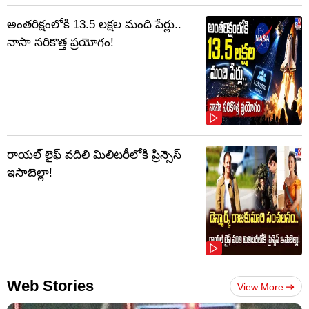
అంతరిక్షంలోకి 13.5 లక్షల మంది పేర్లు..
నాసా సరికొత్త ప్రయోగం!
రాయల్ లైఫ్ వదిలి మిలిటరీలోకి ప్రిన్సెస్
ఇసాబెల్లా!
Web Stories
View More