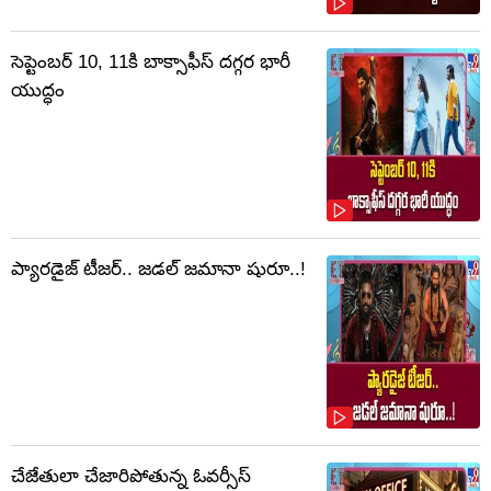
సెప్టెంబర్‌ 10, 11కి బాక్సాఫీస్ దగ్గర భారీ
యుద్ధం
ప్యారడైజ్ టీజర్.. జడల్ జమానా షురూ..!
చేజేతులా చేజారిపోతున్న ఓవర్సీస్