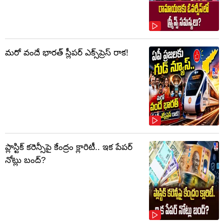
మరో వందే భారత్ స్లీపర్ ఎక్స్‌ప్రెస్ రాక!
ప్లాస్టిక్‌ కరెన్సీపై కేంద్రం క్లారిటీ.. ఇక పేపర్‌
నోట్లు బంద్‌?