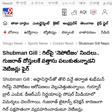
News9
हिन्दी 
ಕನ್ನಡ
मराठी
ગુજરાતી
বাংলা
ਪੰਜਾਬੀ
தமிழ
AQI
తాజా వార్తలు
ఎంటర్టైన్మెంట్
క్రికెట్
ఆంధ్రప్రదేశ్
తెలంగాణ
లైఫ్ స్టైల్
బోనాలు
ఉద్యోగాలు
జ్యోతిష్యం
టెక్నాలజీ
వాతావరణం
వీడియో
Telugu News
Sports News
Cricket News
Shubman Gill Nepotis
Shubman Gill : గిల్‌పై ‘నెపోటిజం’ నిందలు..
గుజరాత్ దోస్తులకే వత్తాసు పలుకుతున్నాడని
నెటిజన్లు ఫైర్
Shubman Gill : అఫ్గానిస్తాన్‌తో తొలి వన్డే తర్వాత శుభ్‌మన్
గిల్‌పై నెపోటిజం ఆరోపణలు వెల్లువెత్తుతున్నాయి. గుర్నూర్
బ్రార్ ఎంపిక, డీఆర్‌ఎస్ నిర్ణయాలపై సోషల్ మీడియాలో
విమర్శలు చెలరేగాయి. గుజరాత్ టైటాన్స్ కనెక్షన్ కారణంగా
గిల్ పక్షపాతంగా వ్యవహరించాడంటూ నెటిజన్లు