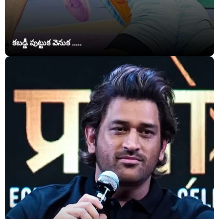
కబడ్డీ పుట్టుక వెనుక .....