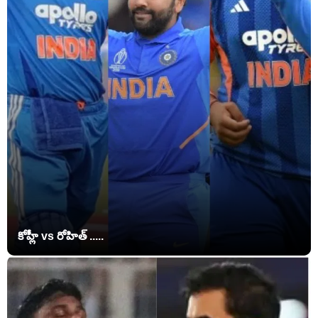
కోహ్లీ vs రోహిత్ .....