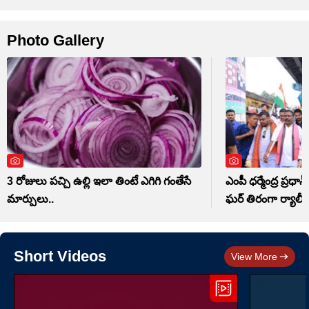
Photo Gallery
3 రోజులు పచ్చి ఉల్లి ఇలా తింటే ఎగిగి గంతేసే
ఎంపీ ధర్మేంద్ర ప్రధా
మార్పులు..
ఘర్ తిరంగా ర్యాలీ
Short Videos
View More