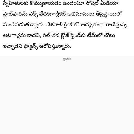
స్నేహితులకు కొమ్ముకాయడం ఉందంటూ సోషల్ మీడియా
ప్లాట్‌ఫారమ్ ఎక్స్ వేదికగా క్రికెట్ అభిమానులు తీవ్రస్థాయిలో
మండిపడుతున్నారు. దేశవాళీ క్రికెట్‌లో అద్భుతంగా రాణిస్తున్న
ఆటగాళ్లను కాదని, గిల్ తన క్లోజ్ ఫ్రెండ్‌కు టీమ్‌లో చోటు
ఇచ్చాడని ఫ్యాన్స్ ఆరోపిస్తున్నారు.