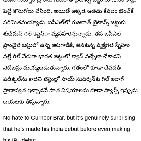
పెట్టి కొనుగోలు చేసింది. అయితే అక్కడ అతడు కేవలం బెంచ్‌కే
పరిమితమయ్యాడు. ఐపీఎల్‌లో గుజరాత్ టైటాన్స్ జట్టుకు
శుభ్‌మన్ గిల్ కెప్టెన్‌గా వ్యవహరిస్తున్నాడు. తన ఐపీఎల్
ఫ్రాంచైజీ జట్టులో ఉన్న ఆటగాడికి, తనకున్న వ్యక్తిగత స్నేహం
వల్లే గిల్ నేరుగా భారత జట్టులో క్యాప్ వచ్చేలా చేశాడని
నెటిజన్లు దుయ్యబడుతున్నారు. గతంలో కూడా దేవదత్
పడిక్కల్‌ను కాదని టెస్టుల్లో సాయ్ సుదర్శన్‌కు గిల్ ఇలాగే
ప్రాధాన్యత ఇచ్చాడనే పాత విషయాలను కూడా ఫ్యాన్స్ ఇప్పుడు
బయటకు తీస్తున్నారు.
No hate to Gurnoor Brar, but it’s genuinely surprising
that he’s made his India debut before even making
his IPL debut.