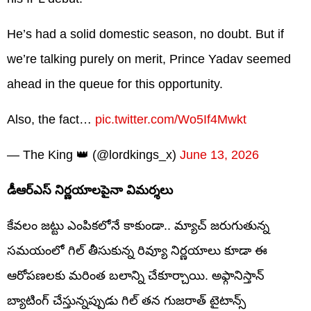
He’s had a solid domestic season, no doubt. But if
we’re talking purely on merit, Prince Yadav seemed
ahead in the queue for this opportunity.
Also, the fact…
pic.twitter.com/Wo5If4Mwkt
— The King 👑 (@lordkings_x)
June 13, 2026
డీఆర్‌ఎస్ నిర్ణయాలపైనా విమర్శలు
కేవలం జట్టు ఎంపికలోనే కాకుండా.. మ్యాచ్ జరుగుతున్న
సమయంలో గిల్ తీసుకున్న రివ్యూ నిర్ణయాలు కూడా ఈ
ఆరోపణలకు మరింత బలాన్ని చేకూర్చాయి. అఫ్గానిస్తాన్
బ్యాటింగ్ చేస్తున్నప్పుడు గిల్ తన గుజరాత్ టైటాన్స్