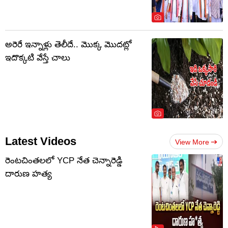
అరెరే ఇన్నాళ్లు తెలీదే.. మొక్క మొదట్లో
ఇదొక్కటి వేస్తే చాలు
Latest Videos
View More
రెంటచింతలలో YCP నేత చెన్నారెడ్డి
దారుణ హత్య