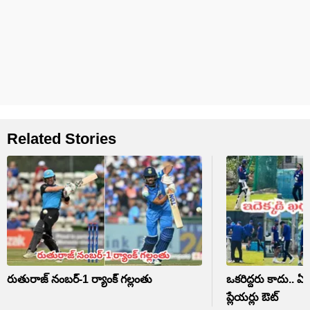
Related Stories
రుతురాజ్ నంబర్-1 ర్యాంక్ గల్లంతు
ఒకరిద్దరు కాదు.. ఏక
ప్లేయర్లు ఔట్