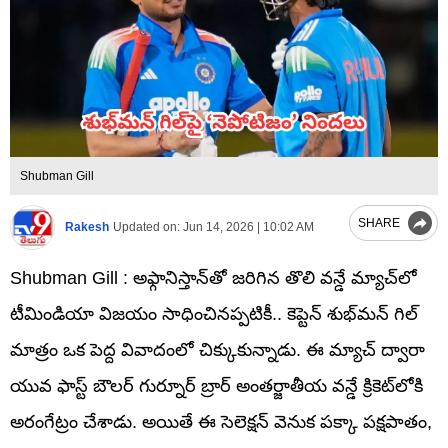
Shubman Gill
SHARE
Rakesh
Updated on:
Jun 14, 2026 | 10:02 AM
Shubman Gill : అఫ్గానిస్తాన్‌తో జరిగిన తొలి వన్డే మ్యాచ్‌లో
టీమిండియా విజయం సాధించినప్పటికీ.. కెప్టెన్ శుభ్‌మన్ గిల్
మాత్రం ఒక పెద్ద వివాదంలో చిక్కుకున్నాడు. ఈ మ్యాచ్ ద్వారా
యువ ఫాస్ట్ బౌలర్ గుర్నూర్ బ్రార్ అంతర్జాతీయ వన్డే క్రికెట్‌లోకి
అరంగేట్రం చేశాడు. అయితే ఈ సెలెక్షన్ వెనుక పక్కా పక్షపాతం,