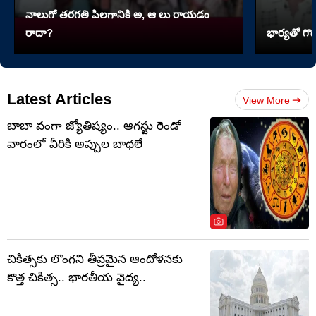
నాలుగో త‌ర‌గతి పిలగానికి అ, ఆ లు రాయ‌డం
రాదా?
భార్యతో గొడ
Latest Articles
View More
బాబా వంగా జ్యోతిష్యం.. ఆగస్టు రెండో
వారంలో వీరికి అప్పుల బాధలే
చికిత్సకు లొంగని తీవ్రమైన ఆందోళనకు
కొత్త చికిత్స.. భారతీయ వైద్య..