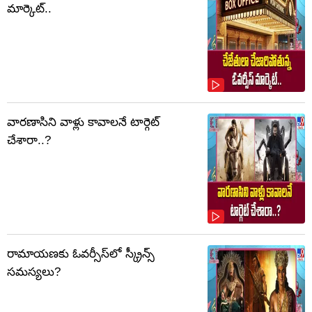
మార్కెట్..
వారణాసిని వాళ్లు కావాలనే టార్గెట్
చేశారా..?
రామాయణకు ఓవర్సీస్‌లో స్క్రీన్స్
సమస్యలు?