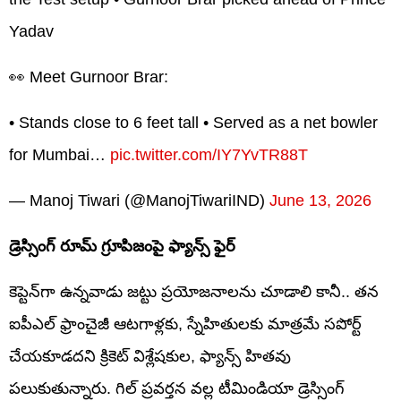
Yadav
👀 Meet Gurnoor Brar:
• Stands close to 6 feet tall • Served as a net bowler
for Mumbai…
pic.twitter.com/IY7YvTR88T
— Manoj Tiwari (@ManojTiwariIND)
June 13, 2026
డ్రెస్సింగ్ రూమ్ గ్రూపిజంపై ఫ్యాన్స్ ఫైర్
కెప్టెన్‌గా ఉన్నవాడు జట్టు ప్రయోజనాలను చూడాలి కానీ.. తన
ఐపీఎల్ ఫ్రాంచైజీ ఆటగాళ్లకు, స్నేహితులకు మాత్రమే సపోర్ట్
చేయకూడదని క్రికెట్ విశ్లేషకుల, ఫ్యాన్స్ హితవు
పలుకుతున్నారు. గిల్ ప్రవర్తన వల్ల టీమిండియా డ్రెస్సింగ్