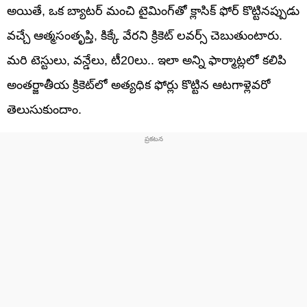
అయితే, ఒక బ్యాటర్ మంచి టైమింగ్‌తో క్లాసిక్ ఫోర్ కొట్టినప్పుడు
వచ్చే ఆత్మసంతృప్తి, కిక్కే వేరని క్రికెట్ లవర్స్ చెబుతుంటారు.
మరి టెస్టులు, వన్డేలు, టీ20లు.. ఇలా అన్ని ఫార్మాట్లలో కలిపి
అంతర్జాతీయ క్రికెట్‌లో అత్యధిక ఫోర్లు కొట్టిన ఆటగాళ్లెవరో
తెలుసుకుందాం.