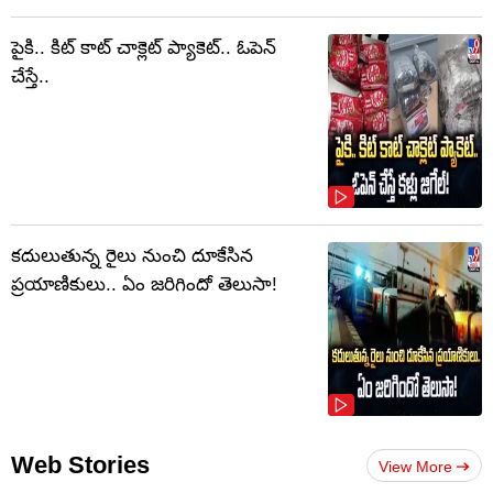
పైకి.. కిట్‌ కాట్‌ చాక్లెట్ ప్యాకెట్‌.. ఓపెన్‌
చేస్తే..
కదులుతున్న రైలు నుంచి దూకేసిన
ప్రయాణికులు.. ఏం జరిగిందో తెలుసా!
Web Stories
View More