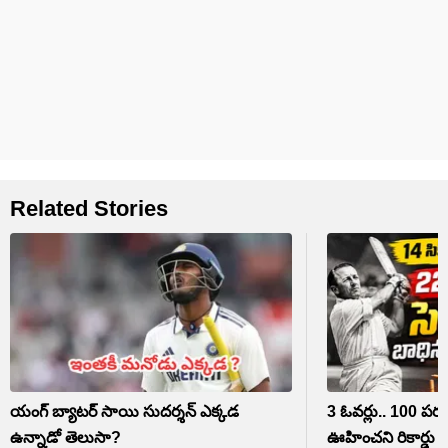
Related Stories
యంగ్ బ్యాటర్ సాయి సుదర్శన్ ఎక్కడ
3 ఓవర్లు.. 100 పరుగు
ఉన్నాడో తెలుసా?
ఊహించని రికార్డు ఇ