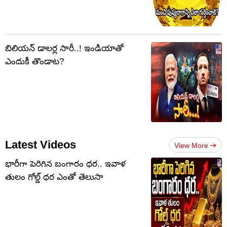
బిలియన్ డాలర్ల సారీ..! ఇండియాతో
ఎందుకీ తొండాట?
Latest Videos
View More
భారీగా పెరిగిన బంగారం ధర.. ఇవాళ
తులం గోల్డ్‌ ధర ఎంతో తెలుసా