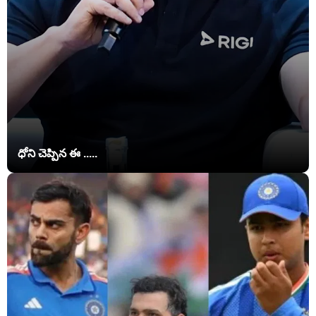
ధోని చెప్పిన ఈ .....