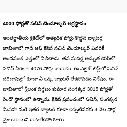
4000 ఫోర్లతో సచిన్ టెండూల్కర్ అగ్రస్థానం
అంతర్జాతీయ క్రికెట్‌లో అత్యధిక ఫోర్లు కొట్టిన బ్యాటర్ల
జాబితాలో గాడ్ ఆఫ్ క్రికెట్ సచిన్ టెండూల్కర్ ఎవరికీ
అందనంత ఎత్తులో నిలిచాడు. తన సుదీర్ఘ అద్భుత కెరీర్‌లో
సచిన్ ఏకంగా 4076 ఫోర్లు బాదాడు. ఈ ఎలైట్ లిస్ట్‌లో సచిన్
దరిదాపుల్లో కూడా ఏ ఒక్క బ్యాటర్ లేకపోవడం విశేషం. ఈ
జాబితాలో శ్రీలంక దిగ్గజం కుమార సంగక్కర 3015 ఫోర్లతో
రెండో స్థానంలో ఉన్నాడు. క్రికెట్ ప్రపంచంలో సచిన్, సంగక్కర
మినహా మరే ఇతర బ్యాటర్ కూడా ఇప్పటివరకు 3 వేల ఫోర్ల
మైలురాయిని దాటలేకపోయారు.