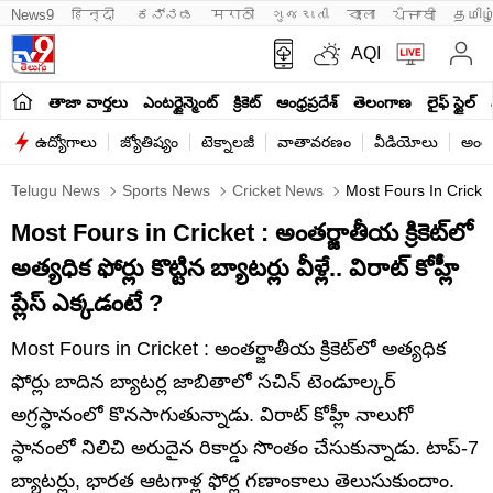
News9
हिन्दी 
ಕನ್ನಡ
मराठी
ગુજરાતી
বাংলা
ਪੰਜਾਬੀ
தமிழ
AQI
తాజా వార్తలు
ఎంటర్టైన్మెంట్
క్రికెట్
ఆంధ్రప్రదేశ్
తెలంగాణ
లైఫ్ స్టైల్
ఉద్యోగాలు
జ్యోతిష్యం
టెక్నాలజీ
వాతావరణం
వీడియోలు
అంతర
Telugu News
Sports News
Cricket News
Most Fours In Cricke
Most Fours in Cricket : అంతర్జాతీయ క్రికెట్‌లో
అత్యధిక ఫోర్లు కొట్టిన బ్యాటర్లు వీళ్లే.. విరాట్ కోహ్లీ
ప్లేస్ ఎక్కడంటే ?
Most Fours in Cricket : అంతర్జాతీయ క్రికెట్‌లో అత్యధిక
ఫోర్లు బాదిన బ్యాటర్ల జాబితాలో సచిన్ టెండూల్కర్
అగ్రస్థానంలో కొనసాగుతున్నాడు. విరాట్ కోహ్లీ నాలుగో
స్థానంలో నిలిచి అరుదైన రికార్డు సొంతం చేసుకున్నాడు. టాప్-7
బ్యాటర్లు, భారత ఆటగాళ్ల ఫోర్ల గణాంకాలు తెలుసుకుందాం.