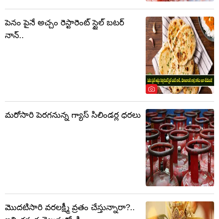
పెనం పైనే అచ్చం రెస్టారెంట్ స్టైల్ బటర్
నాన్..
మరోసారి పెరగనున్న గ్యాస్ సిలిండర్ల ధరలు
మొదటిసారి వరలక్ష్మీ వ్రతం చేస్తున్నారా?..