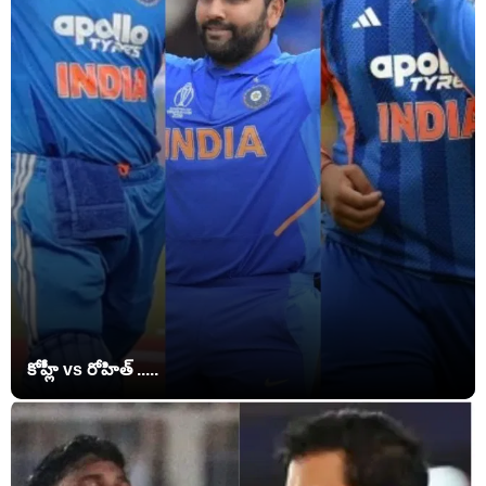
కోహ్లీ vs రోహిత్ .....