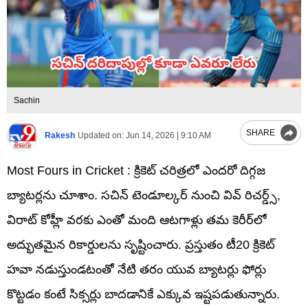
Sachin
SHARE
Rakesh
Updated on:
Jun 14, 2026 | 9:10 AM
Most Fours in Cricket : క్రికెట్ చరిత్రలో ఎందరో దిగ్గజ
బ్యాటర్లను చూశాం. సచిన్ టెండూల్కర్ నుంచి వివ్ రిచర్డ్స్,
విరాట్ కోహ్లీ వరకు ఎంతో మంది ఆటగాళ్లు తమ కెరీర్‌లో
అద్భుతమైన రికార్డులను సృష్టించారు. ప్రస్తుతం టీ20 క్రికెట్
హవా నడుస్తుండటంతో నేటి తరం యువ బ్యాటర్లు ఫోర్లు
కొట్టడం కంటే సిక్సర్లు బాదడానికే ఎక్కువ ఇష్టపడుతున్నారు.