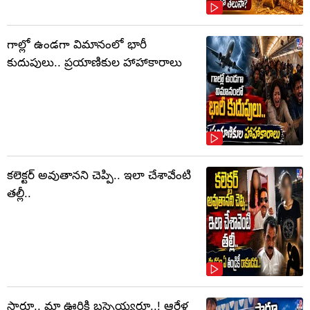
గాల్లో ఉండగా విమానంలో భారీ
కుదుపులు.. ప్రయాణికుల హాహాకారాలు
కలెక్టర్‌ అవుతానని చెప్పి.. ఇలా చేశావేంటి
తల్లీ..
సారూ.. మా ఊరికి బస్సెయ్యరూ..! ఆరేళ్ల