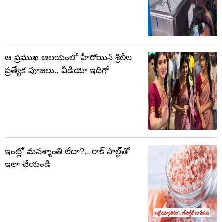
ఆ ప్రముఖ ఆలయంలో హీరోయిన్ శ్రీలీల
ప్రత్యేక పూజలు.. వీడియో ఇదిగో
ఇంట్లో మనశ్శాంతి లేదా?.. రాక్ సాల్ట్‌తో
ఇలా చేయండి