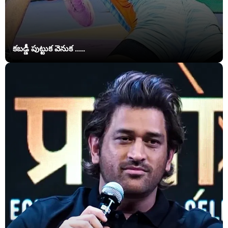
కబడ్డీ పుట్టుక వెనుక .....