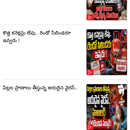
కొత్త కనెక్షన్లు లేవు.. రెండో సిలిండరూ
ఇవ్వరు !
పిల్లల ప్రాణాలు తీస్తున్న అరుదైన వైరస్..