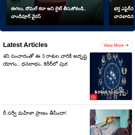
ఈగలు, దోమలే కదా అని లైట్ తీసుకోకండి..
భర్త ఎఫైర్‌న
చాందీపూర్ వైరస్
చావబాదిన భ
Latest Articles
View More
శని సంచారంతో ఈ 3 రాశుల వారికి అదృష్ట
యోగం.. ధనలాభం, కెరీర్‌లో పుర
రీ సర్వే మహిళా ప్రాణం తీసిందా!