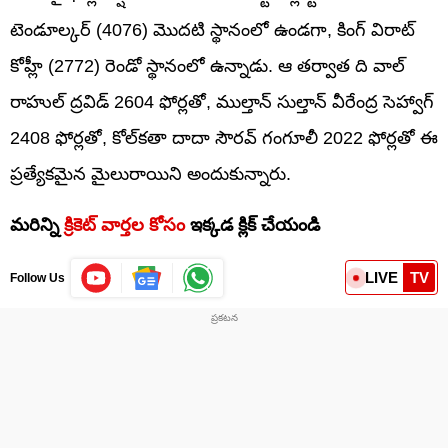
టెండూల్కర్ (4076) మొదటి స్థానంలో ఉండగా, కింగ్ విరాట్
కోహ్లీ (2772) రెండో స్థానంలో ఉన్నాడు. ఆ తర్వాత ది వాల్
రాహుల్ ద్రవిడ్ 2604 ఫోర్లతో, ముల్తాన్ సుల్తాన్ వీరేంద్ర సెహ్వాగ్
2408 ఫోర్లతో, కోల్‌కతా దాదా సౌరవ్ గంగూలీ 2022 ఫోర్లతో ఈ
ప్రత్యేకమైన మైలురాయిని అందుకున్నారు.
మరిన్ని
క్రికెట్ వార్తల కోసం
ఇక్కడ క్లిక్ చేయండి
LIVE
TV
Follow Us