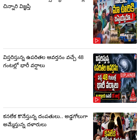
చిన్నారి విజ్ఞప్తి
విస్తరిస్తున్న ఉపరితల ఆవర్తనం వచ్చే 48
గంటల్లో భారీ వర్షాలు
కనలేక కొనేస్తున్న దంపతులు.. అడ్డగోలుగా
అమ్మేస్తున్న దళారులు