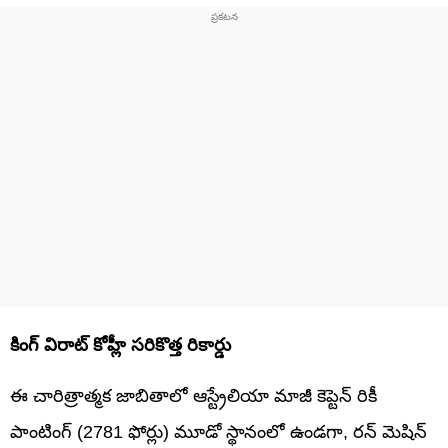
కింగ్ విరాట్ కోహ్లీ సరికొత్త రికార్డు
ఈ చారిత్రాత్మక జాబితాలో ఆస్ట్రేలియా మాజీ కెప్టెన్ రికీ
పాంటింగ్ (2781 ఫోర్లు) మూడో స్థానంలో ఉండగా, రన్ మెషిన్