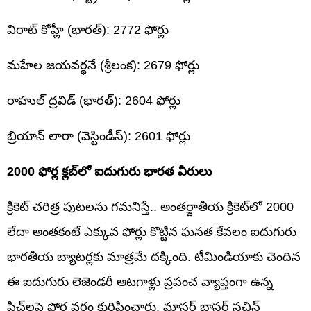
విరాట్ కోహ్లీ (భారత్): 2772 ఫోర్లు
మహేల జయవర్ధనే (శ్రీలంక): 2679 ఫోర్లు
రాహుల్ ద్రవిడ్ (భారత్): 2604 ఫోర్లు
బ్రియాన్ లారా (వెస్టిండీస్): 2601 ఫోర్లు
2000 ఫోర్ల క్లబ్‌లో ఐదుగురు భారత వీరులు
క్రికెట్ చరిత్ర పుటలను గమనిస్తే.. అంతర్జాతీయ క్రికెట్‌లో 2000
లేదా అంతకంటే ఎక్కువ ఫోర్లు కొట్టిన ఘనత కేవలం ఐదుగురు
భారతీయ బ్యాటర్లకు మాత్రమే దక్కింది. టీమిండియాకు చెందిన
ఈ ఐదుగురు లెజెండరీ ఆటగాళ్లు ప్రపంచ వ్యాప్తంగా ఉన్న
పిచ్‌లపై ఫోర్ల వర్షం కురిపించారు. మాస్టర్ బ్లాస్టర్ సచిన్