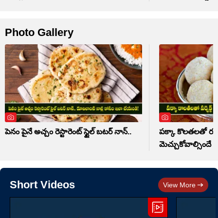
Photo Gallery
పెనం పైనే అచ్చం రెస్టారెంట్ స్టైల్ బటర్ నాన్..
పక్కా కొలతలతో రవ్వ 
మెచ్చుకోవాల్సిందే
Short Videos
View More