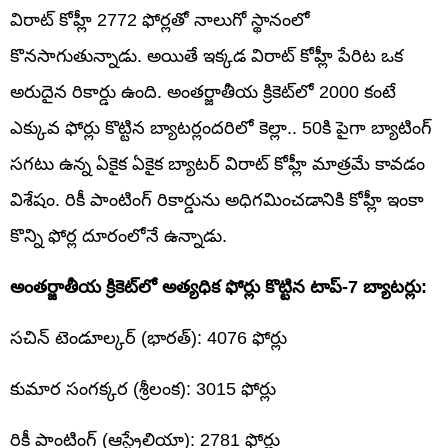
విరాట్ కోహ్లీ 2772 ఫోర్లతో నాలుగో స్థానంలో
కొనసాగుతున్నాడు. అయితే ఇక్కడ విరాట్ కోహ్లీ పేరిట ఒక
అరుదైన రికార్డు ఉంది. అంతర్జాతీయ క్రికెట్‌లో 2000 కంటే
ఎక్కువ ఫోర్లు కొట్టిన బ్యాటర్లందరిలో కెల్లా.. 50కి పైగా బ్యాటింగ్
సగటు ఉన్న ఏకైక ఏకైక బ్యాటర్ విరాట్ కోహ్లీ మాత్రమే కావడం
విశేషం. రికీ పాంటింగ్ రికార్డును అధిగమించడానికి కోహ్లీ ఇంకా
కొన్ని ఫోర్ల దూరంలోనే ఉన్నాడు.
అంతర్జాతీయ క్రికెట్‌లో అత్యధిక ఫోర్లు కొట్టిన టాప్-7 బ్యాటర్లు:
సచిన్ టెండూల్కర్ (భారత్): 4076 ఫోర్లు
కుమార సంగక్కర (శ్రీలంక): 3015 ఫోర్లు
రికీ పాంటింగ్ (ఆస్ట్రేలియా): 2781 ఫోర్లు