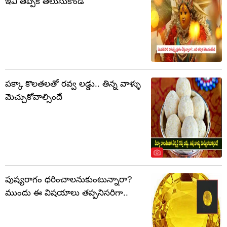
ఇవి తప్పక తెలుసుకోండి
పక్కా కొలతలతో రవ్వ లడ్డు.. తిన్న వాళ్ళు
మెచ్చుకోవాల్సిందే
పుష్యరాగం ధరించాలనుకుంటున్నారా?
ముందు ఈ విషయాలు తప్పనిసరిగా..