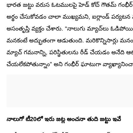
భారత జట్టు వరుస ఓటములపై హెడ్ కోచ్ గౌతమ్ గంభీర
అర్థం చేసుకోవడం చాలా ముఖ్యమని, ఐర్లాండ్ పర్య
అసంతృప్తి వ్యక్తం చేశారు. “నాలుగు మ్యాచ్‌లు ఓడిపోయినం
మనకంటే అద్భుతంగా ఆడుతుంది. మరికొన్నిసార్లు మనం 
మ్యాచ్ గమనాన్ని, పరిస్థితులను రీడ్ చేయడం అనేది ఆ
చేయలేకపోతున్నాం” అని గంభీర్ ఘాటుగా వ్యాఖ్యానించ
నాలుగో టీ20లో ఇరు జట్ల అంచనా తుది జట్టు ఇవే