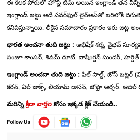
ఈ కీలక పోరులో హోస్ట్ టీమ్ అయిన ఇంగ్లాండ్ తన విన్నింగ్ కాం
ఇంగ్లాండ్ జట్టు అదే పవర్‌ఫుల్ లైన్అప్‌తో బరిలోకి 
కనిపిస్తున్నాయి. లీకైన సమాచారం ప్రకారం ఇరు జట్ల అ
భారత అంచనా తుది జట్టు :
అభిషేక్ శర్మ, వైభవ్ సూర్యవం
సంజూ శాంసన్, శివమ్ దూబే, వాషింగ్టన్ సుందర్, హర్షిత్ రాణా
ఇంగ్లాండ్ అంచనా తుది జట్టు :
ఫిల్ సాల్ట్, జోస్ బట్లర్ (
కరన్, విల్ జాక్స్, లియామ్ డాసన్, జోఫ్రా ఆర్చర్, ఆదిల్ 
మరిన్ని
క్రీడా వార్తల
కోసం ఇక్కడ క్లిక్ చేయండి..
Follow Us