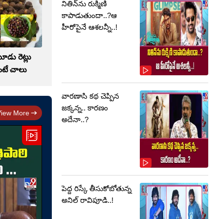
నితిన్‌ను రుక్మిణి
కాపాడుతుందా..?ఆ
హీరోపైనే ఆశలన్నీ..!
మూడు రెట్లు
ింటే చాలు
వారణాసి కథ చెప్పిన
జక్కన్న.. కారణం
View More
అదేనా..?
పెద్ద రిస్కే తీసుకోబోతున్న
అనిల్ రావిపూడి..!