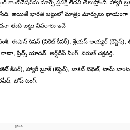
బినేషన్‌ను మార్చే ప్రసక్తే లేదని తెలుస్తోంది. హ్యారీ బ్రూక్ 
దిగుతోంది. అయితే భారత జట్టులో మాత్రం మార్పులు ఖాయంగా
ంచనా తుది జట్టు వివరాలు ఇవే
శీ, ఈషాన్ కిషన్ (వికెట్ కీపర్), శ్రేయస్ అయ్యర్ (కెప్టెన్), త
, ప్రిన్స్ యాదవ్, అర్ష్‌దీప్ సింగ్, వరుణ్ చక్రవర్తి.
వికెట్ కీపర్), హ్యారీ బ్రూక్ (కెప్టెన్), జాకబ్ బెథెల్, టామ్ బా
రషీద్, జోష్ టంగ్.