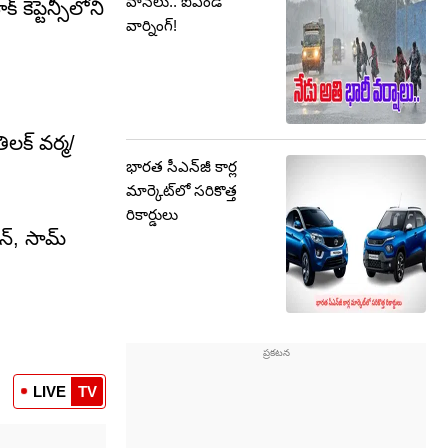
వానలు.. ఐఎండీ
కెప్టెన్సీలోని
వార్నింగ్!
ిలక్ వర్మ/
భారత సీఎన్‌జీ కార్ల
మార్కెట్‌లో సరికొత్త
రికార్డులు
ంటన్, సామ్
LIVE
TV