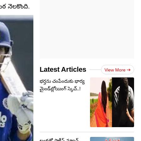
ంఠ నెలకొంది.
Latest Articles
View More
భర్తను చంపేందుకు భార్య
మైండ్‌బ్లోయింగ్ స్కెచ్..!
లంకతో ప్రాక్టీస్ మ్యాచ్..