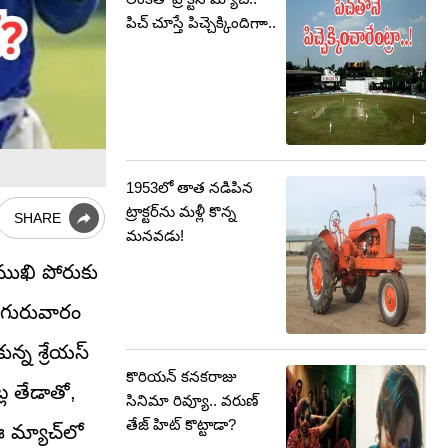
పిచ్ చూస్తే పిచ్చెక్కిందిగాా..
1953లో తాత నడిపిన
ట్రాక్టర్‌‌ను మళ్లీ కొన్న
SHARE
మనవడు!
ాముఖి పోరుకు
ో, గురువారం
న్న శ్రేయస్
కొరియన్ కనకరాజు
ల తేడాతో,
సినిమా రివ్యూ.. వరుణ్
తేజ్ హిట్ కొట్టాడా?
 మ్యాచ్‌లో