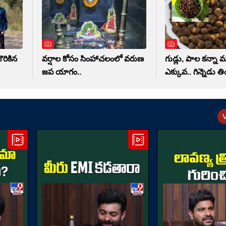
రికిన
వర్షాల కోసం సింహాచలంలో వరుణ
గుడ్లు, పాల కన్నా 
జప యాగం..
ఎక్కువ.. గిన్నెడు త