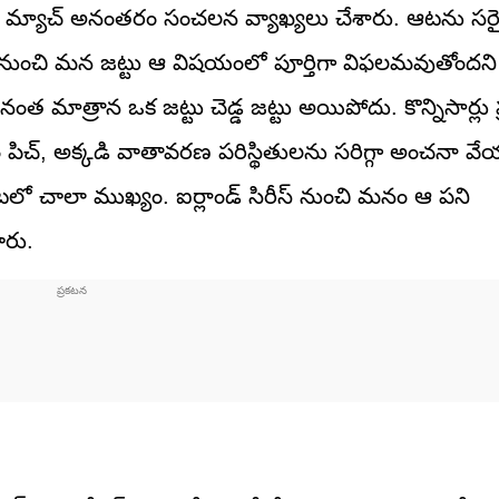
్ మ్యాచ్ అనంతరం సంచలన వ్యాఖ్యలు చేశారు. ఆటను సరై
టన నుంచి మన జట్టు ఆ విషయంలో పూర్తిగా విఫలమవుతోం
త మాత్రాన ఒక జట్టు చెడ్డ జట్టు అయిపోదు. కొన్నిసార్లు ప్రత
పిచ్, అక్కడి వాతావరణ పరిస్థితులను సరిగ్గా అంచనా వ
టలో చాలా ముఖ్యం. ఐర్లాండ్ సిరీస్ నుంచి మనం ఆ పని
ారు.