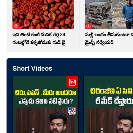
ఇవి తింటే కంటి మసక తగ్గి 24
మళ్లీ లంచం తీసుకుంటూ దొ
గంటల్లోనే కళ్ళజోడుకు గుడ్ బై
మైన్స్ సర్వేయర్
Short Videos