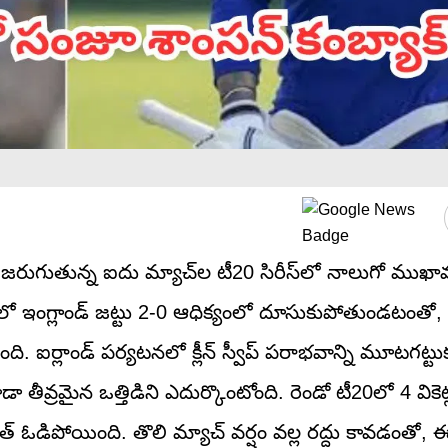
 జరుగుతున్న ఐదు మ్యాచ్‌ల టీ20 సిరీస్‌లో నాలుగో ముఖ
ఈ సిరీస్‌లో ఇంగ్లాండ్ జట్టు 2-0 ఆధిక్యంలో దూసుకుపోతుండటంత
 ఐర్లాండ్ పర్యటనలో క్లీన్ స్వీప్ పరాభవాన్ని మూటగట్టుకు
వ్రమైన ఒత్తిడిని ఎదుర్కొంటోంది. రెండో టీ20లో 4 వికెట్
డిపోయింది. తొలి మ్యాచ్ వర్షం వల్ల రద్దు కావడంతో, ఈ