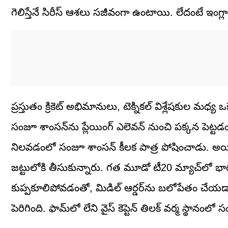
గెలిస్తేనే సిరీస్ ఆశలు సజీవంగా ఉంటాయి. లేదంటే ఇంగ్లా
ప్రస్తుతం క్రికెట్ అభిమానులు, టెక్నికల్ విశ్లేషకుల మధ్య
సంజూ శాంసన్‌ను ప్లేయింగ్ ఎలెవన్ నుంచి పక్కన పెట్ట
నిలవడంలో సంజూ శాంసన్ కీలక పాత్ర పోషించాడు. అయి
జట్టులోకి తీసుకున్నారు. గత మూడో టీ20 మ్యాచ్‌లో భ
కుప్పకూలిపోవడంతో, మిడిల్ ఆర్డర్‌ను బలోపేతం చేయడాన
పెరిగింది. ఫామ్‌లో లేని వైస్ కెప్టెన్ తిలక్ వర్మ స్థాన