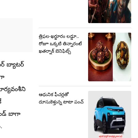
త్రిఫల-ఖర్జూరం లడ్డూ..
రోజూ ఒక్కటి తిన్నారంటే
ఖతర్నాక్ బెనిఫిట్స్
పర్ బ్యాటర్
గా
ూర్యవంశీని
ఆధునిక ఫీచర్లతో
ే
దూసుకెళ్తున్న టాటా పంచ్
ండ్ బాగా
ి.