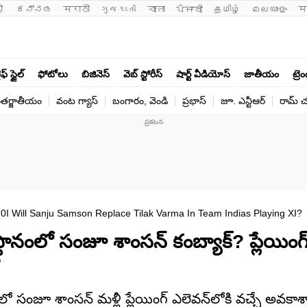
ी 
ಕನ್ನಡ
मराठी
ગુજરાતી
বাংলা
ਪੰਜਾਬੀ
தமிழ்
മലയാളം
म
ఫ్ స్టైల్
ఫోటోలు
బిజినెస్
వెబ్ స్టోరీస్
షార్ట్ వీడియోస్
జాతీయం
ట్రె
తర్జాతీయం
వంట గ్యాస్
బంగారం, వెండి
ప్రభాస్
జూ. ఎన్టీఆర్
రామ్ చ‌
I Will Sanju Samson Replace Tilak Varma In Team Indias Playing XI?
థానంలో సంజూ శాంసన్ కంబ్యాక్? ప్లేయింగ
0లో సంజూ శాంసన్ మళ్లీ ప్లేయింగ్ ఎలెవన్‌లోకి వచ్చే అవకా