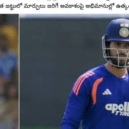
ారత జట్టులో మార్పులు జరిగే అవకాశంపై అభిమానుల్లో ఉత్క