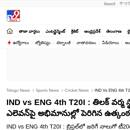
News9
हिन्द
తాజా వార్తలు
ఎంటర్టైన్మెంట్
క్రికెట్
ఆంధ్రప్రదేశ్
తెలంగాణ
లై
ఉద్యోగాలు
జ్యోతిష్యం
టెక్నాలజీ
వాతావరణం
వీడియోలు
అం
Telugu News
Sports News
Cricket News
IND Vs ENG 4th T20
IND vs ENG 4th T20I : తిలక్ వర్మ స్
ఎలెవన్‌పై అభిమానుల్లో పెరిగిన ఉత్కంఠ
IND vs ENG 4th T20I : బ్రిస్టల్‌లో జరిగే నాలుగో టీ2