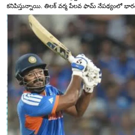
కనిపిస్తున్నాయి. తిలక్ వర్మ పేలవ ఫామ్ నేపథ్యంలో భ