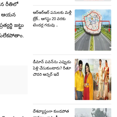
న రీతిలో
ఆర్ఆర్ఆర్ పనులకు మళ్లీ
దని ఆయన
బ్రేక్.. ఆగస్టు 20 వరకు
్యర్థి జట్టు
టెండర్ల గడువు ..
ేయలేకపోతాం.
డీమాన్ పవన్‌ను ఎప్పుడు
పెళ్లి చేసుకుంటారు? రీతూ
చౌదరి ఆన్సర్ ఇదే
దేశవ్యాప్తంగా కుండపోత