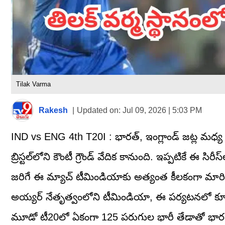
Tilak Varma
Rakesh
|
Updated on:
Jul 09, 2026 | 5:03 PM
IND vs ENG 4th T20I : భారత్, ఇంగ్లాండ్ జట్ల మధ్య
బ్రిస్టల్‌లోని కౌంటీ గ్రౌండ్ వేదిక కానుంది. ఇప్పటికే 
జరిగే ఈ మ్యాచ్ టీమిండియాకు అత్యంత కీలకంగా మారింది.
అయ్యర్ నేతృత్వంలోని టీమిండియా, ఈ పర్యటనలో కూడా తీ
మూడో టీ20లో ఏకంగా 125 పరుగుల భారీ తేడాతో భారత్ ఓ