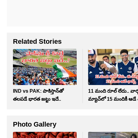
Related Stories
IND vs PAK: పాకిస్తాన్‌తో
11 మంది రూల్ లేదు.. వార్
తలపడే భారత జట్టు ఇదే..
మ్యాచ్‌లో 15 మందికీ ఆడే 
Photo Gallery