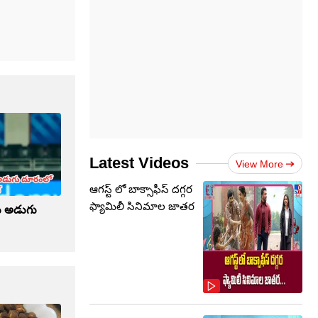
Latest Videos
View More
ఆగస్ట్ లో బాక్సాఫీస్ దగ్గర
ఫ్యామిలీ సినిమాల జాతర
ుకు అడుగు