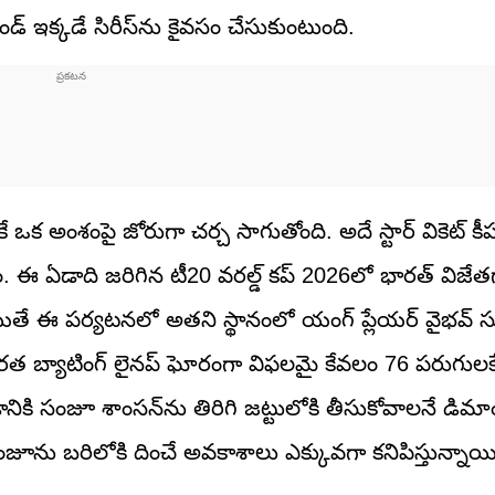
ండ్ ఇక్కడే సిరీస్‌ను కైవసం చేసుకుంటుంది.
 ఒకే ఒక అంశంపై జోరుగా చర్చ సాగుతోంది. అదే స్టార్ వికెట్ కీ
డం. ఈ ఏడాది జరిగిన టీ20 వరల్డ్ కప్ 2026లో భారత్ విజేత
తే ఈ పర్యటనలో అతని స్థానంలో యంగ్ ప్లేయర్ వైభవ్ స
ారత బ్యాటింగ్ లైనప్ ఘోరంగా విఫలమై కేవలం 76 పరుగులక
ికి సంజూ శాంసన్‌ను తిరిగి జట్టులోకి తీసుకోవాలనే డిమా
ంలో సంజూను బరిలోకి దించే అవకాశాలు ఎక్కువగా కనిపిస్తున్నాయ