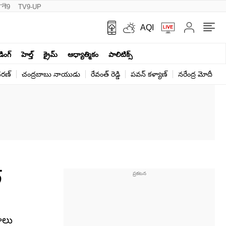
नी9
TV9-UP
AQI
ండింగ్
హెల్త్‌
క్రైమ్
ఆధ్యాత్మికం
పాలిటిక్స్‌
ర‌ణ్‌
చంద్రబాబు నాయుడు
రేవంత్ రెడ్డి
పవన్ కళ్యాణ్
నరేంద్ర మోదీ
క
్
శాలు