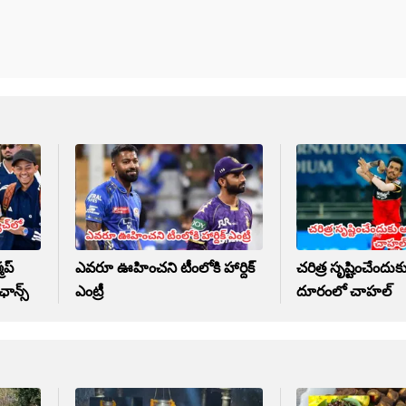
మప్
ఎవరూ ఊహించని టీంలోకి హార్దిక్
చరిత్ర సృష్టించేంద
ఛాన్స్
ఎంట్రీ
దూరంలో చాహల్