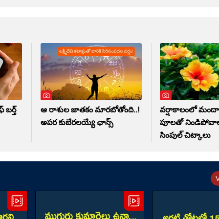
 బర్త్
ఆ రాశుల జాతకం మారబోతోంది..!
వర్షాకాలంలో మందా
అపర కుబేరలయ్యే ఛాన్స్
పూలతో నిండిపోవా
సింపుల్ చిట్కాలు