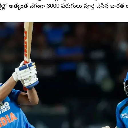
ేల్లో అత్యంత వేగంగా 3000 పరుగులు పూర్తి చేసిన భారత బ