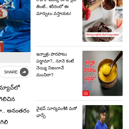
తింటే.. శరీరంలో ఈ
మార్పులు వస్తాయట!
ఇన్నాళ్లు పొరపాటు
పడ్డామా?.. నూనె కంటే
నెయ్యి నిజంగానే
SHARE
మంచిదా?
మ్యాచ్‌లో
ెలిచిన
వైభవ్ సూర్యవంశీకి మరో
యగా.. అనంతరం
ఛాన్స్
గిలి