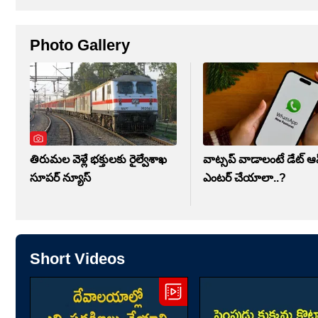
Photo Gallery
తిరుమల వెళ్లే భక్తులకు రైల్వేశాఖ
వాట్సప్ వాడాలంటే డేట్ ఆఫ్
సూపర్ న్యూస్
ఎంటర్ చేయాలా..?
Short Videos