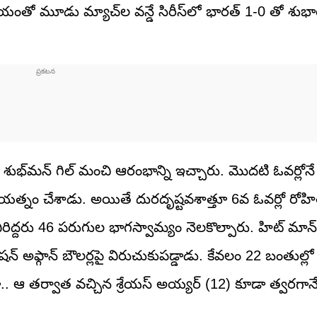
యంతో మూడు మ్యాచ్‌ల వన్డే సిరీస్‌లో భారత్ 1-0 తో శు
, శుభ్‌మన్ గిల్ మంచి ఆరంభాన్ని ఇచ్చారు. మొదటి ఓవర్లోనే 
ప్రయత్నం చేశాడు. అయితే దురదృష్టవశాత్తూ 6వ ఓవర్లో రోహిత
వీరిద్దరు 46 పరుగుల భాగస్వామ్యం నెలకొల్పారు. హిట్ మాన
్ అఫ్గాన్ బౌలర్లపై విరుచుకుపడ్డాడు. కేవలం 22 బంతుల్లో 3
గా.. ఆ తర్వాత వచ్చిన శ్రేయస్ అయ్యర్ (12) కూడా త్వరగాన