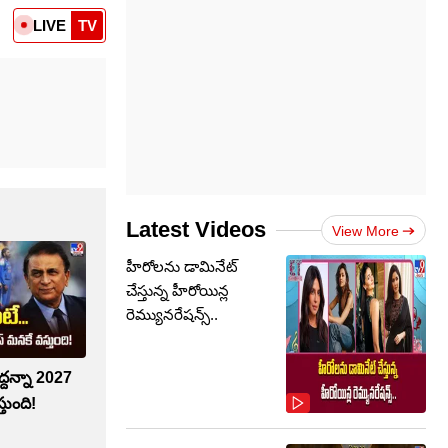
LIVE
TV
Latest Videos
View More
హీరోలను డామినేట్
చేస్తున్న హీరోయిన్ల
రెమ్యునరేషన్స్..
వద్దన్నా 2027
తుంది!