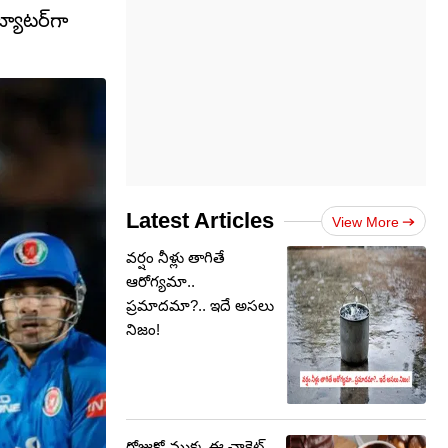
్యాటర్‌గా
Latest Articles
View More
వర్షం నీళ్లు తాగితే
ఆరోగ్యమా..
ప్రమాదమా?.. ఇదే అసలు
నిజం!
రోజుకో ముక్క ఈ చాక్లెట్