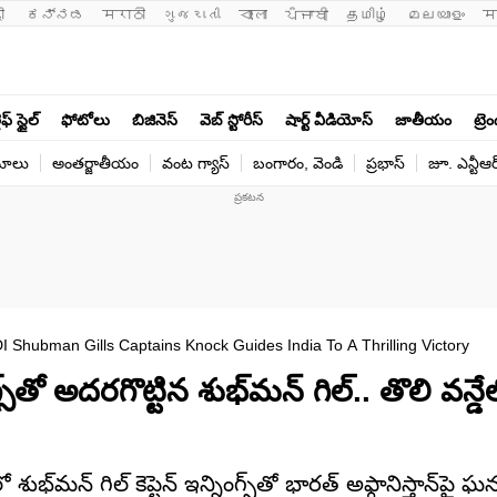
ी 
ಕನ್ನಡ
मराठी
ગુજરાતી
বাংলা
ਪੰਜਾਬੀ
தமிழ்
മലയാളം
म
ఫ్ స్టైల్
ఫోటోలు
బిజినెస్
వెబ్ స్టోరీస్
షార్ట్ వీడియోస్
జాతీయం
ట్రె
యోలు
అంతర్జాతీయం
వంట గ్యాస్
బంగారం, వెండి
ప్రభాస్
జూ. ఎన్టీఆర
Shubman Gills Captains Knock Guides India To A Thrilling Victory
్‌తో అదరగొట్టిన శుభ్‌మన్ గిల్.. తొలి వన్డే
భ్‌మన్ గిల్ కెప్టెన్ ఇన్నింగ్స్‌తో భారత్ అఫ్గానిస్తాన్‌ప