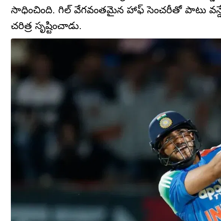
సాధించింది. గిల్ వేగవంతమైన హాఫ్ సెంచరీతో పాటు వన్డ
చరిత్ర సృష్టించాడు.