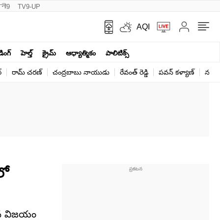
नी9
TV9-UP
AQI
ండింగ్
హెల్త్‌
క్రైమ్
ఆధ్యాత్మికం
పాలిటిక్స్‌
్
రామ్ చ‌ర‌ణ్‌
చంద్రబాబు నాయుడు
రేవంత్ రెడ్డి
పవన్ కళ్యాణ్
నరేంద
లో
ై ఘన విజయం