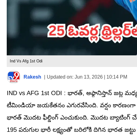
Ind Vs Afg 1st Odi
Rakesh
|
Updated on:
Jun 13, 2026 | 10:14 PM
IND vs AFG 1st ODI : భారత్, అఫ్గానిస్తాన్ జట్ల మధ
టీమిండియా జయకేతనం ఎగురవేసింది. వర్షం కారణంగా ఇరు
భారత్ మొదట ఫీల్డింగ్ ఎంచుకుంది. మొదట బ్యాటింగ్ చ
195 పరుగుల భారీ లక్ష్యంతో బరిలోకి దిగిన భారత జట్టు