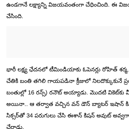
ఉండగానే లక్ష్యాన్ని విజయవంతంగా చేధించింది. ఈ విజ
చేసింది.
భారీ లక్ష్య ఛేదనలో టీమిండియాకు ఓపెనర్లు రోహిత్ శర్మ
చేతికి బంతి తగిలి గాయపడినా క్రీజులో నిలదొక్కుకునే 
బంతుల్లో 16 రన్స్) రనౌట్ అయ్యాడు. మొదటి వికెట్‌కు 
అయినా.. ఆ తర్వాత వచ్చిన వన్ డౌన్ బ్యాటర్ ఇషాన్ కిషన
సిక్సర్‌తో 34 పరుగులు చేసి ఈశాన్ కిషన్ అవుట్ అవ్వ
చేరాడు.