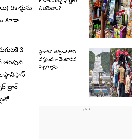
లావాదేవీలపై ఛార్జీలు
) రికార్డును
నిజమేనా..?
‌ను కూడా
పరుగులకే 3
శ్రీవారిని దర్శించుకొని
వస్తుండగా వెంటాడిన
ాన్ తరఫున
మృత్యువు
గానిస్తాన్
 బ్రార్
ట్లతో