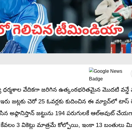
్య ధర్మశాల వేదికగా జరిగిన ఉత్కంఠభరితమైన మొదటి వన్డే 
 జట్లకు చెరో 25 ఓవర్లకు కుదించిన ఈ మ్యాచ్‌లో టాస్ గ
ేసిన అఫ్గానిస్తాన్ జట్టును 194 పరుగులకే ఆల్‌అవుట్ చే
 కేవలం 3 వికెట్లు మాత్రమే కోల్పోయి, ఇంకా 13 బంతులు మి