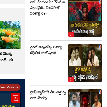
నాని రేంజ్‌ను పెంచేసిన ది
ప్యారడైజ్.. బిజినెస్‌లో
సరికొత్త రికా
వైరల్ అవుతోన్న సూర్య-
జ్యోతిక ఫోటోషూట్
ర మొక్క
లంటే.. ఈ
View More
ఫ్లాష్‌బ్యాక్‌లోకి తీసుకెళ్తున్న
సౌత్‌ మేకర్స్‌