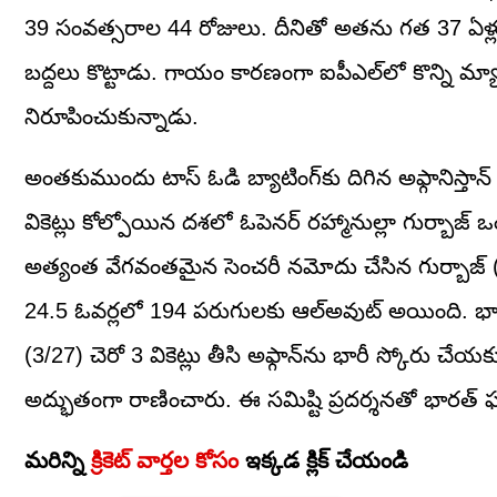
39 సంవత్సరాల 44 రోజులు. దీనితో అతను గత 37 ఏళ్లుగ
బద్దలు కొట్టాడు. గాయం కారణంగా ఐపీఎల్‌లో కొన్ని మ్య
నిరూపించుకున్నాడు.
అంతకుముందు టాస్ ఓడి బ్యాటింగ్‌కు దిగిన అఫ్గానిస్తాన్
వికెట్లు కోల్పోయిన దశలో ఓపెనర్ రహ్మానుల్లా గుర్బాజ్ 
అత్యంత వేగవంతమైన సెంచరీ నమోదు చేసిన గుర్బాజ్ (102 
24.5 ఓవర్లలో 194 పరుగులకు ఆల్‌అవుట్ అయింది. భారత బ
(3/27) చెరో 3 వికెట్లు తీసి అఫ్గాన్‌ను భారీ స్కోరు చేయకుండా
అద్భుతంగా రాణించారు. ఈ సమిష్టి ప్రదర్శనతో భారత్
మరిన్ని
క్రికెట్ వార్తల కోసం
ఇక్కడ క్లిక్ చేయండి