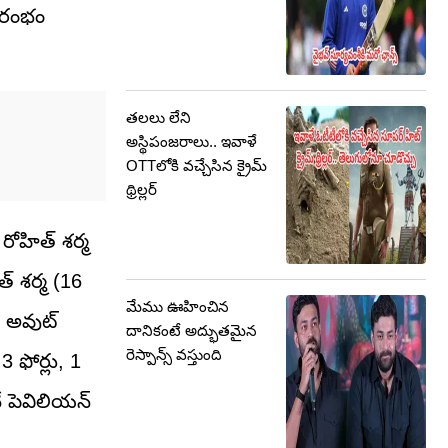
భారంభం
తలలు లేని
అస్థిపంజరాలు.. ఇవాళే
OTTలోకి వచ్చేసిన క్రైమ్
థ్రిల్లర్
రోహిత్ శర్మ
్ శర్మ (16
మేము ఊహించిన
్ అవుట్
దానికంటే అద్భుతమైన
రెస్పాన్స్ వస్తుంది
 ఫోర్లు, 1
ే పెవిలియన్