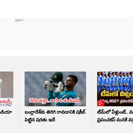
ిండియా
బంగ్లాదేశ్‌కు తిరిగి రావడానికి షకీబ్
టీమ్‌లో వీళ్లుంటే.. 
పెట్టిన షరతు ఇదే
ప్రపంచకప్‌ మనకే వస్