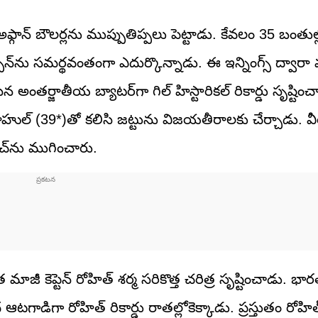
రం అఫ్గాన్ బౌలర్లను ముప్పుతిప్పలు పెట్టాడు. కేవలం 35 బంతు
స్పిన్‌ను సమర్థవంతంగా ఎదుర్కొన్నాడు. ఈ ఇన్నింగ్స్ ద్వారా వన్డే
న అంతర్జాతీయ బ్యాటర్‌గా గిల్ హిస్టారికల్ రికార్డు సృష్టించ
ల్ రాహుల్ (39*)తో కలిసి జట్టును విజయతీరాలకు చేర్చాడు. వీ
ాచ్‌ను ముగించారు.
జీ కెప్టెన్ రోహిత్ శర్మ సరికొత్త చరిత్ర సృష్టించాడు. భా
గాడిగా రోహిత్ రికార్డు రాతల్లోకెక్కాడు. ప్రస్తుతం రోహ