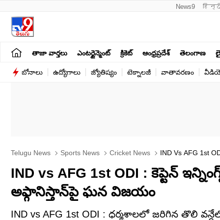
News9
हिन्द
తాజా వార్తలు
ఎంటర్టైన్మెంట్
క్రికెట్
ఆంధ్రప్రదేశ్
తెలంగాణ
లై
బోనాలు
ఉద్యోగాలు
జ్యోతిష్యం
టెక్నాలజీ
వాతావరణం
వీడి
Telugu News
Sports News
Cricket News
IND Vs AFG 1st ODI 
IND vs AFG 1st ODI : కెప్టెన్ ఇన్నింగ్స
అఫ్గానిస్తాన్‌పై ఘన విజయం
IND vs AFG 1st ODI : ధర్మశాలలో జరిగిన తొలి వన్డేలో శు