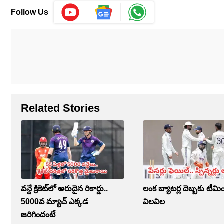
Follow Us
Related Stories
వన్డే క్రికెట్‌లో అరుదైన రికార్డు..
లంక బ్యాటర్ల దెబ్బకు టీమ
5000వ మ్యాచ్ ఎక్కడ
విలవిల
జరిగిందంటే