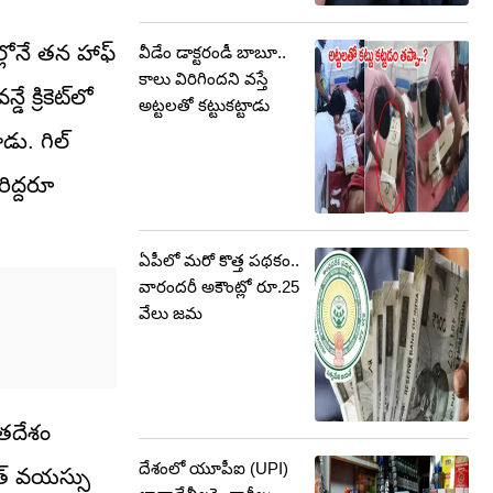
ల్లోనే తన హాఫ్
వీడేం డాక్టరండీ బాబూ..
కాలు విరిగిందని వస్తే
 క్రికెట్‌లో
అట్టలతో కట్టుకట్టాడు
ాడు. గిల్
రిద్దరూ
ఏపీలో మరో కొత్త పథకం..
వారందరీ అకౌంట్లో రూ.25
వేలు జమ
రతదేశం
దేశంలో యూపీఐ (UPI)
ిత్ వయస్సు