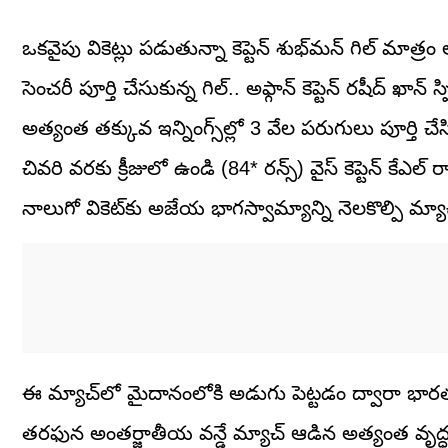
ఒకవైపు వికెట్లు పడుతున్నా కెప్టెన్ శుభ్‌మన్ గిల్ మాత్
సెంచరీ పూర్తి చేసుకున్న గిల్.. అఫ్గాన్ కెప్టెన్ రషీద్ ఖాన్ 
అత్యంత తక్కువ ఇన్నింగ్స్‌ల్లో 3 వేల పరుగులు పూర్తి చేసి
చివరి వరకు క్రీజులో ఉండి (84* రన్స్) వైస్ కెప్టెన్ కేఎ
నాలుగో వికెట్‌కు అజేయ భాగస్వామ్యాన్ని నెలకొల్పి మ్య
ఈ మ్యాచ్‌లో మైదానంలోకి అడుగు పెట్టడం ద్వారా భారత మా
తరఫున అంతర్జాతీయ వన్డే మ్యాచ్ ఆడిన అత్యంత వృద్ధ ఆట