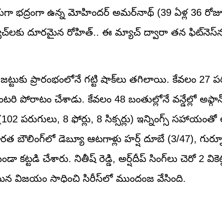
ా భద్రంగా ఉన్న మోహిందర్ అమర్‌నాథ్ (39 ఏళ్ల 36 రోజులు
ాచ్‌లకు దూరమైన రోహిత్.. ఈ మ్యాచ్ ద్వారా తన ఫిట్‌నెస్
 జట్టుకు ప్రారంభంలోనే గట్టి షాక్‌లు తగిలాయి. కేవలం 27 
ఒంటరి పోరాటం చేశాడు. కేవలం 48 బంతుల్లోనే వన్డేల్లో అఫ్గ
పరుగులు, 8 ఫోర్లు, 8 సిక్సర్లు) ఇన్నింగ్స్ సహాయంతో అఫ్
ౌలింగ్‌లో డెబ్యూ ఆటగాళ్లు హర్ష్ దూబే (3/47), గుర్నూర్
 కట్టడి చేశారు. నితీష్ రెడ్డి, అర్ష్‌దీప్ సింగ్‌లు చెరో 2 వికె
 ఘన విజయం సాధించి సిరీస్‌లో ముందంజ వేసింది.