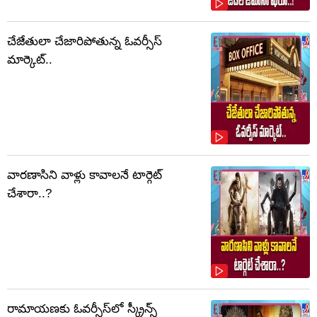
చేజేతులా చేజారిపోతున్న ఓవర్సీస్
మార్కెట్..
వారణాసిని వాళ్లు కావాలనే టార్గెట్
చేశారా..?
రామాయణకు ఓవర్సీస్‌లో స్క్రీన్స్