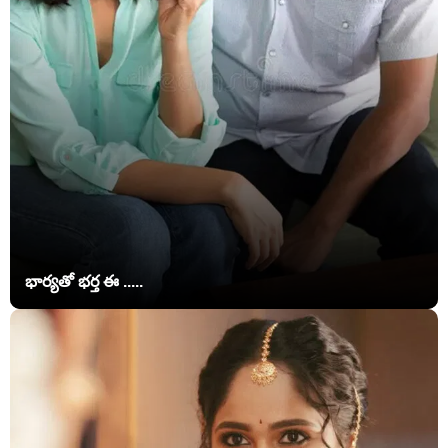
భార్యతో భర్త ఈ .....