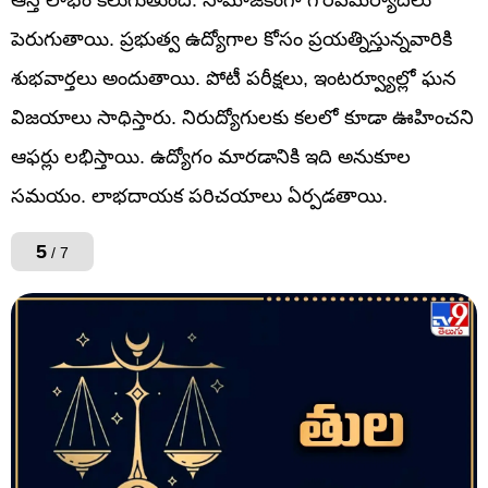
పెరుగుతాయి. ప్రభుత్వ ఉద్యోగాల కోసం ప్రయత్నిస్తున్నవారికి
శుభవార్తలు అందుతాయి. పోటీ పరీక్షలు, ఇంటర్వ్యూల్లో ఘన
విజయాలు సాధిస్తారు. నిరుద్యోగులకు కలలో కూడా ఊహించని
ఆఫర్లు లభిస్తాయి. ఉద్యోగం మారడానికి ఇది అనుకూల
సమయం. లాభదాయక పరిచయాలు ఏర్పడతాయి.
5
/ 7