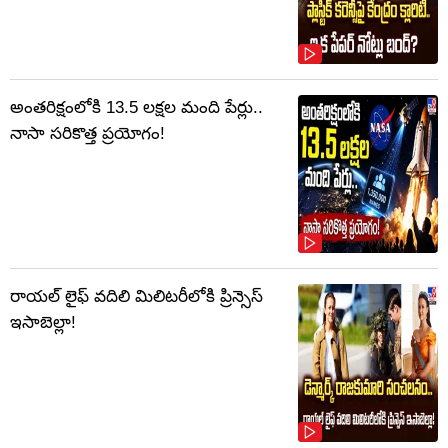
అంతరిక్షంలోకి 13.5 లక్షల మంది పేర్లు..
నాసా సరికొత్త ప్రయోగం!
రాయల్ లైఫ్ వదిలి మిలిటరీలోకి ప్రిన్సెస్
ఇసాబెల్లా!