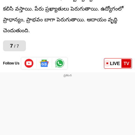
కలిసి వస్తాయి. పేరు ప్రఖ్యాతులు పెరుగుతాయి. ఉద్యోగంలో
ప్రాధాన్యం, ప్రాభవం బాగా పెరుగుతాయి. ఆదాయం వృద్ధి
చెందుతుంది.
7
/ 7
LIVE
TV
Follow Us