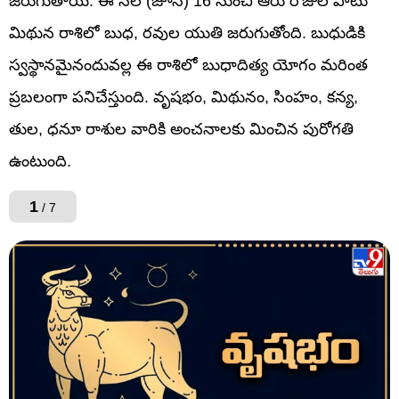
జరుగుతాయి. ఈ నెల (జూన్) 16 నుంచి ఆరు రోజుల పాటు
మిథున రాశిలో బుధ, రవుల యుతి జరుగుతోంది. బుధుడికి
స్వస్థానమైనందువల్ల ఈ రాశిలో బుధాదిత్య యోగం మరింత
ప్రబలంగా పనిచేస్తుంది. వృషభం, మిథునం, సింహం, కన్య,
తుల, ధనూ రాశుల వారికి అంచనాలకు మించిన పురోగతి
ఉంటుంది.
1
/ 7