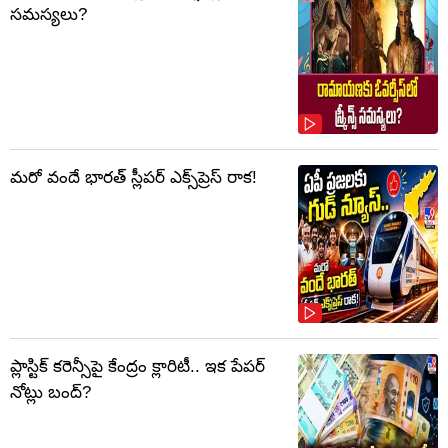
సమస్యలు?
మరో వందే భారత్ స్లీపర్ ఎక్స్‌ప్రెస్ రాక!
ప్లాస్టిక్‌ కరెన్సీపై కేంద్రం క్లారిటీ.. ఇక పేపర్‌
నోట్లు బంద్‌?