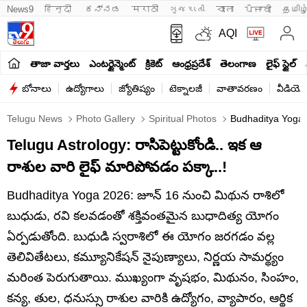
News9
हिन्दी 
ಕನ್ನಡ
मराठी
ગુજરાતી
বাংলা
ਪੰਜਾਬੀ
தமிழ
AQI
తాజా వార్తలు
ఎంటర్టైన్మెంట్
క్రికెట్
ఆంధ్రప్రదేశ్
తెలంగాణ
లైఫ్ స్టైల్
బోనాలు
ఉద్యోగాలు
జ్యోతిష్యం
టెక్నాలజీ
వాతావరణం
వీడియో
Telugu News
Photo Gallery
Spiritual Photos
Budhaditya Yoga 2
Telugu Astrology: రాసిపెట్టుకోండి.. ఇక ఆ
రాశుల వారి లైఫ్ మారిపోవడం పక్కా..!
Budhaditya Yoga 2026: జూన్ 16 నుంచి మిథున రాశిలో
బుధుడు, రవి కలవడంతో శక్తివంతమైన బుధాదిత్య యోగం
ఏర్పడుతోంది. బుధుడి స్వరాశిలో ఈ యోగం జరగడం వల్ల
తెలివితేటలు, కమ్యూనికేషన్ నైపుణ్యాలు, నిర్ణయ సామర్థ్యం
మరింత పెరుగుతాయి. ముఖ్యంగా వృషభం, మిథునం, సింహం,
కన్య, తుల, ధనుస్సు రాశుల వారికి ఉద్యోగం, వ్యాపారం, ఆర్థిక