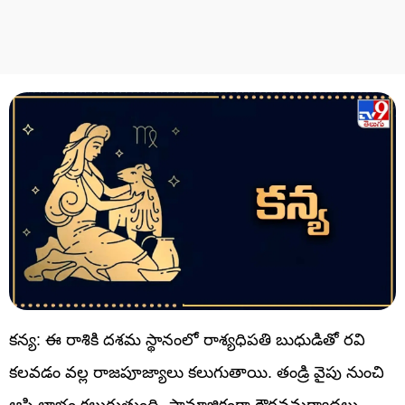
కన్య: ఈ రాశికి దశమ స్థానంలో రాశ్యధిపతి బుధుడితో రవి
కలవడం వల్ల రాజపూజ్యాలు కలుగుతాయి. తండ్రి వైపు నుంచి
ఆస్తి లాభం కలుగుతుంది. సామాజికంగా గౌరవమర్యాదలు