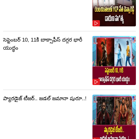
సెప్టెంబర్‌ 10, 11కి బాక్సాఫీస్ దగ్గర భారీ
యుద్ధం
ప్యారడైజ్ టీజర్.. జడల్ జమానా షురూ..!