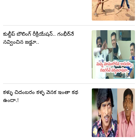
కుల్దీప్ బౌలింగ్ రీక్రియేషన్.. గంభీర్‌నే
నవ్వించిన జడ్డూ..
కళ్ళు చిదంబరం కళ్ళ వెనక ఇంతా కథ
ఉందా.!