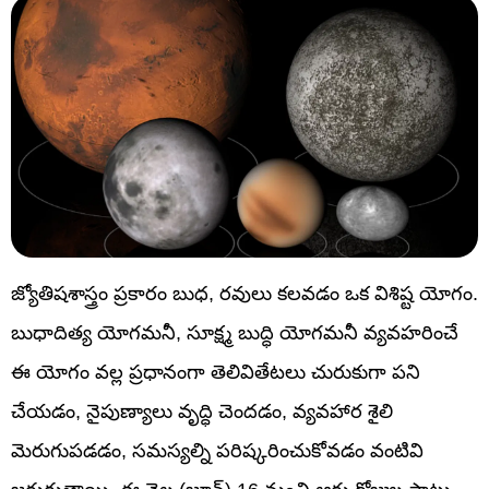
జ్యోతిషశాస్త్రం ప్రకారం బుధ, రవులు కలవడం ఒక విశిష్ట యోగం.
బుధాదిత్య యోగమనీ, సూక్ష్మ బుద్ధి యోగమనీ వ్యవహరించే
ఈ యోగం వల్ల ప్రధానంగా తెలివితేటలు చురుకుగా పని
చేయడం, నైపుణ్యాలు వృద్ధి చెందడం, వ్యవహార శైలి
మెరుగుపడడం, సమస్యల్ని పరిష్కరించుకోవడం వంటివి