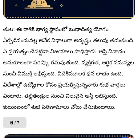
తుల: ఈ రాశికి భాగ్య స్థానంలో బుధాదిత్య యోగం
ఏర్పడినందువల్ల అనేక విధాలుగా అదృష్టం తలుపు తడుతుంది.
ఏ ప్రయత్నం చేపట్టినా విజయాలు సాధిస్తారు. ఆస్తి వివాదం
అనుకూలంగా పరిష్కా రమవుతుంది. వ్యక్తిగత, ఆర్థిక సమస్యల
నుంచి విముక్తి లభిస్తుంది. విదేశీమూలక ధన లాభం ఉంది.
విదేశాల్లో ఉద్యోగాల కోసం ప్రయత్నిస్తున్నవారు శుభ వార్తలు
వింటారు. తల్లితండ్రుల నుంచి విలువైన ఆస్తి లభిస్తుంది.
కుటుంబంలో శుభ పరిణామాలు చోటు చేసుకుంటాయి.
6
/ 7