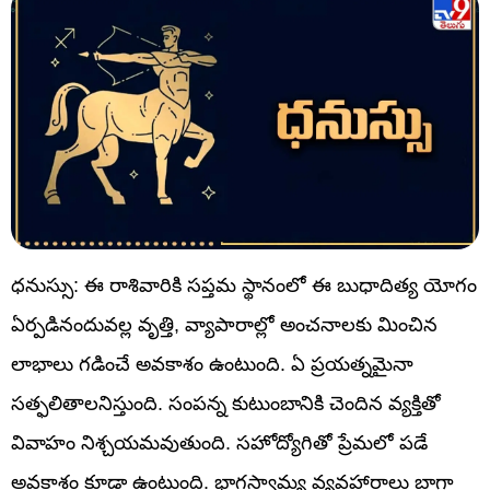
ధనుస్సు: ఈ రాశివారికి సప్తమ స్థానంలో ఈ బుధాదిత్య యోగం
ఏర్పడినందువల్ల వృత్తి, వ్యాపారాల్లో అంచనాలకు మించిన
లాభాలు గడించే అవకాశం ఉంటుంది. ఏ ప్రయత్నమైనా
సత్ఫలితాలనిస్తుంది. సంపన్న కుటుంబానికి చెందిన వ్యక్తితో
వివాహం నిశ్చయమవుతుంది. సహోద్యోగితో ప్రేమలో పడే
అవకాశం కూడా ఉంటుంది. భాగస్వామ్య వ్యవహారాలు బాగా