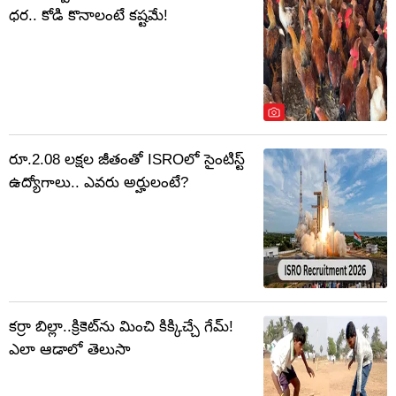
ధర.. కోడి కొనాలంటే కష్టమే!
రూ.2.08 లక్షల జీతంతో ISROలో సైంటిస్ట్
ఉద్యోగాలు.. ఎవరు అర్హులంటే?
కర్రా బిల్లా..క్రికెట్‌ను మించి కిక్కిచ్చే గేమ్!
ఎలా ఆడాలో తెలుసా