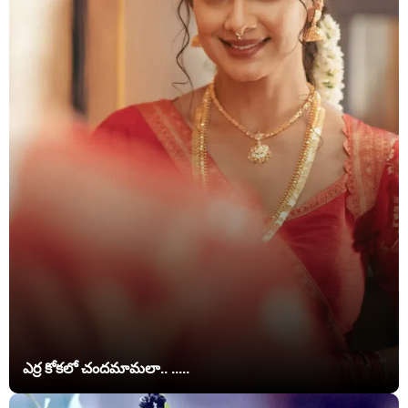
ఎర్ర కోకలో చందమామలా.. .....