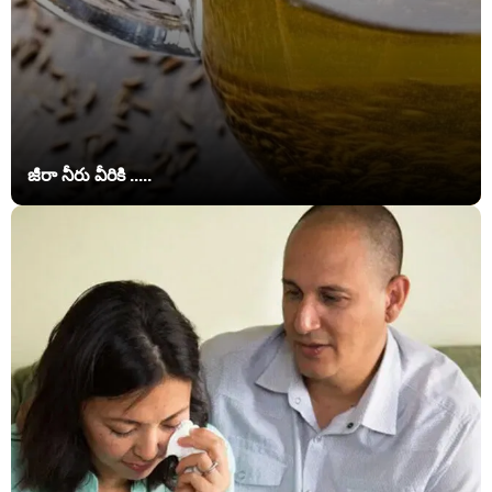
జీరా నీరు వీరికి .....