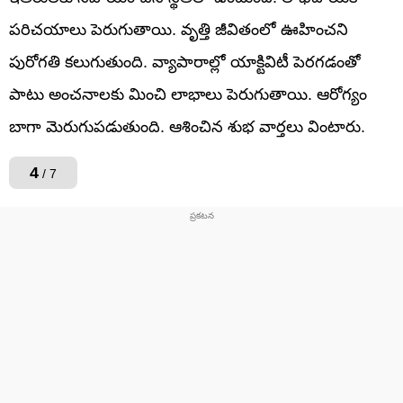
పరిచయాలు పెరుగుతాయి. వృత్తి జీవితంలో ఊహించని
పురోగతి కలుగుతుంది. వ్యాపారాల్లో యాక్టివిటీ పెరగడంతో
పాటు అంచనాలకు మించి లాభాలు పెరుగుతాయి. ఆరోగ్యం
బాగా మెరుగుపడుతుంది. ఆశించిన శుభ వార్తలు వింటారు.
4
/ 7