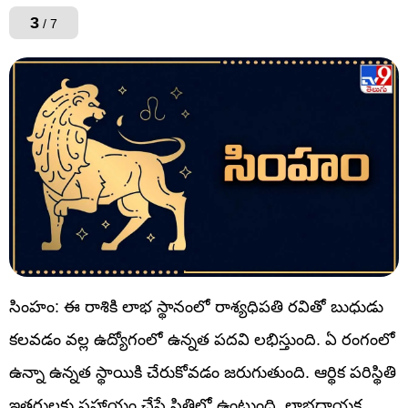
3
/ 7
సింహం: ఈ రాశికి లాభ స్థానంలో రాశ్యధిపతి రవితో బుధుడు
కలవడం వల్ల ఉద్యోగంలో ఉన్నత పదవి లభిస్తుంది. ఏ రంగంలో
ఉన్నా ఉన్నత స్థాయికి చేరుకోవడం జరుగుతుంది. ఆర్థిక పరిస్థితి
ఇతరులకు సహాయం చేసే స్థితిలో ఉంటుంది. లాభదాయక