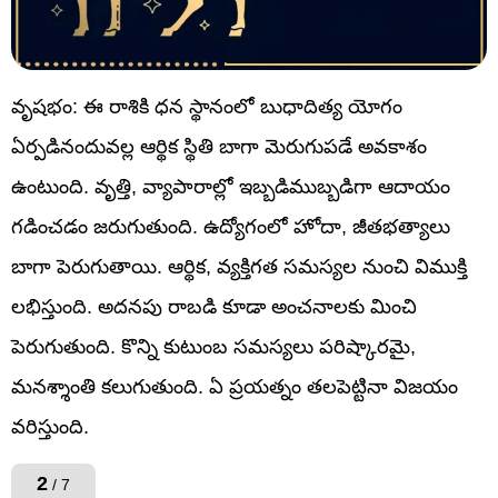
వృషభం: ఈ రాశికి ధన స్థానంలో బుధాదిత్య యోగం
ఏర్పడినందువల్ల ఆర్థిక స్థితి బాగా మెరుగుపడే అవకాశం
ఉంటుంది. వృత్తి, వ్యాపారాల్లో ఇబ్బడిముబ్బడిగా ఆదాయం
గడించడం జరుగుతుంది. ఉద్యోగంలో హోదా, జీతభత్యాలు
బాగా పెరుగుతాయి. ఆర్థిక, వ్యక్తిగత సమస్యల నుంచి విముక్తి
లభిస్తుంది. అదనపు రాబడి కూడా అంచనాలకు మించి
పెరుగుతుంది. కొన్ని కుటుంబ సమస్యలు పరిష్కారమై,
మనశ్శాంతి కలుగుతుంది. ఏ ప్రయత్నం తలపెట్టినా విజయం
వరిస్తుంది.
2
/ 7