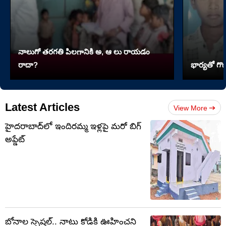
నాలుగో త‌ర‌గతి పిలగానికి అ, ఆ లు రాయ‌డం
రాదా?
భార్యతో గొడ
Latest Articles
View More
హైదరాబాద్‌లో ఇందిరమ్మ ఇళ్లపై మరో బిగ్
అప్డేట్
బోనాల స్పెషల్.. నాటు కోడికి ఊహించని