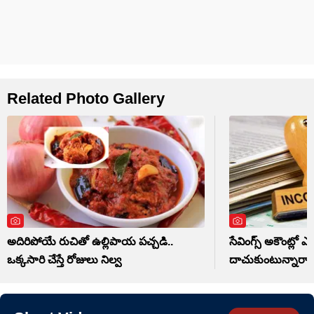
Related Photo Gallery
అదిరిపోయే రుచితో ఉల్లిపాయ పచ్చడి..
సేవింగ్స్ అకౌంట్లో 
ఒక్కసారి చేస్తే రోజులు నిల్వ
దాచుకుంటున్నారా.