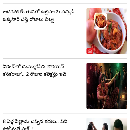
అదిరిపోయే రుచితో ఉల్లిపాయ పచ్చడి..
ఒక్కసారి చేస్తే రోజులు నిల్వ
వీకెండ్‌లో దుమ్మురేపిన 'కొరియన్
కనకరాజు'.. 2 రోజుల కలెక్షన్లు ఇవే
8 ఏళ్ల పిల్లాడు చెప్పిన కథలు.. విని
పోలీసులే షాక్..!