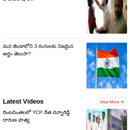
మన జెండాలోని 3 రంగులకు నిజమైన
అర్థం తెలుసా?
Latest Videos
View More
రెంటచింతలలో YCP నేత చెన్నారెడ్డి
దారుణ హత్య