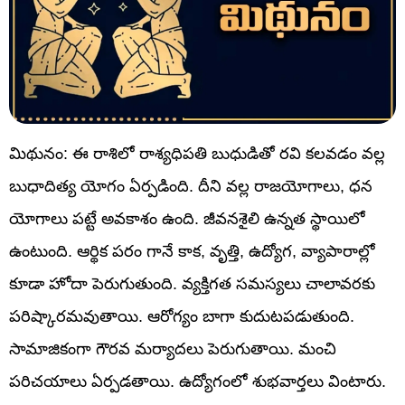
మిథునం: ఈ రాశిలో రాశ్యధిపతి బుధుడితో రవి కలవడం వల్ల
బుధాదిత్య యోగం ఏర్పడింది. దీని వల్ల రాజయోగాలు, ధన
యోగాలు పట్టే అవకాశం ఉంది. జీవనశైలి ఉన్నత స్థాయిలో
ఉంటుంది. ఆర్థిక పరం గానే కాక, వృత్తి, ఉద్యోగ, వ్యాపారాల్లో
కూడా హోదా పెరుగుతుంది. వ్యక్తిగత సమస్యలు చాలావరకు
పరిష్కారమవుతాయి. ఆరోగ్యం బాగా కుదుటపడుతుంది.
సామాజికంగా గౌరవ మర్యాదలు పెరుగుతాయి. మంచి
పరిచయాలు ఏర్పడతాయి. ఉద్యోగంలో శుభవార్తలు వింటారు.