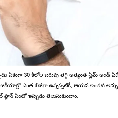
్పుడు ఏకంగా 30 కిలోల బరువు తగ్గి అత్యంత స్లిమ్ అండ్ ఫిట్
రాజకీయాల్లో ఎంత బిజీగా ఉన్నప్పటికీ, ఆయన ఇంతటి అద్
డైట్ ప్లాన్ ఏంటో ఇప్పుడు తెలుసుకుందాం.