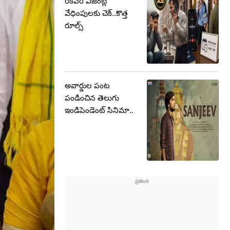
రికవరీ ఏజెంట్ల
వేధింపులకు చెక్..కొత్త
రూల్స్
అవార్డుల పంట
పండించిన తెలుగు
ఇండిపెండెంట్ సినిమా..