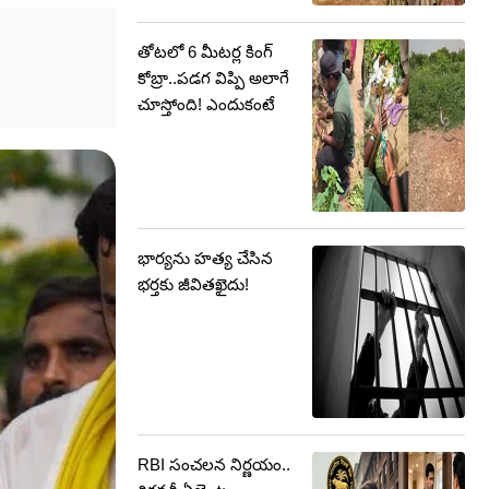
తోటలో 6 మీటర్ల కింగ్
కోబ్రా..పడగ విప్పి అలాగే
చూస్తోంది! ఎందుకంటే
భార్యను హత్య చేసిన
భర్తకు జీవితఖైదు!
RBI సంచలన నిర్ణయం..