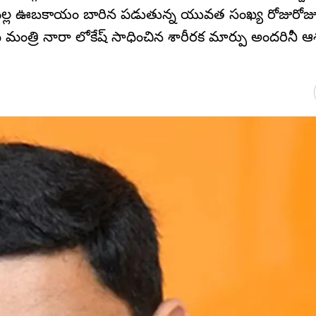
తి వల్ల ఊబకాయం బారిన పడుతున్న యువత సంఖ్య రోజురోజ
 మంత్రి నారా లోకేష్ సాధించిన శారీరక మార్పు అందరినీ ఆశ