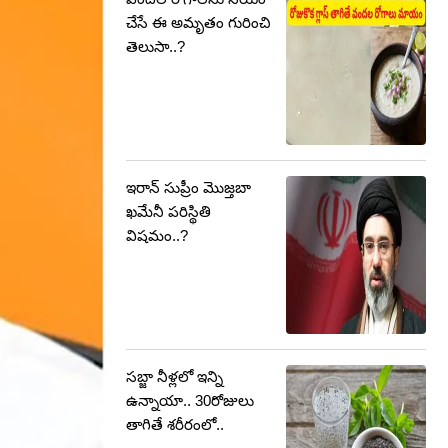
చేసే ఈ అమృతం గురించి
తెలుసా..?
ఇరాన్ సుప్రీం మొజ్తబా
ఖమేనీ పరిస్థితి
విషమం..?
సబ్జా నీళ్లలో ఇన్ని
ఉన్నాయా.. 30రోజులు
తాగితే శరీరంలో..