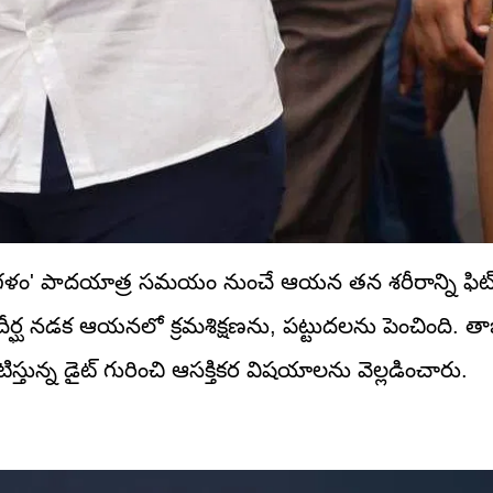
 'యువగళం' పాదయాత్ర సమయం నుంచే ఆయన తన శరీరాన్ని ఫిట్
ర్ల సుదీర్ఘ నడక ఆయనలో క్రమశిక్షణను, పట్టుదలను పెంచింది
ున్న డైట్ గురించి ఆసక్తికర విషయాలను వెల్లడించారు.