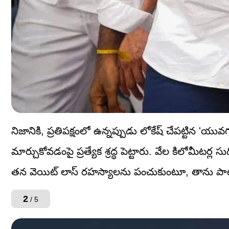
నిజానికి, ప్రతిపక్షంలో ఉన్నప్పుడు లోకేష్ చేపట్టిన
మార్చుకోవడంపై ప్రత్యేక శ్రద్ధ పెట్టారు. వేల కిలోమీట
తన వెయిట్ లాస్ రహస్యాలను పంచుకుంటూ, తాను పాటిస్త
2
/ 5