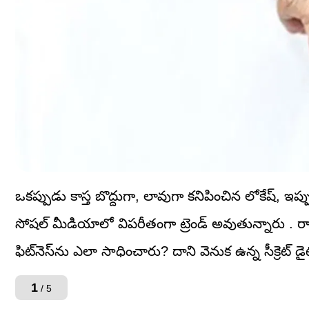
ఒకప్పుడు కాస్త బొద్దుగా, లావుగా కనిపించిన లోకేష్, ఇప
సోషల్ మీడియాలో విపరీతంగా ట్రెండ్ అవుతున్నారు . 
ఫిట్‌నెస్‌ను ఎలా సాధించారు? దాని వెనుక ఉన్న సీక్రెట్ 
1
/ 5