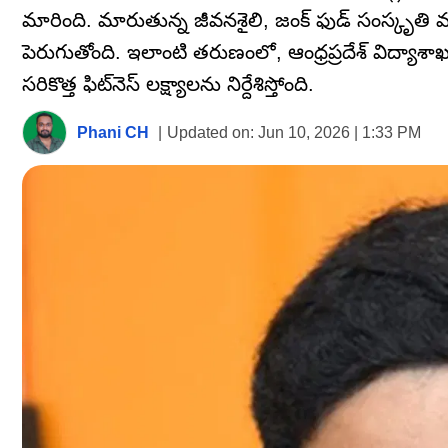
మారింది. మారుతున్న జీవనశైలి, జంక్ ఫుడ్ సంస్కృ
పెరుగుతోంది. ఇలాంటి తరుణంలో, ఆంధ్రప్రదేశ్ విద్యాశాఖ
సరికొత్త ఫిట్‌నెస్ లక్ష్యాలను నిర్దేశిస్తోంది.
Phani CH
|
Updated on:
Jun 10, 2026 | 1:33 PM