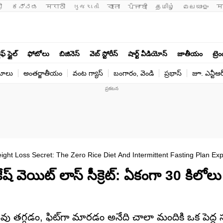
ी 
ಕನ್ನಡ
मराठी
ગુજરાતી
বাংলা
ਪੰਜਾਬੀ
தமிழ்
മലയാളം
म
ఫ్ స్టైల్
ఫోటోలు
బిజినెస్
వెబ్ స్టోరీస్
షార్ట్ వీడియోస్
జాతీయం
ట్రె
యోలు
అంతర్జాతీయం
వంట గ్యాస్
బంగారం, వెండి
ప్రభాస్
జూ. ఎన్టీఆర
ht Loss Secret: The Zero Rice Diet And Intermittent Fasting Plan Exp
వెయిట్ లాస్ సీక్రెట్: ఏకంగా 30 కిలోలు 
ు తగ్గడం, ఫిట్‌గా మారడం అనేది చాలా మందికి ఒక పెద్ద