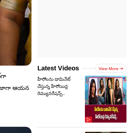
Latest Videos
View More
‌గా
హీరోలను డామినేట్
చేస్తున్న హీరోయిన్ల
. తాజాగా ఆయన
రెమ్యునరేషన్స్..