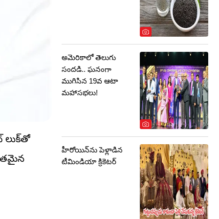
అమెరికాలో తెలుగు
సందడి.. ఘనంగా
ముగిసిన 19వ ఆటా
మహాసభలు!
 లుక్‌తో
హీరోయిన్‌ను పెళ్లాడిన
భుతమైన
టీమిండియా క్రికెటర్