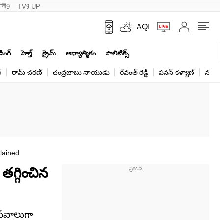
नी9
TV9-UP
AQI
ండింగ్
హెల్త్‌
క్రైమ్
ఆధ్యాత్మికం
పాలిటిక్స్‌
్
రామ్ చ‌ర‌ణ్‌
చంద్రబాబు నాయుడు
రేవంత్ రెడ్డి
పవన్ కళ్యాణ్
నరేంద
lained
తగ్గించిన
 సవాలుగా