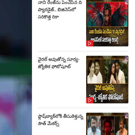
నాని రేంజ్‌ను పెంచేసిన ది
ప్యారడైజ్.. బిజినెస్‌లో
సరికొత్త రికా
వైరల్ అవుతోన్న సూర్య-
జ్యోతిక ఫోటోషూట్
ఫ్లాష్‌బ్యాక్‌లోకి తీసుకెళ్తున్న
సౌత్‌ మేకర్స్‌