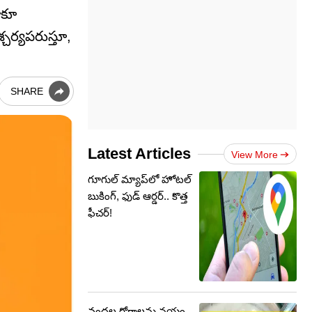
ుకూ
్చర్యపరుస్తూ,
SHARE
Latest Articles
View More
గూగుల్‌ మ్యాప్‌లో హోటల్
బుకింగ్, ఫుడ్ ఆర్డర్.. కొత్త
ఫీచర్!
వందల రోగాలను నయం