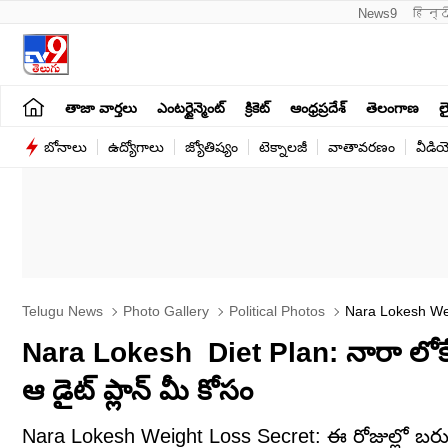
News9
हिन्द
తాజా వార్తలు
ఎంటర్టైన్మెంట్
క్రికెట్
ఆంధ్రప్రదేశ్
తెలంగాణ
లై
బోనాలు
ఉద్యోగాలు
జ్యోతిష్యం
టెక్నాలజీ
వాతావరణం
వీడి
Telugu News
Photo Gallery
Political Photos
Nara Lokesh Weig
Nara Lokesh Diet Plan: నారా లోకేష్ 
ఆ డైట్ ప్లాన్ మీ కోసం
Nara Lokesh Weight Loss Secret: ఈ రోజుల్లో బరువ