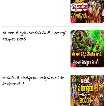
ఈ ఆకు పచ్చడి చేసుకుని తింటే.. మోకాళ్ల
నొప్పులు పరార్‌
ఆ ఊరే.. ఓ రంగస్థలం.. అక్కడ అందరూ
పాత్రధారులే..!