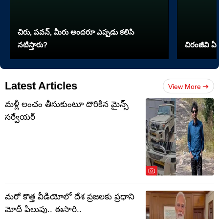
చిరు, పవన్, మీరు అందరూ ఎప్పడు కలిసి
నటిస్తారు?
చిరంజీవి ఏ 
Latest Articles
View More
మళ్లీ లంచం తీసుకుంటూ దొరికిన మైన్స్
సర్వేయర్
మరో కొత్త వీడియోలో దేశ ప్రజలకు ప్రధాని
మోదీ పిలుపు.. ఈసారి..