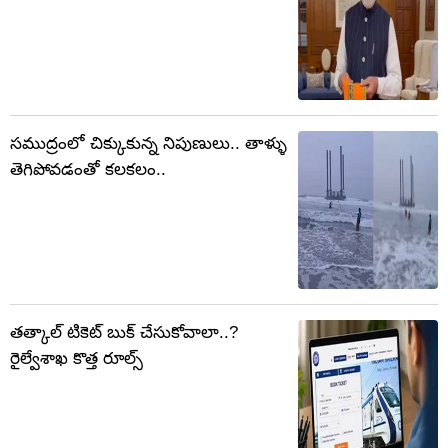
సముద్రంలో చిక్కుకున్న నిపుణులు.. తాళ్ళు
తెగిపోవడంతో కలకలం..
తత్కాల్ టికెట్ బుక్ చేసుకోవాలా..?
రైల్వేశాఖ కొత్త రూల్స్