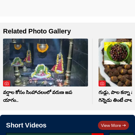
Related Photo Gallery
వర్షాల కోసం సింహాచలంలో వరుణ జప
గుడ్లు, పాల కన్నా మ
యాగం..
గిన్నెడు తింటే చాలు
Short Videos
View More