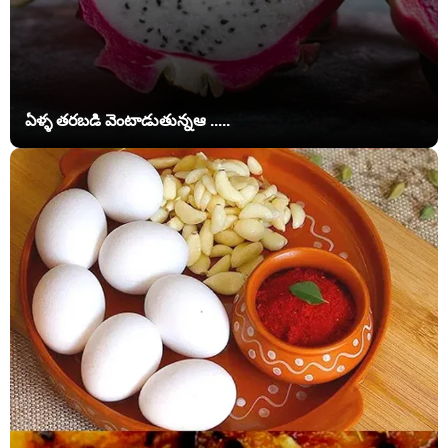
ఏళ్ళ తరబడి వెంటాడుతున్నఆ .....