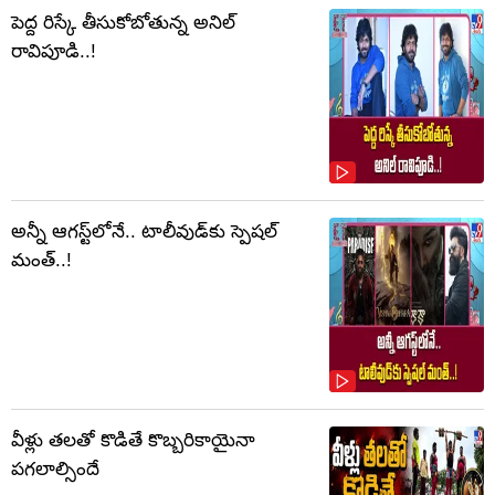
పెద్ద రిస్కే తీసుకోబోతున్న అనిల్
రావిపూడి..!
అన్నీ ఆగస్ట్‌లోనే.. టాలీవుడ్‌కు స్పెషల్
మంత్..!
వీళ్లు తలతో కొడితే కొబ్బరికాయైనా
పగలాల్సిందే