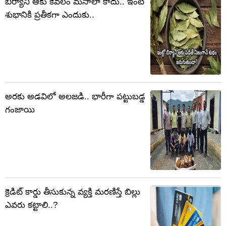
బిర్యానీ ఆకు కేవలం మసాలా కాదు.. ఇంటి
శుభానికి ప్రతీకగా ఎందుకు..
అరకు అడవిలో అలజడి.. భారీగా పట్టుబడ్డ
గంజాయి
క్రెడిట్ కార్డు తీసుకున్న వ్యక్తి మరణిస్తే బిల్లు
ఎవరు కట్టాలి..?