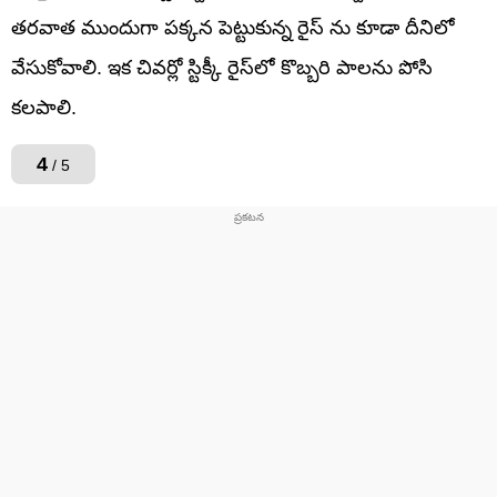
తరవాత ముందుగా పక్కన పెట్టుకున్న రైస్ ను కూడా దీనిలో
వేసుకోవాలి. ఇక చివర్లో స్టిక్కీ రైస్‌లో కొబ్బరి పాలను పోసి
కలపాలి.
4
/ 5