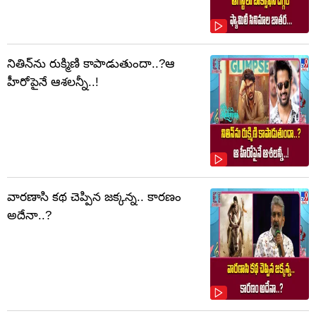
నితిన్‌ను రుక్మిణి కాపాడుతుందా..?ఆ
హీరోపైనే ఆశలన్నీ..!
వారణాసి కథ చెప్పిన జక్కన్న.. కారణం
అదేనా..?