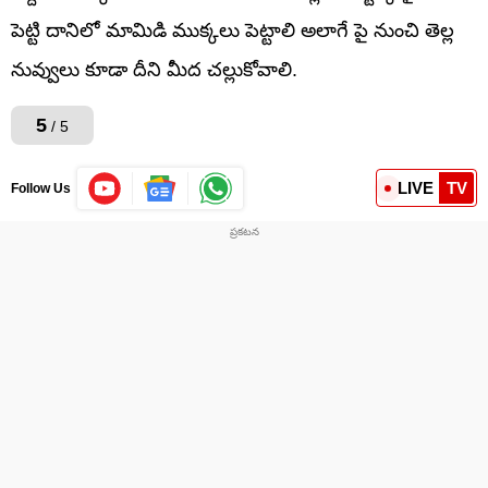
పెట్టి దానిలో మామిడి ముక్కలు పెట్టాలి అలాగే పై నుంచి తెల్ల
నువ్వులు కూడా దీని మీద చల్లుకోవాలి.
5
/ 5
LIVE
TV
Follow Us