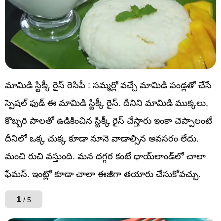
మామిడి స్టిక్కీ రైస్ రెసిపీ : సమ్మర్లో వచ్చే మామిడి పండ్లతో చేసే
స్పెషల్ ఫుడ్ ఈ మామిడి స్టిక్కీ రైస్. దీనిని మామిడి ముక్కలు,
కొబ్బరి పాలతో ఉడికించిన స్టిక్కీ రైస్ చేస్తారు ఇంకా చెప్పాలంటే
దీనిలో ఒక్క చుక్క కూడా నూనె వాడాల్సిన అవసరం లేదు.
మంచి రుచి వస్తుంది. మన దగ్గర కంటే థాయ్‌లాండ్‌లో చాలా
ఫేమస్. ఇంట్లో కూడా చాలా ఈజీగా తయారు చేసుకోవచ్చు.
1
/ 5