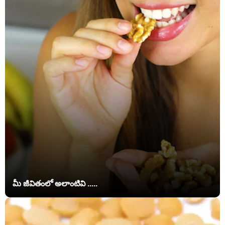
మీ జీవితంలో అలాంటివి .....