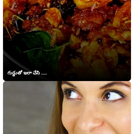
గుడ్డుతో ఇలా చేసి .....