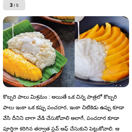
3
/ 5
కొబ్బరి పాలు మిశ్రమం : అయితే ఒక చిన్న పాత్రలో కొబ్బరి
పాలు ఇంకా ఒక కప్పు పంచదార, ఇంకా చిటికెడు ఉప్పు కూడా
వేసి దీనిని బాగా వేడి చేసుకోవాలి అలాగే, పంచదార కూడా
పూర్తిగా కరిగిన తర్వాత స్టవ్ ఆఫ్ చేసుకుని పెట్టుకోవాలి. ఆ