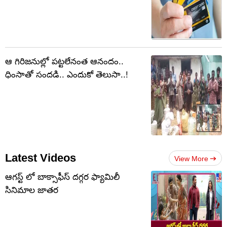
ఆ గిరిజనుల్లో పట్టలేనంత ఆనందం..
ధింసాతో సందడి.. ఎందుకో తెలుసా..!
Latest Videos
View More
ఆగస్ట్ లో బాక్సాఫీస్ దగ్గర ఫ్యామిలీ
సినిమాల జాతర