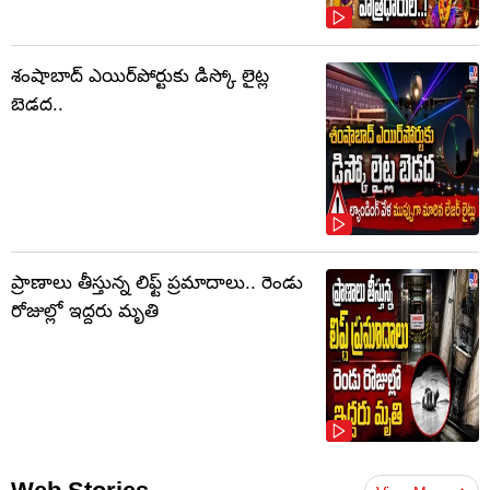
శంషాబాద్ ఎయిర్‌పోర్టుకు డిస్కో లైట్ల
బెడద..
ప్రాణాలు తీస్తున్న లిఫ్ట్‌ ప్రమాదాలు.. రెండు
రోజుల్లో ఇద్దరు మృతి