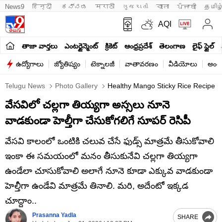
News9
हिन्दी 
ಕನ್ನಡ
मराठी
ગુજરાતી
বাংলা
ਪੰਜਾਬੀ
தமிழ
AQI
తాజా వార్తలు
ఎంటర్టైన్మెంట్
క్రికెట్
ఆంధ్రప్రదేశ్
తెలంగాణ
లైఫ్ స్టైల్
ఉద్యోగాలు
జ్యోతిష్యం
టెక్నాలజీ
వాతావరణం
వీడియోలు
అంతర
Telugu News
Photo Gallery
Healthy Mango Sticky Rice Recipe F
వేసవిలో చల్లగా తియ్యగా అస్సలు నూనె
వాడకుండా హెల్తీగా చేసుకోగలిగే సూపర్ రెసిపీ
వేసవి కాలంలో ఒంటికి చలువ చేసే ఫుడ్స్ మాత్రమే తీసుకోవాలి
ఇంకా ఈ సమయంలో మనం తీసుకునేవి చల్లగా తియ్యగా
ఉండేలా చూసుకోవాలి అలాగే నూనె కూడా ఎక్కువ వాడకుండా
హెల్తీగా ఉండేవి మాత్రమే తినాలి. మరి, అదేంటో ఇక్కడ
చూద్దాం..
Prasanna Yadla
SHARE