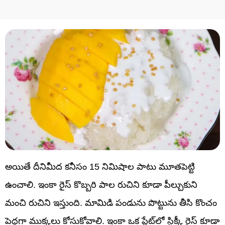
అయితే దీనిమీద కనీసం 15 నిమిషాల పాటు మూతపెట్టి
ఉంచాలి. ఇంకా రైస్ కొబ్బరి పాల రుచిని కూడా పీల్చుకుని
మంచి రుచిని ఇస్తుంది. మామిడి పండును పొట్టును తీసి కొంచం
పెద్దగా ముక్కలు కోసుకోవాలి. ఇంకా ఒక ప్లేట్‌లో స్టిక్కీ రైస్ కూడా