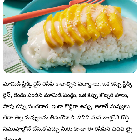
మామిడి స్టిక్కీ రైస్ రెసిపీ కావాల్సిన పదార్థాలు: ఒక కప్పు స్టిక్కీ
రైస్, రెండు పండిన మామిడి పండ్లు, ఒక కప్పు కొబ్బరి పాలు,
పావు కప్పు పంచదార, ఇంకా కొద్దిగా ఉప్పు, అలాగే నువ్వులు
లేదా తెల్ల నువ్వులను తీసుకోవాలి. దీనిని మన ఇంట్లోనే కొద్దీ
నిముషాల్లోనే చేసుకోవచ్చు మీరు కూడా ఈ రెసిపీని చదివి ట్రై
చేయండి.