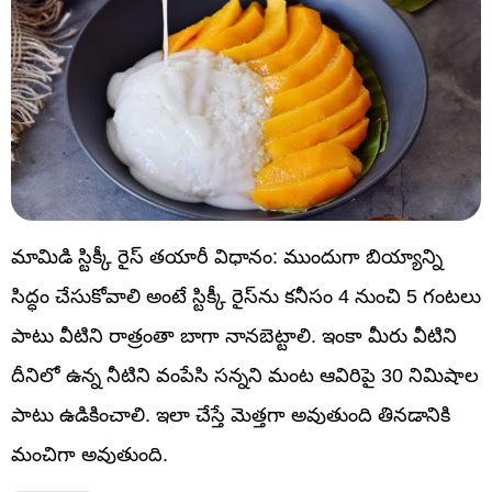
మామిడి స్టిక్కీ రైస్ తయారీ విధానం: ముందుగా బియ్యాన్ని
సిద్ధం చేసుకోవాలి అంటే స్టిక్కీ రైస్‌ను కనీసం 4 నుంచి 5 గంటలు
పాటు వీటిని రాత్రంతా బాగా నానబెట్టాలి. ఇంకా మీరు వీటిని
దీనిలో ఉన్న నీటిని వంపేసి సన్నని మంట ఆవిరిపై 30 నిమిషాల
పాటు ఉడికించాలి. ఇలా చేస్తే మెత్తగా అవుతుంది తినడానికి
మంచిగా అవుతుంది.