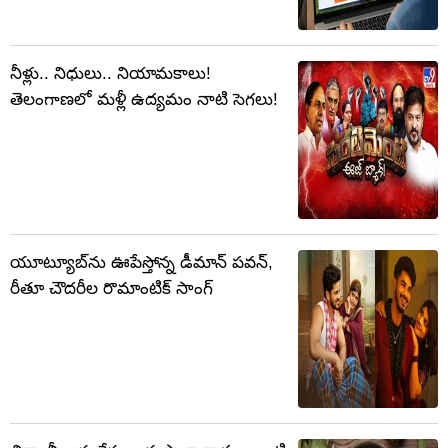
నీళ్లు.. నిధులు.. నియామకాలు!
తెలంగాణలో మళ్లీ ఉద్యమం నాటి సెగలు!
యూట్యూబ్‌ను ఊపేస్తోన్న డీమాన్ పవన్,
రీతూ చౌదరీల రొమాంటిక్ సాంగ్