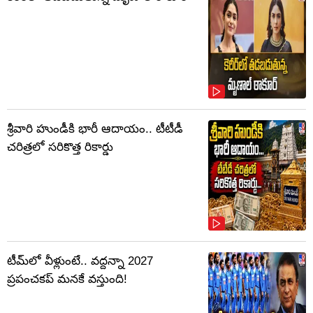
శ్రీవారి హుండీకి భారీ ఆదాయం.. టీటీడీ
చరిత్రలో సరికొత్త రికార్డు
టీమ్‌లో వీళ్లుంటే.. వద్దన్నా 2027
ప్రపంచకప్‌ మనకే వస్తుంది!