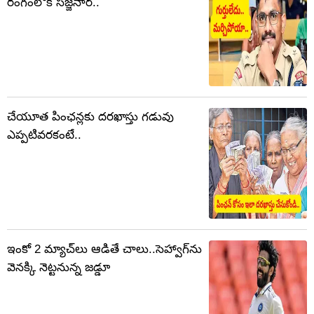
రంగంలోకి సజ్జనార్..
చేయూత పింఛన్లకు దరఖాస్తు గడువు
ఎప్పటివరకంటే..
ఇంకో 2 మ్యాచ్‌లు ఆడితే చాలు..సెహ్వాగ్‌ను
వెనక్కి నెట్టనున్న జడ్డూ