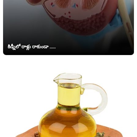
కిడ్నీలో రాళ్లు రాకుండా .....