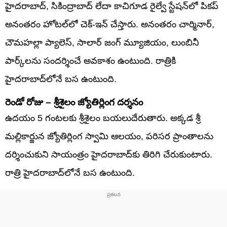
హైదరాబాద్, సికింద్రాబాద్ లేదా కాచిగూడ రైల్వే స్టేషన్‌లో పికప్
అనంతరం హోటల్‌లో చెక్-ఇన్ చేస్తారు. అనంతరం చార్మినార్,
చౌమహల్లా ప్యాలెస్, సాలార్ జంగ్ మ్యూజియం, లుంబినీ
పార్క్‌లను సందర్శించే అవకాశం ఉంటుంది. రాత్రికి
హైదరాబాద్‌లోనే బస ఉంటుంది.
రెండో రోజు – శ్రీశైలం జ్యోతిర్లింగ దర్శనం
ఉదయం 5 గంటలకు శ్రీశైలం బయలుదేరుతారు. అక్కడ శ్రీ
మల్లికార్జున జ్యోతిర్లింగ స్వామి ఆలయం, పరిసర ప్రాంతాలను
దర్శించుకుని సాయంత్రం హైదరాబాద్‌కు తిరిగి చేరుకుంటారు.
రాత్రి హైదరాబాద్‌లోనే బస ఉంటుంది.