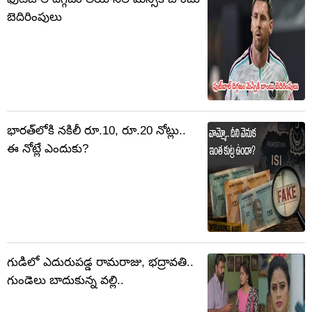
బెదిరింపులు
భారత్‌లోకి నకిలీ రూ.10, రూ.20 నోట్లు..
ఈ నోట్లే ఎందుకు?
గుడిలో ఎదురుపడ్డ రామరాజు, భద్రావతి..
గుండెలు బాదుకున్న వల్లి..