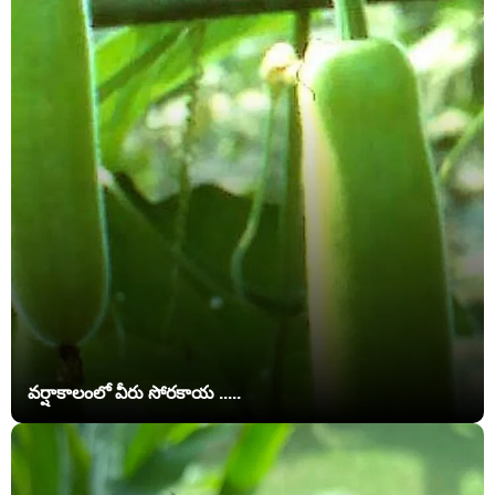
వర్షాకాలంలో వీరు సోరకాయ .....