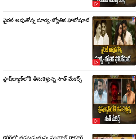
వైరల్ అవుతోన్న సూర్య-జ్యోతిక ఫోటోషూట్
ఫ్లాష్‌బ్యాక్‌లోకి తీసుకెళ్తున్న సౌత్‌ మేకర్స్‌
కెరీర్‌లో తడబడుతున్న మృణాల్ ఠాకూర్