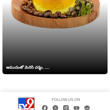
ఆముదంతో మెరిసే చర్మం, .....
FOLLOW US ON