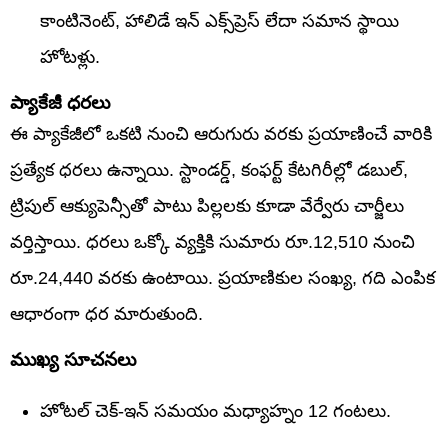
కాంటినెంట్, హాలిడే ఇన్ ఎక్స్‌ప్రెస్ లేదా సమాన స్థాయి
హోటళ్లు.
ప్యాకేజీ ధరలు
ఈ ప్యాకేజీలో ఒకటి నుంచి ఆరుగురు వరకు ప్రయాణించే వారికి
ప్రత్యేక ధరలు ఉన్నాయి. స్టాండర్డ్, కంఫర్ట్ కేటగిరీల్లో డబుల్,
ట్రిపుల్ ఆక్యుపెన్సీతో పాటు పిల్లలకు కూడా వేర్వేరు చార్జీలు
వర్తిస్తాయి. ధరలు ఒక్కో వ్యక్తికి సుమారు రూ.12,510 నుంచి
రూ.24,440 వరకు ఉంటాయి. ప్రయాణికుల సంఖ్య, గది ఎంపిక
ఆధారంగా ధర మారుతుంది.
ముఖ్య సూచనలు
హోటల్ చెక్-ఇన్ సమయం మధ్యాహ్నం 12 గంటలు.