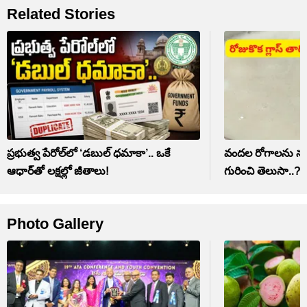
Related Stories
ప్రభుత్వ పేరోల్‌లో ‘డబుల్ ధమాకా’.. ఒకే
వందల రోగాలను న
ఆధార్‌తో లక్షల్లో జీతాలు!
గురించి తెలుసా..?
Photo Gallery