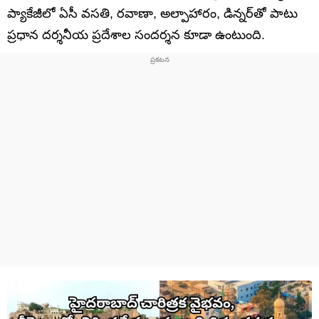
ప్యాకేజీలో ఏసీ వసతి, రవాణా, అల్పాహారం, డిన్నర్‌తో పాటు
ప్రధాన దర్శనీయ ప్రదేశాల సందర్శన కూడా ఉంటుంది.