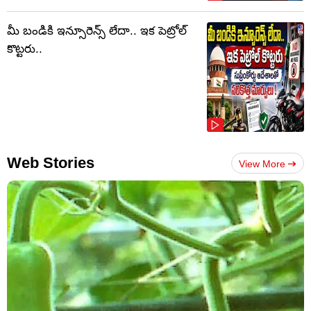
మీ బండికి ఇన్సూరెన్స్ లేదా.. ఇక పెట్రోల్
కొట్టరు..
Web Stories
View More