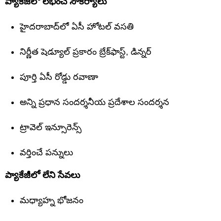
ప్యాకేజీలో లభించే సౌకర్యాలు
హైదరాబాద్‌లో ఏసీ హోటల్ వసతి
నిర్ణీత షెడ్యూల్ ప్రకారం బ్రేక్‌ఫాస్ట్, డిన్నర్
పూర్తి ఏసీ రోడ్డు రవాణా
అన్ని ప్రధాన సందర్శనీయ ప్రదేశాల సందర్శన
ట్రావెల్ ఇన్సూరెన్స్
వర్తించే పన్నులు
ప్యాకేజీలో లేని సేవలు
మధ్యాహ్న భోజనం