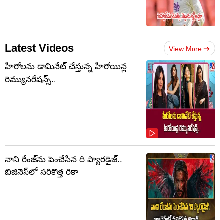
Latest Videos
View More
హీరోలను డామినేట్ చేస్తున్న హీరోయిన్ల
రెమ్యునరేషన్స్..
నాని రేంజ్‌ను పెంచేసిన ది ప్యారడైజ్..
బిజినెస్‌లో సరికొత్త రికా