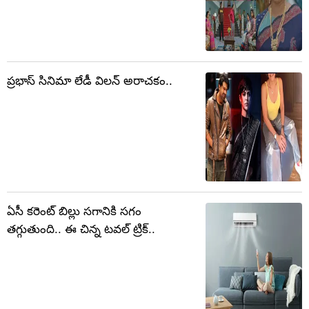
ప్రభాస్ సినిమా లేడీ విలన్ అరాచకం..
ఏసీ కరెంట్ బిల్లు సగానికి సగం
తగ్గుతుంది.. ఈ చిన్న టవల్ ట్రిక్..