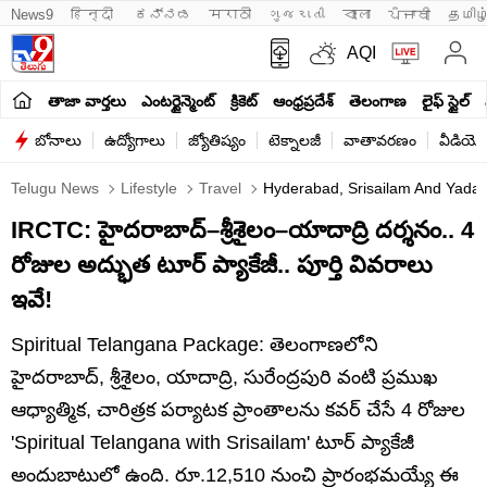
News9
हिन्दी 
ಕನ್ನಡ
मराठी
ગુજરાતી
বাংলা
ਪੰਜਾਬੀ
தமிழ
AQI
తాజా వార్తలు
ఎంటర్టైన్మెంట్
క్రికెట్
ఆంధ్రప్రదేశ్
తెలంగాణ
లైఫ్ స్టైల్
బోనాలు
ఉద్యోగాలు
జ్యోతిష్యం
టెక్నాలజీ
వాతావరణం
వీడియో
Telugu News
Lifestyle
Travel
Hyderabad, Srisailam And Yadadr
IRCTC: హైదరాబాద్–శ్రీశైలం–యాదాద్రి దర్శనం.. 4
రోజుల అద్భుత టూర్ ప్యాకేజీ.. పూర్తి వివరాలు
ఇవే!
Spiritual Telangana Package: తెలంగాణలోని
హైదరాబాద్, శ్రీశైలం, యాదాద్రి, సురేంద్రపురి వంటి ప్రముఖ
ఆధ్యాత్మిక, చారిత్రక పర్యాటక ప్రాంతాలను కవర్ చేసే 4 రోజుల
'Spiritual Telangana with Srisailam' టూర్ ప్యాకేజీ
అందుబాటులో ఉంది. రూ.12,510 నుంచి ప్రారంభమయ్యే ఈ