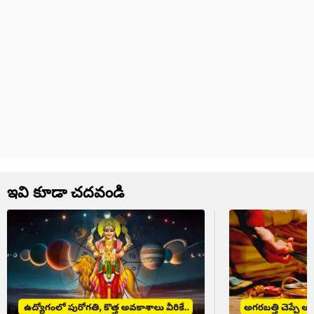
ఇవి కూడా చదవండి