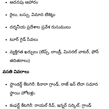
అదనపు ఆహారం
రైలు, బస్సు, విమాన టికెట్లు
దర్శనీయ ప్రదేశాల ప్రవేశ రుసుములు
టూర్ గైడ్ సేవలు
వ్యక్తిగత ఖర్చులు (టిప్స్, లాండ్రీ, మినరల్ వాటర్, ఫోన్
తదితరాలు)
వసతి వివరాలు
స్టాండర్డ్ కేటగిరీ: కినారా గ్రాండ్, రాజ్ ఇన్ లేదా సమాన
స్థాయి హోటళ్లు.
కంఫర్ట్ కేటగిరీ: రాయల్ రీవ్, ఇన్నర్ సర్కిల్, గ్రాండ్