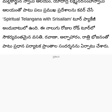
మల్లికార్జున స్వామి ఆలయం, యాదాద్రి లక్ష్మీనరసింహస్వామి
ఆలయంతో పాటు పలు ప్రముఖ ప్రదేశాలను కవర్ చేసే
‘Spiritual Telangana with Srisailam’ టూర్ ప్యాకేజీ
అందుబాటులో ఉంది. ఈ నాలుగు రోజుల రోడ్ టూర్‌లో
సౌకర్యవంతమైన వసతి, రవాణా, అల్పాహారం, రాత్రి భోజనంతో
పాటు ప్రధాన పర్యాటక ప్రాంతాల సందర్శనను ఏర్పాటు చేశారు.