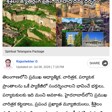
Spiritual Telangana Package
Rajashekher G
SHARE
Updated on:
Jul 06, 2026 | 7:19 PM
తెలంగాణలోని ప్రముఖ ఆధ్యాత్మిక, చారిత్రక, పర్యాటక
ప్రాంతాలను ఒకే ప్యాకేజీలో సందర్శించాలని భావించే భక్తులు,
పర్యాటకులకు ఇది మంచి అవకాశం. హైదరాబాద్‌లోని ప్రముఖ
చారిత్రక కట్టడాలు, ప్రపంచ ప్రఖ్యాత మ్యూజియంలు, శ్రీశైలం