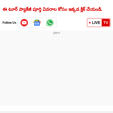
ఈ టూర్ ప్యాకేజీ పూర్తి వివరాల కోసం ఇక్కడ క్లిక్ చేయండి.
LIVE
TV
Follow Us