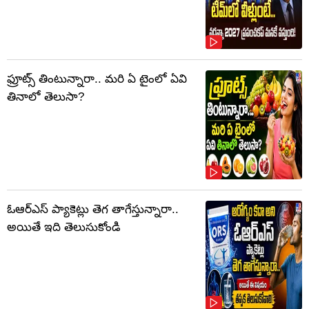
ఫ్రూట్స్‌ తింటున్నారా.. మరి ఏ టైంలో ఏవి
తినాలో తెలుసా?
ఓఆర్‌ఎస్‌ ప్యాకెట్లు తెగ తాగేస్తున్నారా..
అయితే ఇది తెలుసుకోండి