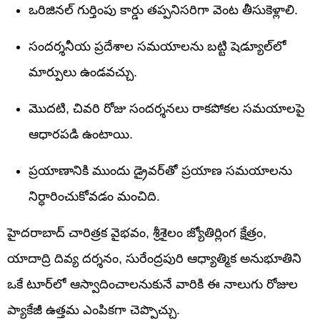
ఒరిజినల్ గుర్తింపు కార్డు తప్పనిసరిగా వెంట తీసుకెళ్లాలి.
సందర్శనీయ ప్రదేశాల సమయాలను బట్టి షెడ్యూల్‌లో
మార్పులు ఉండవచ్చు.
మొదటి, చివరి రోజు సందర్శనలు రాకపోకల సమయాలపై
ఆధారపడి ఉంటాయి.
ప్రయాణానికి ముందు డ్రైవర్‌తో ప్రయాణ సమయాలను
నిర్ధారించుకోవడం మంచిది.
హైదరాబాద్ చారిత్రక వైభవం, శ్రీశైలం జ్యోతిర్లింగ క్షేత్రం,
యాదాద్రి దివ్య దర్శనం, సురేంద్రపురి ఆధ్యాత్మిక అనుభూతిని
ఒకే టూర్‌లో ఆస్వాదించాలనుకునే వారికి ఈ నాలుగు రోజుల
ప్యాకేజీ ఉత్తమ ఎంపికగా చెప్పొచ్చు.