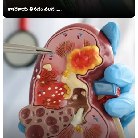
కాకరకాయ తినడం వలన .....