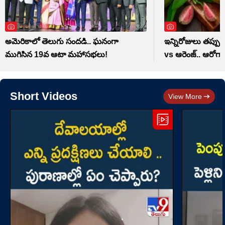
అమెరికాలో తెలుగు సందడి.. ఘనంగా
ఇన్నిరోజులు తప్ప
ముగిసిన 19వ ఆటా మహాసభలు!
vs ఆరెంజ్.. ఆరోగ్యా
Short Videos
View More