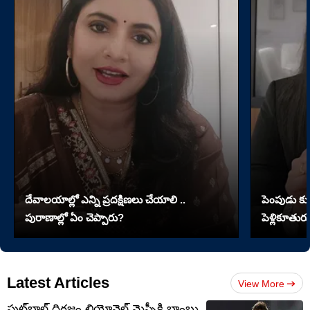
దేవాలయాల్లో ఎన్ని ప్రదక్షిణలు చేయాలి ..
పెంపుడు కుక్
పురాణాల్లో ఏం చెప్పారు?
పెళ్లికూతురు
Latest Articles
View More
ఫుట్‌బాల్ దిగ్గజం లియోనెల్ మెస్సీకి బాంబు