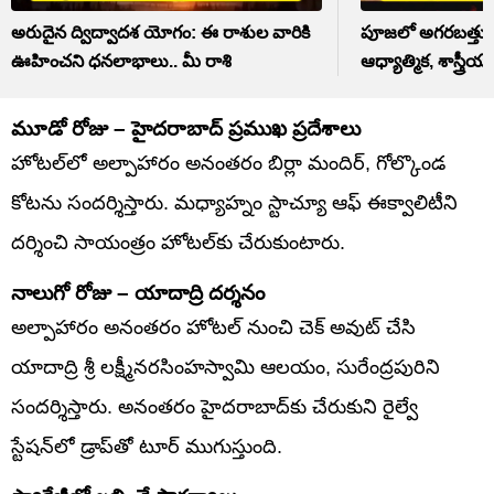
అరుదైన ద్విద్వాదశ యోగం: ఈ రాశుల వారికి
పూజలో అగరబత్తులు 
ఊహించని ధనలాభాలు.. మీ రాశి
ఆధ్యాత్మిక, శాస్త్రీయ.
మూడో రోజు – హైదరాబాద్ ప్రముఖ ప్రదేశాలు
హోటల్‌లో అల్పాహారం అనంతరం బిర్లా మందిర్, గోల్కొండ
కోటను సందర్శిస్తారు. మధ్యాహ్నం స్టాచ్యూ ఆఫ్ ఈక్వాలిటీని
దర్శించి సాయంత్రం హోటల్‌కు చేరుకుంటారు.
నాలుగో రోజు – యాదాద్రి దర్శనం
అల్పాహారం అనంతరం హోటల్ నుంచి చెక్ అవుట్ చేసి
యాదాద్రి శ్రీ లక్ష్మీనరసింహస్వామి ఆలయం, సురేంద్రపురిని
సందర్శిస్తారు. అనంతరం హైదరాబాద్‌కు చేరుకుని రైల్వే
స్టేషన్‌లో డ్రాప్‌తో టూర్ ముగుస్తుంది.