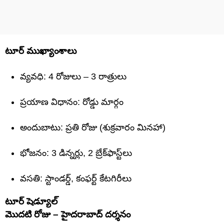
టూర్ ముఖ్యాంశాలు
వ్యవధి: 4 రోజులు – 3 రాత్రులు
ప్రయాణ విధానం: రోడ్డు మార్గం
అందుబాటు: ప్రతి రోజు (శుక్రవారం మినహా)
భోజనం: 3 డిన్నర్లు, 2 బ్రేక్‌ఫాస్ట్‌లు
వసతి: స్టాండర్డ్, కంఫర్ట్ కేటగిరీలు
టూర్ షెడ్యూల్
మొదటి రోజు – హైదరాబాద్ దర్శనం