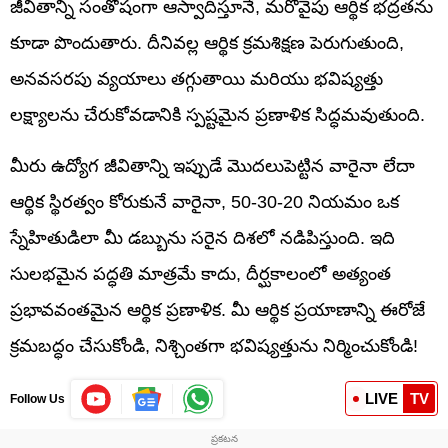
జీవితాన్ని సంతోషంగా ఆస్వాదిస్తూనే, మరోవైపు ఆర్థిక భద్రతను
కూడా పొందుతారు. దీనివల్ల ఆర్థిక క్రమశిక్షణ పెరుగుతుంది,
అనవసరపు వ్యయాలు తగ్గుతాయి మరియు భవిష్యత్తు
లక్ష్యాలను చేరుకోవడానికి స్పష్టమైన ప్రణాళిక సిద్ధమవుతుంది.
మీరు ఉద్యోగ జీవితాన్ని ఇప్పుడే మొదలుపెట్టిన వారైనా లేదా
ఆర్థిక స్థిరత్వం కోరుకునే వారైనా, 50-30-20 నియమం ఒక
స్నేహితుడిలా మీ డబ్బును సరైన దిశలో నడిపిస్తుంది. ఇది
సులభమైన పద్ధతి మాత్రమే కాదు, దీర్ఘకాలంలో అత్యంత
ప్రభావవంతమైన ఆర్థిక ప్రణాళిక. మీ ఆర్థిక ప్రయాణాన్ని ఈరోజే
క్రమబద్ధం చేసుకోండి, నిశ్చింతగా భవిష్యత్తును నిర్మించుకోండి!
LIVE
TV
Follow Us