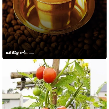
ఒక కప్పు కాఫీ.. .....