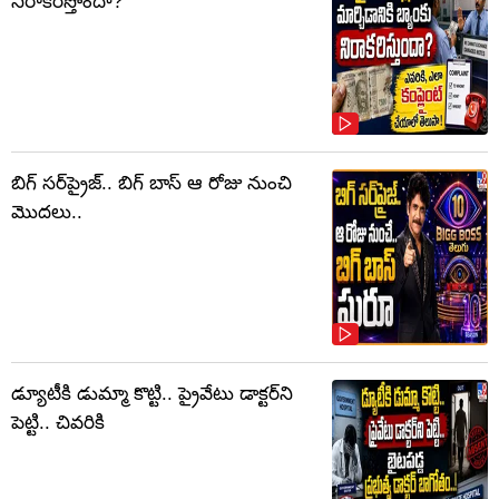
నిరాకరిస్తోందా?
బిగ్ సర్‌ప్రైజ్‌.. బిగ్ బాస్‌ ఆ రోజు నుంచి
మొదలు..
డ్యూటీకి డుమ్మా కొట్టి.. ప్రైవేటు డాక్టర్‌ని
పెట్టి.. చివరికి