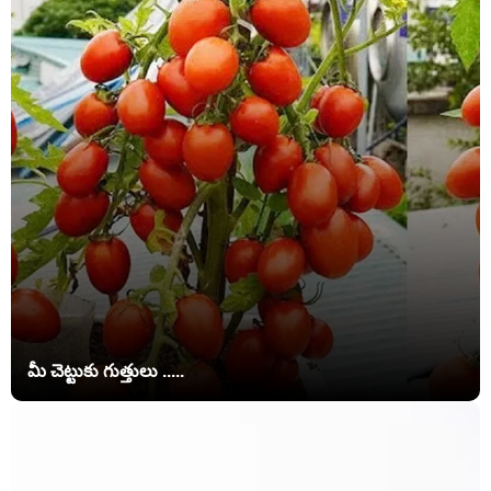
మీ చెట్టుకు గుత్తులు .....