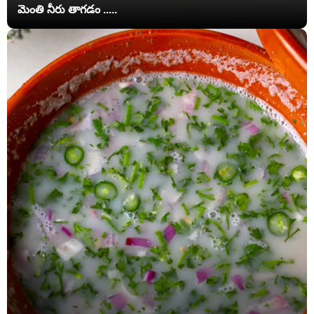
మెంతి నీరు తాగడం .....