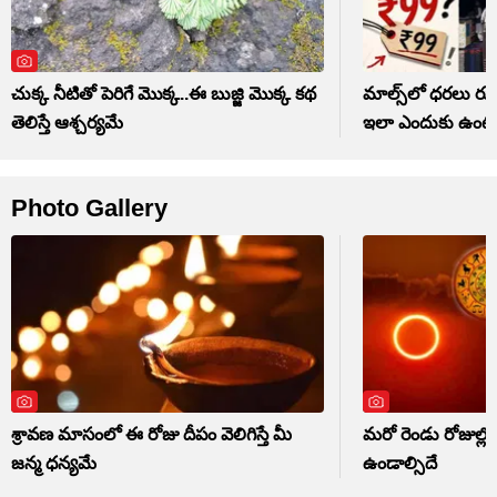
చుక్క నీటితో పెరిగే మొక్క..ఈ బుజ్జి మొక్క కథ
మాల్స్‌లో ధరలు ర
తెలిస్తే ఆశ్చర్యమే
ఇలా ఎందుకు ఉంట
Photo Gallery
శ్రావణ మాసంలో ఈ రోజు దీపం వెలిగిస్తే మీ
మరో రెండు రోజుల్లో 
జన్మ ధన్యమే
ఉండాల్సిదే