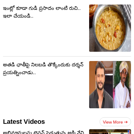
ఇంట్లో కూడా గుడి ప్రసాదం లాంటి రుచి..
ఇలా చేయండి..
అతడి ఛాతీపై నిలబడి తొక్కేందుకు దర్శన్
ప్రయత్నించాడు..
Latest Videos
View More
అభిమానులను టెన్షన్‌ పెడుతున్న అక్కినేని