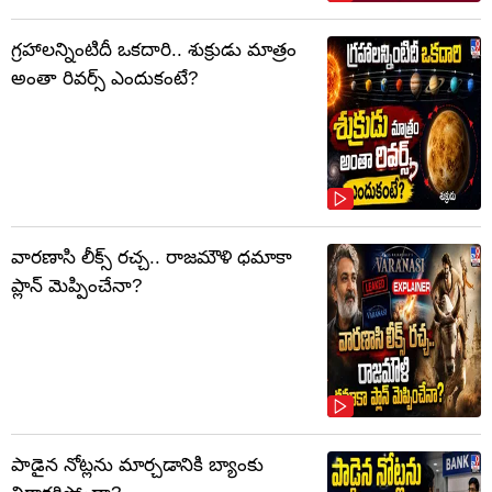
గ్రహాలన్నింటిదీ ఒకదారి.. శుక్రుడు మాత్రం
అంతా రివర్స్ ఎందుకంటే?
వారణాసి లీక్స్ రచ్చ.. రాజమౌళి ధమాకా
ప్లాన్ మెప్పించేనా?
పాడైన నోట్లను మార్చడానికి బ్యాంకు