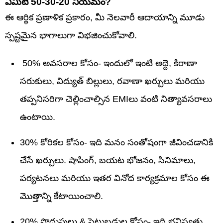
ఏమిటీ 50-30-20 నియమం?
ఈ ఆర్థిక ప్రణాళిక ప్రకారం, మీ నెలవారీ ఆదాయాన్ని మూడు
స్పష్టమైన భాగాలుగా విభజించుకోవాలి.
50% అవసరాల కోసం- ఇందులో ఇంటి అద్దె, కిరాణా
సరుకులు, విద్యుత్ బిల్లులు, రవాణా ఖర్చులు మరియు
తప్పనిసరిగా చెల్లించాల్సిన EMIలు వంటి నిత్యావసరాలు
ఉంటాయి.
30% కోరికల కోసం- ఇది మనం సంతోషంగా జీవించడానికి
చేసే ఖర్చులు. షాపింగ్, బయట భోజనం, సినిమాలు,
పర్యటనలు మరియు ఇతర వినోద కార్యక్రమాల కోసం ఈ
మొత్తాన్ని కేటాయించాలి.
20% పొదుపులు & పెట్టుబడుల కోసం- ఇది భవిష్యత్తు