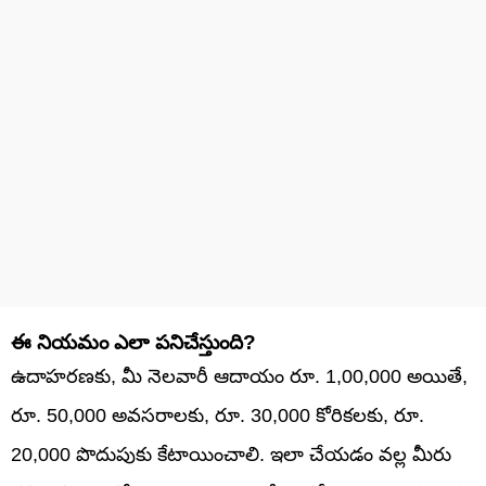
ఈ నియమం ఎలా పనిచేస్తుంది?
ఉదాహరణకు, మీ నెలవారీ ఆదాయం రూ. 1,00,000 అయితే,
రూ. 50,000 అవసరాలకు, రూ. 30,000 కోరికలకు, రూ.
20,000 పొదుపుకు కేటాయించాలి. ఇలా చేయడం వల్ల మీరు