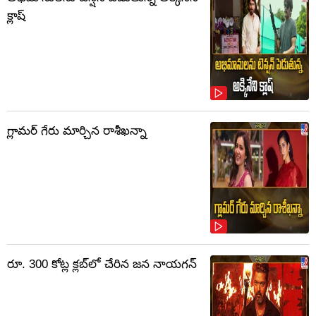
క్లాష్‌
గ్లామర్ గేరు మార్చిన రాశీఖన్నా
రూ. 300 కోట్ల క్లబ్‌లో చేరిన జన నాయగన్