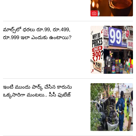
మాల్స్‌లో ధరలు రూ.99, రూ.499,
రూ.999 ఇలా ఎందుకు ఉంటాయి?
ఇంటి ముందు పార్క్‌ చేసిన కారును
ఒక్కసారిగా మంటలు.. సీసీ ఫుటేజ్