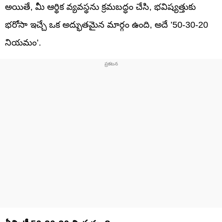
అయితే, మీ ఆర్థిక వ్యవస్థను క్రమబద్ధం చేసి, భవిష్యత్తుకు
భరోసా ఇచ్చే ఒక అద్భుతమైన మార్గం ఉంది, అదే ’50-30-20
నియమం’.