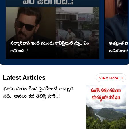
సల్మాన్‌ఖాన్‌ ఇంటి ముందు కానిస్టేబుల్‌ మృ.. ఏం
అత్యంత పొడవై
జరిగింది..!
అడుగులంటే
Latest Articles
View More
భూమి పొరల కింద ప్రవహించే అద్భుత
నది.. అసలు కథ తెలిస్తే షాకే..!