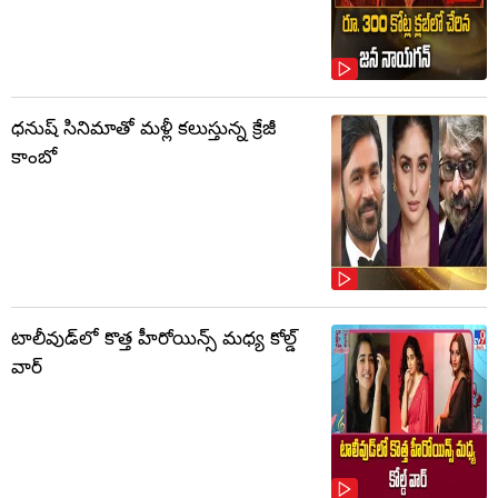
ధనుష్ సినిమాతో మళ్లీ కలుస్తున్న క్రేజీ
కాంబో
టాలీవుడ్‌లో కొత్త హీరోయిన్స్ మధ్య కోల్డ్
వార్