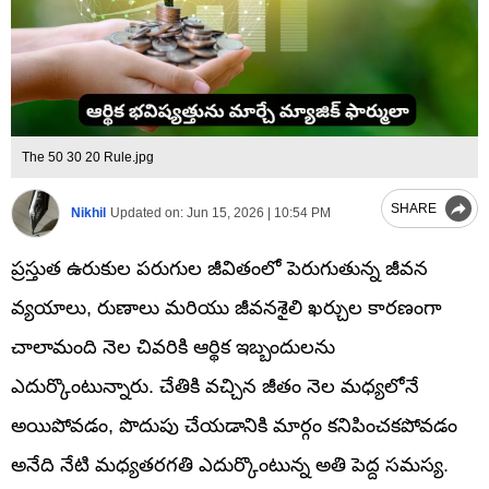
The 50 30 20 Rule.jpg
SHARE
Nikhil
Updated on:
Jun 15, 2026 | 10:54 PM
ప్రస్తుత ఉరుకుల పరుగుల జీవితంలో పెరుగుతున్న జీవన
వ్యయాలు, రుణాలు మరియు జీవనశైలి ఖర్చుల కారణంగా
చాలామంది నెల చివరికి ఆర్థిక ఇబ్బందులను
ఎదుర్కొంటున్నారు. చేతికి వచ్చిన జీతం నెల మధ్యలోనే
అయిపోవడం, పొదుపు చేయడానికి మార్గం కనిపించకపోవడం
అనేది నేటి మధ్యతరగతి ఎదుర్కొంటున్న అతి పెద్ద సమస్య.