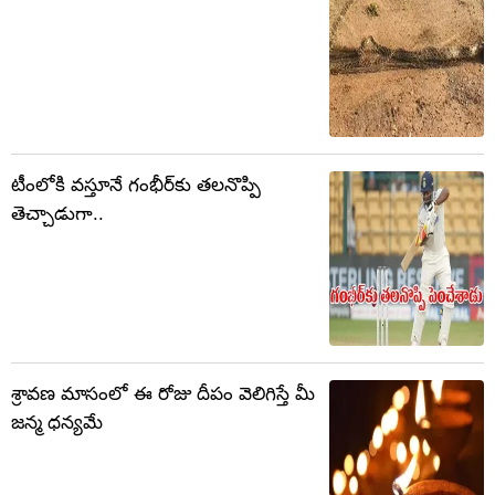
టీంలోకి వస్తూనే గంభీర్‌కు తలనొప్పి
తెచ్చాడుగా..
శ్రావణ మాసంలో ఈ రోజు దీపం వెలిగిస్తే మీ
జన్మ ధన్యమే