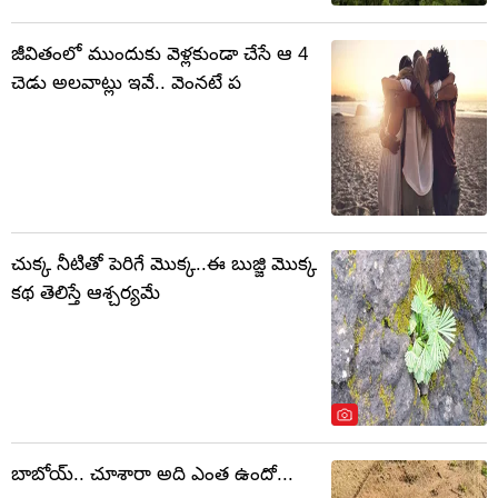
జీవితంలో ముందుకు వెళ్లకుండా చేసే ఆ 4
చెడు అలవాట్లు ఇవే.. వెంనటే ప
చుక్క నీటితో పెరిగే మొక్క..ఈ బుజ్జి మొక్క
కథ తెలిస్తే ఆశ్చర్యమే
బాబోయ్.. చూశారా అది ఎంత ఉందో...