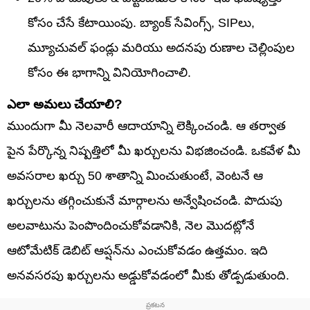
కోసం చేసే కేటాయింపు. బ్యాంక్ సేవింగ్స్, SIPలు,
మ్యూచువల్ ఫండ్లు మరియు అదనపు రుణాల చెల్లింపుల
కోసం ఈ భాగాన్ని వినియోగించాలి.
ఎలా అమలు చేయాలి?
ముందుగా మీ నెలవారీ ఆదాయాన్ని లెక్కించండి. ఆ తర్వాత
పైన పేర్కొన్న నిష్పత్తిలో మీ ఖర్చులను విభజించండి. ఒకవేళ మీ
అవసరాల ఖర్చు 50 శాతాన్ని మించుతుంటే, వెంటనే ఆ
ఖర్చులను తగ్గించుకునే మార్గాలను అన్వేషించండి. పొదుపు
అలవాటును పెంపొందించుకోవడానికి, నెల మొదట్లోనే
ఆటోమేటిక్ డెబిట్ ఆప్షన్‌ను ఎంచుకోవడం ఉత్తమం. ఇది
అనవసరపు ఖర్చులను అడ్డుకోవడంలో మీకు తోడ్పడుతుంది.