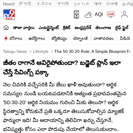
News9
हिन्दी 
ಕನ್ನಡ
मराठी
ગુજરાતી
বাংলা
ਪੰਜਾਬੀ
தமிழ
AQI
తాజా వార్తలు
ఎంటర్టైన్మెంట్
క్రికెట్
ఆంధ్రప్రదేశ్
తెలంగాణ
లైఫ్ స్టైల్
బోనాలు
ఉద్యోగాలు
జ్యోతిష్యం
టెక్నాలజీ
వాతావరణం
వీడియో
Telugu News
Lifestyle
The 50 30 20 Rule: A Simple Blueprint For
జీతం రాగానే ఆవిరైపోతుందా? బడ్జెట్ ప్లాన్ ఇలా
చేస్తే సేవింగ్స్‌ పక్కా
నెల చివరికి వచ్చేసరికి మీ జేబు ఖాళీ అవుతుందా? ఆర్థిక
సమస్యల నుండి బయటపడటానికి అత్యంత ప్రభావవంతమైన
'50-30-20' ఆర్థిక నియమం గురించి మీకు తెలుసా? ఆర్థిక
స్థిరత్వాన్ని కోరుకునే ప్రతి ఒక్కరూ తెలుసుకోవాల్సిన మ్యాజిక్
ఫార్ములా ఇది! మీ ఆదాయాన్ని తెలివిగా ఖర్చు చేస్తూనే,
భవిష్యత్తు కోసం ఎలా పొదుపు చేయాలో తెలుసుకుందాం..