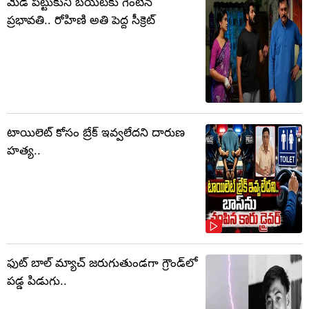
మెడ పట్టుకుని బయటకు గెంటిన
ప్రభావతి.. రోహిణి అతి పెద్ద సీక్రెట్
టాయిలెట్‌ కోసం బ్రేక్‌ ఇవ్వలేదని దారుణ
హత్య..
ఫుట్ బాల్ మ్యాచ్ జరుగుతుండగా గ్రౌండ్‌లో
పడ్డ పిడుగు..