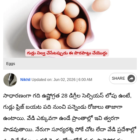
Eggs
SHARE
Nikhil
Updated on:
Jun 02, 2026 | 6:00 AM
సాధారణంగా గది ఉష్ణోగ్రత 28 డిగ్రీల సెల్సియస్ లోపు ఉంటే,
గుడ్లు ఫ్రిజ్ బయట పది నుంచి పన్నెండు రోజులు తాజాగా
ఉంటాయి. వేడి ఎక్కువగా ఉండే ప్రాంతాల్లో ఇవి త్వరగా
పాడవుతాయి. నేరుగా సూర్యరశ్మి సోకే చోట లేదా వేడి ప్రదేశాల్లో