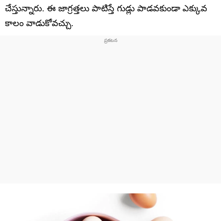
చేస్తున్నారు. ఈ జాగ్రత్తలు పాటిస్తే గుడ్లు పాడవకుండా ఎక్కువ
కాలం వాడుకోవచ్చు.