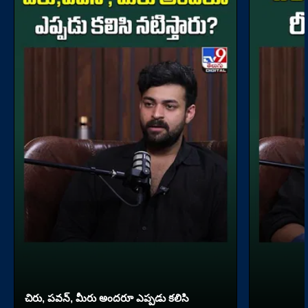
చిరు, పవన్, మీరు అందరూ ఎప్పడు కలిసి