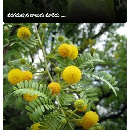
పరగడుపున నాలుగు మారేడు .....