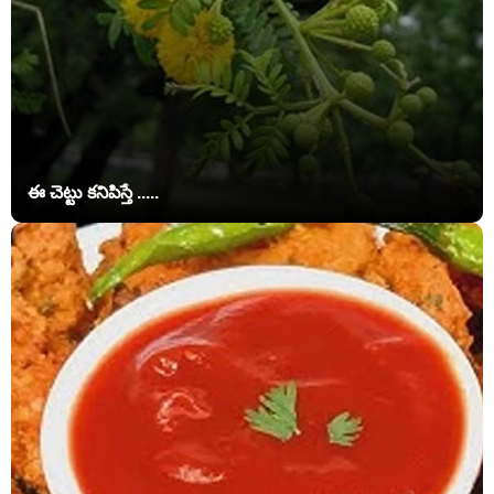
ఈ చెట్టు కనిపిస్తే .....