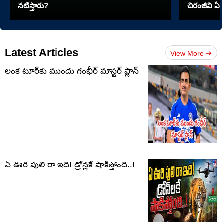
నటిస్తారు?
చిరంజీవి ఏ 
Latest Articles
View More
లంక టూర్‌కు ముందు గంభీర్ మాస్టర్ ప్లాన్
ఏ ఊరి పులి రా ఇది! డ్రోన్లకే షాకిస్తోంది..!