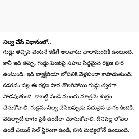
నిల్వ చేసే విధానంలో..
గుడ్లు తెచ్చిన వెంటనే కడిగే అలవాటు చాలామందికి ఉంటుంది,
కానీ ఇది తప్పు. గుడ్డు పెంకుపై సహజ సిద్ధమైన రక్షణ పొర
ఉంటుంది. ఇది బ్యాక్టీరియా లోపలికి వెళ్లకుండా కాపాడుతుంది.
కడగడం వల్ల ఈ రక్షణ పొర తొలగిపోయి గుడ్డు త్వరగా
పాడవుతుంది. కాబట్టి వండే ముందు మాత్రమే శుభ్రం
చేసుకోవాలి. గుడ్లను నిల్వ చేసేటప్పుడు పదునైన భాగం కిందికి,
వెడల్పాటి భాగం పైకి ఉండేలా చూసుకోవాలి. దీనివల్ల లోపల
ఉండే ఎయిర్ సెల్ స్థిరంగా ఉండి, సొన మధ్యలోనే ఉంటుంది.