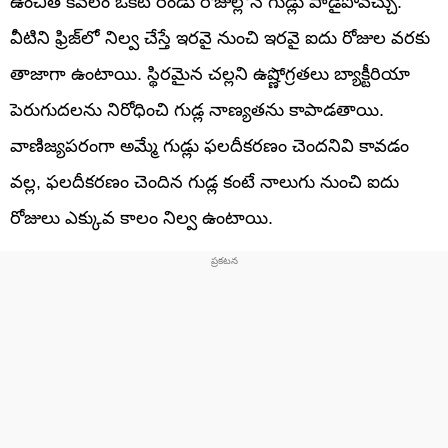
ఉంచితే కేవలం ఒకటి రెండు రోజుల్లోనే గుడ్లు పాడైపోవచ్చు.
వీటిని ఫ్రిజ్‌లో నిల్వ చేస్తే ఇరవై నుంచి ఇరవై ఐదు రోజుల వరకు
తాజాగా ఉంటాయి. స్థిరమైన చల్లని ఉష్ణోగ్రతలు బ్యాక్టీరియా
పెరుగుదలను నిరోధించి గుడ్ల నాణ్యతను కాపాడతాయి.
వాణిజ్యపరంగా అమ్మే గుడ్లు ఫలదీకరణం చెందనివి కావడం
వల్ల, ఫలదీకరణం చెందిన గుడ్ల కంటే నాలుగు నుంచి ఐదు
రోజులు ఎక్కువ కాలం నిల్వ ఉంటాయి.