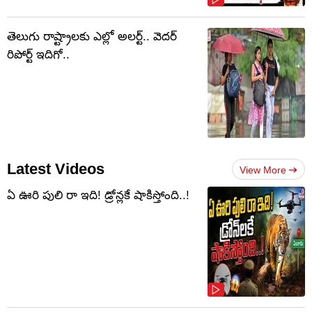
తెలుగు రాష్ట్రాలకు ఎల్లో అలర్ట్.. వెదర్
రిపోర్ట్ ఇదిగో..
Latest Videos
View More
ఏ ఊరి పులి రా ఇది! డ్రోన్లకే షాకిస్తోంది..!