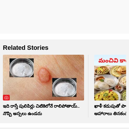
Related Stories
ఇది రాస్తే పులిపిర్లు చిటికెలోనే రాలిపోతాయ్..
ఖాళీ కడుపుతో పొ
నొప్పి అస్సలు ఉండదు
ఆహారాలు తినకండి.