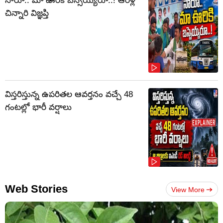
సారూ.. మా ఊరికి బస్సెయ్యరూ..! ఆరేళ్ల
చిన్నారి విజ్ఞప్తి
విస్తరిస్తున్న ఉపరితల ఆవర్తనం వచ్చే 48
గంటల్లో భారీ వర్షాలు
Web Stories
View More