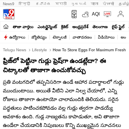
News9
हिन्दी 
ಕನ್ನಡ
मराठी
ગુજરાતી
বাংলা
ਪੰਜਾਬੀ
தமிழ
AQI
తాజా వార్తలు
ఎంటర్టైన్మెంట్
క్రికెట్
ఆంధ్రప్రదేశ్
తెలంగాణ
లైఫ్ స్టైల్
ఉద్యోగాలు
జ్యోతిష్యం
టెక్నాలజీ
వాతావరణం
వీడియోలు
అంతర
Telugu News
Lifestyle
How To Store Eggs For Maximum Freshn
ఫ్రిజ్‌లో పెట్టినా గుడ్లు ఫ్రెష్​గా ఉండట్లేదా? ఈ
చిట్కాలతో తాజాగా ఉంచుకోవచ్చు
ప్రతి వంటగదిలో తప్పనిసరిగా ఉండే ఆహార పదార్థాలలో గుడ్లు
ముందుంటాయి. అయితే వీటిని ఎలా నిల్వ చేయాలో, ఎన్ని
రోజులు తాజాగా ఉంటాయో చాలామందికి తెలియదు. సరైన
పద్ధతులు పాటించకపోవడం వల్ల గుడ్లు త్వరగా పాడయ్యే
అవకాశం ఉంది. గుడ్ల నాణ్యతను కాపాడుతూ, అవి తాజాగా
ఉండేలా చేయడానికి నిపుణులు కొన్ని ముఖ్యమైన సూచనలు