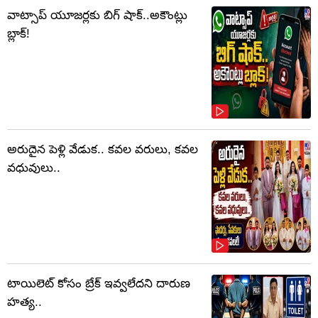
వాట్సాప్‌ యూజర్లకు బిగ్ షాక్..అకౌంట్లు
బ్లాక్!
అరుదైన పెళ్లి వేడుక.. కవల వరులు, కవల
వధువులు..
టాయిలెట్‌ కోసం బ్రేక్‌ ఇవ్వలేదని దారుణ
హత్య..