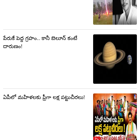
పేరుకే పెద్ద గ్రహం.. కానీ బెలూన్ కంటే
దారుణం!
ఏపీలో మహిళలకు ఫ్రీగా లక్ష పట్టుచీరలు!