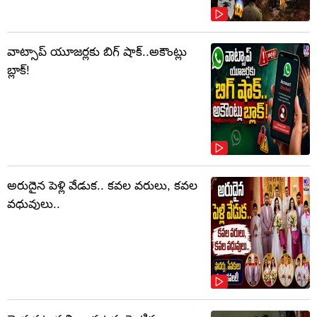
వాట్సాప్‌ యూజర్లకు బిగ్ షాక్..అకౌంట్లు
బ్లాక్!
అరుదైన పెళ్లి వేడుక.. కవల వరులు, కవల
వధువులు..