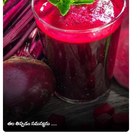
తల తిప్పడం సమస్యను .....