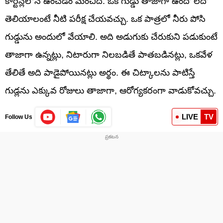
కార్టన్లలోనే ఉంచడం మంచిది. ఒక గుడ్డు తాజాగా ఉందో లేదో
తెలియాలంటే నీటి పరీక్ష చేయవచ్చు. ఒక పాత్రలో నీరు పోసి
గుడ్డును అందులో వేయాలి. అది అడుగుకు చేరుకుని పడుకుంటే
తాజాగా ఉన్నట్లు, నిటారుగా నిలబడితే పాతబడినట్లు, ఒకవేళ
తేలితే అది పాడైపోయినట్లు అర్థం. ఈ చిట్కాలను పాటిస్తే
గుడ్లను ఎక్కువ రోజులు తాజాగా, ఆరోగ్యకరంగా వాడుకోవచ్చు.
LIVE
TV
Follow Us