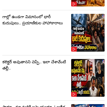
గాల్లో ఉండగా విమానంలో భారీ
కుదుపులు.. ప్రయాణికుల హాహాకారాలు
కలెక్టర్‌ అవుతానని చెప్పి.. ఇలా చేశావేంటి
తల్లీ..