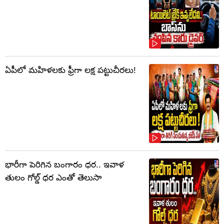
ఏపీలో మహిళలకు ఫ్రీగా లక్ష పట్టుచీరలు!
భారీగా పెరిగిన బంగారం ధర.. ఇవాళ
తులం గోల్డ్‌ ధర ఎంతో తెలుసా