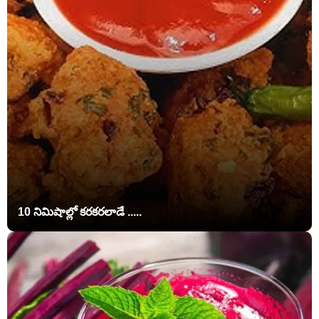
10 నిమిషాల్లో కరకరలాడే .....