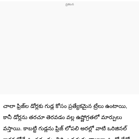
చాలా ఫ్రిజ్‌ల డోర్లకు గుడ్ల కోసం ప్రత్యేకమైన ట్రేలు ఉంటాయి,
కానీ డోర్లను తరచూ తెరవడం వల్ల ఉష్ణోగ్రతలో మార్పులు
వస్తాయి. కాబట్టి గుడ్లను ఫ్రిజ్ లోపలి అరల్లో వాటి ఒరిజినల్