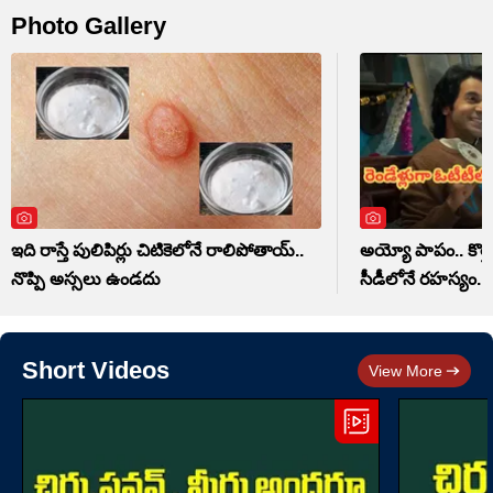
Photo Gallery
ఇది రాస్తే పులిపిర్లు చిటికెలోనే రాలిపోతాయ్..
అయ్యో పాపం.. కొత్
నొప్పి అస్సలు ఉండదు
సీడీలోనే రహస్యం..
Short Videos
View More