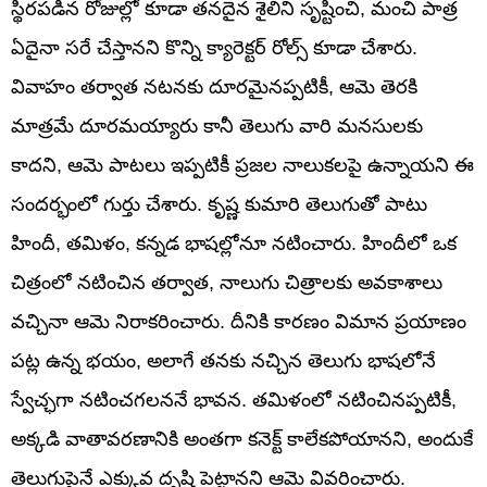
స్థిరపడిన రోజుల్లో కూడా తనదైన శైలిని సృష్టించి, మంచి పాత్ర
ఏదైనా సరే చేస్తానని కొన్ని క్యారెక్టర్ రోల్స్ కూడా చేశారు.
వివాహం తర్వాత నటనకు దూరమైనప్పటికీ, ఆమె తెరకి
మాత్రమే దూరమయ్యారు కానీ తెలుగు వారి మనసులకు
కాదని, ఆమె పాటలు ఇప్పటికీ ప్రజల నాలుకలపై ఉన్నాయని ఈ
సందర్భంలో గుర్తు చేశారు. కృష్ణ కుమారి తెలుగుతో పాటు
హిందీ, తమిళం, కన్నడ భాషల్లోనూ నటించారు. హిందీలో ఒక
చిత్రంలో నటించిన తర్వాత, నాలుగు చిత్రాలకు అవకాశాలు
వచ్చినా ఆమె నిరాకరించారు. దీనికి కారణం విమాన ప్రయాణం
పట్ల ఉన్న భయం, అలాగే తనకు నచ్చిన తెలుగు భాషలోనే
స్వేచ్ఛగా నటించగలననే భావన. తమిళంలో నటించినప్పటికీ,
అక్కడి వాతావరణానికి అంతగా కనెక్ట్ కాలేకపోయానని, అందుకే
తెలుగుపైనే ఎక్కువ దృష్టి పెట్టానని ఆమె వివరించారు.