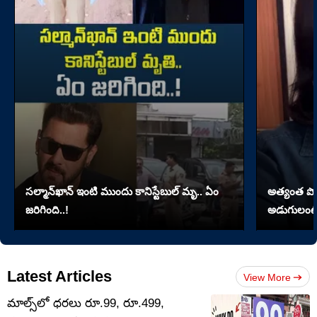
సల్మాన్‌ఖాన్‌ ఇంటి ముందు కానిస్టేబుల్‌ మృ.. ఏం
అత్యంత పొడవై
జరిగింది..!
అడుగులంటే
Latest Articles
View More
మాల్స్‌లో ధరలు రూ.99, రూ.499,