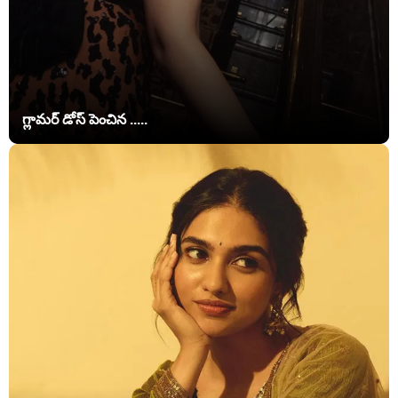
గ్లామర్ డోస్ పెంచిన .....