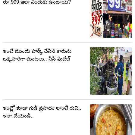
రూ.999 ఇలా ఎందుకు ఉంటాయి?
ఇంటి ముందు పార్క్‌ చేసిన కారును
ఒక్కసారిగా మంటలు.. సీసీ ఫుటేజ్
ఇంట్లో కూడా గుడి ప్రసాదం లాంటి రుచి..
ఇలా చేయండి..