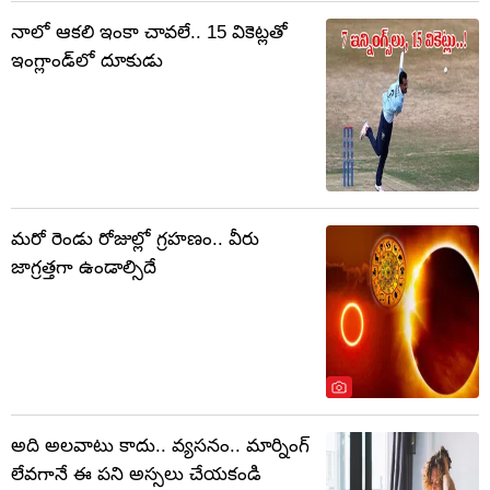
నాలో ఆకలి ఇంకా చావలే.. 15 వికెట్లతో
ఇంగ్లాండ్‌లో దూకుడు
మరో రెండు రోజుల్లో గ్రహణం.. వీరు
జాగ్రత్తగా ఉండాల్సిదే
అది అలవాటు కాదు.. వ్యసనం.. మార్నింగ్
లేవగానే ఈ పని అస్సలు చేయకండి