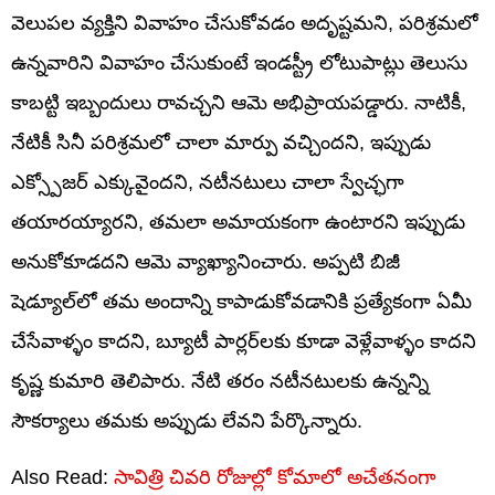
వెలుపల వ్యక్తిని వివాహం చేసుకోవడం అదృష్టమని, పరిశ్రమలో
ఉన్నవారిని వివాహం చేసుకుంటే ఇండస్ట్రీ లోటుపాట్లు తెలుసు
కాబట్టి ఇబ్బందులు రావచ్చని ఆమె అభిప్రాయపడ్డారు. నాటికీ,
నేటికీ సినీ పరిశ్రమలో చాలా మార్పు వచ్చిందని, ఇప్పుడు
ఎక్స్పోజర్ ఎక్కువైందని, నటీనటులు చాలా స్వేచ్ఛగా
తయారయ్యారని, తమలా అమాయకంగా ఉంటారని ఇప్పుడు
అనుకోకూడదని ఆమె వ్యాఖ్యానించారు. అప్పటి బిజీ
షెడ్యూల్‌లో తమ అందాన్ని కాపాడుకోవడానికి ప్రత్యేకంగా ఏమీ
చేసేవాళ్ళం కాదని, బ్యూటీ పార్లర్‌లకు కూడా వెళ్లేవాళ్ళం కాదని
కృష్ణ కుమారి తెలిపారు. నేటి తరం నటీనటులకు ఉన్నన్ని
సౌకర్యాలు తమకు అప్పుడు లేవని పేర్కొన్నారు.
Also Read:
సావిత్రి చివరి రోజుల్లో కోమాలో అచేతనంగా