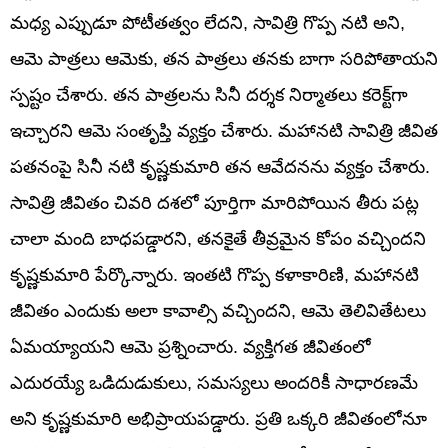
మధ్య ఎప్పుడూ పోటీతత్వం లేదని, సావిత్రి గొప్ప నటి అని,
ఆమె పాత్రలు ఆమెకు, తన పాత్రలు తనకు బాగా సరిపోతాయని
స్పష్టం చేశారు. తన పాత్రలను సినీ దర్శక నిర్మాతలు కరెక్ట్‌గా
ఇచ్చారని ఆమె సంతృప్తి వ్యక్తం చేశారు. మహానటి సావిత్రి జీవిత
పతనంపై సినీ నటి కృష్ణకుమారి తన ఆవేదనను వ్యక్తం చేశారు.
సావిత్రి జీవితం చివరి దశలో పూర్తిగా మారిపోయిన తీరు పట్ల
చాలా మంది బాధపడ్డారని, తనకైతే తీవ్రమైన కోపం వచ్చిందని
కృష్ణకుమారి పేర్కొన్నారు. ఇంతటి గొప్ప కళాకారిణి, మహానటి
జీవితం ఎందుకు అలా కావాల్సి వచ్చిందని, ఆమె తెలివితేటలు
ఏమయ్యాయని ఆమె ప్రశ్నించారు. వ్యక్తిగత జీవితంలో
ఎదురయ్యే ఒడిదుడుకులు, సమస్యలు అందరికీ సాధారణమే
అని కృష్ణకుమారి అభిప్రాయపడ్డారు. ప్రతి ఒక్కరి జీవితంలోనూ