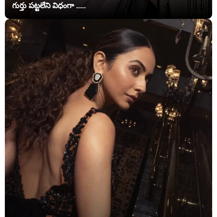
గుర్తు పట్టలేని విధంగా .....