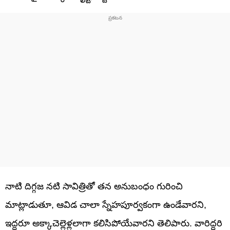
నాటి దిగ్గజ నటి సావిత్రితో తన అనుబంధం గురించి
మాట్లాడుతూ, ఆవిడ చాలా స్నేహపూర్వకంగా ఉండేవారని,
ఇద్దరూ అక్కాచెల్లెళ్లలాగా కలిసిపోయేవారని తెలిపారు. వారిద్దరి