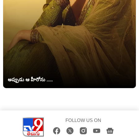
అప్పుడు ఆ హీరోను .....
FOLLOW US ON