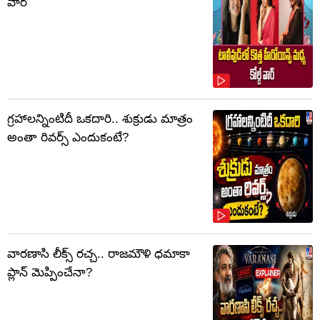
వార్
గ్రహాలన్నింటిదీ ఒకదారి.. శుక్రుడు మాత్రం
అంతా రివర్స్ ఎందుకంటే?
వారణాసి లీక్స్ రచ్చ.. రాజమౌళి ధమాకా
ప్లాన్ మెప్పించేనా?