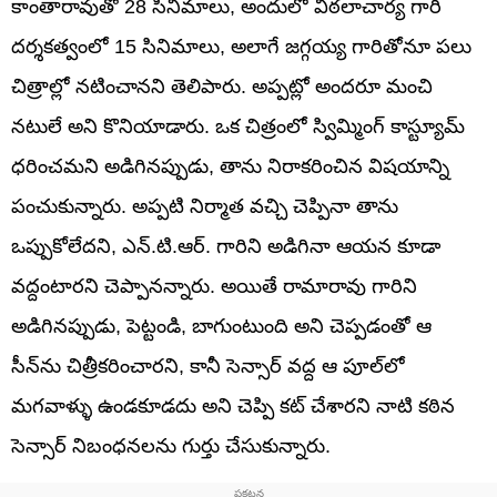
కాంతారావుతో 28 సినిమాలు, అందులో విఠలాచార్య గారి
దర్శకత్వంలో 15 సినిమాలు, అలాగే జగ్గయ్య గారితోనూ పలు
చిత్రాల్లో నటించానని తెలిపారు. అప్పట్లో అందరూ మంచి
నటులే అని కొనియాడారు. ఒక చిత్రంలో స్విమ్మింగ్ కాస్ట్యూమ్
ధరించమని అడిగినప్పుడు, తాను నిరాకరించిన విషయాన్ని
పంచుకున్నారు. అప్పటి నిర్మాత వచ్చి చెప్పినా తాను
ఒప్పుకోలేదని, ఎన్.టి.ఆర్. గారిని అడిగినా ఆయన కూడా
వద్దంటారని చెప్పానన్నారు. అయితే రామారావు గారిని
అడిగినప్పుడు, పెట్టండి, బాగుంటుంది అని చెప్పడంతో ఆ
సీన్‌ను చిత్రీకరించారని, కానీ సెన్సార్ వద్ద ఆ పూల్‌లో
మగవాళ్ళు ఉండకూడదు అని చెప్పి కట్ చేశారని నాటి కఠిన
సెన్సార్ నిబంధనలను గుర్తు చేసుకున్నారు.