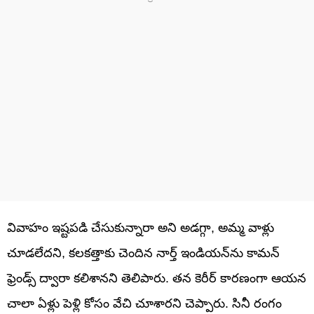
వివాహం ఇష్టపడి చేసుకున్నారా అని అడగ్గా, అమ్మ వాళ్లు
చూడలేదని, కలకత్తాకు చెందిన నార్త్ ఇండియన్‌ను కామన్
ఫ్రెండ్స్ ద్వారా కలిశానని తెలిపారు. తన కెరీర్ కారణంగా ఆయన
చాలా ఏళ్లు పెళ్లి కోసం వేచి చూశారని చెప్పారు. సినీ రంగం