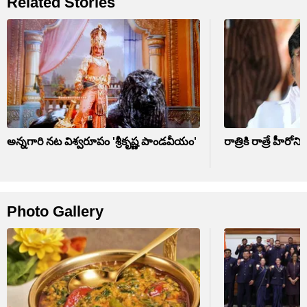
Related Stories
అన్నగారి నట విశ్వరూపం 'శ్రీకృష్ణ పాండవీయం'
రాత్రికి రాత్రే హీరోన
Photo Gallery