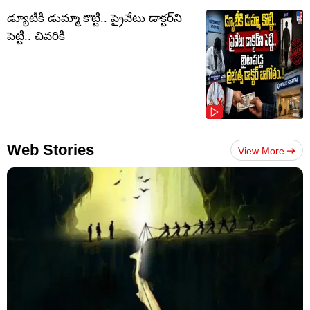
డ్యూటీకి డుమ్మా కొట్టి.. ప్రైవేటు డాక్టర్‌ని
పెట్టి.. చివరికి
Web Stories
View More