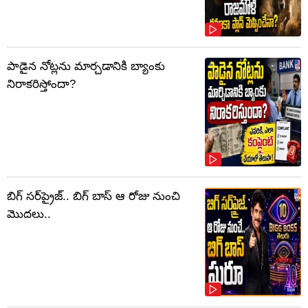
పాడైన నోట్లను మార్చడానికి బ్యాంకు
నిరాకరిస్తోందా?
బిగ్ సర్‌ప్రైజ్‌.. బిగ్ బాస్‌ ఆ రోజు నుంచి
మొదలు..