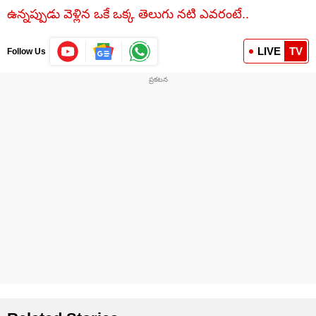
ఉన్నప్పుడు వెళ్లిన ఒకే ఒక్క తెలుగు నటి ఎవరంటే..
LIVE
TV
Follow Us