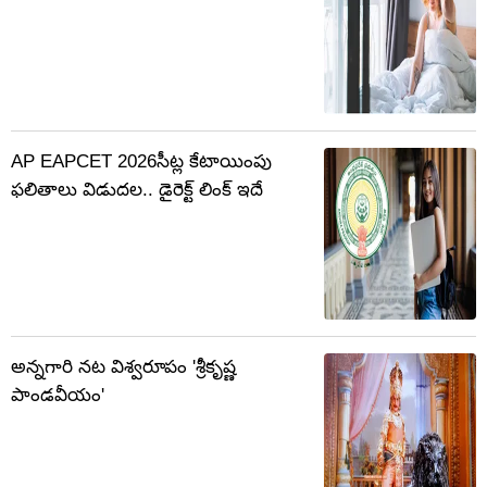
AP EAPCET 2026సీట్ల కేటాయింపు
ఫలితాలు విడుదల.. డైరెక్ట్ లింక్ ఇదే
అన్నగారి నట విశ్వరూపం 'శ్రీకృష్ణ
పాండవీయం'