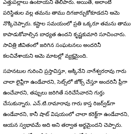
ఎత్తుపల్లాలు ఉంటాయని తెలిపారు. అయితే, అలాంటి
పరిస్థితుల వల్ల తమను తాము దిగజార్చుకోకూడదని ఆమె
నొక్కిచెప్పారు. కష్టాల సమయంలో ప్రతి ఒక్కరూ తమను తాము
కాపాడుకోవాల్సిన బాధ్యత ఉందని కృష్ణకుమారి సూచించారు.
సావిత్రి జీవితంలో జరిగిన సంఘటనలు అందరినీ
కలచివేశాయని ఆమె మాటల్లో వ్యక్తమైంది.
సహనటుల గురించి ప్రస్తావిస్తూ, అక్కినేని నాగేశ్వరరావు గారు
చాలా లైవ్లీగా ఉండేవారని, సెట్స్‌లో జోక్స్ చేస్తూ అందరినీ ఫ్రీగా
ఉంచేవారని, తప్పులు జరిగితే సరిచేసేవారని గుర్తు
చేసుకున్నారు. ఎన్.టి.రామారావు గారు కాస్త రిజర్వ్‌డ్‌గా
ఉండేవారని, కానీ షాట్ విషయంలో చాలా కరెక్ట్‌గా ఉండేవారని,
ఆయన స్వభావమే అది అని తర్వాత అర్థమైందని చెప్పారు.