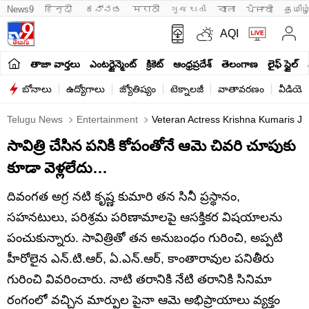
News9
हिन्दी 
ಕನ್ನಡ
मराठी
ગુજરાતી
বাংলা
ਪੰਜਾਬੀ
தமிழ
AQI
తాజా వార్తలు
ఎంటర్టైన్మెంట్
క్రికెట్
ఆంధ్రప్రదేశ్
తెలంగాణ
లైఫ్ స్టైల్
బోనాలు
ఉద్యోగాలు
జ్యోతిష్యం
టెక్నాలజీ
వాతావరణం
వీడియో
Telugu News
Entertainment
Veteran Actress Krishna Kumaris Jour
సావిత్రి చేసిన పనికి కోపంతోనే ఆమె చివరి చూపుకు
కూడా వెళ్లలేదు…
దివంగత అగ్ర నటి కృష్ణ కుమారి తన సినీ ప్రస్థానం,
సహనటులు, పరిశ్రమ పరిణామాలపై ఆసక్తికర విషయాలను
పంచుకున్నారు. సావిత్రితో తన అనుబంధం గురించి, అప్పటి
హీరోలైన ఎన్.టి.ఆర్, ఏ.ఎన్.ఆర్, కాంతారావుల పనితీరు
గురించి వివరించారు. నాటి తరానికి నేటి తరానికి సినిమా
రంగంలో వచ్చిన మార్పుల పైనా ఆమె అభిప్రాయాలు వ్యక్తం