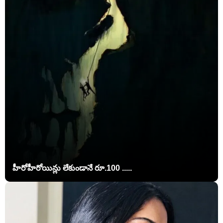
హీరోహీరోయిన్లు లేకుండానే రూ.100 .....