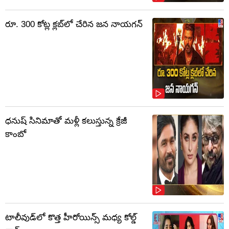
రూ. 300 కోట్ల క్లబ్‌లో చేరిన జన నాయగన్
ధనుష్ సినిమాతో మళ్లీ కలుస్తున్న క్రేజీ
కాంబో
టాలీవుడ్‌లో కొత్త హీరోయిన్స్ మధ్య కోల్డ్