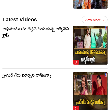
Latest Videos
View More
అభిమానులను టెన్షన్‌ పెడుతున్న అక్కినేని
క్లాష్‌
గ్లామర్ గేరు మార్చిన రాశీఖన్నా