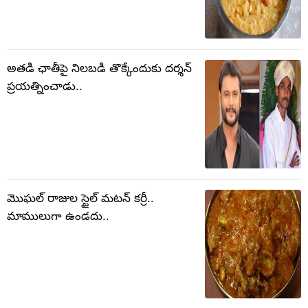
అతడి ఛాతీపై నిలబడి తొక్కేందుకు దర్శన్
ప్రయత్నించాడు..
మొఘల్ రాజుల స్టైల్ మటన్ కర్రీ..
మాములుగా ఉండదు..