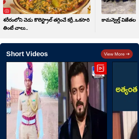
శరీరంలోని చెడు కొలెస్ట్రాల్ తగ్గించే కర్రీ..ఒకసారి
కామన్వెల్త్ విజేతలత
తింటే చాలు..
Short Videos
View More