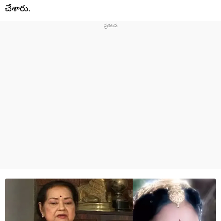
చేశారు.