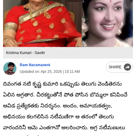
Krishna Kumari - Savitri
Ram Naramaneni
SHARE
Updated on:
Apr 25, 2026 | 10:11 AM
దివంగత నటి కృష్ణ కుమారి ఒకప్పుడు తెలుగు వెండితెరను
ఏలిన అగ్రతార. చీరకట్టుతోనే పోత పోసిన బొమ్మలా కనిపించే
ఆవిడ ప్రత్యేకతకు నిదర్శనం. అందం, అమాయకత్వం,
అభినయం కలగలిసిన నటీమణిగా ఆ తరంలో తెలుగు
వారందరినీ ఆమె ఎంతగానో అలరించారు. అగ్ర నటీమణులు