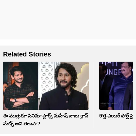
Related Stories
ఈ ముగ్గురూ సినిమా స్టార్స్ మహేష్ బాబు క్లాస్‌
కొత్త ఎయిర్ పోర్ట్ పై
మేట్స్ అని తెలుసా?