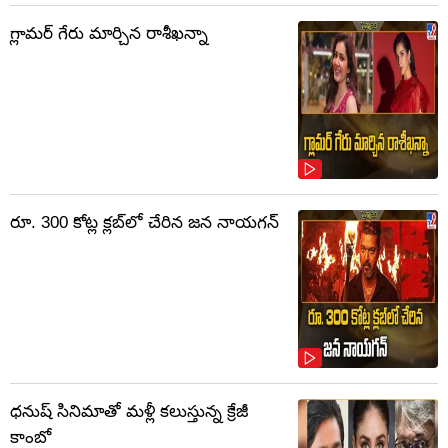
గ్లామర్ గేరు మార్చిన రాశీఖన్నా
రూ. 300 కోట్ల క్లబ్‌లో చేరిన జన నాయగన్
ధనుష్ సినిమాతో మళ్లీ కలుస్తున్న క్రేజీ
కాంబో