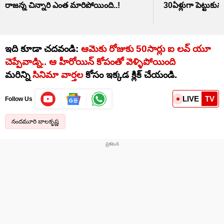
రాజన్న చిన్నారి ఎంత మారిపోయింది..!
30ఏళ్లుగా పెట్టుకున్న 
ఇది కూడా చదవండి:
ఆమెకు రోజుకు 50సార్లు ఐ లవ్ యూ
చెప్పేవాడ్ని.. ఆ హీరోయిన్ కోపంతో వెళ్ళిపోయింది
మరిన్ని
సినిమా వార్తల
కోసం ఇక్కడ క్లిక్ చేయండి.
LIVE
TV
Follow Us
నందమూరి బాలకృష్ణ