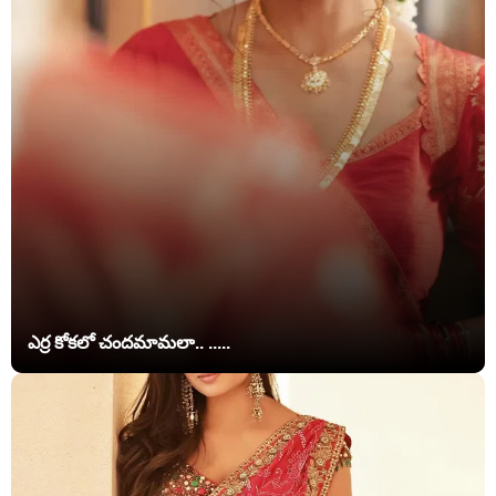
ఎర్ర కోకలో చందమామలా.. .....