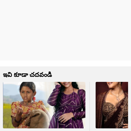
ఇవి కూడా చదవండి