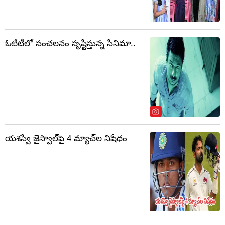
ఓటీటీలో సంచలనం సృష్టిస్తున్న సినిమా..
యశస్వి జైస్వాల్‌పై 4 మ్యాచ్‌ల నిషేధం