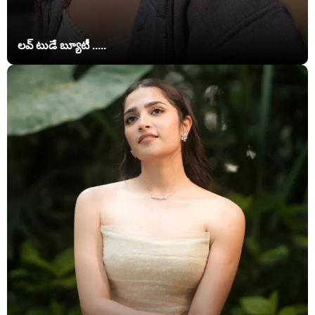
లవ్ టుడే బ్యూటీ .....