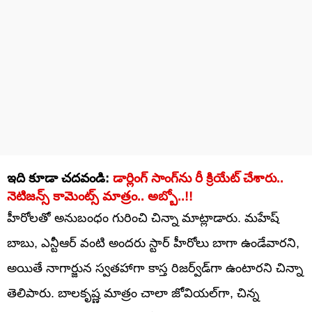
ఇది కూడా చదవండి:
డార్లింగ్ సాంగ్‌ను రీ క్రియేట్ చేశారు..
నెటిజన్స్ కామెంట్స్ మాత్రం.. అబ్బో..!!
హీరోలతో అనుబంధం గురించి చిన్నా మాట్లాడారు. మహేష్
బాబు, ఎన్టీఆర్ వంటి అందరు స్టార్ హీరోలు బాగా ఉండేవారని,
అయితే నాగార్జున స్వతహాగా కాస్త రిజర్వ్‌డ్‌గా ఉంటారని చిన్నా
తెలిపారు. బాలకృష్ణ మాత్రం చాలా జోవియల్‌గా, చిన్న