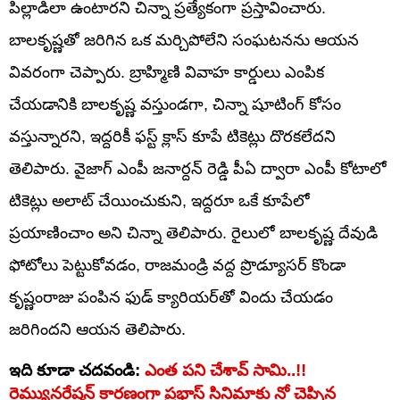
పిల్లాడిలా ఉంటారని చిన్నా ప్రత్యేకంగా ప్రస్తావించారు.
బాలకృష్ణతో జరిగిన ఒక మర్చిపోలేని సంఘటనను ఆయన
వివరంగా చెప్పారు. బ్రాహ్మిణి వివాహ కార్డులు ఎంపిక
చేయడానికి బాలకృష్ణ వస్తుండగా, చిన్నా షూటింగ్ కోసం
వస్తున్నారని, ఇద్దరికీ ఫస్ట్ క్లాస్ కూపే టికెట్లు దొరకలేదని
తెలిపారు. వైజాగ్ ఎంపీ జనార్దన్ రెడ్డి పీఏ ద్వారా ఎంపీ కోటాలో
టికెట్లు అలాట్ చేయించుకుని, ఇద్దరూ ఒకే కూపేలో
ప్రయాణించాం అని చిన్నా తెలిపారు. రైలులో బాలకృష్ణ దేవుడి
ఫోటోలు పెట్టుకోవడం, రాజమండ్రి వద్ద ప్రొడ్యూసర్ కొండా
కృష్ణంరాజు పంపిన ఫుడ్ క్యారియర్‌తో విందు చేయడం
జరిగిందని ఆయన తెలిపారు.
ఇది కూడా చదవండి:
ఎంత పని చేశావ్ సామి..!!
రెమ్యునరేషన్ కారణంగా ప్రభాస్ సినిమాకు నో చెప్పిన