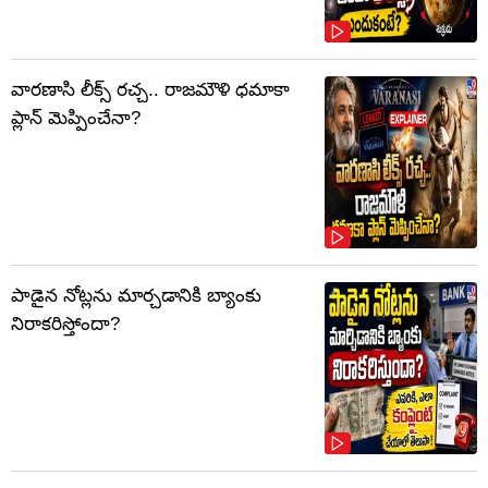
వారణాసి లీక్స్ రచ్చ.. రాజమౌళి ధమాకా
ప్లాన్ మెప్పించేనా?
పాడైన నోట్లను మార్చడానికి బ్యాంకు
నిరాకరిస్తోందా?