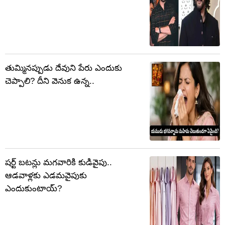
తుమ్మినప్పుడు దేవుని పేరు ఎందుకు
చెప్పాలి? దీని వెనుక ఉన్న..
షర్ట్ బటన్లు మగవారికి కుడివైపు..
ఆడవాళ్లకు ఎడమవైపుకు
ఎందుకుంటాయ్?