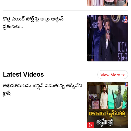
కొత్త ఎయిర్ పోర్ట్ పై అల్లు అర్జున్
ప్రశంసలు..
Latest Videos
View More
అభిమానులను టెన్షన్‌ పెడుతున్న అక్కినేని
క్లాష్‌