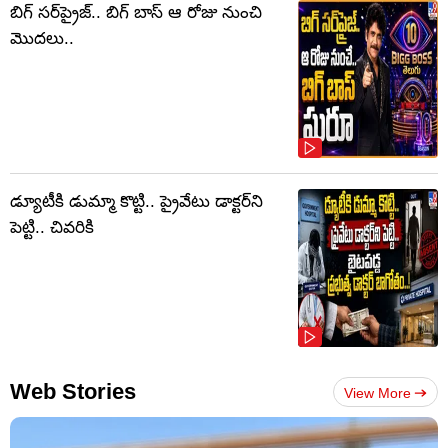
బిగ్ సర్‌ప్రైజ్‌.. బిగ్ బాస్‌ ఆ రోజు నుంచి
మొదలు..
డ్యూటీకి డుమ్మా కొట్టి.. ప్రైవేటు డాక్టర్‌ని
పెట్టి.. చివరికి
Web Stories
View More