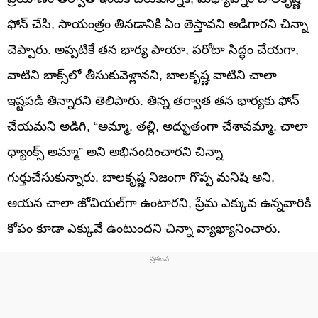
ఫోన్ చేసి, సాయంత్రం తినడానికి ఏం తెస్తావని అడిగారని చిన్నా
చెప్పారు. అప్పటికే తన భార్య పాయా, పరోటా సిద్ధం చేయగా,
వాటిని బాక్స్‌లో తీసుకువెళ్లానని, బాలకృష్ణ వాటిని చాలా
ఇష్టపడి తిన్నారని తెలిపారు. తిన్న తర్వాత తన భార్యకు ఫోన్
చేయమని అడిగి, “అమ్మా, తల్లి, అద్భుతంగా చేశావమ్మా. చాలా
థ్యాంక్స్ అమ్మా” అని అభినందించారని చిన్నా
గుర్తుచేసుకున్నారు. బాలకృష్ణ నిజంగా గొప్ప మనిషి అని,
ఆయన చాలా జోవియల్‌గా ఉంటారని, ప్రేమ ఎక్కువ ఉన్నవారికి
కోపం కూడా ఎక్కువే ఉంటుందని చిన్నా వ్యాఖ్యానించారు.