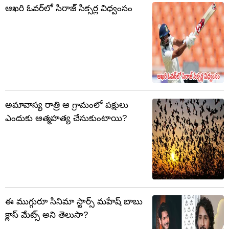
ఆఖరి ఓవర్‌లో సిరాజ్ సిక్సర్ల విధ్వంసం
అమావాస్య రాత్రి ఆ గ్రామంలో పక్షులు
ఎందుకు ఆత్మహత్య చేసుకుంటాయి?
ఈ ముగ్గురూ సినిమా స్టార్స్ మహేష్ బాబు
క్లాస్‌ మేట్స్ అని తెలుసా?