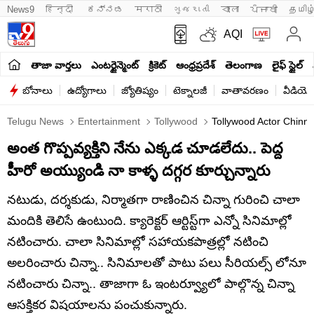
News9
हिन्दी 
ಕನ್ನಡ
मराठी
ગુજરાતી
বাংলা
ਪੰਜਾਬੀ
தமிழ
AQI
తాజా వార్తలు
ఎంటర్టైన్మెంట్
క్రికెట్
ఆంధ్రప్రదేశ్
తెలంగాణ
లైఫ్ స్టైల్
బోనాలు
ఉద్యోగాలు
జ్యోతిష్యం
టెక్నాలజీ
వాతావరణం
వీడియో
Telugu News
Entertainment
Tollywood
Tollywood Actor Chinn
అంత గొప్పవ్యక్తిని నేను ఎక్కడ చూడలేదు.. పెద్ద
హీరో అయ్యుండి నా కాళ్ళ దగ్గర కూర్చున్నారు
నటుడు, దర్శకుడు, నిర్మాతగా రాణించిన చిన్నా గురించి చాలా
మందికి తెలిసే ఉంటుంది. క్యారెక్టర్ ఆర్టిస్ట్‌గా ఎన్నో సినిమాల్లో
నటించారు. చాలా సినిమాల్లో సహాయకపాత్రల్లో నటించి
అలరించారు చిన్నా.. సినిమాలతో పాటు పలు సీరియల్స్ లోనూ
నటించారు చిన్నా.. తాజాగా ఓ ఇంటర్వ్యూలో పాల్గొన్న చిన్నా
ఆసక్తికర విషయాలను పంచుకున్నారు.