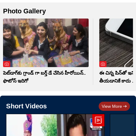
Photo Gallery
పెట్‌డాగ్‌కు గ్రాండ్ గా బర్త్ డే చేసిన హీరోయిన్..
ఈ చిన్న పిన్‌తో ఇన
ఫొటోస్ ఇదిగో
తీయడానికే కాదు ..
Short Videos
View More