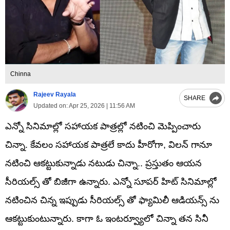
Chinna
Rajeev Rayala
SHARE
Updated on:
Apr 25, 2026 | 11:56 AM
ఎన్నో సినిమాల్లో సహాయక పాత్రల్లో నటించి మెప్పించారు
చిన్నా. కేవలం సహాయక పాత్రలే కాదు హీరోగా, విలన్ గానూ
నటించి ఆకట్టుకున్నాడు నటుడు చిన్నా.. ప్రస్తుతం ఆయన
సీరియల్స్ తో బిజీగా ఉన్నారు. ఎన్నో సూపర్ హిట్ సినిమాల్లో
నటించిన చిన్న ఇప్పుడు సీరియల్స్ తో ఫ్యామిలీ ఆడియన్స్ ను
ఆకట్టుకుంటున్నారు. కాగా ఓ ఇంటర్వ్యూలో చిన్నా తన సినీ