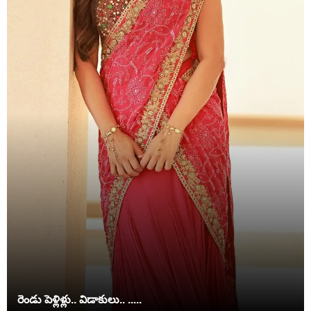
రెండు పెళ్లిళ్లు.. విడాకులు.. .....