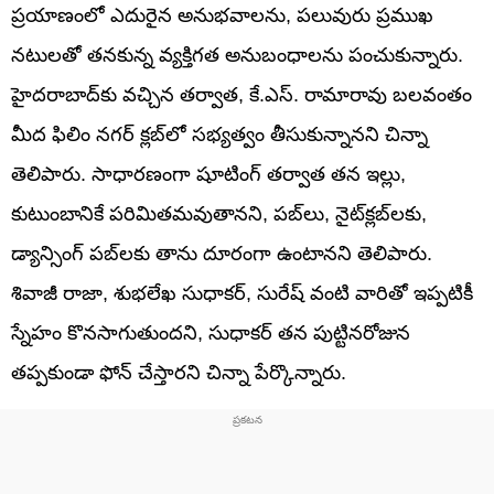
ప్రయాణంలో ఎదురైన అనుభవాలను, పలువురు ప్రముఖ
నటులతో తనకున్న వ్యక్తిగత అనుబంధాలను పంచుకున్నారు.
హైదరాబాద్‌కు వచ్చిన తర్వాత, కే.ఎస్. రామారావు బలవంతం
మీద ఫిలిం నగర్ క్లబ్‌లో సభ్యత్వం తీసుకున్నానని చిన్నా
తెలిపారు. సాధారణంగా షూటింగ్ తర్వాత తన ఇల్లు,
కుటుంబానికే పరిమితమవుతానని, పబ్‌లు, నైట్‌క్లబ్‌లకు,
డ్యాన్సింగ్ పబ్‌లకు తాను దూరంగా ఉంటానని తెలిపారు.
శివాజీ రాజా, శుభలేఖ సుధాకర్, సురేష్ వంటి వారితో ఇప్పటికీ
స్నేహం కొనసాగుతుందని, సుధాకర్ తన పుట్టినరోజున
తప్పకుండా ఫోన్ చేస్తారని చిన్నా పేర్కొన్నారు.