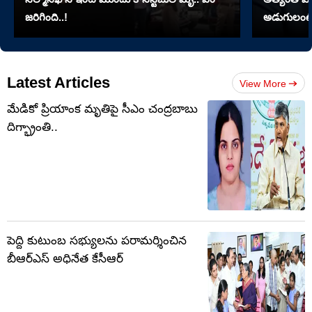
జరిగింది..!
అడుగులంటే
Latest Articles
View More
మేడికో ప్రియాంక మృతిపై సీఎం చంద్రబాబు
దిగ్భ్రాంతి..
పెద్ది కుటుంబ సభ్యులను పరామర్శించిన
బీఆర్ఎస్ అధినేత కేసీఆర్