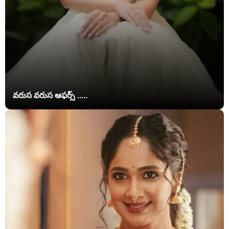
వరుస వరుస ఆఫర్స్ .....