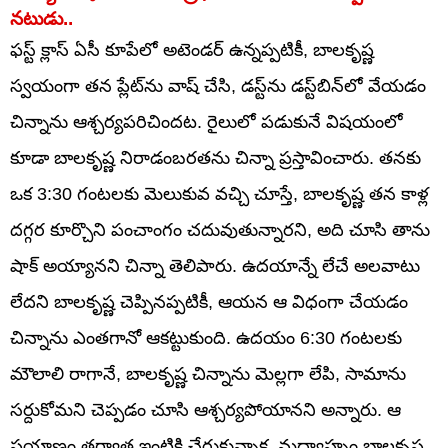
నటుడు..
ఫస్ట్ క్లాస్ ఏసీ కూపేలో అటెండర్ ఉన్నప్పటికీ, బాలకృష్ణ
స్వయంగా తన ప్లేట్‌ను వాష్ చేసి, డస్ట్‌ను డస్ట్‌బిన్‌లో వేయడం
చిన్నాను ఆశ్చర్యపరిచిందట. రైలులో పడుకునే విషయంలో
కూడా బాలకృష్ణ నిరాడంబరతను చిన్నా ప్రస్తావించారు. తనకు
ఒక 3:30 గంటలకు మెలుకువ వచ్చి చూస్తే, బాలకృష్ణ తన కాళ్ల
దగ్గర కూర్చొని పంచాంగం చదువుతున్నారని, అది చూసి తాను
షాక్ అయ్యానని చిన్నా తెలిపారు. ఉదయాన్నే లేచే అలవాటు
లేదని బాలకృష్ణ చెప్పినప్పటికీ, ఆయన ఆ విధంగా చేయడం
చిన్నాను ఎంతగానో ఆకట్టుకుంది. ఉదయం 6:30 గంటలకు
మౌలాలి రాగానే, బాలకృష్ణ చిన్నాను మెల్లగా లేపి, సామాను
సర్దుకోమని చెప్పడం చూసి ఆశ్చర్యపోయానని అన్నారు. ఆ
ప్రయాణం తర్వాత ఇంటికి చేరుకున్నాక, మధ్యాహ్నం బాలకృష్ణ