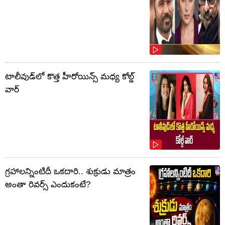
టాలీవుడ్‌లో కొత్త హీరోయిన్స్ మధ్య కోల్డ్
వార్
గ్రహాలన్నింటిదీ ఒకదారి.. శుక్రుడు మాత్రం
అంతా రివర్స్ ఎందుకంటే?