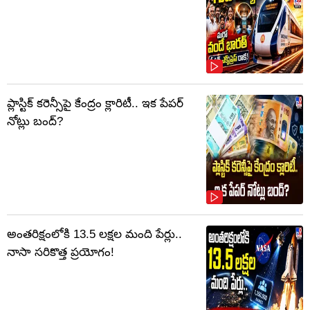
ప్లాస్టిక్‌ కరెన్సీపై కేంద్రం క్లారిటీ.. ఇక పేపర్‌
నోట్లు బంద్‌?
అంతరిక్షంలోకి 13.5 లక్షల మంది పేర్లు..
నాసా సరికొత్త ప్రయోగం!