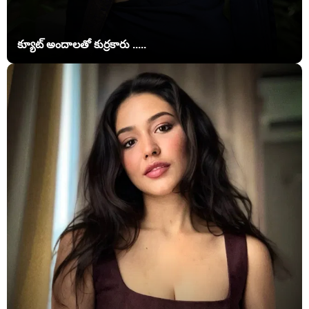
క్యూట్ అందాలతో కుర్రకారు .....