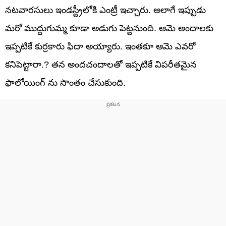
నటవారసులు ఇండస్ట్రీలోకి ఎంట్రీ ఇచ్చారు. అలాగే ఇప్పుడు
మరో ముద్దుగుమ్మ కూడా అడుగు పెట్టనుంది. ఆమె అందాలకు
ఇప్పటికే కుర్రకారు ఫిదా అయ్యారు. ఇంతకూ ఆమె ఎవరో
కనిపెట్టారా.? తన అందచందాలతో ఇప్పటికే విపరీతమైన
ఫాలోయింగ్ ను సొంతం చేసుకుంది.