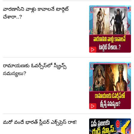
వారణాసిని వాళ్లు కావాలనే టార్గెట్
చేశారా..?
రామాయణకు ఓవర్సీస్‌లో స్క్రీన్స్
సమస్యలు?
మరో వందే భారత్ స్లీపర్ ఎక్స్‌ప్రెస్ రాక!