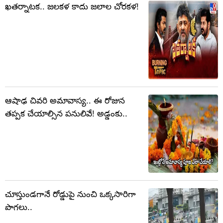
ఖతర్నాటక.. జలకళ కాదు జలాల చోరకళ!
ఆషాఢ చివరి అమావాస్య.. ఈ రోజున
తప్పక చేయాల్సిన పనులివే! అడ్డంకు..
చూస్తుండగానే రోడ్డుపై నుంచి ఒక్కసారిగా
పొగలు..