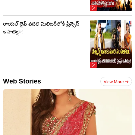
రాయల్ లైఫ్ వదిలి మిలిటరీలోకి ప్రిన్సెస్
ఇసాబెల్లా!
Web Stories
View More