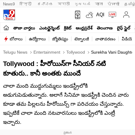
News9
हिन्दी 
ಕನ್ನಡ
मराठी
ગુજરાતી
বাংলা
ਪੰਜਾਬੀ
தமிழ
AQI
తాజా వార్తలు
ఎంటర్టైన్మెంట్
క్రికెట్
ఆంధ్రప్రదేశ్
తెలంగాణ
లైఫ్ స్టైల్
బోనాలు
ఉద్యోగాలు
జ్యోతిష్యం
టెక్నాలజీ
వాతావరణం
వీడియో
Telugu News
Entertainment
Tollywood
Surekha Vani Daughter 
Tollywood : హీరోయిన్‌గా సీనియర్ నటి
కూతురు.. కానీ అంతకు ముందే
చాలా మంది ముద్దుగుమ్మలు ఇండస్ట్రీలోకి
అడుగుపెడుతున్నారు. అలాగే సినిమా ఇండస్ట్రీకి చెందిన వారు
కూడా తమ పిల్లలను హీరోయిన్స్ గా పరిచయం చేస్తున్నారు.
ఇప్పటికే చాలా మంది నటవారసులు ఇండస్ట్రీలోకి ఎంట్రీ
ఇచ్చారు.