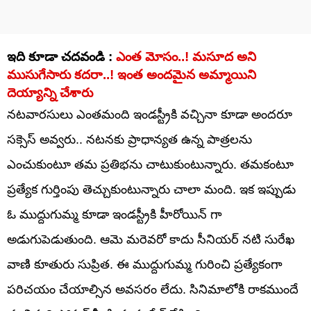
ఇది కూడా చదవండి :
ఎంత మోసం..! మసూద అని
ముసుగేసారు కదరా..! ఇంత అందమైన అమ్మాయిని
దెయ్యాన్ని చేశారు
నటవారసులు ఎంతమంది ఇండస్ట్రీకి వచ్చినా కూడా అందరూ
సక్సెస్ అవ్వరు.. నటనకు ప్రాధాన్యత ఉన్న పాత్రలను
ఎంచుకుంటూ తమ ప్రతిభను చాటుకుంటున్నారు. తమకంటూ
ప్రత్యేక గుర్తింపు తెచ్చుకుంటున్నారు చాలా మంది. ఇక ఇప్పుడు
ఓ ముద్దుగుమ్మ కూడా ఇండస్ట్రీకి హీరోయిన్ గా
అడుగుపెడుతుంది. ఆమె మరెవరో కాదు సీనియర్ నటి సురేఖ
వాణి కూతురు సుప్రిత. ఈ ముద్దుగుమ్మ గురించి ప్రత్యేకంగా
పరిచయం చేయాల్సిన అవసరం లేదు. సినిమాలోకి రాకముందే