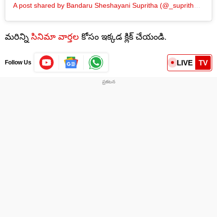
A post shared by Bandaru Sheshayani Supritha (@_supritha_9)
మరిన్ని
సినిమా వార్తల
కోసం ఇక్కడ క్లిక్ చేయండి.
LIVE
TV
Follow Us