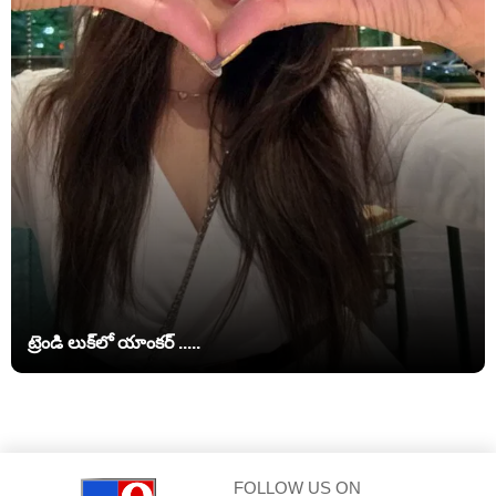
ట్రెండి లుక్‌లో యాంకర్ .....
FOLLOW US ON