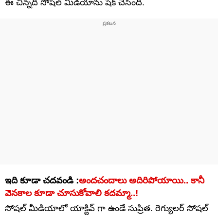
ఈ చిన్నది సోషల్ మీడియాను షేక్ చేసింది.
ఇది కూడా చదవండి :
అందచందాలు అదిరిపోయాయి.. కానీ
వెనకాల కూడా చూసుకోవాలి కదమ్మా..!
సోషల్ మీడియాలో యాక్టివ్ గా ఉండే సుప్రిత. రెగ్యులర్ సోషల్