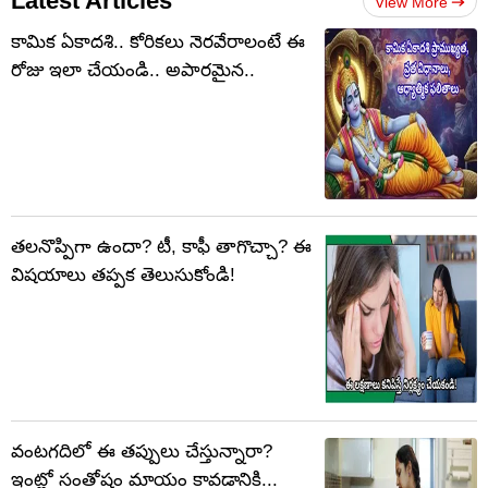
Latest Articles
View More
కామిక ఏకాదశి.. కోరికలు నెరవేరాలంటే ఈ
రోజు ఇలా చేయండి.. అపారమైన..
తలనొప్పిగా ఉందా? టీ, కాఫీ తాగొచ్చా? ఈ
విషయాలు తప్పక తెలుసుకోండి!
వంటగదిలో ఈ తప్పులు చేస్తున్నారా?
ఇంట్లో సంతోషం మాయం కావడానికి...