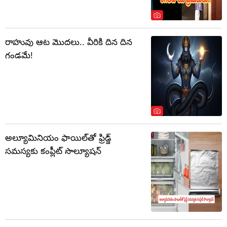
రాహువు ఆట మొదలు.. వీరికి దిన దిన
గండమే!
అల్యూమినియం ఫాయిల్‌తో ఫ్రిడ్జ్
సమస్యకు కంప్లీట్ సొల్యూషన్