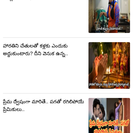
హారతిని చేతులతో కళ్లకు ఎందుకు
అద్దుకుంటారు? దీని వెనుక ఉన్న..
ప్రేమ ద్వేషంగా మారితే.. పగతో రగిలిపోయే
ప్రేమికులు..