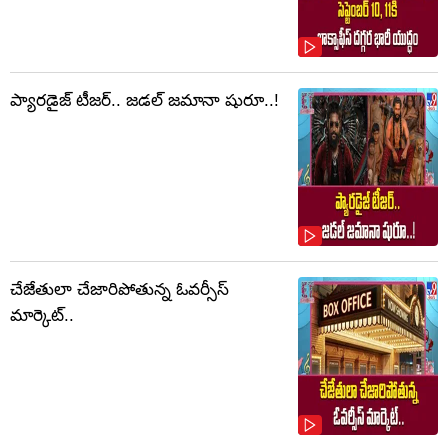
ప్యారడైజ్ టీజర్.. జడల్ జమానా షురూ..!
చేజేతులా చేజారిపోతున్న ఓవర్సీస్
మార్కెట్..