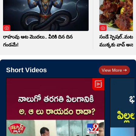
రాహువు ఆట మొదలు.. వీరికి దిన దిన
సండే స్పెషల్..మటన్ 
గండమే!
ముక్కకు వావ్ అనాల
Short Videos
View More