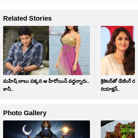
Related Stories
మహేష్ బాబు పక్కన ఆ హీరోయిన్ వద్దన్నారు..
క్రికెటర్‏తో డేటింగ్ రూమర్స్ పై మృణాల్
కానీ..
రియాక్షన్..
Photo Gallery