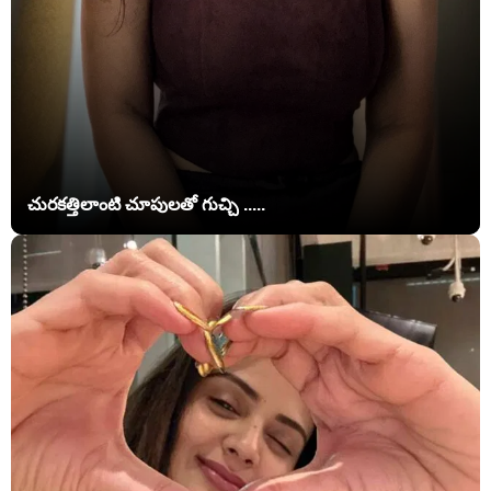
చురకత్తిలాంటి చూపులతో గుచ్చి .....