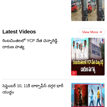
Latest Videos
View More
రెంటచింతలలో YCP నేత చెన్నారెడ్డి
దారుణ హత్య
సెప్టెంబర్‌ 10, 11కి బాక్సాఫీస్ దగ్గర భారీ
యుద్ధం