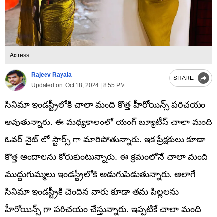
Actress
Rajeev Rayala
SHARE
Updated on:
Oct 18, 2024 | 8:55 PM
సినిమా ఇండస్ట్రీలోకి చాలా మంది కొత్త హీరోయిన్స్ పరిచయం
అవుతున్నారు. ఈ మధ్యకాలంలో యంగ్ బ్యూటీస్ చాలా మంది
ఓవర్ నైట్ లో స్టార్స్ గా మారిపోతున్నారు. ఇక ప్రేక్షకులు కూడా
కొత్త అందాలను కోరుకుంటున్నారు. ఈ క్రమంలోనే చాలా మంది
ముద్దుగుమ్మలు ఇండస్ట్రీలోకి అడుగుపెడుతున్నారు. అలాగే
సినిమా ఇండస్ట్రీకి చెందిన వారు కూడా తమ పిల్లలను
హీరోయిన్స్ గా పరిచయం చేస్తున్నారు. ఇప్పటికే చాలా మంది