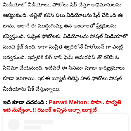
మీడియాలో వీడియోలు, ఫోటోలు షేర్ చేస్తూ అభిమానులను
ఆకట్టుకుంది. తల్లితో కలిసి పలు వీడియోలను షేర్ చేసింది ఈ
భామ. అలాగే ఈ ముద్దుగుమ్మ తన అందాలతో ప్రేక్షకులను
కవ్విస్తుంది. సుప్రిత ఫోటోలకు, వీడియోలను సోషల్ మీడియాలో
మంచి క్రేజ్ ఉంది. కాగా సుప్రిత త్వరలోనే హీరోయిన్ గా ఎంట్రీ
ఇవ్వనుంది. ఇప్పటికే బిగ్ బాస్ ఫెమ్ అమరదీప్ తో కలిసి ఓ
సినిమా చేయనుంది. ఇటీవలే ఈ సినిమా పూజా కార్యక్రమాలు
కూడా జరిగాయి. ఇక ఈ బ్యూటీ లేటెస్ట్ హాట్ ఫోటోలు సోషల్
మీడియాను షేక్ చేస్తున్నాయి.
ఇది కూడా చదవండి :
Parvati Melton: పాపా.. పార్వతి
ఇది నువ్వేనా..!! ఝలక్ ఇచ్చిన జల్సా బ్యూటీ