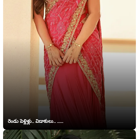
రెండు పెళ్లిళ్లు.. విడాకులు.. .....