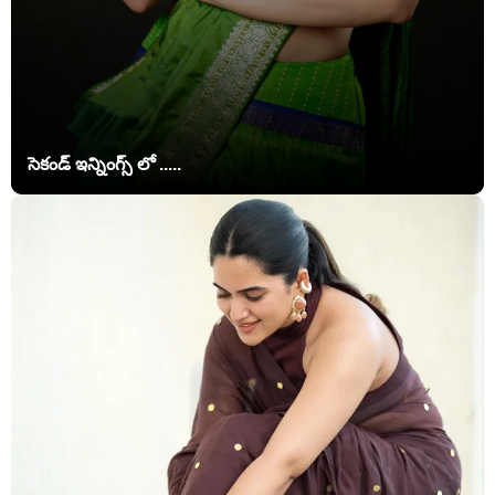
సెకండ్ ఇన్నింగ్స్ లో .....