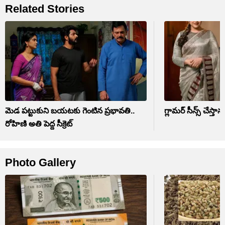
Related Stories
మెడ పట్టుకుని బయటకు గెంటిన ప్రభావతి..
గ్లామర్ సీన్స్ చేస్తా
రోహిణి అతి పెద్ద సీక్రెట్
Photo Gallery