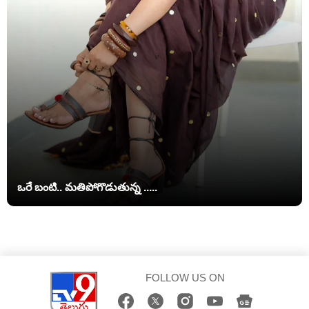
ఒరే బంటి.. మతిపోగొడుతున్న .....
FOLLOW US ON