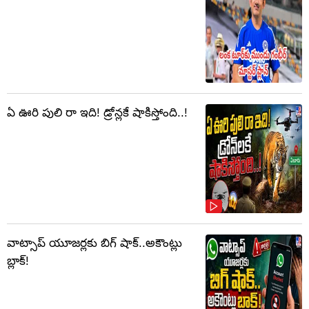
ఏ ఊరి పులి రా ఇది! డ్రోన్లకే షాకిస్తోంది..!
వాట్సాప్‌ యూజర్లకు బిగ్ షాక్..అకౌంట్లు
బ్లాక్!