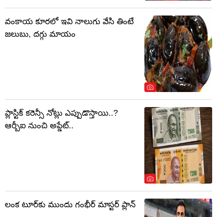
వంకాయ కూరలో ఇవి నాలుగు వేసి తింటే
జలుబు, దగ్గు మాయం
ప్లాస్టిక్ కరెన్సీ నోట్లు ఎప్పుడొస్తాయి..?
ఆర్బీఐ నుంచి అప్డేట్..
లంక టూర్‌కు ముందు గంభీర్ మాస్టర్ ప్లాన్