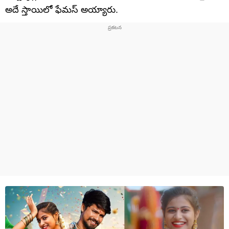
అదే స్తాయిలో ఫేమస్ అయ్యారు.