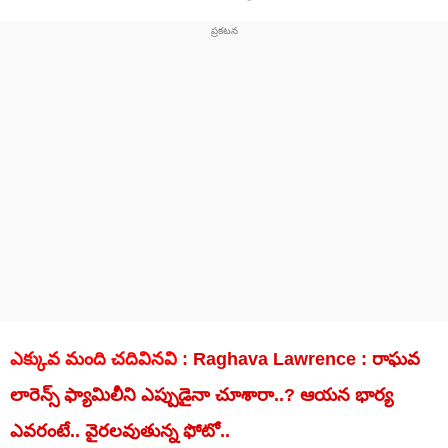
ఎక్కువ మంది చదివినవి :
Raghava Lawrence : రాఘవ
లారెన్స్ ఫ్యామిలీని ఎప్పుడైనా చూశారా..? ఆయన భార్య
ఎవరంటే.. వైరలవుతున్న ఫోటో..