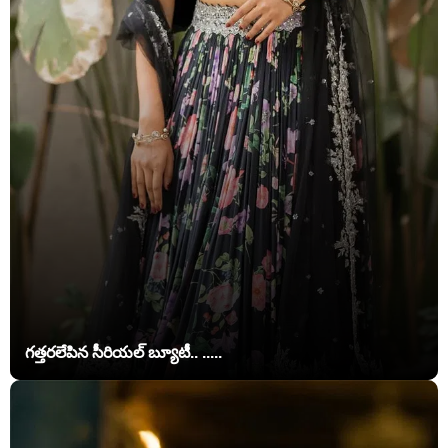
గత్తరలేపిన సీరియల్ బ్యూటీ.. .....