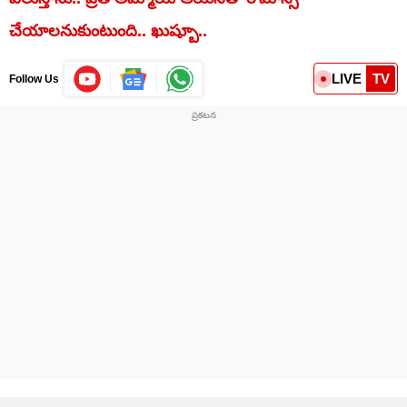
చేయాలనుకుంటుంది.. ఖుష్బూ..
LIVE
TV
Follow Us