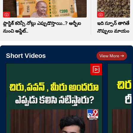
ప్లాస్టిక్ కరెన్సీ నోట్లు ఎప్పుడొస్తాయి..? ఆర్బీఐ
ఇది స్పూన్ తాగితే 
నుంచి అప్డేట్..
నొప్పులు మాయం
Short Videos
View More