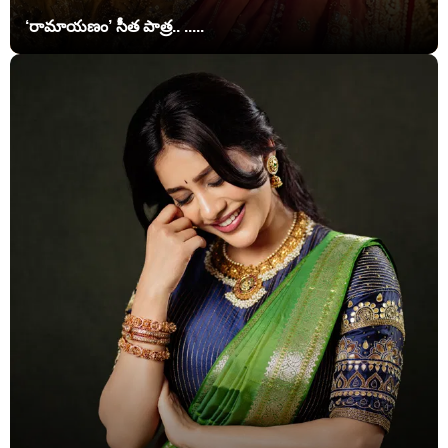
‘రామాయణం’ సీత పాత్ర.. .....