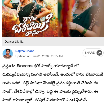
Dancer Likhita
Rajitha Chanti
SHARE
Updated on:
Jun 01, 2026 | 11:35 AM
ప్రస్తుతం తెలంగాణ ఫోక్ సాంగ్స్ యూట్యూబ్ లో
దుమ్మురేపుతున్న సంగతి తెలిసిందే. అందులో రాను బొంబాయికి
రాను ఒకటి. పల్లె పాటగా మొదలై ప్రపంచస్థాయికి చేరింది ఈ
సాంగ్. దేశవిదేశాల్లో చిన్నా, పెద్ద ఈ పాటకు స్టెప్పులేశారు. ఈ
సాంగ్ యూట్యూబ్, సోషల్ మీడియాలో ఎంత ఫేమస్