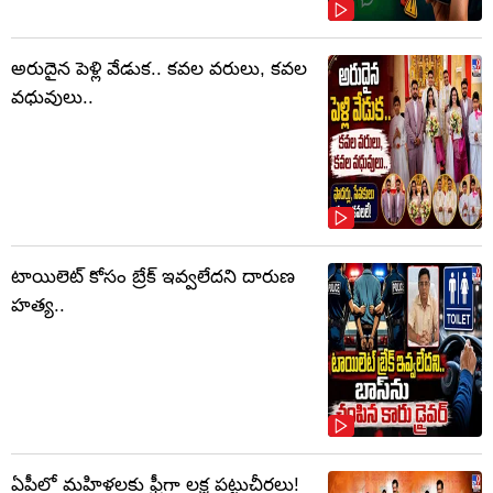
అరుదైన పెళ్లి వేడుక.. కవల వరులు, కవల
వధువులు..
టాయిలెట్‌ కోసం బ్రేక్‌ ఇవ్వలేదని దారుణ
హత్య..
ఏపీలో మహిళలకు ఫ్రీగా లక్ష పట్టుచీరలు!