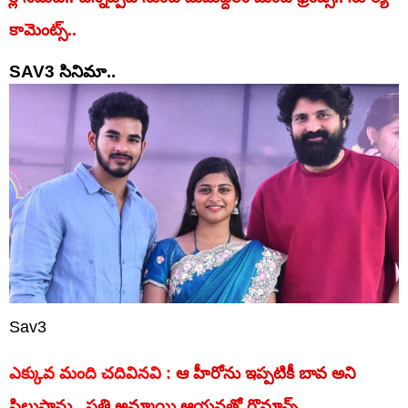
కామెంట్స్..
SAV3 సినిమా..
Sav3
ఎక్కువ మంది చదివినవి :
ఆ హీరోను ఇప్పటికీ బావ అని
పిలుస్తాను.. ప్రతి అమ్మాయి ఆయనతో రొమాన్స్