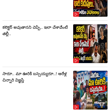
కలెక్టర్‌ అవుతానని చెప్పి.. ఇలా చేశావేంటి
తల్లీ..
సారూ.. మా ఊరికి బస్సెయ్యరూ..! ఆరేళ్ల
చిన్నారి విజ్ఞప్తి