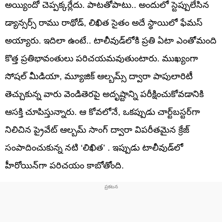
అయ్యిందో చెప్పక్కర్లేదు. పాటతోపాటు.. అందులో స్టెప్పులేసిన
డ్యాన్సర్స్ రాము రాథోడ్, లిఖిత సైతం అదే స్థాయిలో ఫేమస్
అయ్యారు. ఇదిలా ఉంటే.. టాలీవుడ్‌లోకి ప్రతి ఏటా ఎంతోమంది
కొత్త ప్రతిభావంతులు పరిచయమవుతుంటారు. ముఖ్యంగా
సోషల్ మీడియా, మ్యూజిక్ ఆల్బమ్స్ ద్వారా పాపులారిటీ
తెచ్చుకున్న వారు వెండితెరపై అదృష్టాన్ని పరీక్షించుకోవడానికి
ఆసక్తి చూపిస్తున్నారు. ఆ కోవలోనే, ఒకప్పుడు చార్ట్‌బస్టర్‌గా
నిలిచిన ప్రైవేట్ ఆల్బమ్ సాంగ్ ద్వారా విపరీతమైన క్రేజ్
సంపాదించుకున్న నటి ‘లిఖిత’ . ఇప్పుడు టాలీవుడ్‌లో
హీరోయిన్‌గా పరిచయం కాబోతోంది.