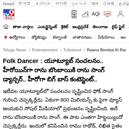
News9
हिन्दी 
ಕನ್ನಡ
मराठी
ગુજરાતી
বাংলা
ਪੰਜਾਬੀ
தமிழ
AQI
తాజా వార్తలు
ఎంటర్టైన్మెంట్
క్రికెట్
ఆంధ్రప్రదేశ్
తెలంగాణ
లైఫ్ స్టైల్
ఉద్యోగాలు
జ్యోతిష్యం
టెక్నాలజీ
వాతావరణం
వీడియోలు
అంతర
Telugu News
Entertainment
Tollywood
Raanu Bombai Ki Ranu 
Folk Dancer : యూట్యూబ్ సంచలనం..
హీరోయిన్‏గా రాను బొంబాయికి రాను సాంగ్
డ్యాన్సర్.. హీరోగా బిగ్ బాస్ కంటెస్టెంట్..
ఇటీవల యూట్యూబ్‏లో సంచలనం సృష్టించిన ఫోక్ సాంగ్
గురించి చెప్పక్కర్లేదు. ఏకంగా 800 మిలియన్స్ కు పైగా వ్యూస్
అందుకుని సోషల్ మీడియాలో ప్రభంజనం సృష్టించింది. అదే
రాను బొంబాయికి రాను సాంగ్. ఈ పాట ఎంతగా హిట్టయ్యిందో
చెప్పక్కర్లేదు. ఇందులో కనిపించిన రాము రాథోడ్, లిఖిత సైతం