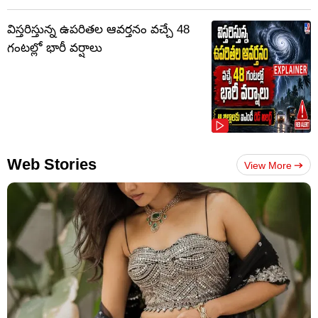
విస్తరిస్తున్న ఉపరితల ఆవర్తనం వచ్చే 48
గంటల్లో భారీ వర్షాలు
Web Stories
View More