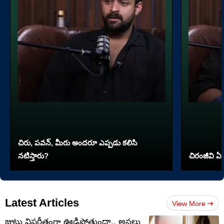
చిరు, పవన్, మీరు అందరూ ఎప్పడు కలిసి
నటిస్తారు?
చిరంజీవి ఏ 
Latest Articles
View More
జుట్టు విపరీతంగా ఊడిపోతుందా.. అసలు