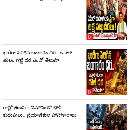
భారీగా పెరిగిన బంగారం ధర.. ఇవాళ
తులం గోల్డ్‌ ధర ఎంతో తెలుసా
గాల్లో ఉండగా విమానంలో భారీ
కుదుపులు.. ప్రయాణికుల హాహాకారాలు