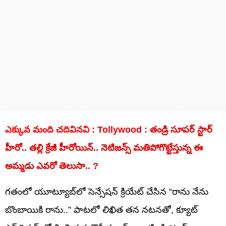
ఎక్కువ మంది చదివినవి :
Tollywood : తండ్రి సూపర్ స్టార్
హీరో.. తల్లి క్రేజీ హీరోయిన్.. నెటిజన్స్ మతిపోగొట్టేస్తున్న ఈ
అమ్మడు ఎవరో తెలుసా.. ?
గతంలో యూట్యూబ్‌లో సెన్సేషన్ క్రియేట్ చేసిన “రాను నేను
బొంబాయికి రాను..” పాటలో లిఖిత తన నటనతో, క్యూట్