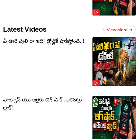
Latest Videos
View More
ఏ ఊరి పులి రా ఇది! డ్రోన్లకే షాకిస్తోంది..!
వాట్సాప్‌ యూజర్లకు బిగ్ షాక్..అకౌంట్లు
బ్లాక్!