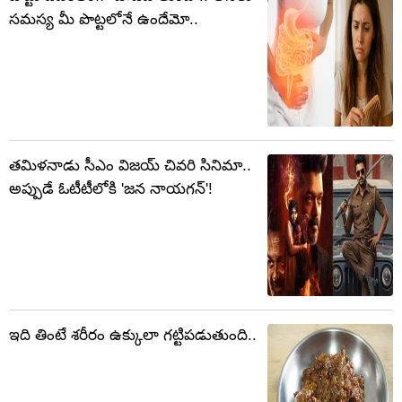
సమస్య మీ పొట్టలోనే ఉందేమో..
తమిళనాడు సీఎం విజయ్ చివరి సినిమా..
అప్పుడే ఓటీటీలోకి 'జన నాయగన్'!
ఇది తింటే శరీరం ఉక్కులా గట్టిపడుతుంది..