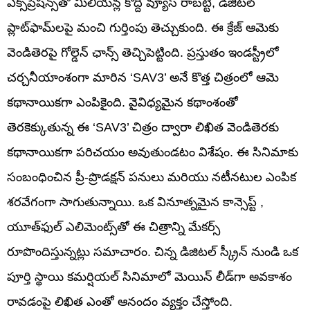
ఎక్స్‌ప్రెషన్స్‌తో మిలియన్ల కొద్దీ వ్యూస్ రాబట్టి, డిజిటల్
ప్లాట్‌ఫామ్‌లపై మంచి గుర్తింపు తెచ్చుకుంది. ఈ క్రేజ్ ఆమెకు
వెండితెరపై గోల్డెన్ ఛాన్స్ తెచ్చిపెట్టింది. ప్రస్తుతం ఇండస్ట్రీలో
చర్చనీయాంశంగా మారిన ‘SAV3’ అనే కొత్త చిత్రంలో ఆమె
కథానాయికగా ఎంపికైంది. వైవిధ్యమైన కథాంశంతో
తెరకెక్కుతున్న ఈ ‘SAV3’ చిత్రం ద్వారా లిఖిత వెండితెరకు
కథానాయికగా పరిచయం అవుతుండటం విశేషం. ఈ సినిమాకు
సంబంధించిన ప్రీ-ప్రొడక్షన్ పనులు మరియు నటీనటుల ఎంపిక
శరవేగంగా సాగుతున్నాయి. ఒక వినూత్నమైన కాన్సెప్ట్ ,
యూత్‌ఫుల్ ఎలిమెంట్స్‌తో ఈ చిత్రాన్ని మేకర్స్
రూపొందిస్తున్నట్లు సమాచారం. చిన్న డిజిటల్ స్క్రీన్ నుండి ఒక
పూర్తి స్థాయి కమర్షియల్ సినిమాలో మెయిన్ లీడ్‌గా అవకాశం
రావడంపై లిఖిత ఎంతో ఆనందం వ్యక్తం చేస్తోంది.