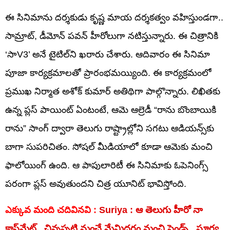
ఈ సినిమాను దర్శకుడు కృష్ణ మాయ దర్శకత్వం వహిస్తుండగా..
సామ్రాట్, డీమోన్ పవన్ హీరోలుగా నటిస్తున్నారు. ఈ చిత్రానికి
‘సాV3’ అనే టైటిల్‌ని ఖరారు చేశారు. ఆదివారం ఈ సినిమా
పూజా కార్యక్రమాలతో ప్రారంభమయ్యింది. ఈ కార్యక్రమంలో
ప్రముఖ నిర్మాత అశోక్ కుమార్ అతిథిగా పాల్గొన్నారు. లిఖితకు
ఉన్న ప్లస్ పాయింట్ ఏంటంటే, ఆమె ఆల్రెడీ “రాను బొంబాయికి
రాను” సాంగ్ ద్వారా తెలుగు రాష్ట్రాల్లోని సగటు ఆడియన్స్‌కు
బాగా సుపరిచితం. సోషల్ మీడియాలో కూడా ఆమెకు మంచి
ఫాలోయింగ్ ఉంది. ఆ పాపులారిటీ ఈ సినిమాకు ఓపెనింగ్స్
పరంగా ప్లస్ అవుతుందని చిత్ర యూనిట్ భావిస్తోంది.
ఎక్కువ మంది చదివినవి :
Suriya : ఆ తెలుగు హీరో నా
క్లాస్‌మేట్.. చిన్నప్పటి నుంచే మేమిద్దరం మంచి ఫ్రెండ్స్.. సూర్య