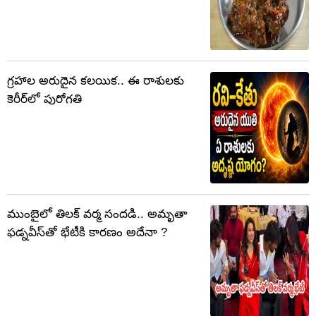
గ్రహాల అరుదైన కలయిక.. ఈ రాశులకు
కెరీర్‌లో పురోగతి
ముంబైలో తిలక్ వర్మ సందడి.. అమృతా
ఫడ్నవీస్‌తో భేటీకి కారణం అదేనా ?