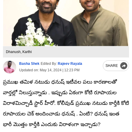
Dhanush, Karthi
Basha Shek
Edited By:
Rajeev Rayala
SHARE
Updated on:
May 14, 2024 | 12:23 PM
ప్రముఖ తమిళ నటుడు ధనుష్ ఇటీవల పలు కారణాలతో
వార్తల్లో నిలుస్తున్నాడు . ఇప్పుడు ఏకంగా కోటి రూపాయల
విరాళమిచ్చాడీ స్టార్ హీరో. కోలీవుడ్ ప్రముఖ నటుడు కార్తీకి కోటి
రూపాయల చెక్ అందించాడు ధనుష్ . ఏంటి? ధనుష్ ఇంత
భారీ మొత్తం కార్తీకి ఎందుకు విరాళంగా ఇచ్చాడు?