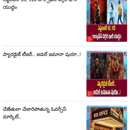
యుద్ధం
ప్యారడైజ్ టీజర్.. జడల్ జమానా షురూ..!
చేజేతులా చేజారిపోతున్న ఓవర్సీస్
మార్కెట్..