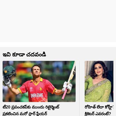
ఇవి కూడా చదవండి
టీ20 ప్రపంచకప్‌కు ముందు రిటైర్మెంట్
రోహిత్ లేదా కోహ్లీ?
ప్రకటించిన మరో స్టార్ ప్లేయర్
క్రికెటర్ ఎవరంటే?