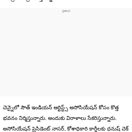
చెన్నైలో సౌత్ ఇండియన్ ఆర్టిస్ట్స్ అసోసియేషన్ కోసం కొత్త
భవనం నిర్మిస్తున్నారు. అందుకు విరాళాలు సేకరిస్తున్నారు.
అసోసియేషన్ ప్రెసిడెంట్ నాసర్, కోశాధికారి కార్తీలకు ధనుష్ చెక్