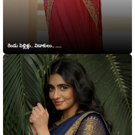
రెండు పెళ్లిళ్లు.. విడాకులు.. .....