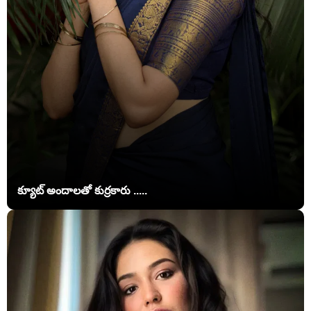
క్యూట్ అందాలతో కుర్రకారు .....