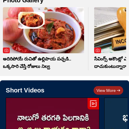
Photo Gallery
అదిరిపోయే రుచితో ఉల్లిపాయ పచ్చడి..
సేవింగ్స్ అకౌంట్లో 
ఒక్కసారి చేస్తే రోజులు నిల్వ
దాచుకుంటున్నారా.
Short Videos
View More