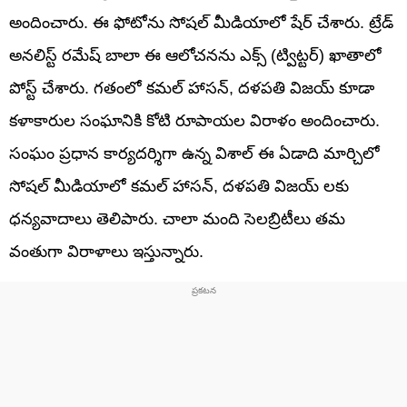
అందించారు. ఈ ఫోటోను సోషల్ మీడియాలో షేర్ చేశారు. ట్రేడ్
అనలిస్ట్ రమేష్ బాలా ఈ ఆలోచనను ఎక్స్ (ట్విట్టర్) ఖాతాలో
పోస్ట్ చేశారు. గతంలో కమల్ హాసన్, దళపతి విజయ్ కూడా
కళాకారుల సంఘానికి కోటి రూపాయల విరాళం అందించారు.
సంఘం ప్రధాన కార్యదర్శిగా ఉన్న విశాల్ ఈ ఏడాది మార్చిలో
సోషల్ మీడియాలో కమల్ హాసన్, దళపతి విజయ్ లకు
ధన్యవాదాలు తెలిపారు. చాలా మంది సెలబ్రిటీలు తమ
వంతుగా విరాళాలు ఇస్తున్నారు.