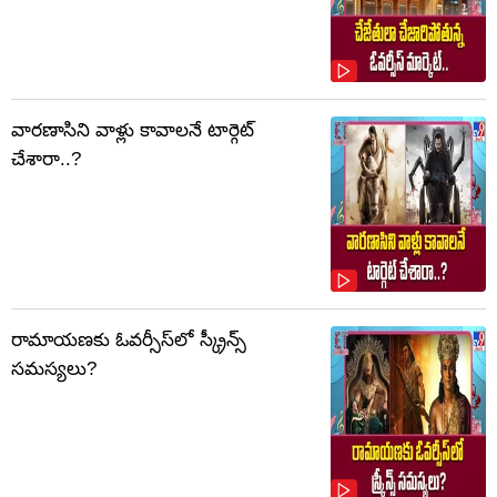
వారణాసిని వాళ్లు కావాలనే టార్గెట్
చేశారా..?
రామాయణకు ఓవర్సీస్‌లో స్క్రీన్స్
సమస్యలు?