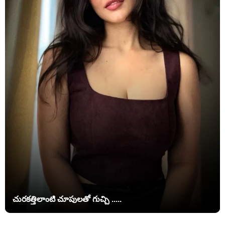
చురకత్తిలాంటి చూపులతో గుచ్చి .....