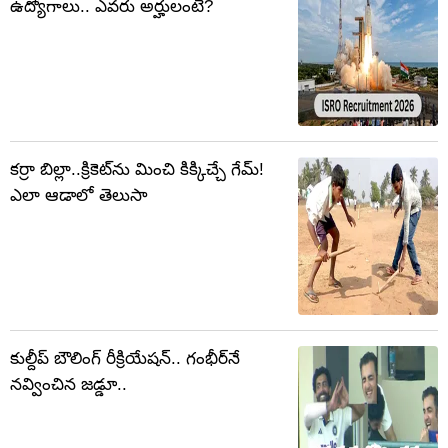
ఉద్యోగాలు.. ఎవరు అర్హులంటే?
కర్రా బిల్లా..క్రికెట్‌ను మించి కిక్కిచ్చే గేమ్!
ఎలా ఆడాలో తెలుసా
కుల్దీప్ బౌలింగ్ రీక్రియేషన్.. గంభీర్‌నే
నవ్వించిన జడ్డూ..