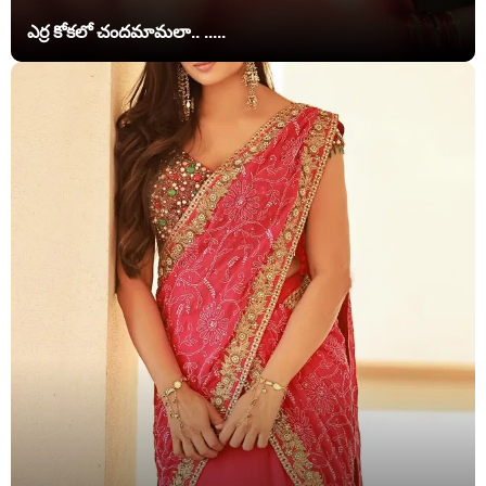
ఎర్ర కోకలో చందమామలా.. .....