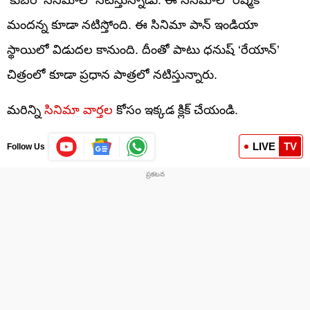
మందన్న కూడా నటిస్తోంది. ఈ సినిమా పాన్ ఇండియా
స్థాయిలో విడుదల కానుంది. దీంతో పాటు ధనుష్ ‘రేయాన్’
చిత్రంలో కూడా ప్రధాన పాత్రలో నటిస్తున్నారు.
మరిన్ని
సినిమా వార్తల
కోసం ఇక్కడ క్లిక్ చేయండి.
LIVE
TV
Follow Us