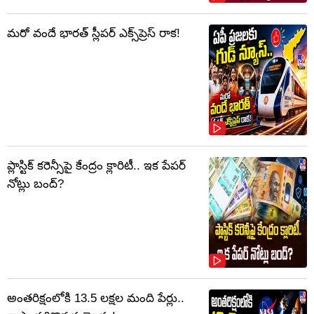
మరో వందే భారత్ స్లీపర్ ఎక్స్‌ప్రెస్ రాక!
ప్లాస్టిక్‌ కరెన్సీపై కేంద్రం క్లారిటీ.. ఇక పేపర్‌
నోట్లు బంద్‌?
అంతరిక్షంలోకి 13.5 లక్షల మంది పేర్లు..