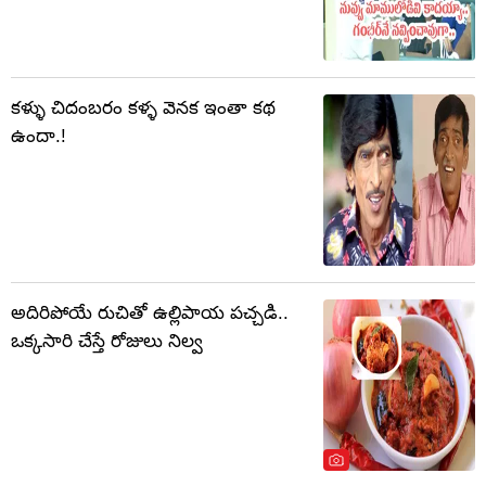
కళ్ళు చిదంబరం కళ్ళ వెనక ఇంతా కథ
ఉందా.!
అదిరిపోయే రుచితో ఉల్లిపాయ పచ్చడి..
ఒక్కసారి చేస్తే రోజులు నిల్వ