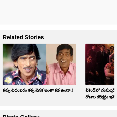
Related Stories
కళ్ళు చిదంబరం కళ్ళ వెనక ఇంతా కథ ఉందా.!
వీకెండ్‌లో దుమ్ముర
రోజుల కలెక్షన్లు ఇవే