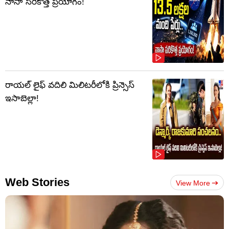
నాసా సరికొత్త ప్రయోగం!
రాయల్ లైఫ్ వదిలి మిలిటరీలోకి ప్రిన్సెస్
ఇసాబెల్లా!
Web Stories
View More