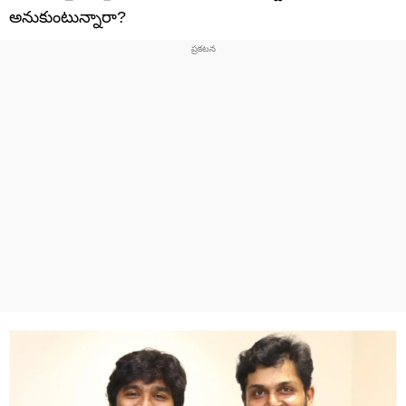
అనుకుంటున్నారా?