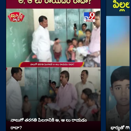
నాలుగో త‌ర‌గతి పిలగానికి అ, ఆ లు రాయ‌డం
రాదా?
భార్యతో గొడ