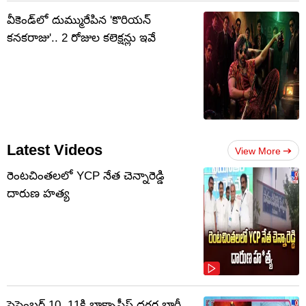
వీకెండ్‌లో దుమ్మురేపిన 'కొరియన్
కనకరాజు'.. 2 రోజుల కలెక్షన్లు ఇవే
Latest Videos
View More
రెంటచింతలలో YCP నేత చెన్నారెడ్డి
దారుణ హత్య
సెప్టెంబర్‌ 10, 11కి బాక్సాఫీస్ దగ్గర భారీ