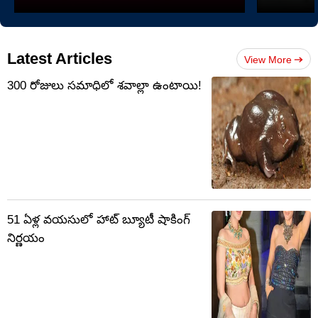
Latest Articles
View More
300 రోజులు సమాధిలో శవాల్లా ఉంటాయి!
51 ఏళ్ల వయసులో హాట్ బ్యూటీ షాకింగ్
నిర్ణయం