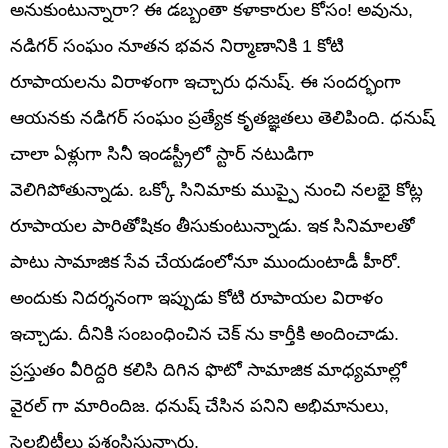
అనుకుంటున్నారా? ఈ డబ్బంతా కళాకారుల కోసం! అవును,
నడిగర్ సంఘం నూతన భవన నిర్మాణానికి 1 కోటి
రూపాయలను విరాళంగా ఇచ్చారు ధనుష్. ఈ సందర్భంగా
ఆయనకు నడిగర్ సంఘం ప్రత్యేక కృతజ్ఞతలు తెలిపింది. ధనుష్
చాలా ఏళ్లుగా సినీ ఇండస్ట్రీలో స్టార్ నటుడిగా
వెలిగిపోతున్నాడు. ఒక్కో సినిమాకు ముప్పై నుంచి నలభై కోట్ల
రూపాయల పారితోషికం తీసుకుంటున్నాడు. ఇక సినిమాలతో
పాటు సామాజిక సేవ చేయడంలోనూ ముందుంటాడీ హీరో.
అందుకు నిదర్శనంగా ఇప్పుడు కోటి రూపాయల విరాళం
ఇచ్చాడు. దీనికి సంబంధించిన చెక్ ను కార్తీకి అందించాడు.
ప్రస్తుతం వీరిద్దరి కలిసి దిగిన ఫొటో సామాజిక మాధ్యమాల్లో
వైరల్ గా మారిందిజ. ధనుష్ చేసిన పనిని అభిమానులు,
సెలబ్రిటీలు ప్రశంసిస్తున్నారు.