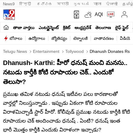
News9
हिन्दी 
ಕನ್ನಡ
मराठी
ગુજરાતી
বাংলা
ਪੰਜਾਬੀ
தமிழ
AQI
తాజా వార్తలు
ఎంటర్టైన్మెంట్
క్రికెట్
ఆంధ్రప్రదేశ్
తెలంగాణ
లైఫ్ స్టైల్
బోనాలు
ఉద్యోగాలు
జ్యోతిష్యం
టెక్నాలజీ
వాతావరణం
వీడియో
Telugu News
Entertainment
Tollywood
Dhanush Donates Rs 1 
Dhanush- Karthi: హీరో ధనుష్ మంచి మనసు..
నటుడు కార్తీకి కోటి రూపాయల చెక్.. ఎందుకో
తెలుసా?
ప్రముఖ తమిళ నటుడు ధనుష్ ఇటీవల పలు కారణాలతో
వార్తల్లో నిలుస్తున్నాడు . ఇప్పుడు ఏకంగా కోటి రూపాయల
విరాళమిచ్చాడీ స్టార్ హీరో. కోలీవుడ్ ప్రముఖ నటుడు కార్తీకి కోటి
రూపాయల చెక్ అందించాడు ధనుష్ . ఏంటి? ధనుష్ ఇంత
భారీ మొత్తం కార్తీకి ఎందుకు విరాళంగా ఇచ్చాడు?