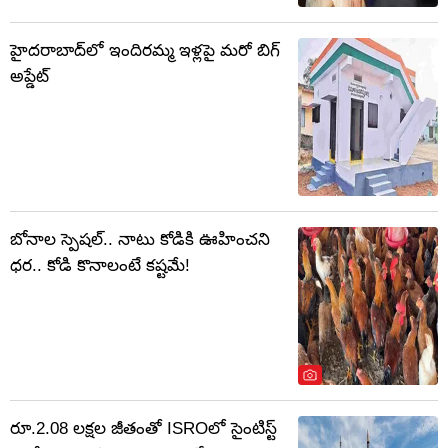
హైదరాబాద్‌లో ఇందిరమ్మ ఇళ్లపై మరో బిగ్
అప్డేట్
బోనాల స్పెషల్.. నాటు కోడికి ఊహించని
ధర.. కోడి కొనాలంటే కష్టమే!
రూ.2.08 లక్షల జీతంతో ISROలో సైంటిస్ట్