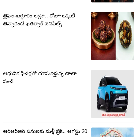
త్రిఫల-ఖర్జూరం లడ్డూ.. రోజూ ఒక్కటి
తిన్నారంటే ఖతర్నాక్ బెనిఫిట్స్
ఆధునిక ఫీచర్లతో దూసుకెళ్తున్న టాటా
పంచ్
ఆర్ఆర్ఆర్ పనులకు మళ్లీ బ్రేక్.. ఆగస్టు 20