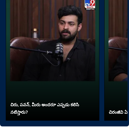
చిరు, పవన్, మీరు అందరూ ఎప్పడు కలిసి
నటిస్తారు?
చిరంజీవి ఏ 