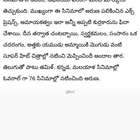
తెచ్చుకుంది. ముఖ్యంగా ఈ సినిమాలో అరుణ పలికించిన ఎక్స్
ప్రెషన్స్, అమాయకత్వం ఇలా అన్నీ అప్పటి కుర్రకారును ఫిదా
చేశాయి. దీన తర్వాత చంటబ్బాయి, స్వర్ణకమలం, సంసారం ఒక
చదరంగం, అత్తకు యముడు అమ్మాయికి మొగుడు వంటి
సూపర్ హిట్ చిత్రాల్లో నటించి మెప్పించిందీ అందాల తార.
తెలుగుతో పాటు తమిళ్, కన్నడ, మలయాళ సినిమాల్లో
ఓవరాల్ గా 76 సినిమాల్లో నటించింది అరుణ.