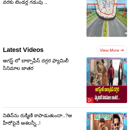
వరకు టెండర్ల గడువు ..
Latest Videos
View More
ఆగస్ట్ లో బాక్సాఫీస్ దగ్గర ఫ్యామిలీ
సినిమాల జాతర
నితిన్‌ను రుక్మిణి కాపాడుతుందా..?ఆ
హీరోపైనే ఆశలన్నీ..!