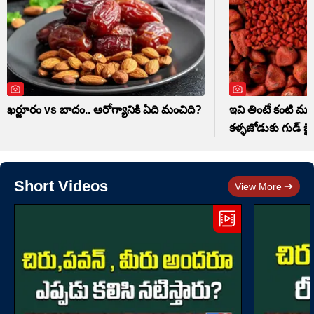
ఖర్జూరం vs బాదం.. ఆరోగ్యానికి ఏది మంచిది?
ఇవి తింటే కంటి మసక
కళ్ళజోడుకు గుడ్ బై
Short Videos
View More