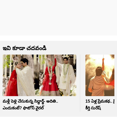
ఇవి కూడా చదవండి
మళ్లీ పెళ్లి చేసుకున్న సిద్ధార్థ్- అదితి..
15 ఏళ్ల ప్రేమకథ.. 
ఎందుకంటే? ఫొటోస్ వైరల్
కీర్తి సురేష్