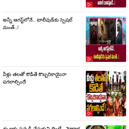
అన్నీ ఆగస్ట్‌లోనే.. టాలీవుడ్‌కు స్పెషల్
మంత్..!
వీళ్లు తలతో కొడితే కొబ్బరికాయైనా
పగలాల్సిందే
ఈ ఆకు పచ్చడి చేసుకుని తింటే.. మోకాళ్ల