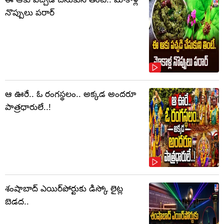
నొప్పులు పరార్‌
ఆ ఊరే.. ఓ రంగస్థలం.. అక్కడ అందరూ
పాత్రధారులే..!
శంషాబాద్ ఎయిర్‌పోర్టుకు డిస్కో లైట్ల
బెడద..