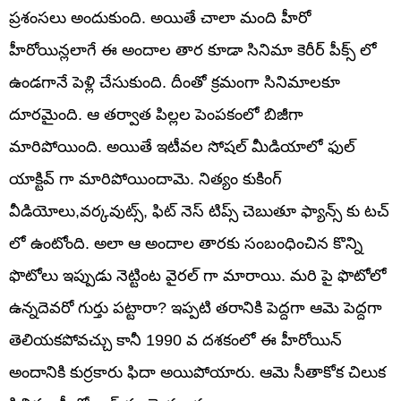
ప్రశంసలు అందుకుంది. అయితే చాలా మంది హీరో
హీరోయిన్లలాగే ఈ అందాల తార కూడా సినిమా కెరీర్ పీక్స్ లో
ఉండగానే పెళ్లి చేసుకుంది. దీంతో క్రమంగా సినిమాలకూ
దూరమైంది. ఆ తర్వాత పిల్లల పెంపకంలో బిజీగా
మారిపోయింది. అయితే ఇటీవల సోషల్ మీడియాలో ఫుల్
యాక్టివ్ గా మారిపోయిందామె. నిత్యం కుకింగ్
వీడియోలు,వర్కవుట్స్, ఫిట్ నెస్ టిప్స్ చెబుతూ ఫ్యాన్స్ కు టచ్
లో ఉంటోంది. అలా ఆ అందాల తారకు సంబంధించిన కొన్ని
ఫొటోలు ఇప్పుడు నెట్టింట వైరల్ గా మారాయి. మరి పై ఫొటోలో
ఉన్నదెవరో గుర్తు పట్టారా? ఇప్పటి తరానికి పెద్దగా ఆమె పెద్దగా
తెలియకపోవచ్చు కానీ 1990 వ దశకంలో ఈ హీరోయిన్
అందానికి కుర్రకారు ఫిదా అయిపోయారు. ఆమె సీతాకోక చిలుక