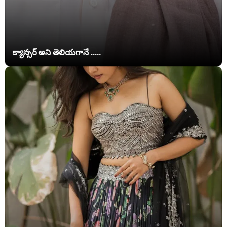
క్యాన్సర్ అని తెలియగానే .....