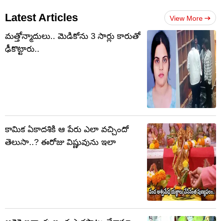
Latest Articles
View More
మత్తోన్మాదులు.. మెడికోను 3 సార్లు కారుతో
ఢీకొట్టారు..
కామిక ఏకాదశికి ఆ పేరు ఎలా వచ్చిందో
తెలుసా..? ఈరోజు విష్ణువును ఇలా