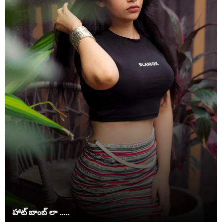
హాట్ బాంబ్ లా .....