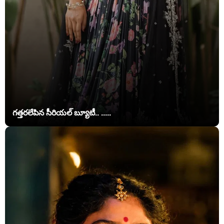
గత్తరలేపిన సీరియల్ బ్యూటీ.. .....