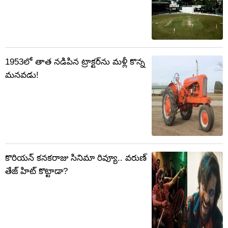
1953లో తాత నడిపిన ట్రాక్టర్‌‌ను మళ్లీ కొన్న
మనవడు!
కొరియన్ కనకరాజు సినిమా రివ్యూ.. వరుణ్
తేజ్ హిట్ కొట్టాడా?