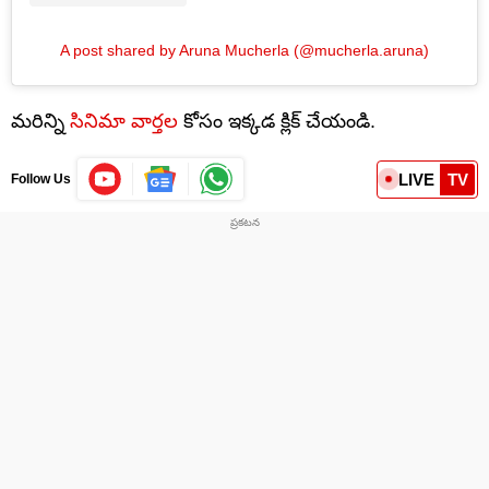
A post shared by Aruna Mucherla (@mucherla.aruna)
మరిన్ని
సినిమా వార్తల
కోసం ఇక్కడ క్లిక్ చేయండి.
LIVE
TV
Follow Us