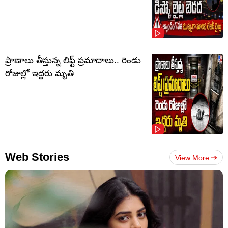
ప్రాణాలు తీస్తున్న లిఫ్ట్‌ ప్రమాదాలు.. రెండు
రోజుల్లో ఇద్దరు మృతి
Web Stories
View More