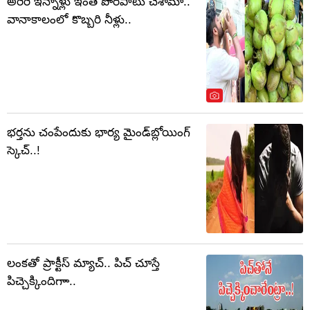
అరెరె ఇన్నాళ్లు ఇంత పొరపాటు చేశామా..
వానాకాలంలో కొబ్బరి నీళ్లు..
భర్తను చంపేందుకు భార్య మైండ్‌బ్లోయింగ్
స్కెచ్..!
లంకతో ప్రాక్టీస్ మ్యాచ్.. పిచ్ చూస్తే
పిచ్చెక్కిందిగాా..