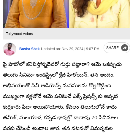
Tollywood Actors
SHARE
Basha Shek
Updated on:
Nov 29, 2024 | 9:07 PM
పై ఫొటోలో కనిపిస్తోన్నదెవరో గుర్తు పట్టారా? ఆమె ఒకప్పుడు
తెలుగు సినిమా ఇండస్ట్రీలో క్రేజీ హీరోయిన్. తన అందం,
అభినయంతో సినీ ఆడియెన్స్ మనసులను కొల్లగొట్టింది.
ముఖ్యంగా కళ్లతోనే ఆమె పలికించే ఎక్స్ ప్రెషన్స్ కు అప్పటి
కుర్రకారు ఫిదా అయిపోయారు. కేవలం తెలుగులోనే కాదు
తమిళ్, మలయాళ, కన్నడ భాషల్లో దాదాపు 70 సినిమాల
వరకు చేసిందీ అందాల తార. తన నటనతో విమర్శకుల