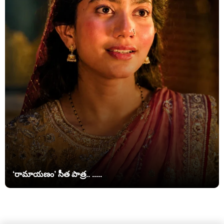
‘రామాయణం’ సీత పాత్ర.. .....