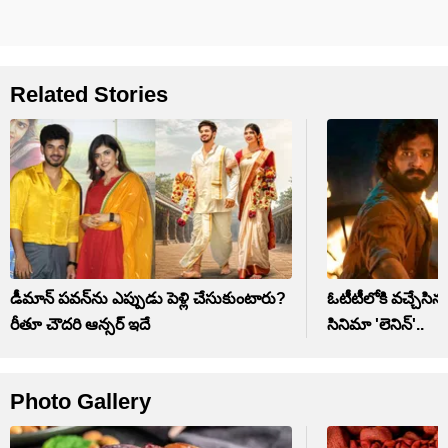
Related Stories
డీమాన్ పవన్‌ను ఎప్పుడు పెళ్లి చేసుకుంటారు?
ఓటీటీలోకి వచ్చేసిన 
రీతూ చౌదరి ఆన్సర్ ఇదే
సినిమా 'లెనిన్'..
Photo Gallery