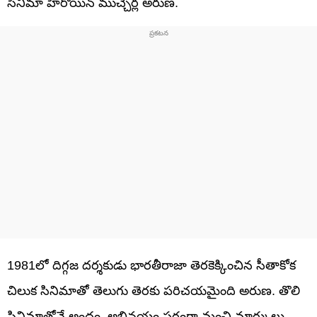
సినిమా హీరోయిన్ ముచ్చెర్ల అరుణ.
1981లో దిగ్గజ దర్శకుడు భారతీరాజా తెరకెక్కించిన సీతాకోక
చిలుక సినిమాతో తెలుగు తెరకు పరిచయమైంది అరుణ. తొలి
సినిమాతోనే అందం, అభినయం పరంగా మంచి మార్కులు