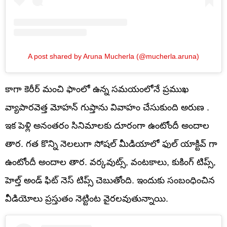
A post shared by Aruna Mucherla (@mucherla.aruna)
కాగా కెరీర్ మంచి ఫాంలో ఉన్న సమయంలోనే ప్రముఖ
వ్యాపారవెత్త మోహన్ గుప్తాను వివాహం చేసుకుంది అరుణ .
ఇక పెళ్లి అనంతరం సినిమాలకు దూరంగా ఉంటోందీ అందాల
తార. గత కొన్ని నెలలుగా సోషల్ మీడియాలో ఫుల్ యాక్టివ్ గా
ఉంటోందీ అందాల తార. వర్కవుట్స్, వంటకాలు, కుకింగ్ టిప్స్,
హెల్త్ అండ్ ఫిట్ నెస్ టిప్స్ చెబుతోంది. ఇందుకు సంబంధించిన
వీడియోలు ప్రస్తుతం నెట్టింట వైరలవుతున్నాయి.