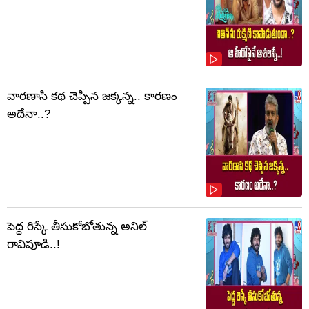
వారణాసి కథ చెప్పిన జక్కన్న.. కారణం
అదేనా..?
పెద్ద రిస్కే తీసుకోబోతున్న అనిల్
రావిపూడి..!