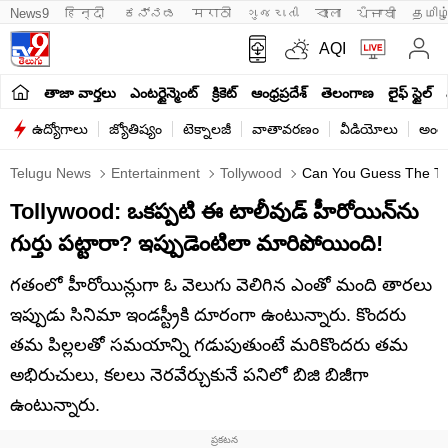
News9
हिन्दी 
ಕನ್ನಡ
मराठी
ગુજરાતી
বাংলা
ਪੰਜਾਬੀ
தமிழ
AQI
తాజా వార్తలు
ఎంటర్టైన్మెంట్
క్రికెట్
ఆంధ్రప్రదేశ్
తెలంగాణ
లైఫ్ స్టైల్
ఉద్యోగాలు
జ్యోతిష్యం
టెక్నాలజీ
వాతావరణం
వీడియోలు
అంతర
Telugu News
Entertainment
Tollywood
Can You Guess The Toll
Tollywood: ఒకప్పటి ఈ టాలీవుడ్ హీరోయిన్‌ను
గుర్తు పట్టారా? ఇప్పుడెంటిలా మారిపోయింది!
గతంలో హీరోయిన్లుగా ఓ వెలుగు వెలిగిన ఎంతో మంది తారలు
ఇప్పుడు సినిమా ఇండస్ట్రీకి దూరంగా ఉంటున్నారు. కొందరు
తమ పిల్లలతో సమయాన్ని గడుపుతుంటే మరికొందరు తమ
అభిరుచులు, కలలు నెరవేర్చుకునే పనిలో బిజి బిజీగా
ఉంటున్నారు.