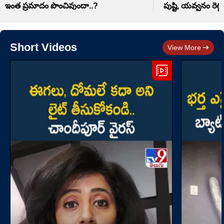
ఇంత ప్రమాదం పొంచివుందా..?
పుష్టి, యవ్వనం రెట్ట
Short Videos
View More