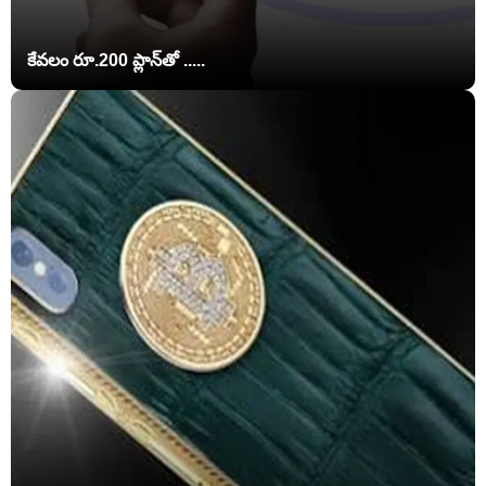
కేవలం రూ.200 ప్లాన్‌తో .....