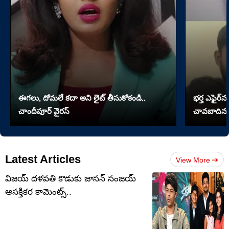
ఈగలు, దోమలే కదా అని లైట్ తీసుకోకండి..
భర్త ఎఫైర్‌న
చాందీపూర్ వైరస్
చావబాదిన భ
Latest Articles
View More
విజయ్ దళపతి కొడుకు జాసన్ సంజయ్
ఆసక్తికర కామెంట్స్..