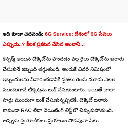
ఇది కూడా చదవండి:
6G Service: దేశంలో 6G సేవలు
ఎప్పుడు..? కీలక ప్రకటన చేసిన అంబానీ..!
కన్ఫర్మ్‌ అయిన టిక్కెట్‌ను పొందడం వల్ల రైలు టిక్కెట్‌ను ఖరారు
చేసుకునే ఇబ్బంది తగ్గుతుంది. అందుకే చివరి నిమిషంలో
ఇబ్బందులను నివారించడానికి ప్రజలు రెండు మూడు నెలల
ముందుగానే టిక్కెట్లను బుక్ చేసుకుంటారు. అయితే చాలా
సార్లు ముందుగా బుక్ చేసుకున్నప్పటికీ, టిక్కెట్ ఖరారు
కాకుండా RAC లేదా వెయిటింగ్ లిస్ట్‌లో చిక్కుకుపోతుంది.
అప్పుడు ప్రయాణికులు ప్రయాణం పొడవునా సీటు