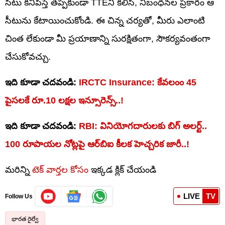
సీటు కనిపిస్తే తప్పకుండా TTEని కలిసి, నిబంధనల ప్రకారం ఆ
సీటును కేటాయించుకోండి. ఈ చిన్న చర్యతో, మీరు ఎలాంటి
చింత లేకుండా మీ ప్రయాణాన్ని సురక్షితంగా, సౌకర్యవంతంగా
చేసుకోవచ్చు.
ఇది కూడా చదవండి:
IRCTC Insurance: కేవలంం 45
పైసలకే రూ.10 లక్షల ఇన్సూరెన్స్‌..!
ఇది కూడా చదవండి:
RBI: వినియోగదారులకు బిగ్‌ అలర్ట్‌..
100 రూపాయల నోట్లపై ఆర్‌బిఐ కీలక హెచ్చరిక జారీ..!
మరిన్ని
టెక్ వార్తల కోసం
ఇక్కడ క్లిక్ చేయండి
LIVE
TV
Follow Us
భారత రైల్వే