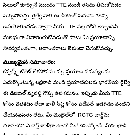
సీటులో కూర్చునే ముందు TTE నుండి రసీదు తీసుకోవడం
మర్చిపోవద్దు. రైల్వే వారి ఈ డిజిటల్ సదుపాయాన్ని
ఉపయోగించడం ద్వారా మీరు TTE వల్ల కలిగే ఇబ్బందిని
సులభంగా నివారించుకోవడంతో పాటు మీ ప్రయాణాన్ని
సౌకర్యవంతంగా, అవాంతరాలు లేకుండా చేసుకోవచ్చు.
ముఖ్యమైన సమాచారం:
కన్ఫర్మ్డ్ టికెట్ లేకపోవడం వల్ల ప్రయాణ సమస్యలను
ఎదుర్కొంటున్న లక్షలాది మంది ప్రయాణికులకు భారతీయ రైల్వే
ఈ డిజిటల్ వ్యవస్థ గొప్ప ఉపశమనం. ఇప్పుడు మీరు TTE
కోసం వెతకడం లేదా ఖాళీ సీట్ల కోసం పదేపదే అడగడం వంటివి
చేయనవసరం లేదు. మీ మొబైల్‌లో IRCTC చార్ట్‌ను
చూసుకొని ఏ బెర్త్ ఖాళీగా ఉందో మీరే కనుక్కోండి. మీకు ఖాళీ