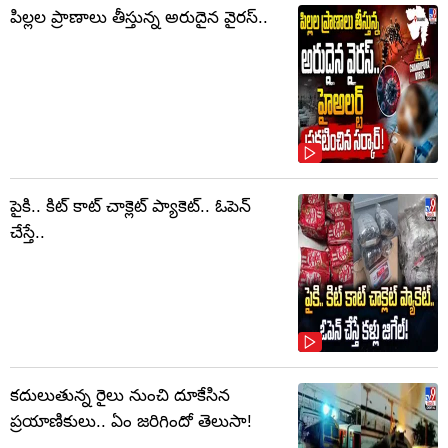
పిల్లల ప్రాణాలు తీస్తున్న అరుదైన వైరస్..
పైకి.. కిట్‌ కాట్‌ చాక్లెట్ ప్యాకెట్‌.. ఓపెన్‌
చేస్తే..
కదులుతున్న రైలు నుంచి దూకేసిన
ప్రయాణికులు.. ఏం జరిగిందో తెలుసా!