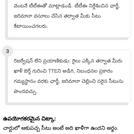
వెంటనే టీటీఈతో మాట్లాడండి. టీటీఈ నిర్దేశించిన ఛార్జీ,
జరిమానా వసూలు చేసిన తర్వాత మీకు సీటు
కేటాయించగలరు.
రిజర్వేషన్ లేని ప్రయాణికుడు: రైలు ఎక్కిన తర్వాత మీరు
ఖాళీ బెర్త్ గురించి TTEని అడిగి, నిబంధనల ప్రకారం
గమ్యస్థానం వరకు ఛార్జీ, జరిమానా చెల్లించి సరైన సీటును
పొందవచ్చు.
ఉపయోగకరమైన చిట్కా:
చార్టులో ఆకుపచ్చ సీటు అంటే అది ఖాళీగా ఉందని అర్థం.