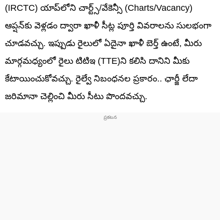
(IRCTC) యాప్‌లోని చార్ట్స్/వేకెన్సీ (Charts/Vacancy)
ఆప్షన్‌కు వెళ్లడం ద్వారా ఖాళీ సీట్ల పూర్తి వివరాలను సులభంగా
చూడవచ్చు. ఇప్పుడు రైలులో ఏదైనా ఖాళీ బెర్త్ ఉంటే, మీరు
మార్గమధ్యంలో రైలు టిటిఇ (TTE)ని కలిసి దానిని మీకు
కేటాయించుకోవచ్చు. రైల్వే నిబంధనల ప్రకారం.. ఛార్జీ లేదా
జరిమానా చెల్లించి మీరు సీటు పొందవచ్చు.