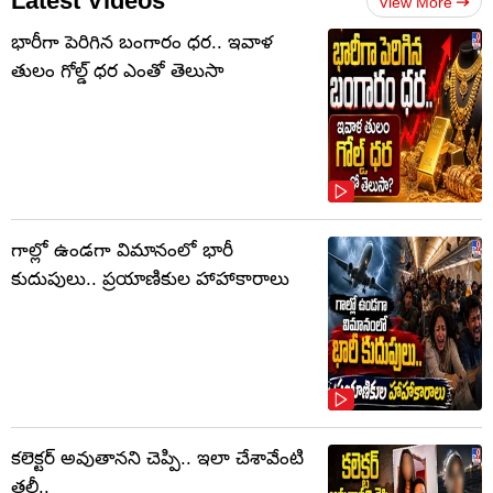
Latest Videos
View More
భారీగా పెరిగిన బంగారం ధర.. ఇవాళ
తులం గోల్డ్‌ ధర ఎంతో తెలుసా
గాల్లో ఉండగా విమానంలో భారీ
కుదుపులు.. ప్రయాణికుల హాహాకారాలు
కలెక్టర్‌ అవుతానని చెప్పి.. ఇలా చేశావేంటి
తల్లీ..