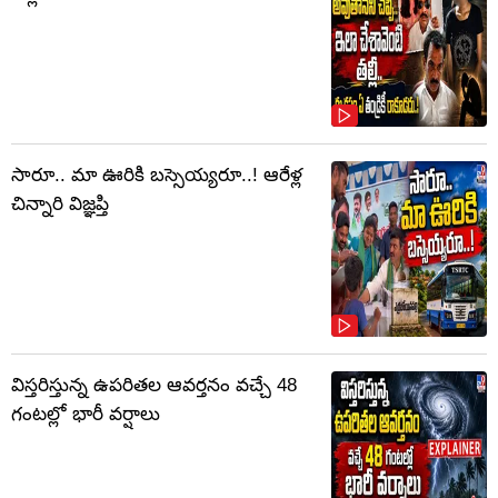
సారూ.. మా ఊరికి బస్సెయ్యరూ..! ఆరేళ్ల
చిన్నారి విజ్ఞప్తి
విస్తరిస్తున్న ఉపరితల ఆవర్తనం వచ్చే 48
గంటల్లో భారీ వర్షాలు