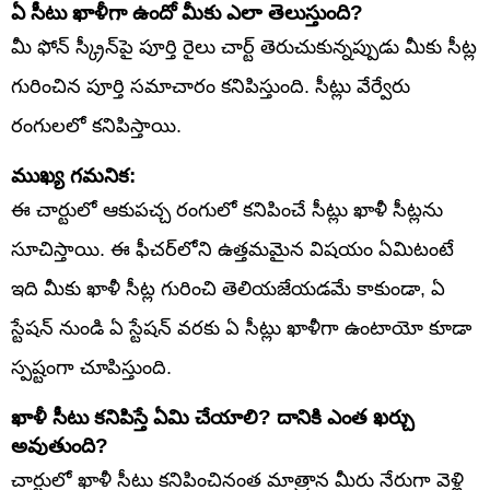
ఏ సీటు ఖాళీగా ఉందో మీకు ఎలా తెలుస్తుంది?
మీ ఫోన్ స్క్రీన్‌పై పూర్తి రైలు చార్ట్ తెరుచుకున్నప్పుడు మీకు సీట్ల
గురించిన పూర్తి సమాచారం కనిపిస్తుంది. సీట్లు వేర్వేరు
రంగులలో కనిపిస్తాయి.
ముఖ్య గమనిక:
ఈ చార్టులో ఆకుపచ్చ రంగులో కనిపించే సీట్లు ఖాళీ సీట్లను
సూచిస్తాయి. ఈ ఫీచర్‌లోని ఉత్తమమైన విషయం ఏమిటంటే
ఇది మీకు ఖాళీ సీట్ల గురించి తెలియజేయడమే కాకుండా, ఏ
స్టేషన్ నుండి ఏ స్టేషన్ వరకు ఏ సీట్లు ఖాళీగా ఉంటాయో కూడా
స్పష్టంగా చూపిస్తుంది.
ఖాళీ సీటు కనిపిస్తే ఏమి చేయాలి? దానికి ఎంత ఖర్చు
అవుతుంది?
చార్టులో ఖాళీ సీటు కనిపించినంత మాత్రాన మీరు నేరుగా వెళ్లి