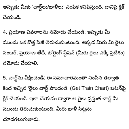
అప్పుడు మీకు ‘చార్ట్‌లు/ఖాళీలు’ ఎంపిక కనిపిస్తుంది. దానిపై క్లిక్
చేయండి.
4. ప్రయాణ వివరాలను నమోదు చేయండి: ఇప్పుడు మీ
ముందు ఒక కొత్త పేజీ తెరుచుకుంటుంది. అక్కడ మీరు మీ రైలు
నంబర్, ప్రయాణ తేదీ, బోర్డింగ్ స్టేషన్ (మీరు రైలు ఎక్కే ప్రదేశం)
నమోదు చేయాలి.
5. చార్ట్‌ను వీక్షించండి: ఈ సమాచారమంతా నింపిన తర్వాత
కింద ఇచ్చిన ‘రైలు చార్ట్ పొందండి’ (Get Train Chart) బటన్‌పై
క్లిక్ చేయండి. ఇలా చేయడం ద్వారా ఆ రైలు ప్రస్తుత చార్ట్ మీ
ముందు తెరుచుకుంటుంది. మీరు ఖాళీ సీట్లను
చూడగలుగుతారు.