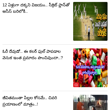
12 ఏళ్లుగా దక్కని విజయం.. సీక్రెట్ ప్లాన్‌తో
ఆసీస్ బరిలోకి..
ఓరీ దేవుడో.. ఈ కలర్‌ ఫుల్‌ పాపడాల
వెనుక ఇంత ప్రమాదం పొంచివుందా..?
జీవితమంతా పిల్లల కోసమే.. చివరి
ప్రయాణంలో మాత్రం..!