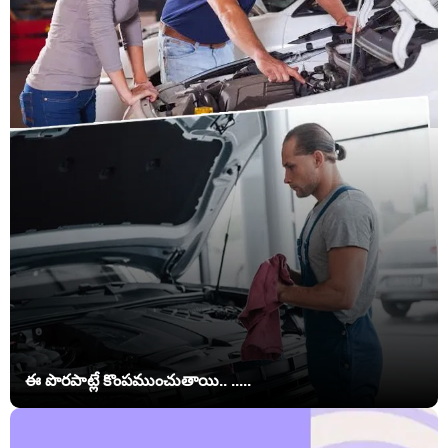
ఈ పొరపాట్లే కొంపముంచుతాయి.. .....