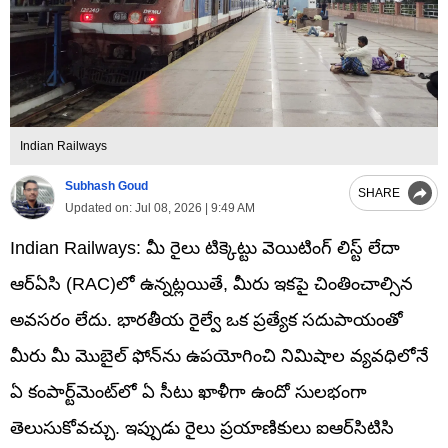
Indian Railways
Subhash Goud
SHARE
Updated on:
Jul 08, 2026 | 9:49 AM
Indian Railways: మీ రైలు టిక్కెట్టు వెయిటింగ్ లిస్ట్ లేదా
ఆర్ఏసి (RAC)లో ఉన్నట్లయితే, మీరు ఇకపై చింతించాల్సిన
అవసరం లేదు. భారతీయ రైల్వే ఒక ప్రత్యేక సదుపాయంతో
మీరు మీ మొబైల్ ఫోన్‌ను ఉపయోగించి నిమిషాల వ్యవధిలోనే
ఏ కంపార్ట్‌మెంట్‌లో ఏ సీటు ఖాళీగా ఉందో సులభంగా
తెలుసుకోవచ్చు. ఇప్పుడు రైలు ప్రయాణికులు ఐఆర్‌సిటిసి