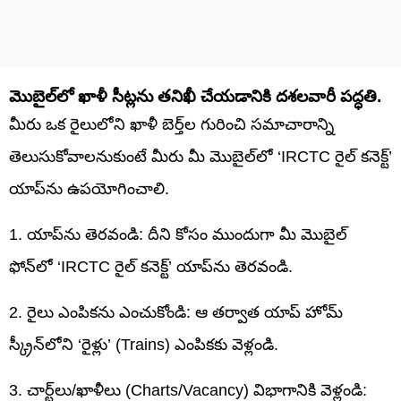
మొబైల్‌లో ఖాళీ సీట్లను తనిఖీ చేయడానికి దశలవారీ పద్ధతి.
మీరు ఒక రైలులోని ఖాళీ బెర్త్‌ల గురించి సమాచారాన్ని
తెలుసుకోవాలనుకుంటే మీరు మీ మొబైల్‌లో ‘IRCTC రైల్ కనెక్ట్’
యాప్‌ను ఉపయోగించాలి.
1. యాప్‌ను తెరవండి: దీని కోసం ముందుగా మీ మొబైల్
ఫోన్‌లో ‘IRCTC రైల్ కనెక్ట్’ యాప్‌ను తెరవండి.
2. రైలు ఎంపికను ఎంచుకోండి: ఆ తర్వాత యాప్ హోమ్
స్క్రీన్‌లోని ‘రైళ్లు’ (Trains) ఎంపికకు వెళ్లండి.
3. చార్ట్‌లు/ఖాళీలు (Charts/Vacancy) విభాగానికి వెళ్లండి: