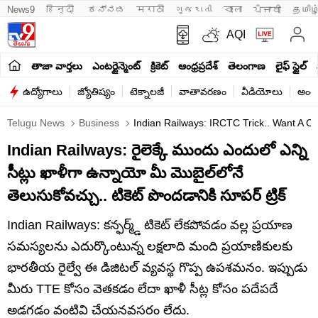
News9
हिन्दी 
ಕನ್ನಡ
मराठी
ગુજરાતી
বাংলা
ਪੰਜਾਬੀ
தமிழ
AQI
తాజా వార్తలు
ఎంటర్టైన్మెంట్
క్రికెట్
ఆంధ్రప్రదేశ్
తెలంగాణ
లైఫ్ స్టైల్
ఉద్యోగాలు
జ్యోతిష్యం
టెక్నాలజీ
వాతావరణం
వీడియోలు
అంతర
Telugu News
Business
Indian Railways: IRCTC Trick.. Want A Co
Indian Railways: రైలెక్కే ముందు ఎందులో ఎన్ని
సీట్లు ఖాళీగా ఉన్నాయో మీ మొబైల్‌లోనే
తెలుసుకోవచ్చు.. టికెట్ పొందడానికి సూపర్‌ ట్రిక్‌
Indian Railways: కన్ఫర్మ్డ్ టికెట్ లేకపోవడం వల్ల ప్రయాణ
సమస్యలను ఎదుర్కొంటున్న లక్షలాది మంది ప్రయాణికులకు
భారతీయ రైల్వే ఈ డిజిటల్ వ్యవస్థ గొప్ప ఉపశమనం. ఇప్పుడు
మీరు TTE కోసం వెతకడం లేదా ఖాళీ సీట్ల కోసం పదేపదే
అడగడం వంటివి చేయనవసరం లేదు.