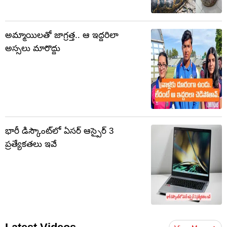
అమ్మాయిలతో జాగ్రత్త.. ఆ ఇద్దరిలా
అస్సలు మారొద్దు
భారీ డిస్కౌంట్‌లో ఏసర్ ఆస్పైర్ 3
ప్రత్యేకతలు ఇవే