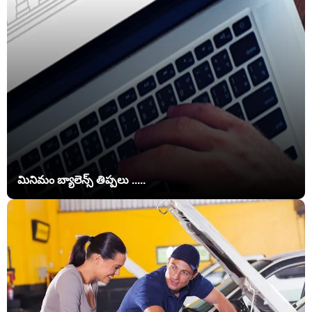
మినిమం బ్యాలెన్స్ తిప్పలు .....