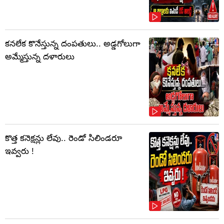
కనలేక కొనేస్తున్న దంపతులు.. అడ్డగోలుగా
అమ్మేస్తున్న దళారులు
కొత్త కనెక్షన్లు లేవు.. రెండో సిలిండరూ
ఇవ్వరు !