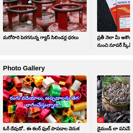
మరోసారి పెరగనున్న గ్యాస్ సిలిండర్ల ధరలు
ప్రతీ నెలా మీ అకౌంట్ల
నుంచి సూపర్ స్కీమ్
Photo Gallery
ఓరీ దేవుడో.. ఈ కలర్‌ ఫుల్‌ పాపడాల వెనుక
డైమండ్ లా పనిచేసే