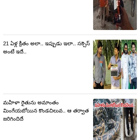
21 ఏళ్ల క్రితం అలా.. ఇప్పుడు ఇలా.. సక్సెస్
అంటే ఇదే..
మహిళా రైతును అమాంతం
మింగేయబోయిన కొండచిలువ.. ఆ తర్వాత
జరిగిందిదే