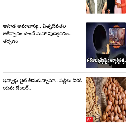
ఆషాఢ అమావాస్య.. పితృదేవతల
ఆశీర్వాదం పొందే మహా పుణ్యదినం..
తర్పణం
ఇన్నాళ్లు లైట్ తీసుకున్నామా.. పల్లీలు వీరికి
యమ డేంజర్..