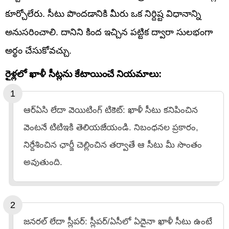
కూర్చోలేరు. సీటు పొందడానికి మీరు ఒక నిర్దిష్ట విధానాన్ని
అనుసరించాలి. దానిని కింద ఇచ్చిన పట్టిక ద్వారా సులభంగా
అర్థం చేసుకోవచ్చు.
రైళ్లలో ఖాళీ సీట్లను కేటాయించే నియమాలు:
ఆర్ఏసి లేదా వెయిటింగ్ టికెట్: ఖాళీ సీటు కనిపించిన
వెంటనే టిటిఇకి తెలియజేయండి. నిబంధనల ప్రకారం,
నిర్దేశించిన ఛార్జీ చెల్లించిన తర్వాతే ఆ సీటు మీ సొంతం
అవుతుంది.
జనరల్ లేదా స్లీపర్: స్లీపర్/ఏసీలో ఏదైనా ఖాళీ సీటు ఉంటే