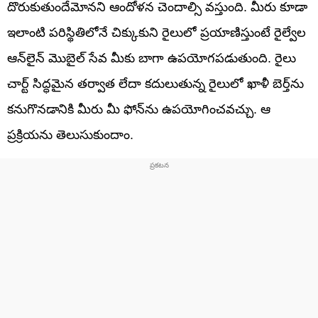
దొరుకుతుందేమోనని ఆందోళన చెందాల్సి వస్తుంది. మీరు కూడా
ఇలాంటి పరిస్థితిలోనే చిక్కుకుని రైలులో ప్రయాణిస్తుంటే రైల్వేల
ఆన్‌లైన్ మొబైల్ సేవ మీకు బాగా ఉపయోగపడుతుంది. రైలు
చార్ట్ సిద్ధమైన తర్వాత లేదా కదులుతున్న రైలులో ఖాళీ బెర్త్‌ను
కనుగొనడానికి మీరు మీ ఫోన్‌ను ఉపయోగించవచ్చు. ఆ
ప్రక్రియను తెలుసుకుందాం.