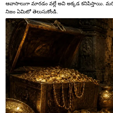
ఆవాసాలుగా మారడం వల్లే అవి అక్కడ కనిపిస్తాయి. 
నిజం ఏమిటో తెలుసుకోండి.