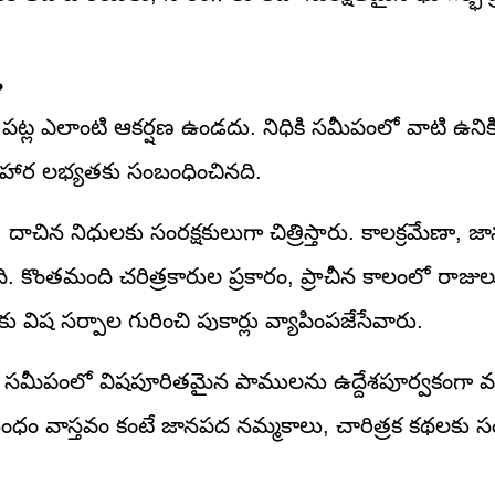
?
ిధి పట్ల ఎలాంటి ఆకర్షణ ఉండదు. నిధికి సమీపంలో వాటి ఉనిక
హార లభ్యతకు సంబంధించినది.
 నిధులకు సంరక్షకులుగా చిత్రిస్తారు. కాలక్రమేణా, 
ొంతమంది చరిత్రకారుల ప్రకారం, ప్రాచీన కాలంలో రాజుల
ష సర్పాల గురించి పుకార్లు వ్యాపింపజేసేవారు.
 నిధి సమీపంలో విషపూరితమైన పాములను ఉద్దేశపూర్వకంగా వద
బంధం వాస్తవం కంటే జానపద నమ్మకాలు, చారిత్రక కథలకు 