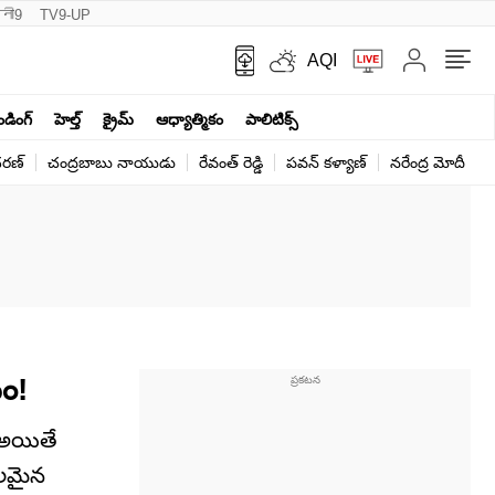
नी9
TV9-UP
AQI
ెండింగ్
హెల్త్‌
క్రైమ్
ఆధ్యాత్మికం
పాలిటిక్స్‌
ర‌ణ్‌
చంద్రబాబు నాయుడు
రేవంత్ రెడ్డి
పవన్ కళ్యాణ్
నరేంద్ర మోదీ
క
నం!
 అయితే
ూలమైన