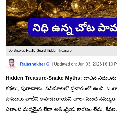
Do Snakes Really Guard Hidden Treasure
Rajashekher G
|
Updated on:
Jun 03, 2026 | 8:10 
Hidden Treasure-Snake Myths:
దాచిన నిధులను
కథలు, పురాణాలు, సినిమాలలో ప్రచారంలో ఉంది. బంగార
పాములు వాటిని కాపాడుతాయని చాలా మంది నమ్ముతారు. అయ
ఎలాంటి మర్మమైన లేదా అతీంద్రియ కారణం లేదు, కేవలం 