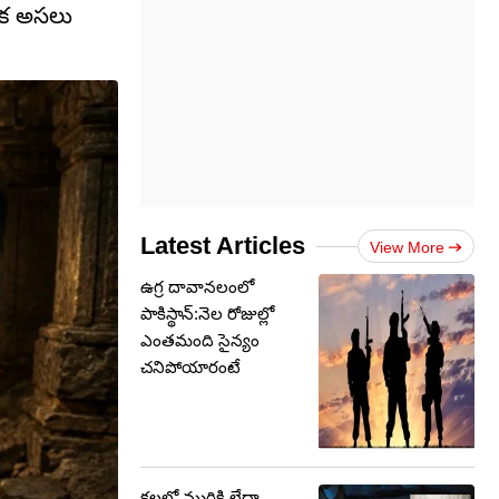
ుక అసలు
Latest Articles
View More
ఉగ్ర దావానలంలో
పాకిస్థాన్:నెల రోజుల్లో
ఎంతమంది సైన్యం
చనిపోయారంటే
కలలో మురికి లేదా