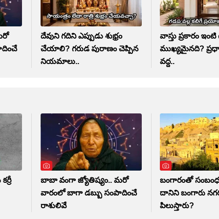
మరో
దేవుని గదిని ఎప్పుడు శుభ్రం
వాస్తు ప్రకారం ఇం
దించే
చేయాలి? గరుడ పురాణం చెప్పిన
ముఖ్యమైనది? ప్రధ
నియమాలు..
వద్ద..
ర్రీ
బాబా వంగా జ్యోతిష్యం.. మరో
బంగారంతో సంబంధం
వారంలో బాగా డబ్బు సంపాదించే
దానిని బంగారు నగ
రాశులివే
పిలుస్తారు?