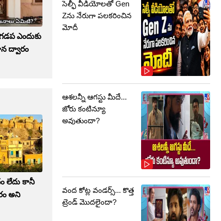
సెల్ఫీ వీడియోలతో Gen
Zను నేరుగా పలకరించిన
మోదీ
టి గడప ఎందుకు
ాన ద్వారం
ఆశలన్నీ ఆగస్టు మీదే...
జోరు కంటిన్యూ
అవుతుందా?
 లేదు కానీ
వంద కోట్ల వండర్స్‌... కొత్త
రం అని
ట్రెండ్‌ మొదలైందా?