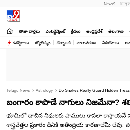
News9
हिन्द
తాజా వార్తలు
ఎంటర్టైన్మెంట్
క్రీడలు
ఆంధ్రప్రదేశ్
తెలంగాణ
ఉద్యోగాలు
జ్యోతిష్యం
టెక్నాలజీ
వాతావరణం
వీడియోలు
అం
Telugu News
Astrology
Do Snakes Really Guard Hidden Treasu
బంగారం కాపాడే నాగులు నిజమేనా? శతాబ్
భూమిలో దాచిన నిధులకు పాములు కాపలా కాస్తాయనే నమ
శాస్త్రవేత్తల ప్రకారం దీనికి అతీంద్రియ కారణాలేమీ 