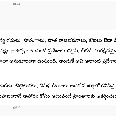
హస్య గదులు, సొరంగాలు, పాత రాజభవనాలు, కోటలు లేదా
్యంగా ఉన్న అటువంటి ప్రదేశాలు చల్లని, చీకటి, సురక్షితమ
ాలా అనుకూలంగా ఉంటుంది, అందుకే అవి అలాంటి ప్రదేశా
కలు, చిట్టెలుకలు, వివిధ కీటకాలు అధిక సంఖ్యలో కనిపిస
 సహజంగానే ఆహారం కోసం అటువంటి ప్రాంతాలకు ఆకర్షిం