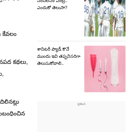
సంచలనం ఎంట్రీ..
ఎందుకో తెలుసా?
ి కేవలం
శానిటరీ ప్యాడ్ కొనే
ముందు ఇవి తప్పనిసరిగా
జానపద కథలు,
తెలుసుకోవాలి..
ు,
ిలినట్లు
సంబంధించిన