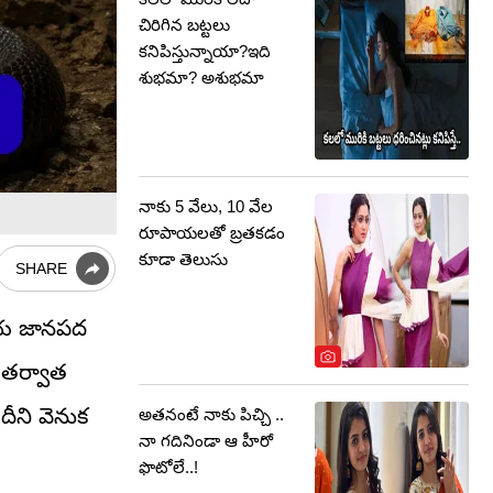
చిరిగిన బట్టలు
కనిపిస్తున్నాయా?ఇది
శుభమా? అశుభమా
నాకు 5 వేలు, 10 వేల
రూపాయలతో బ్రతకడం
కూడా తెలుసు
SHARE
తీయ జానపద
 తర్వాత
దీని వెనుక
అతనంటే నాకు పిచ్చి ..
నా గదినిండా ఆ హీరో
ఫొటోలే..!