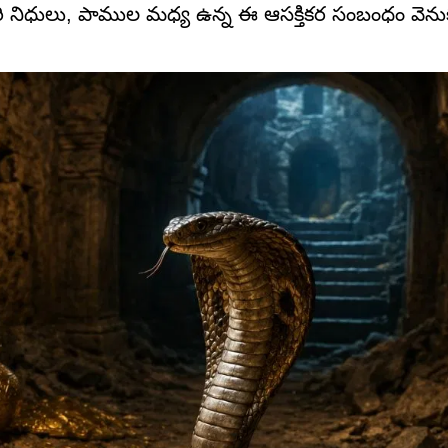
మరి నిధులు, పాముల మధ్య ఉన్న ఈ ఆసక్తికర సంబంధం వెన