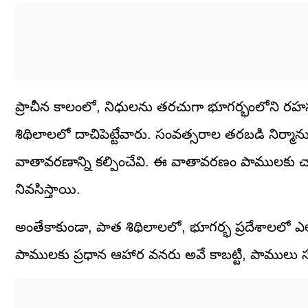
ప్రాచీన కాలంలో, నిధులను తరచుగా భూగర్భంలోని ర
శిథిలాలలో దాచిపెట్టేవారు. సంవత్సరాల తరబడి నిర్మానుష
వాతావరణాన్ని కల్పించేవి. ఈ వాతావరణం పాములకు చ
నివసిస్తాయి.
అంతేకాకుండా, పాత శిథిలాలలో, భూగర్భ ప్రదేశాలలో ఎలు
పాములకు ప్రధాన ఆహార వనరు అవే కాబట్టి, పాములు