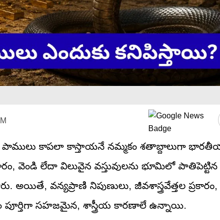
PM
 పాములు కాపలా కాస్తాయనే నమ్మకం శతాబ్దాలుగా భార
ం, వెండి లేదా విలువైన వస్తువులను భూమిలో పాతిపెట్టిన
ితే, వన్యప్రాణి నిపుణులు, జీవశాస్త్రవేత్తల ప్రకారం, 
పూర్తిగా సహజమైన, శాస్త్రీయ కారణాలే ఉన్నాయి.