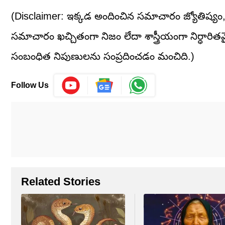
(Disclaimer: ఇక్కడ అందించిన సమాచారం జ్యోతిష్
సమాచారం ఖచ్చితంగా నిజం లేదా శాస్త్రీయంగా నిర్ధార
సంబంధిత నిపుణులను సంప్రదించడం మంచిది.)
Follow Us
Related Stories