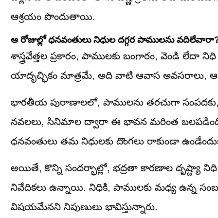
ఆశ్రయం పొందుతాయి.
ఆ రోజుల్లో ధనవంతులు నిధుల దగ్గర పాములను వదిలేవారా
శాస్త్రవేత్తల ప్రకారం, పాములకు బంగారం, వెండి లేదా న
యాదృచ్ఛికం మాత్రమే, అది వాటి ఆవాస అవసరాలు, ఆ
భారతీయ పురాణాలలో, పాములను తరచుగా సంపదకు, దాచిన
నవలలు, సినిమాల ద్వారా ఈ భావన మరింత బలపడింది. క
ధనవంతులు తమ నిధులకు దొంగలు రాకుండా ఉండేందుకు వి
అయితే, కొన్ని సందర్భాల్లో, భద్రతా కారణాల దృష్ట్యా
నివేదికలు ఉన్నాయి. నిధికి, పాములకు మధ్య ఉన్న సం
విషయమేనని నిపుణులు భావిస్తున్నారు.