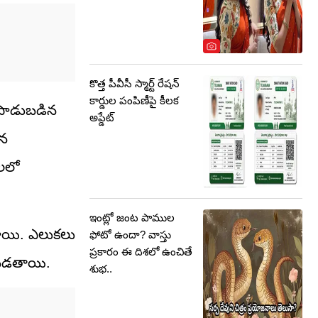
కొత్త పీవీసీ స్మార్ట్ రేషన్
కార్డుల పంపిణీపై కీలక
 పాడుబడిన
అప్డేట్
ైన
లలో
ఇంట్లో జంట పాముల
్తాయి. ఎలుకలు
ఫోటో ఉందా? వాస్తు
ప్రకారం ఈ దిశలో ఉంచితే
చబడతాయి.
శుభ..