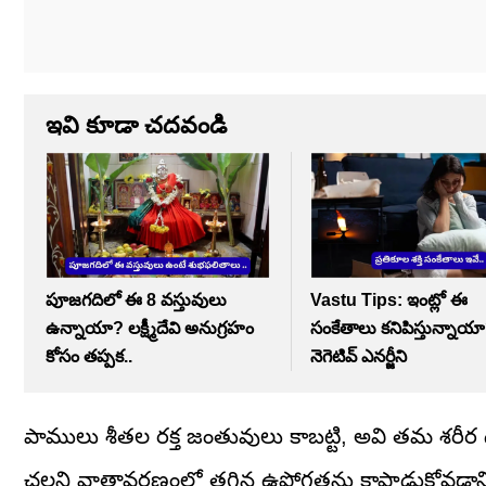
ఇవి కూడా చదవండి
పూజగదిలో ఈ 8 వస్తువులు
Vastu Tips: ఇంట్లో ఈ
ఉన్నాయా? లక్ష్మీదేవి అనుగ్రహం
సంకేతాలు కనిపిస్తున్నాయ
కోసం తప్పక..
నెగెటివ్ ఎనర్జీని
పాములు శీతల రక్త జంతువులు కాబట్టి, అవి తమ శరీర ఉ
చల్లని వాతావరణంలో తగిన ఉష్ణోగ్రతను కాపాడుకోవడాని