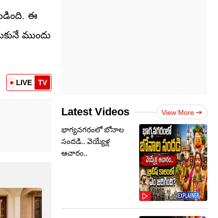
బడింది. ఈ
సుకునే ముందు
LIVE
TV
Latest Videos
View More
భాగ్యనగరంలో బోనాల
సందడి.. వెయ్యేళ్ల
ఆచారం..