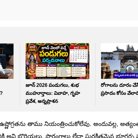
జూన్ 2026 పండుగలు, శుభ
రోగాలను దూరం చేసే శ
ా?
ముహూర్తాలు: వివాహ, గృహ
ప్రసాదం కోసం వేలాద
ప్రవేశ, అన్నప్రాశన
ష్ణోగ్రతను తాము నియంత్రించుకోలేవు. అందువల్ల, అత్యంత
కి అవి బొరియలు, సొరంగాలు లేదా సురక్షితమైన భూగర్భ ప