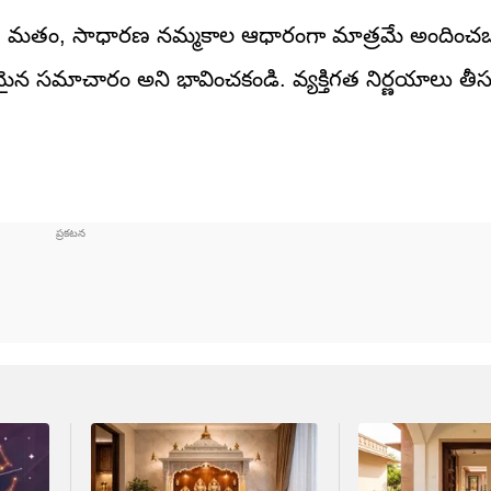
యం, మతం, సాధారణ నమ్మకాల ఆధారంగా మాత్రమే అందించ
ితమైన సమాచారం అని భావించకండి. వ్యక్తిగత నిర్ణయాలు తీ