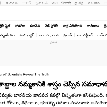
ी 
ಕನ್ನಡ
मराठी
ગુજરાતી
বাংলা
ਪੰਜਾਬੀ
தமிழ்
മലയാളം
म
లైఫ్ స్టైల్
ఫోటోలు
బిజినెస్
వెబ్ స్టోరీస్
షార్ట్ వీడియోస్
జాతీయం
ట్ర
తర్జాతీయం
వంట గ్యాస్
బంగారం, వెండి
ప్రభాస్
జూ. ఎన్టీఆర్
రామ్ చ‌
re? Scientists Reveal The Truth
దాల నమ్మకానికి శాస్త్రం చెప్పిన సమాధా
్మకం భారతీయ జానపద కథల్లో విస్తృతంగా కనిపిస్తుంది.
లేవు. పాత కోటలు, శిథిలాలు, భూగర్భ గదులు పాములకు అనుక