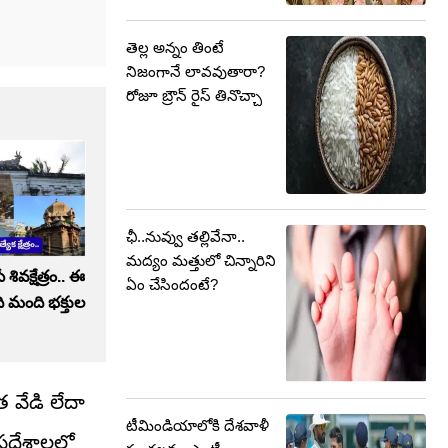
తెల్ల అన్నం తింటే
నిజంగానే లావవుతారా?
రోజూ బ్రౌన్‌ రైస్‌ తినొచ్చా
ఛీ..నువ్వు తల్లివేనా..
మద్యం మత్తులో చిన్నారిని
ివక్షేత్రం.. ఈ
ఏం చేసిందంటే?
ి మంది భక్తుల
 వేడి లేదా
టీమిండియాలోకి దేశవాళీ
్రదేశాలలో