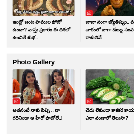
ఇంట్లో జంట పాముల ఫోటో
బాబా వంగా జ్యోతిష్యం.. 
ఉందా? వాస్తు ప్రకారం ఈ దిశలో
వారంలో బాగా డబ్బు సంపా
ఉంచితే శుభ..
రాశులివే
Photo Gallery
అతనంటే నాకు పిచ్చి .. నా
చేదు లేకుండా కాకకర కాయ క
గదినిండా ఆ హీరో ఫొటోలే..!
ఎలా వండాలో తెలుసా?