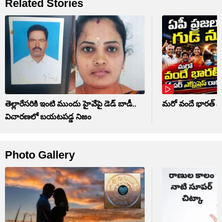
Related Stories
తెల్లారేసరికి ఇంటి ముందు హైవేపై డెడ్ బాడీ..
మరో వందే భారత్ స్లీపర
విచారణలో బయటపడ్డ నిజం
Photo Gallery