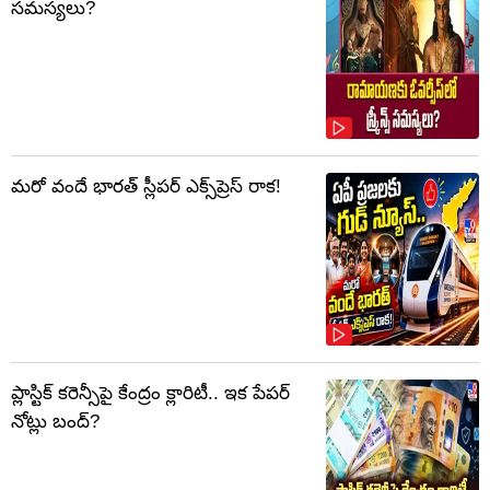
సమస్యలు?
మరో వందే భారత్ స్లీపర్ ఎక్స్‌ప్రెస్ రాక!
ప్లాస్టిక్‌ కరెన్సీపై కేంద్రం క్లారిటీ.. ఇక పేపర్‌
నోట్లు బంద్‌?