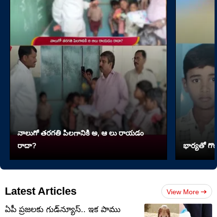
నాలుగో త‌ర‌గతి పిలగానికి అ, ఆ లు రాయ‌డం
రాదా?
భార్యతో గొడ
Latest Articles
View More
ఏపీ ప్రజలకు గుడ్‌న్యూస్.. ఇక పాము