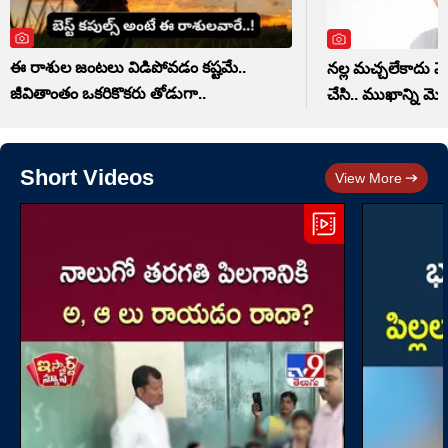
ఈ రాశుల జంటలు విడిపోవడం కష్టమే..
నల్ల మచ్చలేకాద
జీవితాంతం ఒకరికొకరు తోడుగా..
చేసి.. ముఖాన్ని మెరి
Short Videos
View More