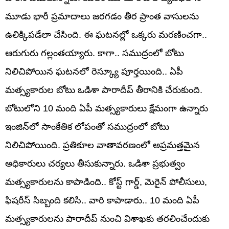
మూడు భారీ ప్రమాదాలు జరగడం తీర ప్రాంత వాసులను
ఉలిక్కిపడేలా చేసింది. ఈ ఘటనల్లో ఒక్కరు మరణించగా..
ఆరుగురు గల్లంతయ్యారు. కాగా.. సముద్రంలో బోటు
నిలిచిపోయిన ఘటనలో రెస్క్యూ పూర్తయింది.. ఏపీ
మత్స్యకారుల బోటు ఒడిశా పారాదీప్‌ తీరానికి చేరుకుంది.
బోటులోని 10 మంది ఏపీ మత్స్యకారులు క్షేమంగా ఉన్నారు
ఇంజిన్‌లో సాంకేతిక లోపంతో సముద్రంలో బోటు
నిలిచిపోయింది. ప్రతికూల వాతావరణంలో అప్రమత్తమైన
అధికారులు చర్యలు తీసుకున్నారు. ఒడిశా ప్రభుత్వం
మత్స్యకారులను కాపాడింది.. కోస్ట్ గార్డ్, మెరైన్ పోలీసులు,
ఫిషరీస్ సిబ్బంది కలిసి.. వారి కాపాడారు.. 10 మంది ఏపీ
మత్స్యకారులను పారాదీప్ నుంచి విశాఖకు తరలించేందుకు