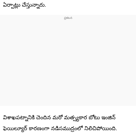
ఏర్పాట్లు చేస్తున్నారు.
విశాఖపట్నానికి చెందిన మరో మత్స్యకార బోటు ఇంజిన్
ఫెయిల్యూర్ కారణంగా నడిసముద్రంలో నిలిచిపోయింది.