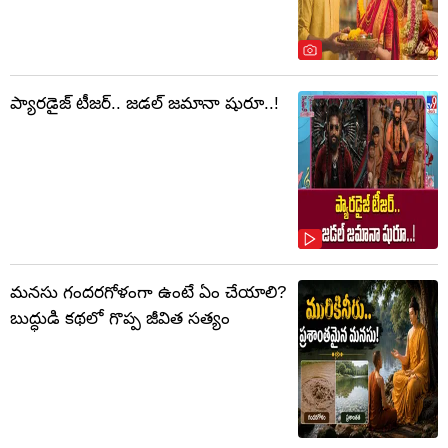
ప్యారడైజ్ టీజర్.. జడల్ జమానా షురూ..!
మనసు గందరగోళంగా ఉంటే ఏం చేయాలి?
బుద్ధుడి కథలో గొప్ప జీవిత సత్యం