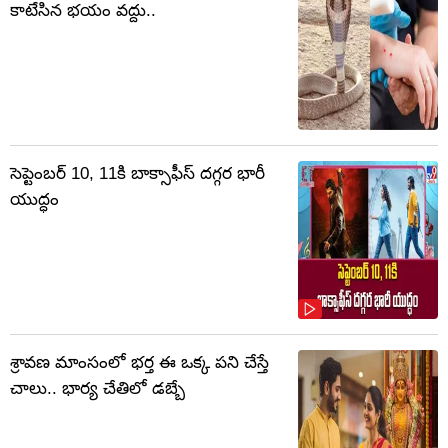
కాటేసిన భయం వద్దు..
సెప్టెంబర్‌ 10, 11కి బాక్సాఫీస్ దగ్గర భారీ
యుద్ధం
శ్రావణ మాంసంలో భర్త ఈ ఒక్క పని చేస్తే
చాలు.. భార్య చేతిలో డబ్బే