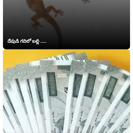
దేవుడి గదిలో బల్లి .....