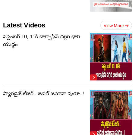
Latest Videos
View More
సెప్టెంబర్‌ 10, 11కి బాక్సాఫీస్ దగ్గర భారీ
యుద్ధం
ప్యారడైజ్ టీజర్.. జడల్ జమానా షురూ..!