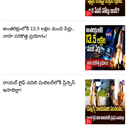
అంతరిక్షంలోకి 13.5 లక్షల మంది పేర్లు..
నాసా సరికొత్త ప్రయోగం!
రాయల్ లైఫ్ వదిలి మిలిటరీలోకి ప్రిన్సెస్
ఇసాబెల్లా!