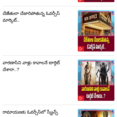
చేజేతులా చేజారిపోతున్న ఓవర్సీస్
మార్కెట్..
వారణాసిని వాళ్లు కావాలనే టార్గెట్
చేశారా..?
రామాయణకు ఓవర్సీస్‌లో స్క్రీన్స్