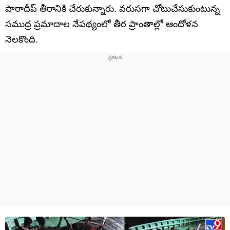
పారాదీప్ తీరానికి చేరుకున్నారు. వరుసగా చోటుచేసుకుంటున్న
సముద్ర ప్రమాదాల నేపథ్యంలో తీర ప్రాంతాల్లో ఆందోళన
నెలకొంది.