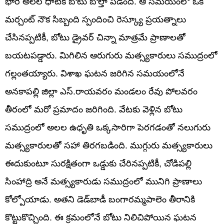
భారీ అలల ధాటికి బోటు బోల్తా పడింది. ఆ సమయంలో ఒక
మర్చంట్ నౌక సిబ్బంది స్పందించి రెస్క్యూ ప్రయత్నాలు
చేసినప్పటికీ, బోటు డ్రైవర్ చిన్నా మాత్రమే ప్రాణాలతో
బయటపడ్డారు. మిగిలిన ఆరుగురు మత్స్యకారులు సముద్రంలో
గల్లంతయ్యారు. విశాఖ ఘటన జరిగిన సమయంలోనే
అనకాపల్లి జిల్లా ఎస్.రాయవరం మండలం రేవు పోలవరం
తీరంలో మరో ప్రమాదం జరిగింది. వేటకు వెళ్లిన బోటు
సముద్రంలో అలల ఉధృతి ఒక్కసారిగా పెరగడంతో నలుగురు
మత్స్యకారులతో సహా తిరగబడింది. ముగ్గురు మత్స్యకారులు
ఈదుకుంటూ సురక్షితంగా ఒడ్డుకు చేరినప్పటికీ, చోడిపల్లి
సింహాద్రి అనే మత్స్యకారుడు సముద్రంలో మునిగి ప్రాణాలు
కోల్పోయాడు. అతని డెడ్‌బాడీ బంగారమ్మపాలెం తీరానికి
కొట్టుకొచ్చింది. ఈ క్రమంలోనే బోటు నిలిచిపోయిన ఘటన