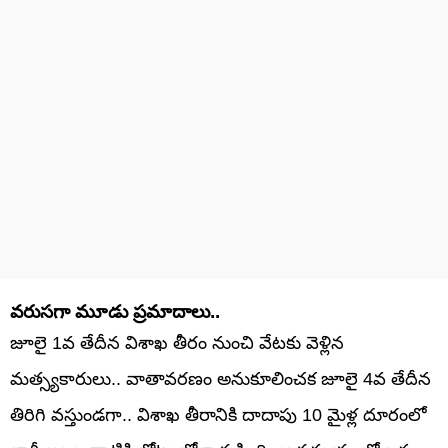
వరుసగా మూడు ప్రమాదాలు..
జూలై 1వ తేదీన విశాఖ తీరం నుంచి వేటకు వెళ్లిన
మత్స్యకారులు.. వాతావరణం అనుకూలించక జూలై 4వ తేదీన
తిరిగి వస్తుండగా.. విశాఖ తీరానికి దాదాపు 10 మైళ్ల దూరంలో