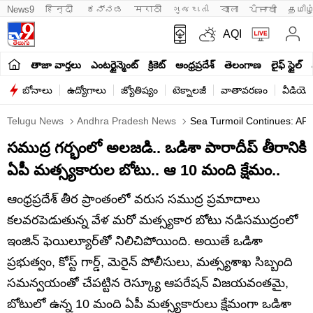
News9
हिन्दी 
ಕನ್ನಡ
मराठी
ગુજરાતી
বাংলা
ਪੰਜਾਬੀ
தமிழ
AQI
తాజా వార్తలు
ఎంటర్టైన్మెంట్
క్రికెట్
ఆంధ్రప్రదేశ్
తెలంగాణ
లైఫ్ స్టైల్
బోనాలు
ఉద్యోగాలు
జ్యోతిష్యం
టెక్నాలజీ
వాతావరణం
వీడియో
Telugu News
Andhra Pradesh News
Sea Turmoil Continues: AP 
సముద్ర గర్భంలో అలజడి.. ఒడిశా పారాదీప్‌ తీరానికి
ఏపీ మత్స్యకారుల బోటు.. ఆ 10 మంది క్షేమం..
ఆంధ్రప్రదేశ్ తీర ప్రాంతంలో వరుస సముద్ర ప్రమాదాలు
కలవరపెడుతున్న వేళ మరో మత్స్యకార బోటు నడిసముద్రంలో
ఇంజిన్‌ ఫెయిల్యూర్‌తో నిలిచిపోయింది. అయితే ఒడిశా
ప్రభుత్వం, కోస్ట్ గార్డ్, మెరైన్ పోలీసులు, మత్స్యశాఖ సిబ్బంది
సమన్వయంతో చేపట్టిన రెస్క్యూ ఆపరేషన్ విజయవంతమై,
బోటులో ఉన్న 10 మంది ఏపీ మత్స్యకారులు క్షేమంగా ఒడిశా