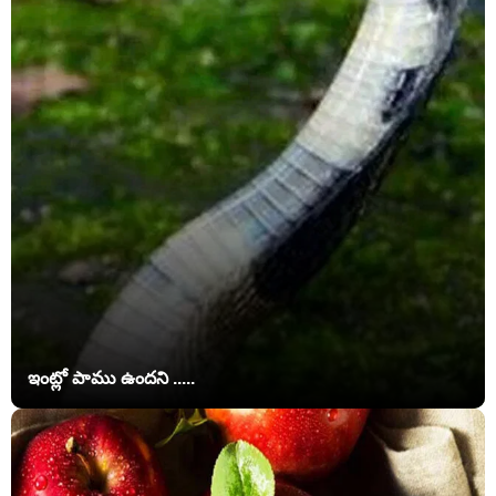
ఇంట్లో పాము ఉందని .....