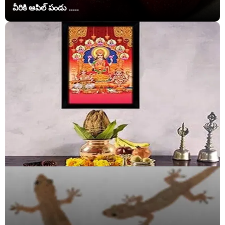
వీరికి ఆపిల్ పండు .....