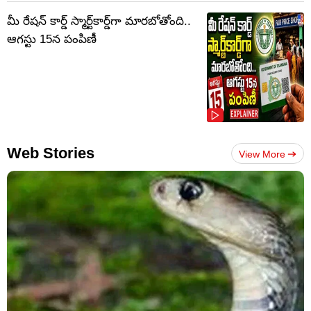
మీ రేషన్ కార్డ్ స్మార్ట్‌కార్డ్‌గా మారబోతోంది..
ఆగస్టు 15న పంపిణీ
Web Stories
View More