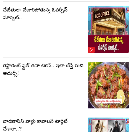
చేజేతులా చేజారిపోతున్న ఓవర్సీస్
మార్కెట్..
రెస్టారెంట్‌ స్టైల్ తవా చికెన్‌.. ఇలా చేస్తే రుచి
అదుర్స్!
వారణాసిని వాళ్లు కావాలనే టార్గెట్
చేశారా..?