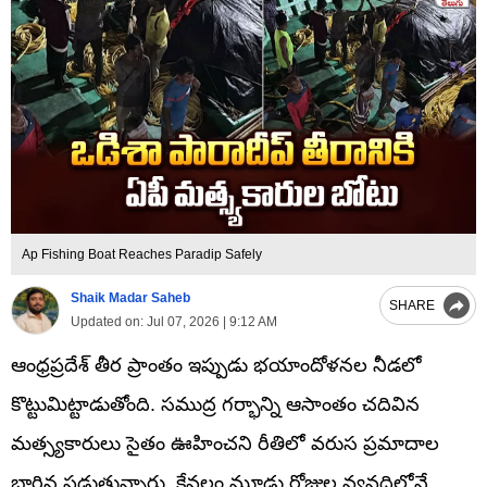
Ap Fishing Boat Reaches Paradip Safely
Shaik Madar Saheb
SHARE
Updated on:
Jul 07, 2026 | 9:12 AM
ఆంధ్రప్రదేశ్ తీర ప్రాంతం ఇప్పుడు భయాందోళనల నీడలో
కొట్టుమిట్టాడుతోంది. సముద్ర గర్భాన్ని ఆసాంతం చదివిన
మత్స్యకారులు సైతం ఊహించని రీతిలో వరుస ప్రమాదాల
బారిన పడుతున్నారు. కేవలం మూడు రోజుల వ్యవధిలోనే