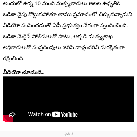
అందులో ఉన్న 10 మంది మత్స్యకారులు అలల ఉధృతికి
ఒడిశా వైపు కొట్టుకుపోతూ తాము ప్రమాదంలో చిక్కుకున్నామని
వీడియో పంపించడంతో ఏపీ ప్రభుత్వం వేగంగా స్పందించింది.
ఒడిశా మెరైన్ పోలీసులతో పాటు, అక్కడి మత్స్యశాఖ
అధికారులతో సంప్రదింపులు జరిపి వాళ్లందరినీ సురక్షితంగా
రక్షించింది.
వీడియో చూడండి..