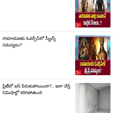
రామాయణకు ఓవర్సీస్‌లో స్క్రీన్స్
సమస్యలు?
ఫ్రిజ్‌లో ఐస్ పేరుకుపోయిందా?.. ఇలా చేస్తే
నిమిషాల్లో కరిగిపోతుంది