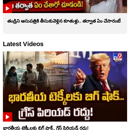
తండ్రిని ఆసుపత్రికి తీసుకువెళ్లిన కూతుళ్లు.. తర్వాత ఏం చేసారంటే
Latest Videos
భారతీయ టెక్కీలకు బిగ్‌ షాక్‌.. గ్రేస్ పిరియడ్ రద్దు!