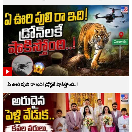
ఏ ఊరి పులి రా ఇది! డ్రోన్లకే షాకిస్తోంది..!