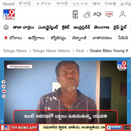
News9
हिन्दी 
ಕನ್ನಡ
मराठी
ગુજરાતી
বাংলা
ਪੰਜਾਬੀ
தமிழ
AQI
తాజా వార్తలు
ఎంటర్టైన్మెంట్
క్రికెట్
ఆంధ్రప్రదేశ్
తెలంగాణ
లైఫ్ స్టైల్
బోనాలు
ఉద్యోగాలు
జ్యోతిష్యం
టెక్నాలజీ
వాతావరణం
వీడియో
Telugu News
Telugu News Videos
Viral
Snake Bites Young Wo