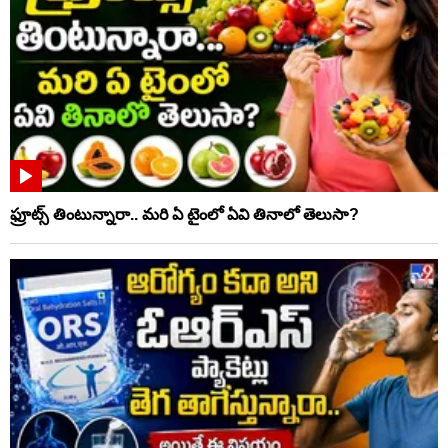
ఫ్రూట్స్‌ తింటున్నారా.. మరి ఏ టైంలో ఏవి తినాలో తెలుసా?