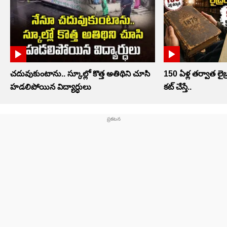
చదువుకుంటాను.. స్కూల్లో కొత్త అతిథిని చూసి
150 ఏళ్ల తర్వాత లైబ్ర
హడలిపోయిన విద్యార్ధులు
కట్ చేస్తే..