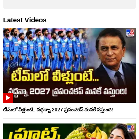
Latest Videos
టీమ్‌లో వీళ్లుంటే.. వద్దన్నా 2027 ప్రపంచకప్‌ మనకే వస్తుంది!