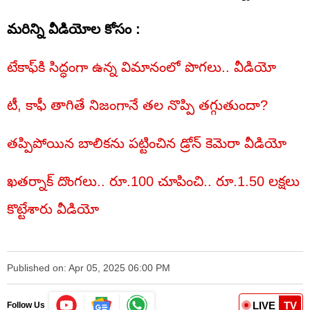
మరిన్ని వీడియోల కోసం :
టేకాఫ్‌కి సిద్ధంగా ఉన్న విమానంలో పొగలు.. వీడియో
టీ, కాఫీ తాగితే నిజంగానే తల నొప్పి తగ్గుతుందా?
తప్పిపోయిన బాలికను పట్టించిన డ్రోన్‌ కెమెరా వీడియో
ఖతర్నాక్‌ దొంగలు.. రూ.100 చూపించి.. రూ.1.50 లక్షలు
కొట్టేశారు వీడియో
Published on: Apr 05, 2025 06:00 PM
LIVE
TV
Follow Us