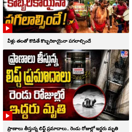
వీళ్లు తలతో కొడితే కొబ్బరికాయైనా పగలాల్సిందే
ప్రాణాలు తీస్తున్న లిఫ్ట్‌ ప్రమాదాలు.. రెండు రోజుల్లో ఇద్దరు మృతి