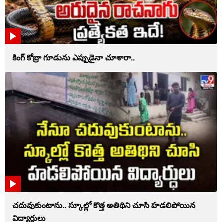
కింగ్ కోబ్రా గూడును ఎప్పుడైనా చూశారా..
చదువుకుంటాను.. స్కూల్లో కొత్త అతిథిని చూసి హడలిపోయిన
విద్యార్ధులు