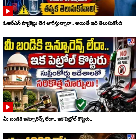
ఓఆర్‌ఎస్‌ ప్యాకెట్లు తెగ తాగేస్తున్నారా.. అయితే ఇది తెలుసుకోండి
మీ బండికి ఇన్సూరెన్స్ లేదా.. ఇక పెట్రోల్ కొట్టరు..