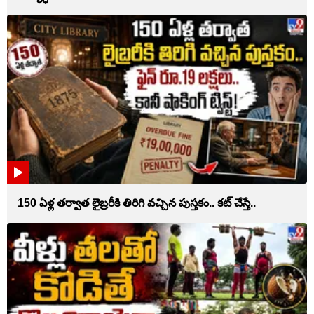
150 ఏళ్ల తర్వాత లైబ్రరీకి తిరిగి వచ్చిన పుస్తకం.. కట్ చేస్తే..