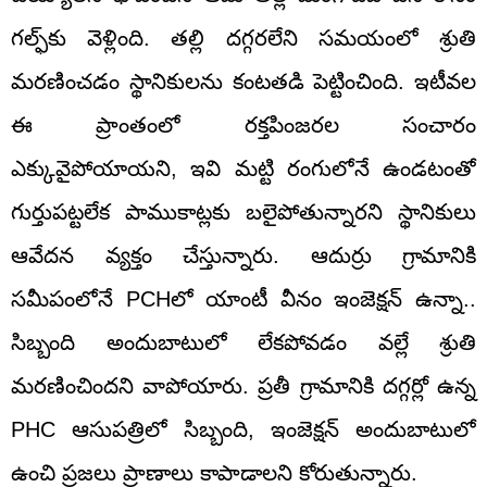
గల్ఫ్‌కు వెళ్లింది. తల్లి దగ్గరలేని సమయంలో శ్రుతి
మరణించడం స్థానికులను కంటతడి పెట్టించింది. ఇటీవల
ఈ ప్రాంతంలో రక్తపింజరల సంచారం
ఎక్కువైపోయాయని, ఇవి మట్టి రంగులోనే ఉండటంతో
గుర్తుపట్టలేక పాముకాట్లకు బలైపోతున్నారని స్థానికులు
ఆవేదన వ్యక్తం చేస్తున్నారు. ఆదుర్రు గ్రామానికి
సమీపంలోనే PCHలో యాంటీ వీనం ఇంజెక్షన్‌ ఉన్నా..
సిబ్బంది అందుబాటులో లేకపోవడం వల్లే శ్రుతి
మరణించిందని వాపోయారు. ప్రతీ గ్రామానికి దగ్గర్లో ఉన్న
PHC ఆసుపత్రిలో సిబ్బంది, ఇంజెక్షన్ అందుబాటులో
ఉంచి ప్రజలు ప్రాణాలు కాపాడాలని కోరుతున్నారు.