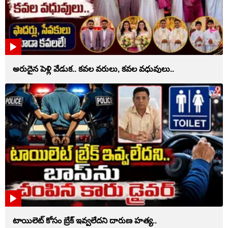
అరుదైన పెళ్లి వేడుక.. కవల వరులు, కవల వధువులు..
టాయిలెట్‌ కోసం బ్రేక్‌ ఇవ్వలేదని దారుణ హత్య..