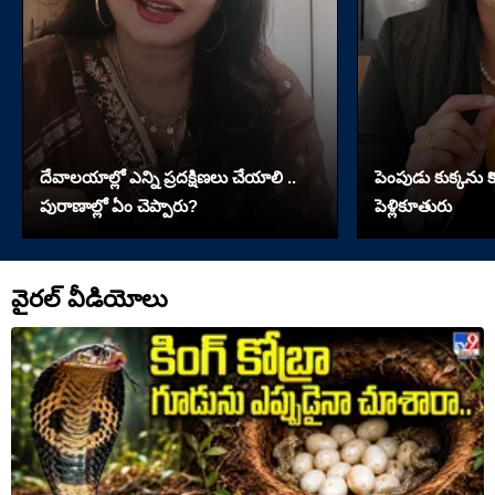
దేవాలయాల్లో ఎన్ని ప్రదక్షిణలు చేయాలి ..
పెంపుడు కుక్కను కొట
పురాణాల్లో ఏం చెప్పారు?
పెళ్లికూతురు
వైరల్ వీడియోలు