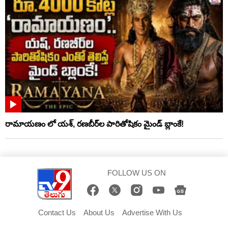
రామాయణం లో యశ్, రణబీర్‌ల పారితోషికం మైండ్‌ బ్లాంకే!
FOLLOW US ON
Contact Us
About Us
Advertise With Us