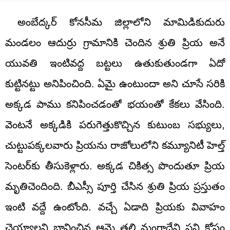
అంబేద్కర్ కోనసీమ జిల్లాలోని మామిడికుదురు
మండలం ఆదుర్రు గ్రామానికి చెందిన శ్రుతి ప్రియ అనే
యువతి ఇంటివద్ద బట్టలు ఉతుకుతుండగా ఏదో
కుట్టినట్టు అనిపించింది. ఏమై ఉంటుందా అని చూసే సరికి
అక్కడ పాము కనిపించడంతో భయంతో కేకలు వేసింది.
వెంటనే అక్కడికి పరుగెత్తుకొచ్చిన కుటుంబ సభ్యులు,
చుట్టుపక్కలవారు ప్రియను రాజోలులోని కమ్యూనిటీ హెల్త్‌
సెంటర్‌కు తీసుకెళ్లారు. అక్కడ చికిత్స పొందుతూ ప్రియ
మృతిచెందింది. బీఎస్సీ పూర్తి చేసిన శ్రుతి ప్రియ ప్రస్తుతం
ఇంటి వద్దే ఉంటోంది. వచ్చే ఏడాది ప్రియకు వివాహం
చెయ్యాలని భావించిన ఆమె తల్లి మంగాదేవి పని కోసం