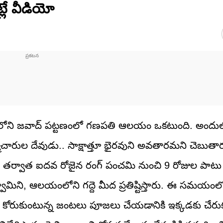
్లే వీడియో
మీ దూరంలోని జవాద్ పట్టణంలో గణపతి ఆలయం ఒకటుంది. అందుల
రహ్మచారుల దేవుడు.. సాక్షాత్తూ భైరవుని అవతారమని చెబుతా
లీ తర్వాత ఐదవ రోజైన రంగ్ పంచమి నుంచి 9 రోజుల పాటు 
ామిని, ఆలయంలోని గద్దె మీద ప్రతిష్టిస్తారు. ఈ సమయంలో
ం కోరుకుంటున్న జంటలు పూజలు చేయడానికి ఇక్కడకు చేరు