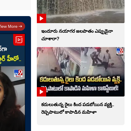
View More
ఇందూరు నయాగర జలపాతం ఎప్పుడైనా
చూశారా?
కదులుతున్న రైలు కింద పడబోయిన వ్యక్తి..
రెప్పపాటులో కాపాడిన మహిళా