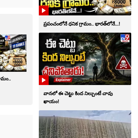
ప్రపంచంలోనే ధనిక గ్రామం.. భారత్‌లోనే...!
రామం..
వానలో ఈ చెట్టు కింద నిల్చుంటే చావు
ఖాయం!