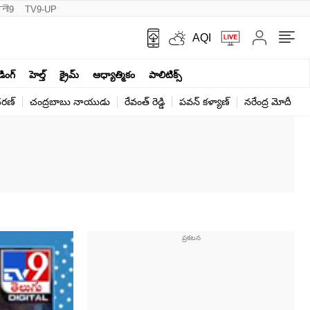
नी9
TV9-UP
AQI
ండింగ్
హెల్త్‌
క్రైమ్
ఆధ్యాత్మికం
పాలిటిక్స్‌
ర‌ణ్‌
చంద్రబాబు నాయుడు
రేవంత్ రెడ్డి
పవన్ కళ్యాణ్
నరేంద్ర మోదీ
క