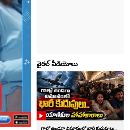
వైరల్ వీడియోలు
గాల్లో ఉండగా విమానంలో భారీ కుదుపులు..