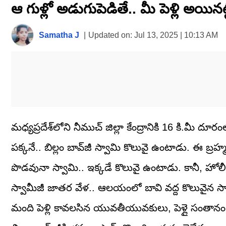
ఆ గుళ్లో అడుగుపెడితే.. మీ పెళ్లి అయినట
seconds
of
1
minute,
Samatha J
|
Updated on:
Jul 13, 2025 | 10:13 AM
35
seconds
Volume
0%
మధ్యప్రదేశ్​లోని నీముచ్ జిల్లా కేంద్రానికి 16 కి.
పక్కనే.. బిల్లం బావ్‌జీ స్వామి కొలువై ఉంటాడు. ఈ బ్
పొడవునా స్వామి.. ఇక్కడే కొలువై ఉంటాడు. కానీ, హో
స్వామీజీ జాతర వేళ.. ఆలయంలో బావి వద్ద కొలువైన స్వ
మంది పెళ్లి కావలసిన యువతీయువకులు, పెళ్లై సంతాన