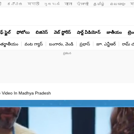
ी 
ಕನ್ನಡ
मराठी
ગુજરાતી
বাংলা
ਪੰਜਾਬੀ
தமிழ்
മലയാളം
म
ఫ్ స్టైల్
ఫోటోలు
బిజినెస్
వెబ్ స్టోరీస్
షార్ట్ వీడియోస్
జాతీయం
ట్రె
తర్జాతీయం
వంట గ్యాస్
బంగారం, వెండి
ప్రభాస్
జూ. ఎన్టీఆర్
రామ్ చ‌
 Video In Madhya Pradesh