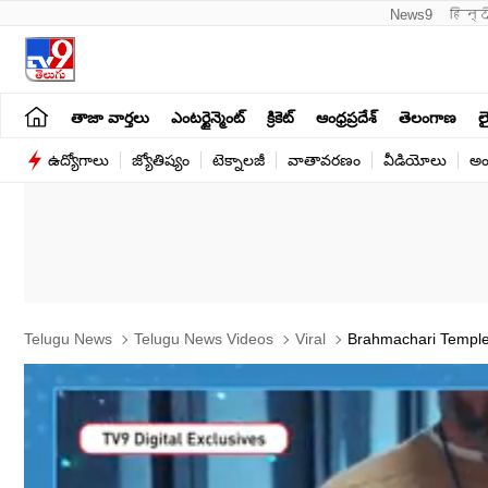
News9
हिन्द
తాజా వార్తలు
ఎంటర్టైన్మెంట్
క్రికెట్
ఆంధ్రప్రదేశ్
తెలంగాణ
లై
ఉద్యోగాలు
జ్యోతిష్యం
టెక్నాలజీ
వాతావరణం
వీడియోలు
అం
Telugu News
Telugu News Videos
Viral
Brahmachari Temple