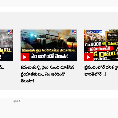
్‌..
కదులుతున్న రైలు నుంచి దూకేసిన
ప్రపంచంలోనే ధనిక గ్
ప్రయాణికులు.. ఏం జరిగిందో
భారత్‌లోనే...!
తెలుసా!