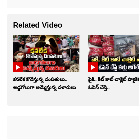
Related Video
కనలేక కొనేస్తున్న దంపతులు..
పైకి.. కిట్‌ కాట్‌ చాక్లెట్ ప్యాకెట
అడ్డగోలుగా అమ్మేస్తున్న దళారులు
ఓపెన్‌ చేస్తే..