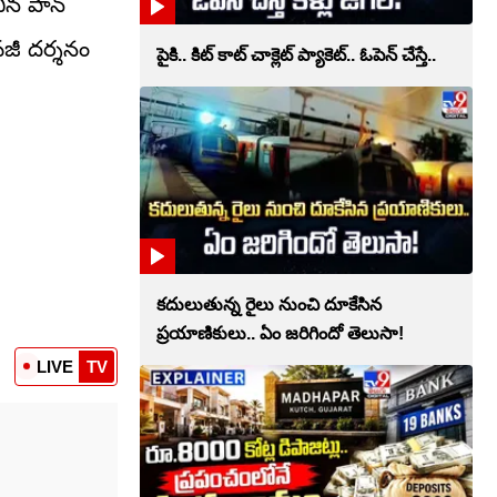
చిన పాన్
వజీ దర్శనం
పైకి.. కిట్‌ కాట్‌ చాక్లెట్ ప్యాకెట్‌.. ఓపెన్‌ చేస్తే..
కదులుతున్న రైలు నుంచి దూకేసిన
ప్రయాణికులు.. ఏం జరిగిందో తెలుసా!
LIVE
TV