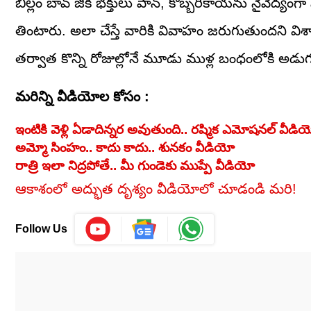
బిల్లం బావ్ జీకి భక్తులు పాన్, కొబ్బరికాయను నైవేద్యంగా 
తింటారు. అలా చేస్తే వారికి వివాహం జరుగుతుందని విశ్వ
తర్వాత కొన్ని రోజుల్లోనే మూడు ముళ్ల బంధంలోకి అడుగ
మరిన్ని వీడియోల కోసం :
ఇంటికి వెళ్లి ఏడాదిన్నర అవుతుంది.. రష్మిక ఎమోషనల్ వీడి
అమ్మో సింహం.. కాదు కాదు.. శునకం వీడియో
రాత్రి ఇలా నిద్రపోతే.. మీ గుండెకు ముప్పే వీడియో
ఆకాశంలో అద్భుత దృశ్యం వీడియోలో చూడండి మరి!
Follow Us