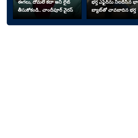
ఈగలు, దోమలే కదా అని లైట్
భర్త ఎఫైర్‌ను నిలదీసిన భార
తీసుకోకండి.. చాందీపూర్ వైరస్
బ్యాట్‌తో చావబాదిన భర్త