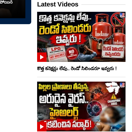
రిపోయిన
Latest Videos
కొత్త కనెక్షన్లు లేవు.. రెండో సిలిండరూ ఇవ్వరు !