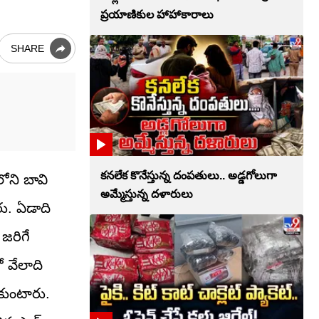
ప్రయాణికుల హాహాకారాలు
SHARE
కనలేక కొనేస్తున్న దంపతులు.. అడ్డగోలుగా
ోని బావి
అమ్మేస్తున్న దళారులు
రు. ఏడాది
జరిగే
 వేలాది
కుంటారు.