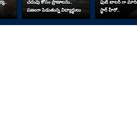
్య..
చదువు కోసం ప్రాణాలను..
ఫుట్ బాలర్ గా మా
పణంగా పెడుతున్న విద్యార్థులు
స్టార్ హీరో..