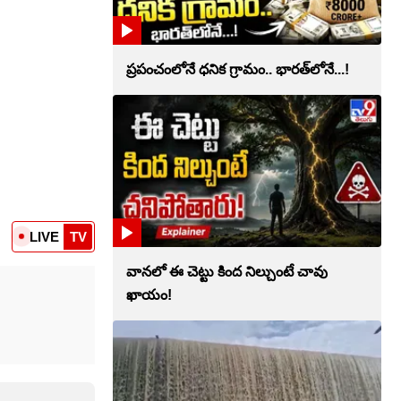
ప్రపంచంలోనే ధనిక గ్రామం.. భారత్‌లోనే...!
LIVE
TV
వానలో ఈ చెట్టు కింద నిల్చుంటే చావు
ఖాయం!