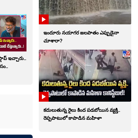
ఇందూరు నయాగర జలపాతం ఎప్పుడైనా
చూశారా?
లాప్ ఇచ్చారు..
సం..
కదులుతున్న రైలు కింద పడబోయిన వ్యక్తి..
రెప్పపాటులో కాపాడిన మహిళా