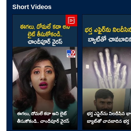
Short Videos
ఈగలు, దోమలే కదా అని లైట్
భర్త ఎఫైర్‌ను నిలదీసిన భార
తీసుకోకండి.. చాందీపూర్ వైరస్
బ్యాట్‌తో చావబాదిన భర్త