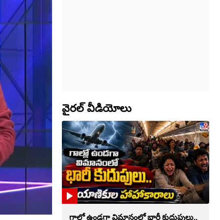
వైరల్ వీడియోలు
గాల్లో ఉండగా విమానంలో భారీ కుదుపులు..