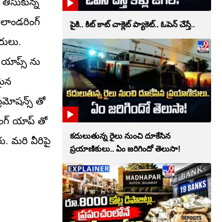
 తీసుకున్న
లాండరింగ్‌
పైకి.. కిట్‌ కాట్‌ చాక్లెట్ ప్యాకెట్‌.. ఓపెన్‌ చేస్తే..
రులు.
యాప్స్ ను
మైన
రమోషన్స్ తో
ింగ్ యాప్ తో
కదులుతున్న రైలు నుంచి దూకేసిన
. మరి వీరిపై
ప్రయాణికులు.. ఏం జరిగిందో తెలుసా!