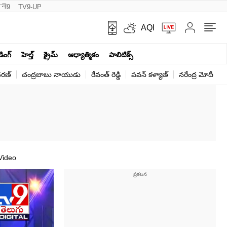
नी9
TV9-UP
AQI
ండింగ్
హెల్త్‌
క్రైమ్
ఆధ్యాత్మికం
పాలిటిక్స్‌
ర‌ణ్‌
చంద్రబాబు నాయుడు
రేవంత్ రెడ్డి
పవన్ కళ్యాణ్
నరేంద్ర మోదీ
క
Video