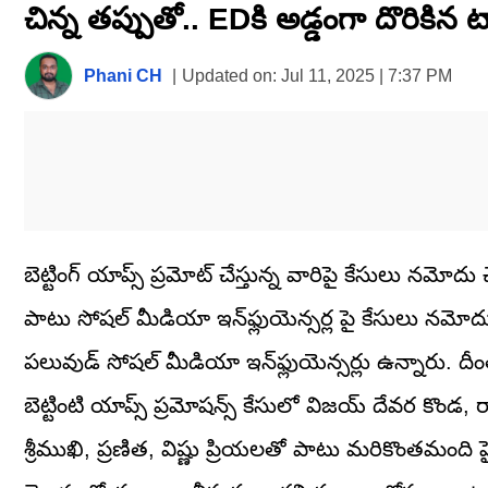
చిన్న తప్పుతో.. EDకి అడ్డంగా దొరికిన టాల
seconds
of
1
minute,
Phani CH
|
Updated on:
Jul 11, 2025 | 7:37 PM
58
seconds
Volume
0%
బెట్టింగ్ యాప్స్ ప్రమోట్ చేస్తున్న వారిపై కేసులు నమో
పాటు సోషల్ మీడియా ఇన్‌ఫ్లుయెన్సర్ల పై కేసులు నమోద
పలువుడ్ సోషల్ మీడియా ఇన్‌ఫ్లుయెన్సర్లు ఉన్నారు. దీం
బెట్టింటి యాప్స్ ప్రమోషన్స్ కేసులో విజయ్ దేవర కొండ, రా
శ్రీముఖి, ప్రణిత, విష్ణు ప్రియలతో పాటు మరికొంతమంది 