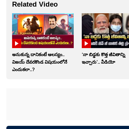
Related Video
అనుకున్న దానికంటే ఆలస్యం..
‘నా బిడ్డకు కొత్త జీవితాన్ని
విజయ్ దేవరకొండ విషయంలోనే
ఇచ్చారు’.. వీడియో
ఎందుకలా..?