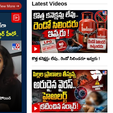
Latest Videos
View More
కొత్త కనెక్షన్లు లేవు.. రెండో సిలిండరూ ఇవ్వరు !
రిపోయిన