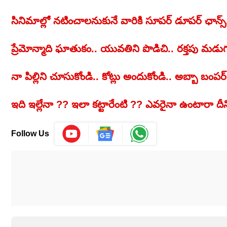
సినిమాల్లో నటించాలనుకునే వారికి సూపర్ డూపర్ ఛాన్
ప్రేమోన్మాది ఘాతుకం.. యువతిని పొడిచి.. రక్తపు మడుగు
నా పిల్లిని చూసుకోండి.. కోట్లు అందుకోండి.. అబ్బా బం
ఇది ఇల్లేనా ?? ఇలా కట్టారేంటి ?? ఎవరైనా ఉంటారా దీ
Follow Us