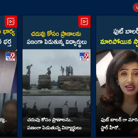
్య..
చదువు కోసం ప్రాణాలను..
ఫుట్ బాలర్ గా మా
పణంగా పెడుతున్న విద్యార్థులు
స్టార్ హీరో..