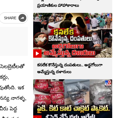
ప్రయాణికుల హాహాకారాలు
SHARE
కనలేక కొనేస్తున్న దంపతులు.. అడ్డగోలుగా
సెలబ్రెటీలతో
అమ్మేస్తున్న దళారులు
ర్లు,
అవుతోంది. ఇక
అనన్య నాగళ్ళ,
రు పెద్ద