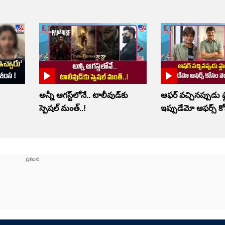
అన్నీ ఆగస్ట్‌లోనే.. టాలీవుడ్‌కు
ఆఫర్ వచ్చినప్పుడు ఫ్
స్పెషల్ మంత్..!
ఇప్పుడేమో ఆఫర్స్ కో