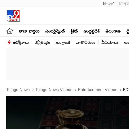
News9
हिन्द
తాజా వార్తలు
ఎంటర్టైన్మెంట్
క్రికెట్
ఆంధ్రప్రదేశ్
తెలంగాణ
లై
ఉద్యోగాలు
జ్యోతిష్యం
టెక్నాలజీ
వాతావరణం
వీడియోలు
అం
Telugu News
Telugu News Videos
Entertainment Videos
ED 