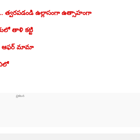
స్.. త్వరపడండి ఉల్లాసంగా ఉత్సాహంగా
లో తాళి కట్టి
పర్ ఆఫర్ మామా
నిలో