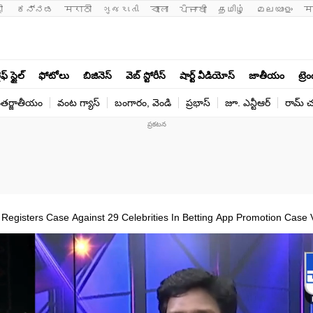
ी 
ಕನ್ನಡ
मराठी
ગુજરાતી
বাংলা
ਪੰਜਾਬੀ
தமிழ்
മലയാളം
म
ఫ్ స్టైల్
ఫోటోలు
బిజినెస్
వెబ్ స్టోరీస్
షార్ట్ వీడియోస్
జాతీయం
ట్రె
తర్జాతీయం
వంట గ్యాస్
బంగారం, వెండి
ప్రభాస్
జూ. ఎన్టీఆర్
రామ్ చ‌
Registers Case Against 29 Celebrities In Betting App Promotion Case 