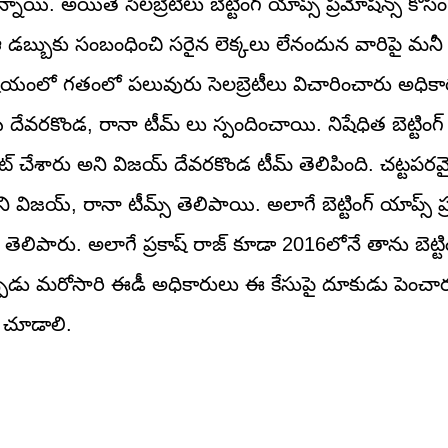
ి. అయితే సెలబ్రెటీలు బెట్టింగ్ యాప్స్ ప్రమోషన్స్ కోసం
 ఆ డబ్బుకు సంబంధించి సరైన లెక్కలు లేనందున వారిపై మనీ 
 విషయంలో గతంలో పలువురు సెలబ్రెటీలు విచారించారు అధికా
కొండ, రానా టీమ్ లు స్పందించాయి. నిషేధిత బెట్టింగ్ 
మోట్ చేశారు అని విజయ్ దేవరకొండ టీమ్ తెలిపింది. చట్టపర
ిజయ్, రానా టీమ్స్ తెలిపాయి. అలాగే బెట్టింగ్ యాప్స్ ప్
లిపారు. అలాగే ప్రకాష్ రాజ్ కూడా 2016లోనే తాను బెట్ట
్పుడు మరోసారి ఈడీ అధికారులు ఈ కేసుపై దూకుడు పెంచారు
ో చూడాలి.