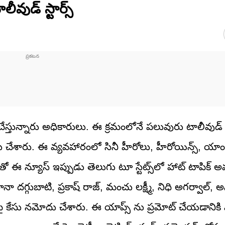
ీవుడ్ స్టార్స్
దు చేస్తున్నారు అధికారులు. ఈ క్రమంలోనే పలువురు టాలీవుడ్ 
ు చేశారు. ఈ వ్యవహారంలో సినీ హీరోలు, హీరోయిన్స్, యాంక
తో ఈ న్యూస్ ఇప్పుడు తెలుగు టూ స్టేట్స్‌లో హాట్ టాపిక్ 
నా దగ్గుబాటి, ప్రకాష్ రాజ్, మంచు లక్ష్మీ, నిధి అగర్వాల్, 
పై కేసు నమోదు చేశారు. ఈ యాప్స్ ను ప్రమోట్ చేయడానికి వీ