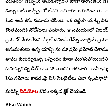
మొత్తంలో డబ్బులు తీసుకున్నారని కూడా ఆరోపణలు ఉన్నాయ
డబ్బు ఐటీ రిటర్న్స్ లో లేవని అధికారులు గురించారు.
కింద ఈడీ కేసు నమోదు చేసింది. ఇక బెట్టింగ్ యాప్స్
కొంతమందికి నోటీసులు పంపారు. ఆ సమయంలో విజయ్ దేవర
ప్రమోట్ చేయలేదని, స్కిల్ డెవలప్ గేమ్స్ మాత్రమే ప్ర
అనుమతులు ఉన్న యాప్స్ ను మాత్రమే ప్రమోట్ చేశామని వ
తాము కుదుర్చుకున్న ఒప్పందం కూడా ముగిసిపోయిందని తె
కుదుర్చుకున్న డీల్ అయిపోయిందని తెలిపారు. కానీ ఇప
కేసు నమోదు కావడంపై సినీ సెలబ్రెటీలు ఎలా స్పందిస్తార
మరిన్ని
వీడియోల
కోసం ఇక్కడ క్లిక్ చేయండి
Also Watch: