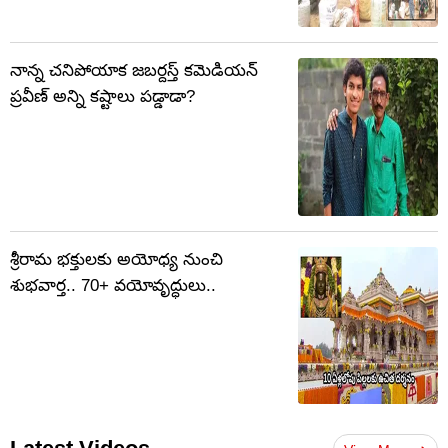
నాన్న చనిపోయాక జబర్దస్త్ కమెడియన్
ప్రవీణ్ అన్ని కష్టాలు పడ్డాడా?
శ్రీరామ భక్తులకు అయోధ్య నుంచి
శుభవార్త.. 70+ వయోవృద్ధులు..