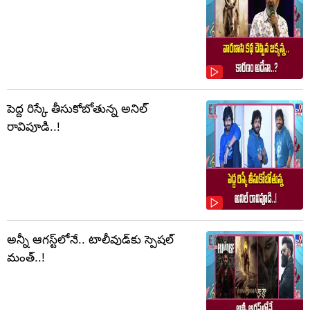
పెద్ద రిస్కే తీసుకోబోతున్న అనిల్
రావిపూడి..!
అన్నీ ఆగస్ట్‌లోనే.. టాలీవుడ్‌కు స్పెషల్
మంత్..!