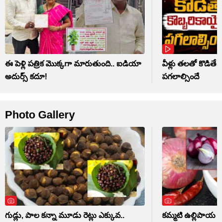
ఈ పెళ్లి పత్రిక మొక్కగా మారుతుంది.. ఐడియా
వీళ్లు తలతో కొడితే 
అదుర్స్ కదూ!
పగలాల్సిందే
Photo Gallery
గుడ్లు, పాల కన్నా మూడు రెట్లు ఎక్కువ..
కమ్మటి ఉల్లిపాయ పచ