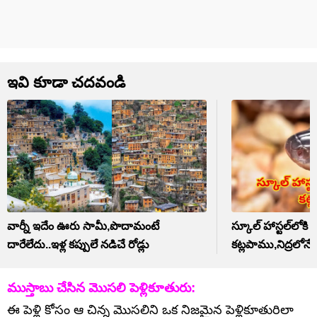
ఇవి కూడా చదవండి
వార్నీ ఇదేం ఊరు సామీ,పొదామంటే
స్కూల్ హాస్టల్‌లోకి
దారేలేదు..ఇళ్ల కప్పులే నడిచే రోడ్లు
కట్లపాము,నిద్రలోనే
ముస్తాబు చేసిన మొసలి పెళ్లికూతురు:
ఈ పెళ్లి కోసం ఆ చిన్న మొసలిని ఒక నిజమైన పెళ్లికూతురిలా