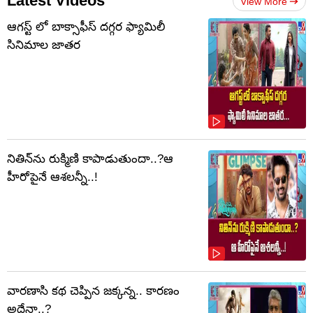
Latest Videos
View More
ఆగస్ట్ లో బాక్సాఫీస్ దగ్గర ఫ్యామిలీ
సినిమాల జాతర
నితిన్‌ను రుక్మిణి కాపాడుతుందా..?ఆ
హీరోపైనే ఆశలన్నీ..!
వారణాసి కథ చెప్పిన జక్కన్న.. కారణం
అదేనా..?