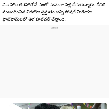
వివాహాల తరహాలోనే ఎంతో ఘనంగా పెళ్లి చేసుకున్నారు. దీనికి
సంబంధించిన వీడియో ప్రస్తుతం అన్ని సోషల్ మీడియా
ప్లాట్‌ఫామ్‌లలో తెగ హల్‌చల్ చేస్తోంది.