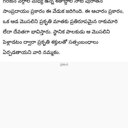
గిరిజన వర్గాల మధ్య ఉన్న శతాబ్దాల నాటి పురాతన
సాంప్రదాయం ప్రకారం ఈ వేడుక జరిగింది. ఈ ఆచారం ప్రకారం,
ఒక ఆడ మొసలిని ప్రకృతి మాతకు ప్రతిరూపమైన రాకుమారి
లేదా దేవతగా భావిస్తారు. స్థానిక పాలకుడు ఆ మొసలిని
పెళ్లాడటం ద్వారా ప్రకృతి శక్తులతో సత్సంబంధాలు
ఏర్పడతాయని వారి నమ్మకం.