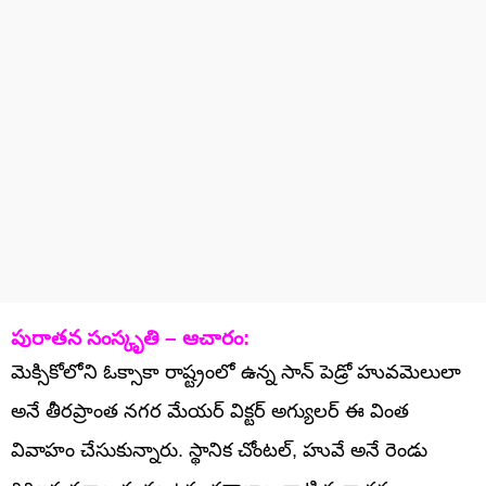
పురాతన సంస్కృతి – ఆచారం:
మెక్సికోలోని ఓక్సాకా రాష్ట్రంలో ఉన్న సాన్ పెడ్రో హువమెలులా
అనే తీరప్రాంత నగర మేయర్ విక్టర్ అగ్యులర్ ఈ వింత
వివాహం చేసుకున్నారు. స్థానిక చోంటల్, హువే అనే రెండు