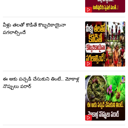
వీళ్లు తలతో కొడితే కొబ్బరికాయైనా
పగలాల్సిందే
ఈ ఆకు పచ్చడి చేసుకుని తింటే.. మోకాళ్ల
నొప్పులు పరార్‌