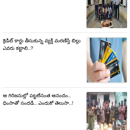
క్రెడిట్ కార్డు తీసుకున్న వ్యక్తి మరణిస్తే బిల్లు
ఎవరు కట్టాలి..?
ఆ గిరిజనుల్లో పట్టలేనంత ఆనందం..
ధింసాతో సందడి.. ఎందుకో తెలుసా..!