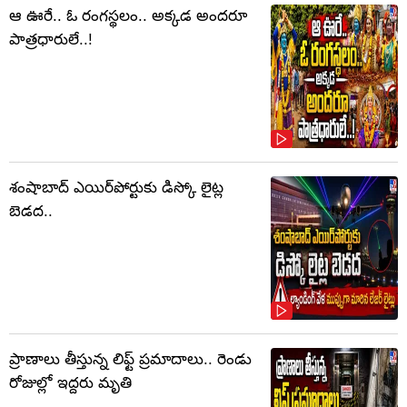
ఆ ఊరే.. ఓ రంగస్థలం.. అక్కడ అందరూ
పాత్రధారులే..!
శంషాబాద్ ఎయిర్‌పోర్టుకు డిస్కో లైట్ల
బెడద..
ప్రాణాలు తీస్తున్న లిఫ్ట్‌ ప్రమాదాలు.. రెండు
రోజుల్లో ఇద్దరు మృతి