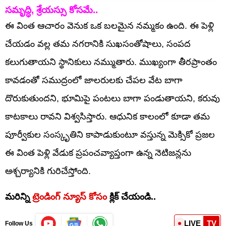
సమృద్ధి, శ్రేయస్సు కోసమే..
ఈ వింత ఆచారం వెనుక ఒక బలమైన నమ్మకం ఉంది. ఈ పెళ్లి
చేయడం వల్ల తమ నగరానికి సుఖసంతోషాలు, సంపద
కలుగుతాయని స్థానికులు నమ్ముతారు. ముఖ్యంగా తీరప్రాంతం
కావడంతో సముద్రంలో జాలరులకు చేపల వేట బాగా
దొరుకుతుందని, భూమిపై పంటలు బాగా పండుతాయని, కరువు
కాటకాలు రావని విశ్వసిస్తారు. ఆధునిక కాలంలో కూడా తమ
పూర్వీకుల సంస్కృతిని కాపాడుకుంటూ వస్తున్న మెక్సికో ప్రజల
ఈ వింత పెళ్లి వేడుక ప్రపంచవ్యాప్తంగా ఉన్న నెటిజన్లను
ఆశ్చర్యానికి గురిచేస్తోంది.
మరిన్ని
ట్రెండింగ్ న్యూస్ కోసం
క్లిక్ చేయండి..
LIVE
TV
Follow Us