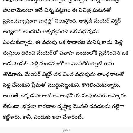
హువామెలులా అనే చిన్న పట్టణం ఈ విచిత్ర ఘటనతో
ప్రపంచవ్యాప్తంగా వార్తల్లో నిలుస్తోంది. అక్కడి మేయర్ విక్టర్
అగ్యిలార్ అందరినీ ఆశ్చర్యపరిచే ఒక వధువును
ఎంచుకున్నారు. ఈ వధువు ఒక సాధారణ మనిషి కాదు, పెళ్లి
దుస్తులు ధరించి మేయర్‌తో వివాహ బంధంలోకి ప్రవేశించిన ఒక
ఆడ మొసలి. పెళ్లి మండపంలో ఆ మొసలికి తెల్లటి గౌను
తొడిగారు. మేయర్ విక్టర్ తన వింత వధువును లాంఛనాలతో
పెళ్లి చేసుకుని ప్రేమతో ముద్దుపెట్టుకుని, కౌగిలించుకున్నారు.
అయితే, ఇక్కడ ఎలాంటి అవాంఛనీయ సంఘటనకు ఆస్కారం
లేకుండా, భద్రతా కారణాల దృష్ట్యా మొసలి దవడలను గట్టిగా
కట్టేశారు. కానీ, ఎందుకు ఇలా చేశారంటే..