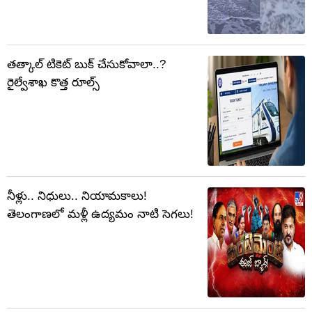
తత్కాల్ టికెట్ బుక్ చేసుకోవాలా..?
రైల్వేశాఖ కొత్త రూల్స్
నీళ్లు.. నిధులు.. నియామకాలు!
తెలంగాణలో మళ్లీ ఉద్యమం నాటి సెగలు!