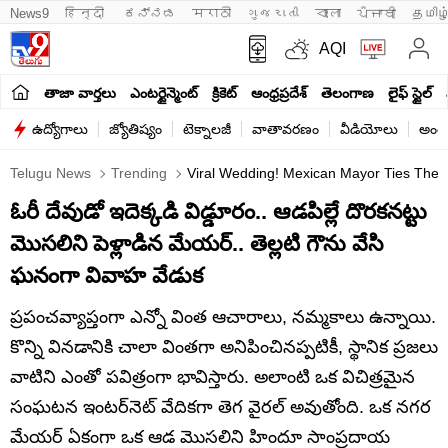
News9
हिन्दी 
ಕನ್ನಡ
मराठी
ગુજરાતી
বাংলা
ਪੰਜਾਬੀ
தமிழ
AQI
తాజా వార్తలు
ఎంటర్టైన్మెంట్
క్రికెట్
ఆంధ్రప్రదేశ్
తెలంగాణ
లైఫ్ స్టైల్
ఉద్యోగాలు
జ్యోతిష్యం
టెక్నాలజీ
వాతావరణం
వీడియోలు
అంతర
Telugu News
Trending
Viral Wedding! Mexican Mayor Ties The K
ఓరీ దేవుడో ఇదెక్కడి విడ్డూరం.. ఆడపిల్లే దొరకనట్టు
మొసలిని పెళ్లాడిన మేయర్.. తెల్లటి గౌను వేసి
ఘనంగా వివాహ వేడుక
ప్రపంచవ్యాప్తంగా ఎన్నో వింత ఆచారాలు, నమ్మకాలు ఉన్నాయి.
కొన్ని వినడానికి చాలా వింతగా అనిపించినప్పటికీ, స్థానిక ప్రజలు
వాటిని ఎంతో పవిత్రంగా భావిస్తారు. అలాంటి ఒక విచిత్రమైన
సంఘటన ఇంటర్‌నెట్‌ వేదికగా తెగ వైరల్‌ అవుతోంది. ఒక నగర
మేయర్ ఏకంగా ఒక ఆడ మొసలిని హిందూ సాంప్రదాయ