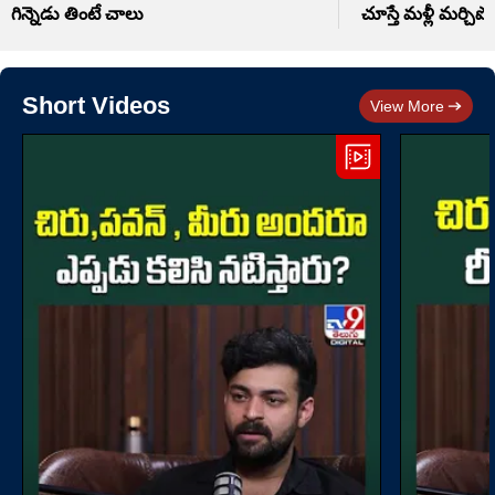
గిన్నెడు తింటే చాలు
చూస్తే మళ్లీ మర్చిపో
Short Videos
View More