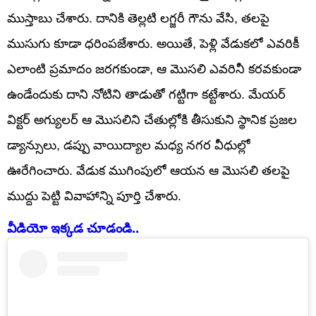
ముస్తాబు చేశారు. దానికి తెల్లటి లగ్జరీ గౌను వేసి, తలపై
ముసుగు కూడా ధరింపజేశారు. అయితే, పెళ్లి వేడుకలో ఎవరికీ
ఎలాంటి ప్రమాదం జరగకుండా, ఆ మొసలి ఎవరినీ కరవకుండా
ఉండేందుకు దాని నోటిని తాడుతో గట్టిగా కట్టేశారు. మేయర్
విక్టర్ అగ్యులర్ ఆ మొసలిని చేతుల్లోకి తీసుకుని స్థానిక ప్రజల
డ్యాన్సులు, డప్పు వాయిద్యాల మధ్య నగర వీధుల్లో
ఊరేగించారు. వేడుక ముగింపులో ఆయన ఆ మొసలి తలపై
ముద్దు పెట్టి వివాహాన్ని పూర్తి చేశారు.
వీడియో ఇక్కడ చూడండి..