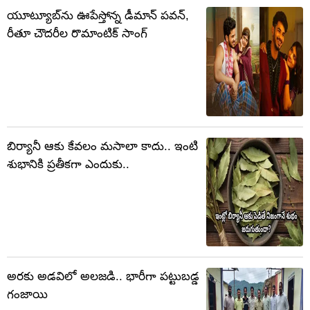
యూట్యూబ్‌ను ఊపేస్తోన్న డీమాన్ పవన్,
రీతూ చౌదరీల రొమాంటిక్ సాంగ్
బిర్యానీ ఆకు కేవలం మసాలా కాదు.. ఇంటి
శుభానికి ప్రతీకగా ఎందుకు..
అరకు అడవిలో అలజడి.. భారీగా పట్టుబడ్డ
గంజాయి