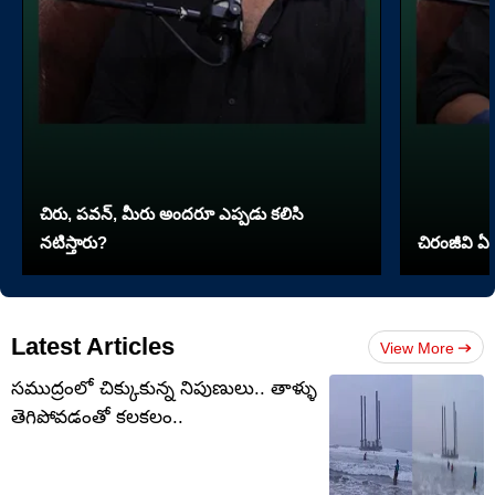
చిరు, పవన్, మీరు అందరూ ఎప్పడు కలిసి
నటిస్తారు?
చిరంజీవి ఏ 
Latest Articles
View More
సముద్రంలో చిక్కుకున్న నిపుణులు.. తాళ్ళు
తెగిపోవడంతో కలకలం..