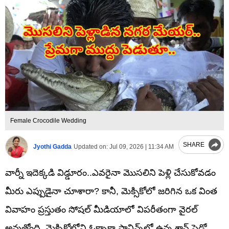
Female Crocodile Wedding
SHARE
Jyothi Gadda
Updated on:
Jul 09, 2026 | 11:34 AM
వార్నీ ఇదెక్కడి విడ్డూరం..ఎవరైనా మొసలిని పెళ్లి చేసుకోవడం
మీరు ఎప్పుడైనా చూశారా? కానీ, మెక్సికోలో జరిగిన ఒక వింత
వివాహం ప్రస్తుతం సోషల్ మీడియాలో విపరీతంగా వైరల్
అవుతోంది. మెక్సికోలోని ఓక్సాకా ప్రావిన్స్‌లో ఉన్న శాన్ పెడ్రో