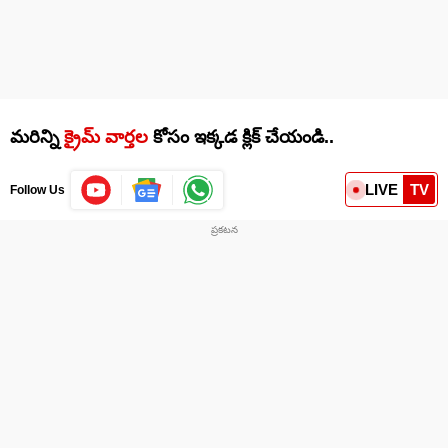
మరిన్ని
క్రైమ్ వార్తల
కోసం ఇక్కడ క్లిక్ చేయండి..
LIVE
TV
Follow Us