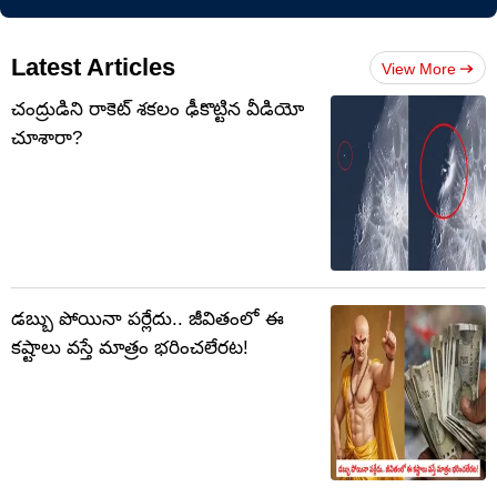
Latest Articles
View More
చంద్రుడిని రాకెట్ శకలం ఢీకొట్టిన వీడియో
చూశారా?
డబ్బు పోయినా పర్లేదు.. జీవితంలో ఈ
కష్టాలు వస్తే మాత్రం భరించలేరట!