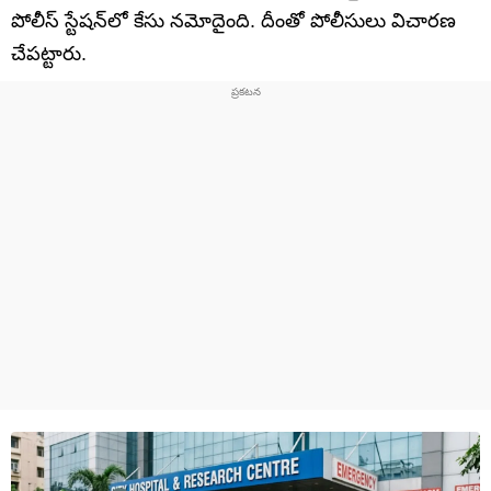
పోలీస్ స్టేషన్‌లో కేసు నమోదైంది. దీంతో పోలీసులు విచారణ
చేపట్టారు.