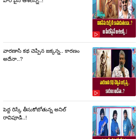
హీరోపైనే ఆశలన్నీ..!
వారణాసి కథ చెప్పిన జక్కన్న.. కారణం
అదేనా..?
పెద్ద రిస్కే తీసుకోబోతున్న అనిల్
రావిపూడి..!