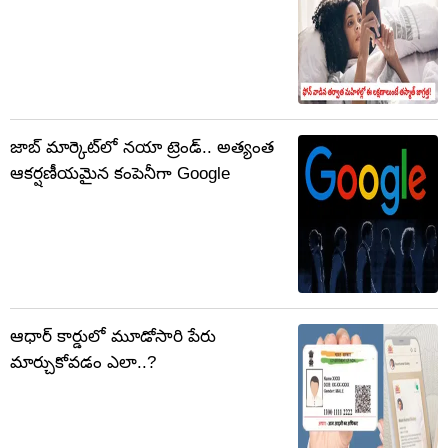
జాబ్ మార్కెట్‌లో నయా ట్రెండ్.. అత్యంత
ఆకర్షణీయమైన కంపెనీగా Google
ఆధార్ కార్డులో మూడోసారి పేరు
మార్చుకోవడం ఎలా..?