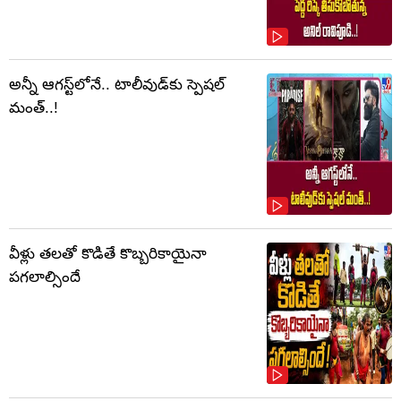
అన్నీ ఆగస్ట్‌లోనే.. టాలీవుడ్‌కు స్పెషల్
మంత్..!
వీళ్లు తలతో కొడితే కొబ్బరికాయైనా
పగలాల్సిందే