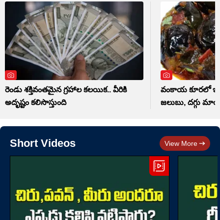
రెండు శక్తివంతమైన గ్రహాల కలయిక.. వీరికి
వంకాయ కూరలో ఇవి 
అదృష్టం కలిసొస్తుంది
జలుబు, దగ్గు మా
Short Videos
View More