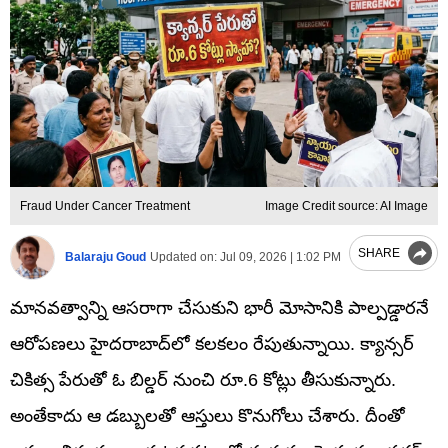
Fraud Under Cancer Treatment
Image Credit source: AI Image
SHARE
Balaraju Goud
Updated on:
Jul 09, 2026 | 1:02 PM
మానవత్వాన్ని ఆసరాగా చేసుకుని భారీ మోసానికి పాల్పడ్డారనే
ఆరోపణలు హైదరాబాద్‌లో కలకలం రేపుతున్నాయి. క్యాన్సర్
చికిత్స పేరుతో ఓ బిల్డర్ నుంచి రూ.6 కోట్లు తీసుకున్నారు.
అంతేకాదు ఆ డబ్బులతో ఆస్తులు కొనుగోలు చేశారు. దీంతో