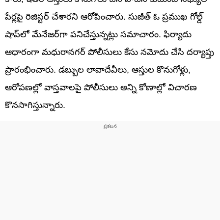
పేర్లపై రిజిస్టర్ చేశారని ఆరోపించారు. సుజీత్ ఓ ప్రముఖ గోల్డ్
షాప్‌లో మేనేజర్‌గా పనిచేస్తున్నట్లు సమాచారం. ఫిర్యాదు
ఆధారంగా మధురానగర్ పోలీసులు కేసు నమోదు చేసి దర్యాప్తు
ప్రారంభించారు. డబ్బుల లావాదేవీలు, ఆస్తుల కొనుగోళ్లు,
ఆరోపణల్లో వాస్తవాలపై పోలీసులు అన్ని కోణాల్లో విచారణ
కొనసాగిస్తున్నారు.