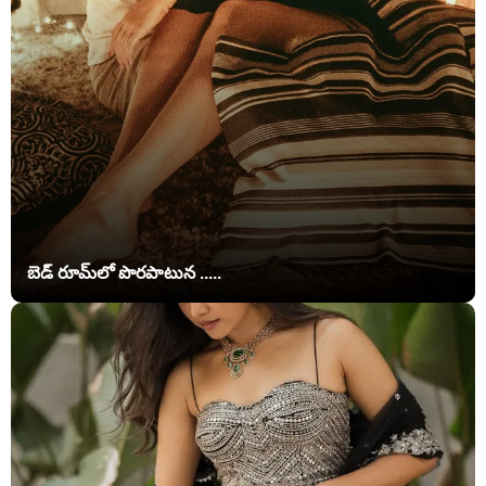
బెడ్ రూమ్‌లో పొరపాటున .....