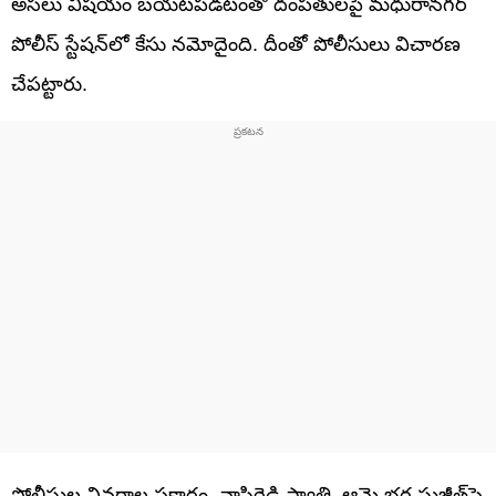
అసలు విషయం బయటపడటంతో దంపతులపై మధురానగర్
పోలీస్ స్టేషన్‌లో కేసు నమోదైంది. దీంతో పోలీసులు విచారణ
చేపట్టారు.
పోలీసుల వివరాల ప్రకారం, వాసిరెడ్డి స్వాతి, ఆమె భర్త సుజీత్‌పై