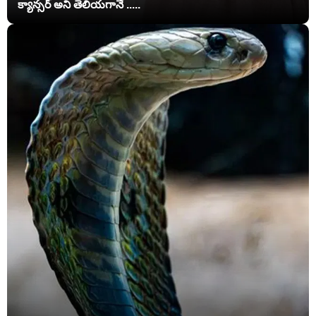
క్యాన్సర్ అని తెలియగానే .....