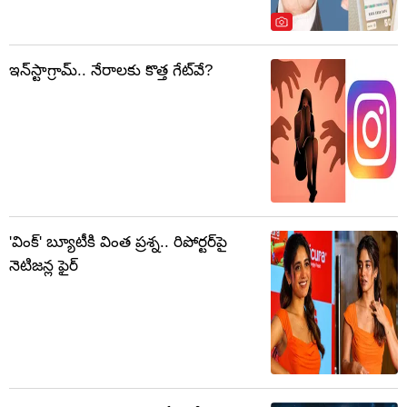
ఇన్‌స్టాగ్రామ్‌.. నేరాలకు కొత్త గేట్‌వే?
'వింక్' బ్యూటీకి వింత ప్రశ్న.. రిపోర్టర్‌పై
నెటిజన్ల ఫైర్