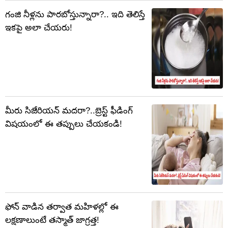
గంజి నీళ్లను పారబోస్తున్నారా?.. ఇది తెలిస్తే
ఇకపై అలా చేయరు!
మీరు సిజేరియన్ మదరా?..బ్రెస్ట్ ఫీడింగ్
విషయంలో ఈ తప్పులు చేయకండి!
ఫోన్ వాడిన తర్వాత మహిళల్లో ఈ
లక్షణాలుంటే తస్మాత్ జాగ్రత్త!