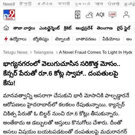
News9
हिन्दी 
ಕನ್ನಡ
मराठी
ગુજરાતી
বাংলা
ਪੰਜਾਬੀ
தமிழ
AQI
తాజా వార్తలు
ఎంటర్టైన్మెంట్
క్రికెట్
ఆంధ్రప్రదేశ్
తెలంగాణ
లైఫ్ స్టైల్
ఉద్యోగాలు
జ్యోతిష్యం
టెక్నాలజీ
వాతావరణం
వీడియోలు
అంతర
Telugu News
Telangana
A Novel Fraud Comes To Light In Hyder
భాగ్యనగరంలో వెలుగుచూసిన సరికొత్త మోసం..
కేన్సర్ పేరుతో రూ.6 కోట్ల స్వాహా.. దంపతులపై
కేసు!
మానవత్వాన్ని ఆసరాగా చేసుకుని భారీ మోసానికి పాల్పడ్డారనే
ఆరోపణలు హైదరాబాద్‌లో కలకలం రేపుతున్నాయి. క్యాన్సర్
చికిత్స పేరుతో ఓ బిల్డర్ నుంచి రూ.6 కోట్లు తీసుకున్నారు.
అంతేకాదు ఆ డబ్బులతో ఆస్తులు కొనుగోలు చేశారు. దీంతో
అసలు విషయం బయటపడటంతో దంపతులపై మధురానగర్