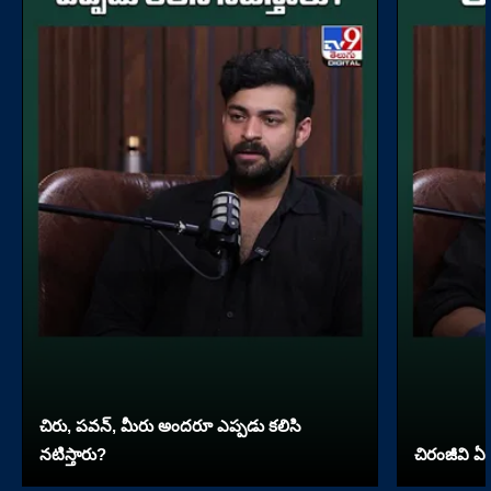
చిరు, పవన్, మీరు అందరూ ఎప్పడు కలిసి
నటిస్తారు?
చిరంజీవి ఏ 