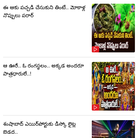
ఈ ఆకు పచ్చడి చేసుకుని తింటే.. మోకాళ్ల
నొప్పులు పరార్‌
ఆ ఊరే.. ఓ రంగస్థలం.. అక్కడ అందరూ
పాత్రధారులే..!
శంషాబాద్ ఎయిర్‌పోర్టుకు డిస్కో లైట్ల
బెడద..