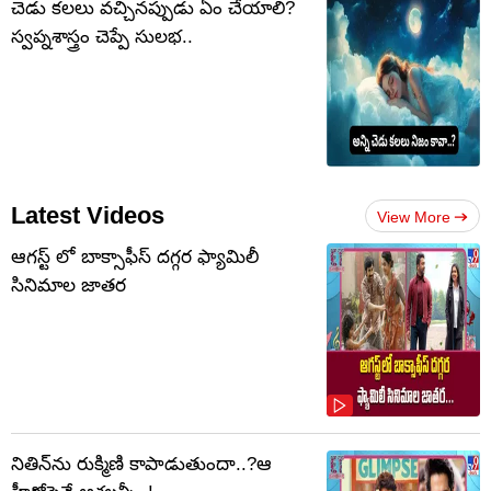
చెడు కలలు వచ్చినప్పుడు ఏం చేయాలి?
స్వప్నశాస్త్రం చెప్పే సులభ..
Latest Videos
View More
ఆగస్ట్ లో బాక్సాఫీస్ దగ్గర ఫ్యామిలీ
సినిమాల జాతర
నితిన్‌ను రుక్మిణి కాపాడుతుందా..?ఆ