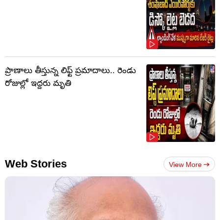
ప్రాణాలు తీస్తున్న లిఫ్ట్‌ ప్రమాదాలు.. రెండు
రోజుల్లో ఇద్దరు మృతి
Web Stories
View More