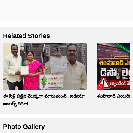
Related Stories
ఈ పెళ్లి పత్రిక మొక్కగా మారుతుంది.. ఐడియా
శంషాబాద్ ఎయిర్‌పోర్
అదుర్స్ కదూ!
Photo Gallery