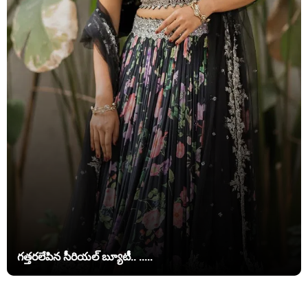
గత్తరలేపిన సీరియల్ బ్యూటీ.. .....