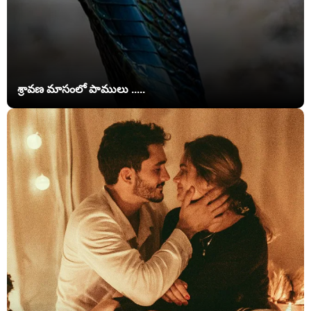
శ్రావణ మాసంలో పాములు .....