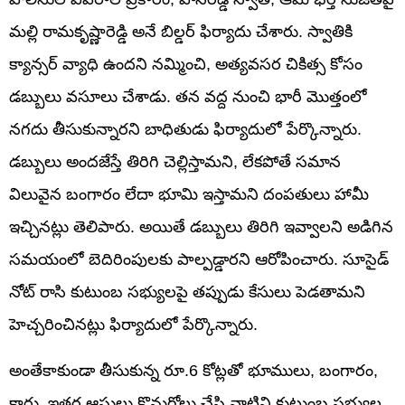
మల్లి రామకృష్ణారెడ్డి అనే బిల్డర్ ఫిర్యాదు చేశారు. స్వాతికి
క్యాన్సర్ వ్యాధి ఉందని నమ్మించి, అత్యవసర చికిత్స కోసం
డబ్బులు వసూలు చేశాడు. తన వద్ద నుంచి భారీ మొత్తంలో
నగదు తీసుకున్నారని బాధితుడు ఫిర్యాదులో పేర్కొన్నారు.
డబ్బులు అందజేస్తే తిరిగి చెల్లిస్తామని, లేకపోతే సమాన
విలువైన బంగారం లేదా భూమి ఇస్తామని దంపతులు హామీ
ఇచ్చినట్లు తెలిపారు. అయితే డబ్బులు తిరిగి ఇవ్వాలని అడిగిన
సమయంలో బెదిరింపులకు పాల్పడ్డారని ఆరోపించారు. సూసైడ్
నోట్ రాసి కుటుంబ సభ్యులపై తప్పుడు కేసులు పెడతామని
హెచ్చరించినట్లు ఫిర్యాదులో పేర్కొన్నారు.
అంతేకాకుండా తీసుకున్న రూ.6 కోట్లతో భూములు, బంగారం,
కారు, ఇతర ఆస్తులు కొనుగోలు చేసి వాటిని కుటుంబ సభ్యుల