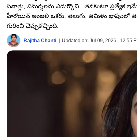
సవాళ్లు, విమర్శలను ఎదుర్కొని.. తనకంటూ ప్రత్యేక ఇమ
హీరోయిన్ అంజలి ఒకరు. తెలుగు, తమిళం భాషలలో తనదై
గురించి చెప్పుకొచ్చింది.
Rajitha Chanti
|
Updated on:
Jul 09, 2026 | 12:55 