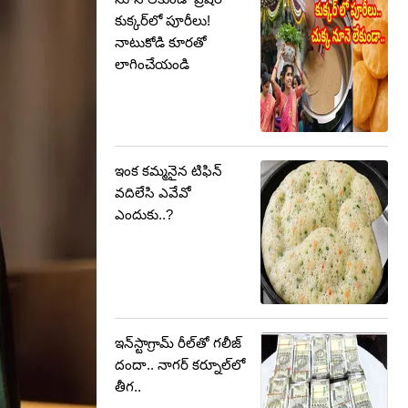
కుక్కర్‌లో పూరీలు!
నాటుకోడి కూరతో
లాగించేయండి
ఇంక కమ్మనైన టిఫిన్
వదిలేసి ఎవేవో
ఎందుకు..?
ఇన్‌స్టాగ్రామ్‌ రీల్‌తో గలీజ్
దందా.. నాగర్ కర్నూల్‌లో
తీగ..