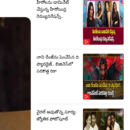
హీరోలను డామినేట్
చేస్తున్న హీరోయిన్ల
రెమ్యునరేషన్స్..
నాని రేంజ్‌ను పెంచేసిన ది
ప్యారడైజ్.. బిజినెస్‌లో
సరికొత్త రికా
వైరల్ అవుతోన్న సూర్య-
జ్యోతిక ఫోటోషూట్