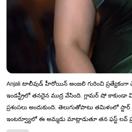
Anjali టాలీవుడ్ హీరోయిన్ అంజలి గురించి ప్రత్యేకంగా చెప
ఇండస్ట్రీలో తనదైన ముద్ర వేసింది. గ్లామర్ షో కాకుండా 
ప్రశంసలు అందుకుంది. తెలుగుతోపాటు తమిళంలో స్టార్ హీర
ఇంటర్వ్యూలో ఈ అమ్మడు మాట్లాడుతూ తన ఫస్ట్ లవ్ ప్ర