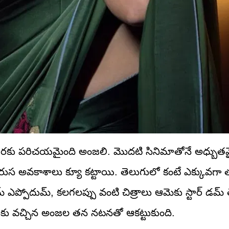
ితెరకు పరిచయమైంది అంజలి. మొదటి సినిమాతోనే అధ్బ
 వరుస అవకాశాలు క్యూ కట్టాయి. తెలుగులో కంటే ఎక్కువగా
 ఎప్పోదుమ్, కలగలప్పు వంటి చిత్రాలు ఆమెకు స్టార్ డమ్ తె
ుకు వచ్చిన అంజల తన నటనతో ఆకట్టుకుంది.