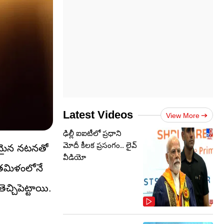
Latest Videos
View More
ఢిల్లీ ఐఐటీలో ప్రధాని
మోదీ కీలక ప్రసంగం.. లైవ్
ుతమైన నటనతో
వీడియో
 తమిళంలోనే
చ్చిపెట్టాయి.