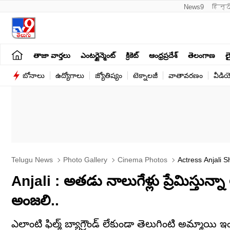
News9
हिन्द
తాజా వార్తలు
ఎంటర్టైన్మెంట్
క్రికెట్
ఆంధ్రప్రదేశ్
తెలంగాణ
లై
బోనాలు
ఉద్యోగాలు
జ్యోతిష్యం
టెక్నాలజీ
వాతావరణం
వీడి
Telugu News
Photo Gallery
Cinema Photos
Actress Anjali 
Anjali : అతడు నాలుగేళ్లు ప్రేమిస్తున్న
అంజలి..
ఎలాంటి ఫిల్మ్ బ్యాగ్రౌండ్ లేకుండా తెలుగింటి అమ్మాయి