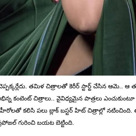
్పక్కర్లేదు. తమిళ చిత్రాలతో కెరీర్ స్టార్ట్ చేసిన ఆమె.. ఆ 
విభిన్న కంటెంట్ చిత్రాలు.. వైవిధ్యమైన పాత్రలు ఎంచుకుంటూ
ోలతో కలిసి పలు బ్లాక్ బస్టర్ హిట్ చిత్రాల్లో నటించింది
పోజల్ గురించి బయట బెట్టింది.