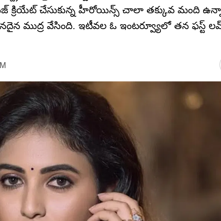
ేజ్ క్రియేట్ చేసుకున్న హీరోయిన్స్ చాలా తక్కువ మంది ఉన
న ముద్ర వేసింది. ఇటీవల ఓ ఇంటర్వ్యూలో తన ఫస్ట్ లవ్ 
PM