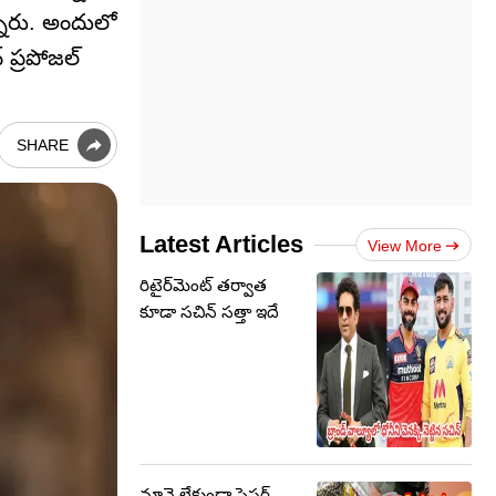
్నారు. అందులో
ప్రపోజల్
SHARE
Latest Articles
View More
రిటైర్‌మెంట్ తర్వాత
కూడా సచిన్ సత్తా ఇదే
నూనె లేకుండా ప్రెషర్