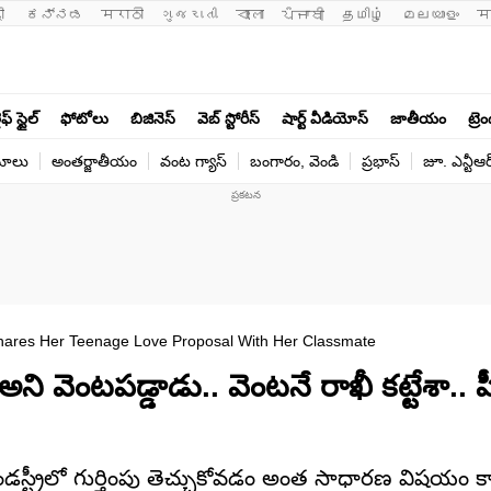
ी 
ಕನ್ನಡ
मराठी
ગુજરાતી
বাংলা
ਪੰਜਾਬੀ
தமிழ்
മലയാളം
म
ఫ్ స్టైల్
ఫోటోలు
బిజినెస్
వెబ్ స్టోరీస్
షార్ట్ వీడియోస్
జాతీయం
ట్రె
యోలు
అంతర్జాతీయం
వంట గ్యాస్
బంగారం, వెండి
ప్రభాస్
జూ. ఎన్టీఆర
Shares Her Teenage Love Proposal With Her Classmate
ా అని వెంటపడ్డాడు.. వెంటనే రాఖీ కట్టేశా..
 ఇండస్ట్రీలో గుర్తింపు తెచ్చుకోవడం అంత సాధారణ విషయం క