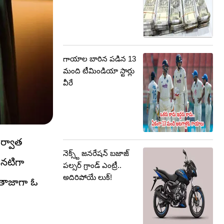
గాయాల బారిన పడిన 13
మంది టీమిండియా స్టార్లు
వీరే
తర్వాత
నెక్స్ట్ జనరేషన్ బజాజ్
 నటిగా
పల్సర్ గ్రాండ్ ఎంట్రీ..
అదిరిపోయే లుక్!
. తాజాగా ఓ