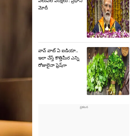
వెలుపలే పరీక్షలు’: ప్రధాని
మోదీ
వావ్ వాట్ ఏ ఐడియా..
ఇలా చేస్తే కొత్తిమీర ఎన్ని
రోజులైనా ఫ్రెష్‌గా