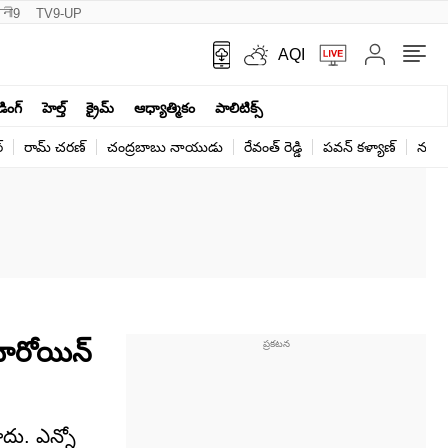
नी9
TV9-UP
AQI
ండింగ్
హెల్త్‌
క్రైమ్
ఆధ్యాత్మికం
పాలిటిక్స్‌
్
రామ్ చ‌ర‌ణ్‌
చంద్రబాబు నాయుడు
రేవంత్ రెడ్డి
పవన్ కళ్యాణ్
నరేంద
 హీరోయిన్
ాదు. ఎన్నో