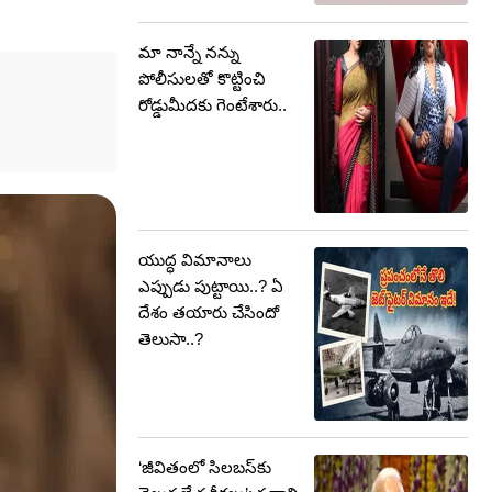
మా నాన్నే నన్ను
పోలీసులతో కొట్టించి
రోడ్డుమీదకు గెంటేశారు..
యుద్ధ విమానాలు
ఎప్పుడు పుట్టాయి..? ఏ
దేశం తయారు చేసిందో
తెలుసా..?
‘జీవితంలో సిలబస్‌కు