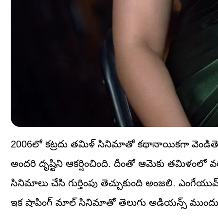
2006లో కట్రదు తమిళ్ సినిమాతో కథానాయికగా వెండ
అందరి దృష్టిని ఆకర్షించింది. దీంతో ఆమెకు తమిళంలో
సినిమాలు చేసి గుర్తింపు తెచ్చుకుంది అంజలి. ఎంగేయుమ్
ఇక షాపింగ్ మాల్ సినిమాతో తెలుగు అడియన్స్ ముంద