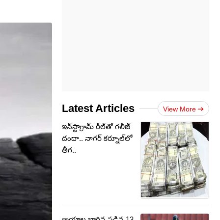
Latest Articles
View More
ఇన్‌స్టాగ్రామ్‌ రీల్‌తో గలీజ్
దందా.. నాగర్ కర్నూల్‌లో
తీగ..
గాయాల బారిన పడిన 13