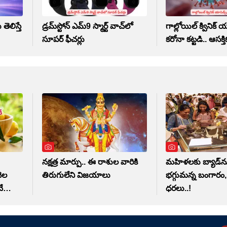
తెలిస్తే
డ్రమ్‌స్టోన్ ఎమ్9 స్మార్ట్ వాచ్‌లో
గాల్లోయిల్ క్వినిక్ య
సూపర్ ఫీచర్లు
కరోనా కట్టడి.. ఆసక
నక్షత్ర మార్పు.. ఈ రాశుల వారికి
మహిళలకు బ్యాడ్‌న్య
ెల
తిరుగులేని విజయాలు
భగ్గుమన్న బంగారం,
ే
ధరలు..!