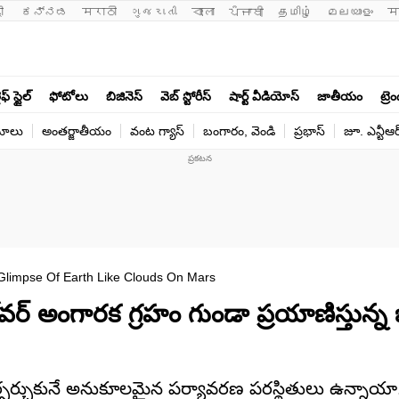
ी 
ಕನ್ನಡ
मराठी
ગુજરાતી
বাংলা
ਪੰਜਾਬੀ
தமிழ்
മലയാളം
म
ఫ్ స్టైల్
ఫోటోలు
బిజినెస్
వెబ్ స్టోరీస్
షార్ట్ వీడియోస్
జాతీయం
ట్రె
యోలు
అంతర్జాతీయం
వంట గ్యాస్
బంగారం, వెండి
ప్రభాస్
జూ. ఎన్టీఆర
Glimpse Of Earth Like Clouds On Mars
ర్ అంగారక గ్రహం గుండా ప్రయాణిస్తున్
 ఏర్పర్చుకునే అనుకూలమైన పర్యావరణ పరస్థితులు ఉన్నాయా