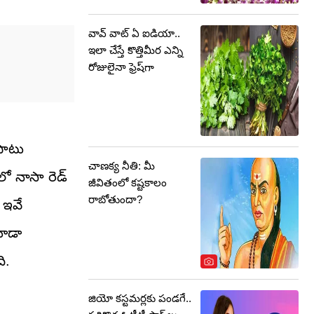
వావ్ వాట్ ఏ ఐడియా..
ఇలా చేస్తే కొత్తిమీర ఎన్ని
రోజులైనా ఫ్రెష్‌గా
పాటు
చాణక్య నీతి: మీ
ో నాసా రెడ్‌
జీవితంలో కష్టకాలం
రాబోతుందా?
 ఇవే
కూడా
ి.
జియో కస్టమర్లకు పండగే..