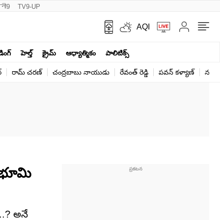
नी9
TV9-UP
AQI
ండింగ్
హెల్త్‌
క్రైమ్
ఆధ్యాత్మికం
పాలిటిక్స్‌
్
రామ్ చ‌ర‌ణ్‌
చంద్రబాబు నాయుడు
రేవంత్ రెడ్డి
పవన్ కళ్యాణ్
నరేంద
న భూమి
..? అనే