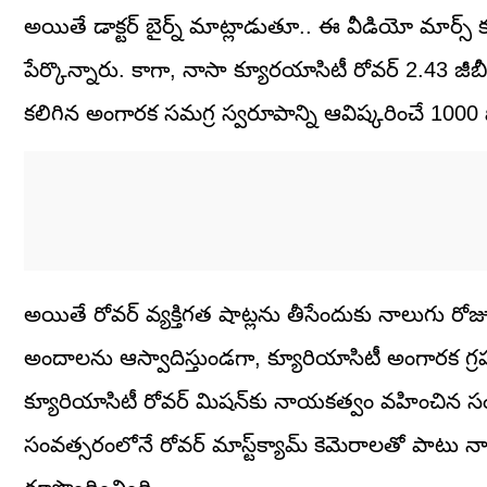
అయితే డాక్టర్‌ బైర్న్‌ మాట్లాడుతూ.. ఈ వీడియో మార్స్‌
పేర్కొన్నారు. కాగా, నాసా క్యూరయాసిటీ రోవర్‌ 2.43 జీబ
కలిగిన అంగారక సమగ్ర స్వరూపాన్ని ఆవిష్కరించే 1000 
అయితే రోవర్‌ వ్యక్తిగత షాట్లను తీసేందుకు నాలుగు
అందాలను ఆస్వాదిస్తుండగా, క్యూరియాసిటీ అంగారక గ
క్యూరియాసిటీ రోవర్ మిషన్‌కు నాయకత్వం వహించిన సంబంధిత 
సంవత్సరంలోనే రోవర్ మాస్ట్‌క్యామ్ కెమెరాలతో పాటు నా