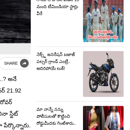
మంది టీమిండియా స్టార్లు
వీరే
నెక్స్ట్ జనరేషన్ బజాజ్
పల్సర్ గ్రాండ్ ఎంట్రీ..
SHARE
అదిరిపోయే లుక్!
..? అనే
వర్ 21.92
రోవర్‌
మా నాన్నే నన్ను
 స్టేట్‌
పోలీసులతో కొట్టించి
రోడ్డుమీదకు గెంటేశారు..
 పేర్కొన్నారు.