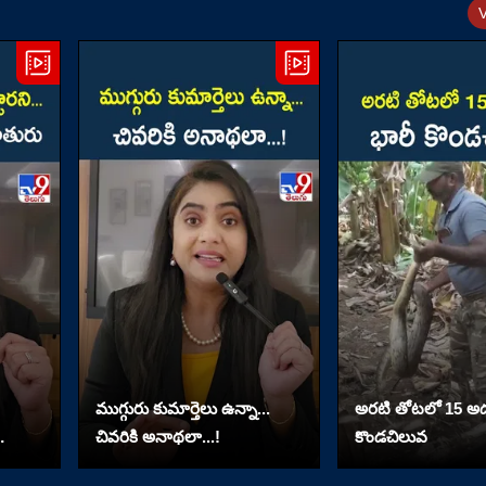
ముగ్గురు కుమార్తెలు ఉన్నా...
అరటి తోటలో 15 అడ
చివరికి అనాథలా...!
కొండచిలువ