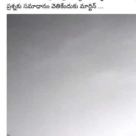
ప్రశ్నకు సమాధానం వెతికేందుకు మార్టిన్‌ ...