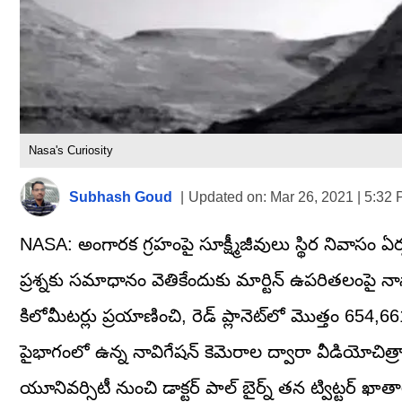
Nasa's Curiosity
Subhash Goud
|
Updated on:
Mar 26, 2021 | 5:32
NASA: అంగారక గ్రహంపై సూక్ష్మీజీవులు స్థిర నివాసం
ప్రశ్నకు సమాధానం వెతికేందుకు మార్టిన్‌ ఉపరితలంపై 
కిలోమీటర్లు ప్రయాణించి, రెడ్‌ ప్లానెట్‌లో మొత్తం 654,661
పైభాగంలో ఉన్న నావిగేషన్‌ కెమెరాల ద్వారా వీడియోచిత్రా
యూనివర్సిటీ నుంచి డాక్టర్‌ పాల్‌ బైర్న్‌ తన ట్విట్టర్