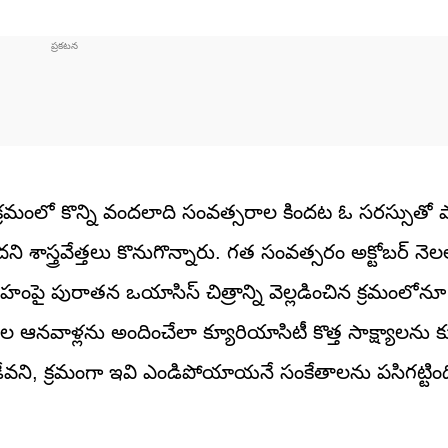
 క్రమంలో కొన్ని వందలాది సంవత్సరాల కిందట ఓ సరస్సుతో 
స్త్రవేత్తలు కొనుగొన్నారు. గత సంవత్సరం అక్టోబర్‌ నెలల
 గ్రహంపై పురాతన ఒయాసిస్ చిత్రాన్ని వెల్లడించిన క్రమంలోనూ
 ఆనవాళ్లను అందించేలా క్యూరియాసిటీ కొత్త సాక్ష్యాలను 
ేవని, క్రమంగా ఇవి ఎండిపోయాయనే సంకేతాలను పసిగట్టింద