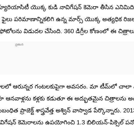
 క్యూరియాసిటీ యొక్క కుడి నావిగేషన్‌ కెమెరా తీసిన ఎనిమిది
ీ ఫైలు పరిమాణాన్నికలిగి ఉన్న మార్స్‌ యొక్క అత్యధిక రిజల
ఫోటోలను విడుదల చేసింది. 360 డిగ్రీల కోణంలో ఈ చిత్రా
 రోజులలో ఆరున్నర గంటలకుపైగా అవసరం. మా టీమ్‌లో చాలా 
్రహ ఆనవాళ్లను కళ్లకు కడుతూ ఈ అద్భుతమైన చిత్రాలను అ
ప్రాజెక్ట్ శాస్త్రవేత్త అశ్విన్ వాస్వాడ పేర్కొన్నారు. 20
విగేషన్ కెమెరాలను ఉపయోగించి 1.3 బిలియన్-పిక్సెల్ పనోర