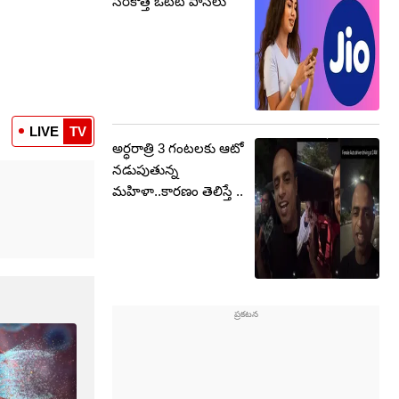
సరికొత్త ఓటీటీ పాస్‌లు
LIVE
TV
అర్ధరాత్రి 3 గంటలకు ఆటో
నడుపుతున్న
మహిళా..కారణం తెలిస్తే ..