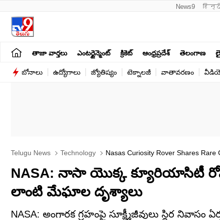
News9
हिन्द
తాజా వార్తలు
ఎంటర్టైన్మెంట్
క్రికెట్
ఆంధ్రప్రదేశ్
తెలంగాణ
లై
బోనాలు
ఉద్యోగాలు
జ్యోతిష్యం
టెక్నాలజీ
వాతావరణం
వీడి
Telugu News
Technology
Nasas Curiosity Rover Shares Rare 
NASA: నాసా యొక్క క్యూరియాసిటీ రోవ
లాంటి మేఘాల దృశ్యాలు
NASA: అంగారక గ్రహంపై సూక్ష్మీజీవులు స్థిర నివాసం