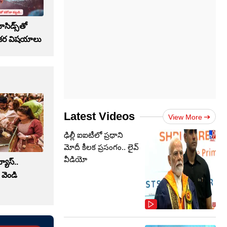
ాసిడ్స్‌తో
్తికర విషయాలు
Latest Videos
View More
ఢిల్లీ ఐఐటీలో ప్రధాని
మోదీ కీలక ప్రసంగం.. లైవ్
వీడియో
ూస్‌..
 వెండి