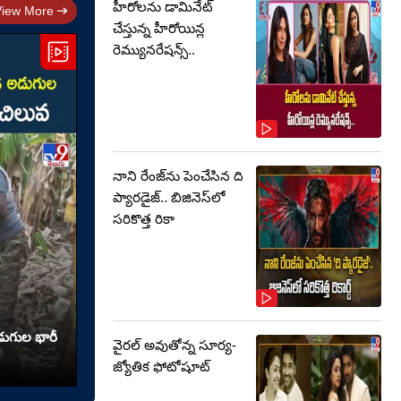
హీరోలను డామినేట్
View More
చేస్తున్న హీరోయిన్ల
రెమ్యునరేషన్స్..
నాని రేంజ్‌ను పెంచేసిన ది
ప్యారడైజ్.. బిజినెస్‌లో
సరికొత్త రికా
ుగుల భారీ
వైరల్ అవుతోన్న సూర్య-
జ్యోతిక ఫోటోషూట్