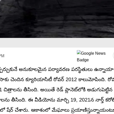
 PM
 ఏర్పర్చుకునే అనుకూలమైన పర్యావరణ పరస్థితులు ఉన్నాయా
నాసాకు చెందిన క్యూరియాసిటీ రోవర్ 2012 కాలుమోపింది. రో
 చిత్రాలను తీసింది. అయితే రెడ్‌ ప్లానెట్‌లోకి అడుగుపెట్టిన 
లను తీసింది. ఈ వీడియోను మార్చి 19, 2021న నార్త్‌ కరోలినా
‌ ఖాతాలో షేర్‌ చేశారు. ఆకాశంలో మేఘాలు ప్రయాణిస్తున్నాయంటూ