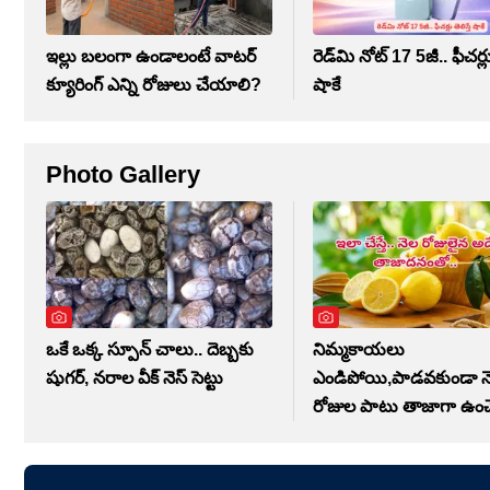
ఇల్లు బలంగా ఉండాలంటే వాటర్
రెడ్‌మి నోట్ 17 5జీ.. ఫీచర్లు 
క్యూరింగ్ ఎన్ని రోజులు చేయాలి?
షాకే
Photo Gallery
ఒకే ఒక్క స్పూన్ చాలు.. దెబ్బకు
నిమ్మకాయలు
షుగర్, నరాల వీక్ నెస్ సెట్టు
ఎండిపోయి,పాడవకుండా న
రోజుల పాటు తాజాగా ఉంచ
చిట్కాలు