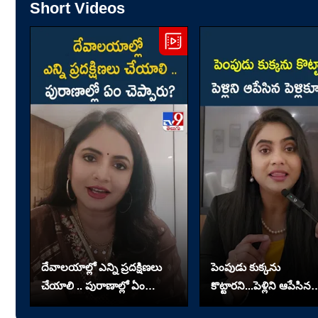
Short Videos
దేవాలయాల్లో ఎన్ని ప్రదక్షిణలు
పెంపుడు కుక్కను
చేయాలి .. పురాణాల్లో ఏం
కొట్టారని...పెళ్లిని ఆపేసిన
చెప్పారు?
పెళ్లికూతురు