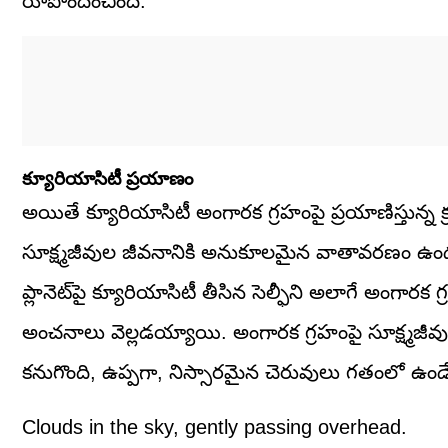
రూపొందించింది.
క్యూరియాసిటీ ప్రయాణం
అయితే క్యూరియాసిటీ అంగారక గ్రహంపై ప్రయాణిస్తున్న
సూక్ష్మజీవుల జీవనానికి అనుకూలమైన వాతావరణం ఉందని శా
ప్లానెట్‌పై క్యూరియాసిటీ తీసిన సెల్ఫీని అలాగే అంగారక
అంచనాలు వెల్లడయ్యాయి. అంగారక గ్రహంపై సూక్ష్మజీవుల
కనుగొంది, ఉప్పగా, నిస్సారమైన చెరువులు గతంలో ఉండ
Clouds in the sky, gently passing overhead.