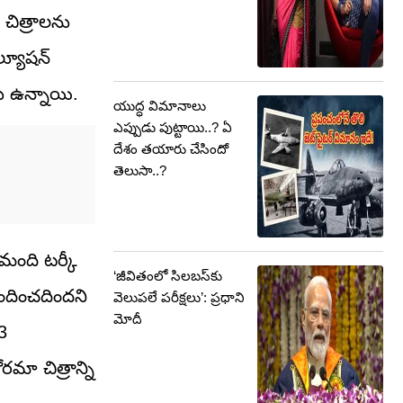
 చిత్రాలను
్యూషన్‌
లు ఉన్నాయి.
యుద్ధ విమానాలు
ఎప్పుడు పుట్టాయి..? ఏ
దేశం తయారు చేసిందో
తెలుసా..?
మంది టర్కీ
‘జీవితంలో సిలబస్‌కు
ందించదిందని
వెలుపలే పరీక్షలు’: ప్రధాని
మోదీ
13
మా చిత్రాన్ని