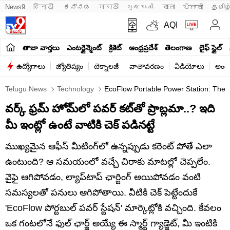
News9
हिन्दी 
ಕನ್ನಡ
मराठी
ગુજરાતી
বাংলা
ਪੰਜਾਬੀ
தமிழ
AQI
తాజా వార్తలు
ఎంటర్టైన్మెంట్
క్రికెట్
ఆంధ్రప్రదేశ్
తెలంగాణ
లైఫ్ స్టైల్
ఉద్యోగాలు
జ్యోతిష్యం
టెక్నాలజీ
వాతావరణం
వీడియోలు
అంతర
Telugu News
Technology
EcoFlow Portable Power Station: The U
వర్క్‌ ఫ్రమ్‌ హోమ్‌లో పవర్‌‌ కట్‌తో ప్రాబ్లమా..? ఇది
మీ ఇంట్లో ఉంటే వాటికి చెక్‌ పడినట్టే
ముఖ్యమైన ఆఫీస్ మీటింగ్‌లో ఉన్నప్పుడు కరెంట్ పోతే ఎలా
ఉంటుంది? ఆ సమయంలో వచ్చే చిరాకు మాటల్లో చెప్పలేం.
వైఫై ఆగిపోవడం, ల్యాప్‌టాప్ ఛార్జింగ్ అయిపోవడం వంటి
సమస్యలతో పనులు ఆగిపోతాయి. వీటికి చెక్ పెట్టేందుకే
'EcoFlow పోర్టబుల్ పవర్ స్టేషన్' మార్కెట్లోకి వచ్చింది. కేవలం
ఒక గంటలోనే ఫుల్ ఛార్జ్ అయ్యే ఈ స్మార్ట్ గ్యాడ్జెట్, మీ ఇంటికి