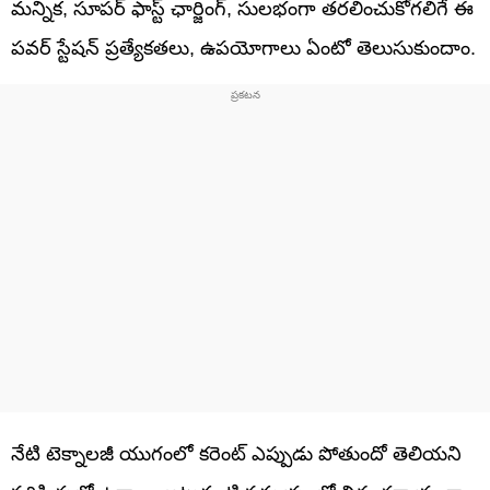
మన్నిక, సూపర్ ఫాస్ట్ ఛార్జింగ్, సులభంగా తరలించుకోగలిగే ఈ
పవర్ స్టేషన్ ప్రత్యేకతలు, ఉపయోగాలు ఏంటో తెలుసుకుందాం.
నేటి టెక్నాలజీ యుగంలో కరెంట్ ఎప్పుడు పోతుందో తెలియని