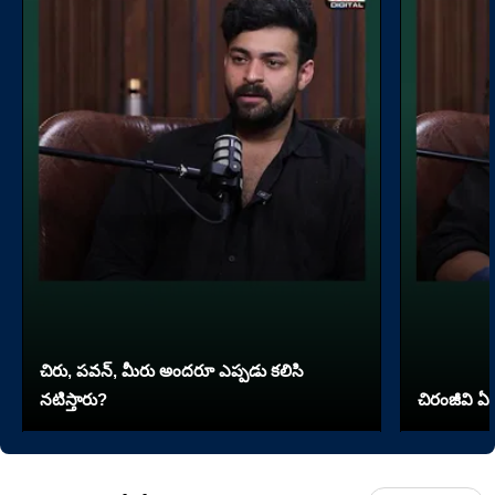
చిరు, పవన్, మీరు అందరూ ఎప్పడు కలిసి
నటిస్తారు?
చిరంజీవి ఏ 