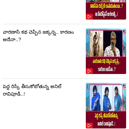
వారణాసి కథ చెప్పిన జక్కన్న.. కారణం
అదేనా..?
పెద్ద రిస్కే తీసుకోబోతున్న అనిల్
రావిపూడి..!