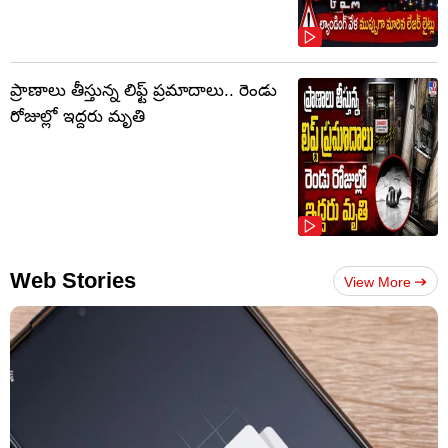
ప్రాణాలు తీస్తున్న లిఫ్ట్‌ ప్రమాదాలు.. రెండు
రోజుల్లో ఇద్దరు మృతి
Web Stories
View More