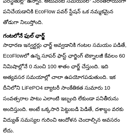
పరిస్థితుల్లో ఉన్నాం. అటువంటి సమయంలో నిరంతరాయంగా
పనిచేయడానికి EcoFlow పవర్ స్టేషన్ ఒక నమ్మకమైన
తోడుగా నిలుస్తోంది.
గంటలోనే ఫుల్ ఛార్జ్
సాధారణ ఇన్వర్టర్లు ఛార్జ్ అవ్వడానికి గంటల సమయం పడితే,
EcoFlowలో ఉన్న సూపర్ ఫాస్ట్ ఛార్జింగ్ టెక్నాలజీ కేవలం 60
నిమిషాల్లోనే 0 నుంచి 100 శాతం ఛార్జ్ చేస్తుంది. ఇది
అత్యవసర సమయాల్లో చాలా ఉపయోగపడుతుంది. ఇక
దీనిలోని LiFePO4 బ్యాటరీ సాంకేతికత సుమారు 10
సంవత్సరాల పాటు ఎలాంటి ఇబ్బంది లేకుండా పనితీరును
అందిస్తుంది. అంటే ఒక్కసారి పెట్టుబడి పెడితే, దశాబ్దం వరకు
విద్యుత్ సమస్యల గురించి ఆందోళన చెందాల్సిన అవసరం
లేదు.