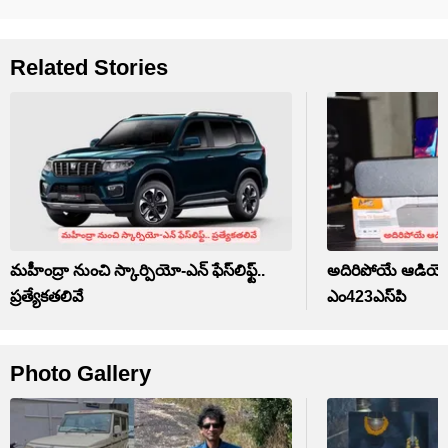
Related Stories
మహీంద్రా నుంచి స్కార్పియో-ఎన్ ఫేస్‌లిఫ్ట్..
అదిరిపోయే ఆడియో ఫ
ప్రత్యేకతలివే
ఎం423ఎస్‌పి
Photo Gallery