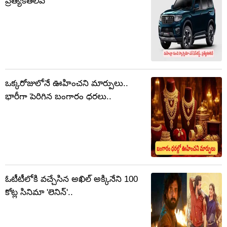
ప్రత్యేకతలివే
ఒక్కరోజులోనే ఊహించని మార్పులు..
భారీగా పెరిగిన బంగారం ధరలు..
ఓటీటీలోకి వచ్చేసిన అఖిల్ అక్కినేని 100
కోట్ల సినిమా 'లెనిన్'..