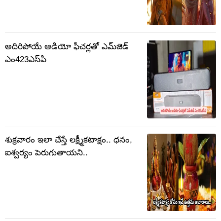
అదిరిపోయే ఆడియో ఫీచర్లతో ఎమ్‌జెడ్
ఎం423ఎస్‌పి
శుక్రవారం ఇలా చేస్తే లక్ష్మీకటాక్షం.. ధనం,
ఐశ్వర్యం పెరుగుతాయని..