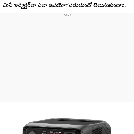
మినీ ఇన్వర్టర్‌లా ఎలా ఉపయోగపడుతుందో తెలుసుకుందాం.