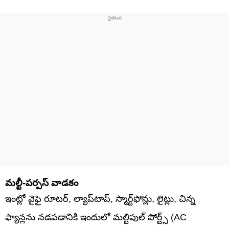
మల్టీ-పర్పస్ వాడకం
ఇంట్లో వైఫై రూటర్, ల్యాప్‌టాప్, స్మార్ట్‌ఫోన్లు, లైట్లు, చిన్న
ఫ్యాన్లను నడపడానికి ఇందులో మల్టిపుల్ పోర్ట్స్ (AC