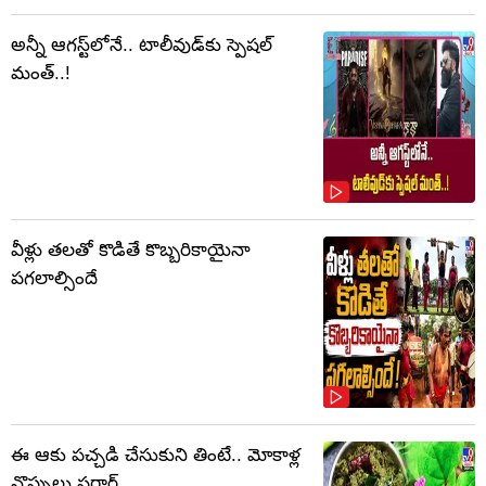
అన్నీ ఆగస్ట్‌లోనే.. టాలీవుడ్‌కు స్పెషల్
మంత్..!
వీళ్లు తలతో కొడితే కొబ్బరికాయైనా
పగలాల్సిందే
ఈ ఆకు పచ్చడి చేసుకుని తింటే.. మోకాళ్ల
నొప్పులు పరార్‌