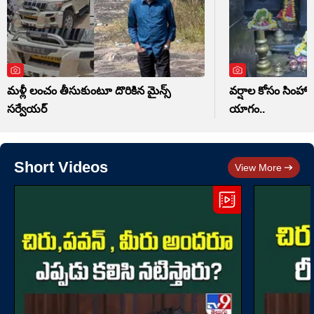
మళ్లీ లంచం తీసుకుంటూ దొరికిన మైన్స్
వర్షాల కోసం సిం
సర్వేయర్
యాగం..
Short Videos
View More