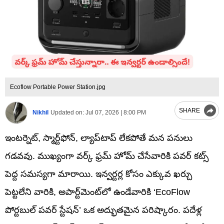
Ecoflow Portable Power Station.jpg
SHARE
Nikhil
Updated on:
Jul 07, 2026 | 8:00 PM
ఇంటర్నెట్, స్మార్ట్‌ఫోన్, ల్యాప్‌టాప్ లేకపోతే మన పనులు
గడవవు. ముఖ్యంగా వర్క్ ఫ్రమ్ హోమ్ చేసేవారికి పవర్ కట్స్
పెద్ద సమస్యగా మారాయి. ఇన్వర్టర్ల కోసం ఎక్కువ ఖర్చు
పెట్టలేని వారికి, అపార్ట్‌మెంట్‌లో ఉండేవారికి ‘EcoFlow
పోర్టబుల్ పవర్ స్టేషన్’ ఒక అద్భుతమైన పరిష్కారం. పదేళ్ల