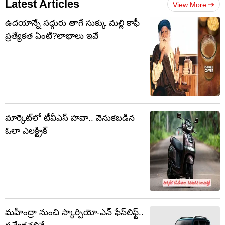
Latest Articles
View More
ఉదయాన్నే సద్గురు తాగే సుక్కు మల్లి కాఫీ
ప్రత్యేకత ఏంటి?లాభాలు ఇవే
మార్కెట్‌లో టీవీఎస్ హవా.. వెనుకబడిన
ఓలా ఎలక్ట్రిక్
మహీంద్రా నుంచి స్కార్పియో-ఎన్ ఫేస్‌లిఫ్ట్..