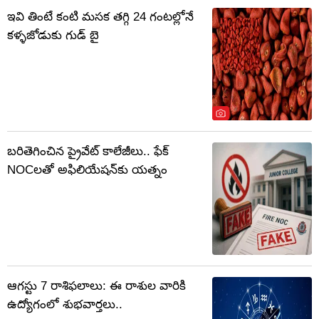
ఇవి తింటే కంటి మసక తగ్గి 24 గంటల్లోనే
కళ్ళజోడుకు గుడ్ బై
బరితెగించిన ప్రైవేట్ కాలేజీలు.. ఫేక్
NOCలతో అఫిలియేషన్‌కు యత్నం
ఆగస్టు 7 రాశిఫలాలు: ఈ రాశుల వారికి
ఉద్యోగంలో శుభవార్తలు..