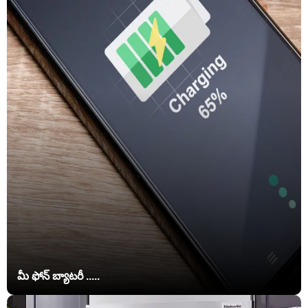
మీ ఫోన్ బ్యాటరీ .....