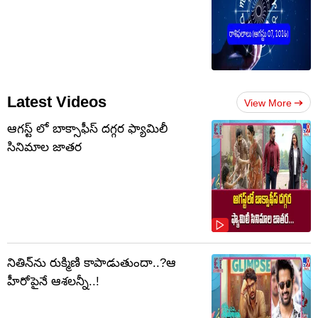
Latest Videos
View More
ఆగస్ట్ లో బాక్సాఫీస్ దగ్గర ఫ్యామిలీ
సినిమాల జాతర
నితిన్‌ను రుక్మిణి కాపాడుతుందా..?ఆ
హీరోపైనే ఆశలన్నీ..!