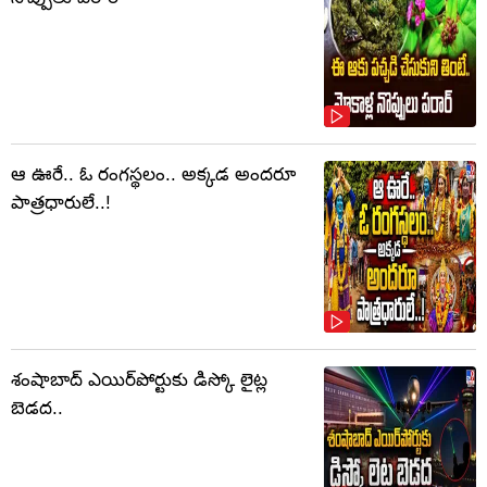
ఆ ఊరే.. ఓ రంగస్థలం.. అక్కడ అందరూ
పాత్రధారులే..!
శంషాబాద్ ఎయిర్‌పోర్టుకు డిస్కో లైట్ల
బెడద..