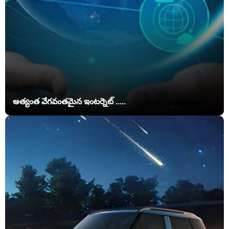
అత్యంత వేగవంతమైన ఇంటర్నెట్ .....