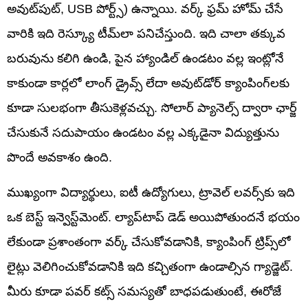
అవుట్‌పుట్, USB పోర్ట్స్) ఉన్నాయి. వర్క్ ఫ్రమ్ హోమ్ చేసే
వారికి ఇది రెస్క్యూ టీమ్‌లా పనిచేస్తుంది. ఇది చాలా తక్కువ
బరువును కలిగి ఉండి, పైన హ్యాండిల్ ఉండటం వల్ల ఇంట్లోనే
కాకుండా కార్లలో లాంగ్ డ్రైవ్స్ లేదా అవుట్‌డోర్ క్యాంపింగ్‌లకు
కూడా సులభంగా తీసుకెళ్లవచ్చు. సోలార్ ప్యానెల్స్ ద్వారా ఛార్జ్
చేసుకునే సదుపాయం ఉండటం వల్ల ఎక్కడైనా విద్యుత్తును
పొందే అవకాశం ఉంది.
ముఖ్యంగా విద్యార్థులు, ఐటీ ఉద్యోగులు, ట్రావెల్ లవర్స్‌కు ఇది
ఒక బెస్ట్ ఇన్వెస్ట్‌మెంట్. ల్యాప్‌టాప్ డెడ్ అయిపోతుందనే భయం
లేకుండా ప్రశాంతంగా వర్క్ చేసుకోవడానికి, క్యాంపింగ్ ట్రిప్స్‌లో
లైట్లు వెలిగించుకోవడానికి ఇది కచ్చితంగా ఉండాల్సిన గ్యాడ్జెట్.
మీరు కూడా పవర్ కట్స్ సమస్యతో బాధపడుతుంటే, ఈరోజే