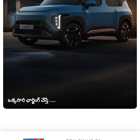
ఒక్కసారి ఛార్జింగ్‌ చేస్తే .....