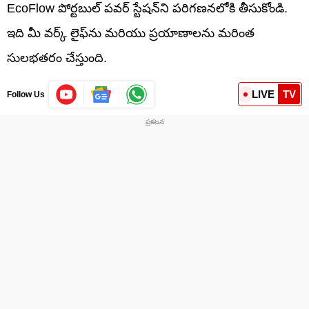
EcoFlow పోర్టబుల్ పవర్ స్టేషన్‌ని పరిగణనలోకి తీసుకోండి.
ఇది మీ వర్క్ లైఫ్‌ను మరియు ప్రయాణాలను మరింత
సులభతరం చేస్తుంది.
LIVE
TV
Follow Us