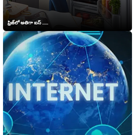
ఫ్రిజ్‌లో అతిగా ఐస్ .....