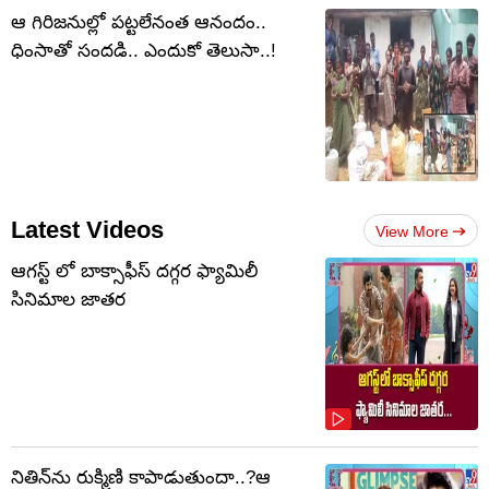
ఆ గిరిజనుల్లో పట్టలేనంత ఆనందం..
ధింసాతో సందడి.. ఎందుకో తెలుసా..!
Latest Videos
View More
ఆగస్ట్ లో బాక్సాఫీస్ దగ్గర ఫ్యామిలీ
సినిమాల జాతర
నితిన్‌ను రుక్మిణి కాపాడుతుందా..?ఆ