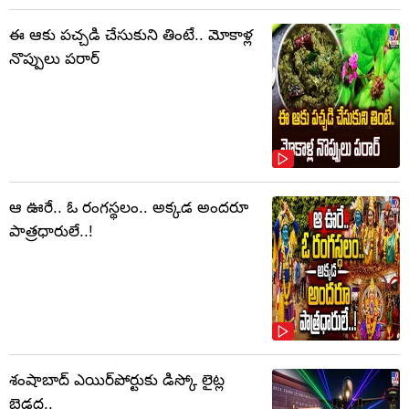
ఈ ఆకు పచ్చడి చేసుకుని తింటే.. మోకాళ్ల
నొప్పులు పరార్‌
ఆ ఊరే.. ఓ రంగస్థలం.. అక్కడ అందరూ
పాత్రధారులే..!
శంషాబాద్ ఎయిర్‌పోర్టుకు డిస్కో లైట్ల
బెడద..