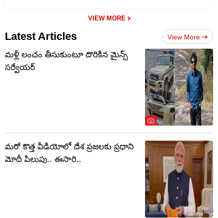
VIEW MORE
Latest Articles
View More
మళ్లీ లంచం తీసుకుంటూ దొరికిన మైన్స్
సర్వేయర్
మరో కొత్త వీడియోలో దేశ ప్రజలకు ప్రధాని
మోదీ పిలుపు.. ఈసారి..