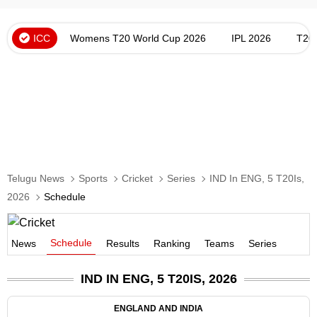
ICC
Womens T20 World Cup 2026
IPL 2026
T20
Telugu News
Sports
Cricket
Series
IND In ENG, 5 T20Is,
2026
Schedule
Schedule
News
Results
Ranking
Teams
Series
IND IN ENG, 5 T20IS, 2026
ENGLAND AND INDIA