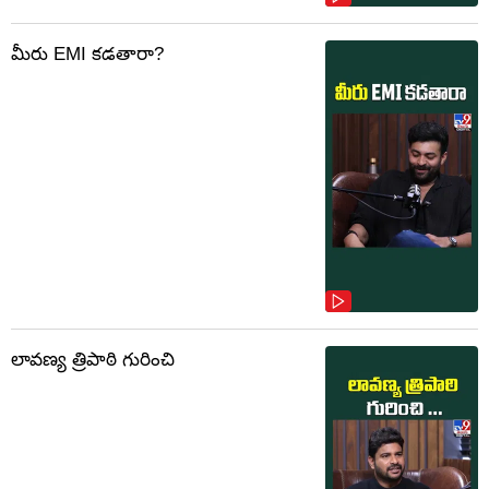
మీరు EMI కడతారా?
లావణ్య త్రిపాఠి గురించి