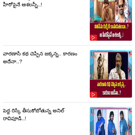
హీరోపైనే ఆశలన్నీ..!
వారణాసి కథ చెప్పిన జక్కన్న.. కారణం
అదేనా..?
పెద్ద రిస్కే తీసుకోబోతున్న అనిల్
రావిపూడి..!