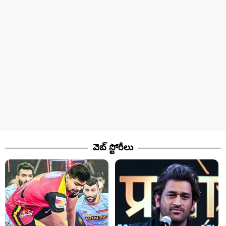
వెబ్ స్టోరీలు​