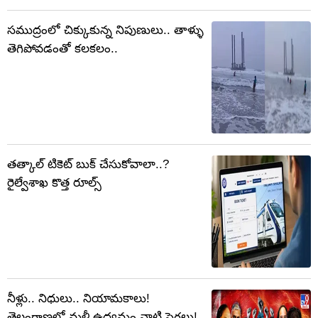
సముద్రంలో చిక్కుకున్న నిపుణులు.. తాళ్ళు
తెగిపోవడంతో కలకలం..
తత్కాల్ టికెట్ బుక్ చేసుకోవాలా..?
రైల్వేశాఖ కొత్త రూల్స్
నీళ్లు.. నిధులు.. నియామకాలు!
తెలంగాణలో మళ్లీ ఉద్యమం నాటి సెగలు!