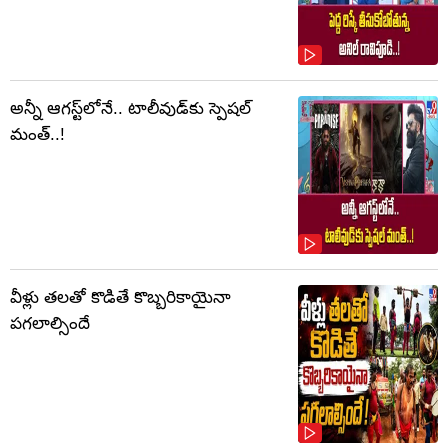
అన్నీ ఆగస్ట్‌లోనే.. టాలీవుడ్‌కు స్పెషల్
మంత్..!
వీళ్లు తలతో కొడితే కొబ్బరికాయైనా
పగలాల్సిందే