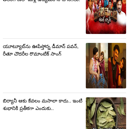
యూట్యూబ్‌ను ఊపేస్తోన్న డీమాన్ పవన్,
రీతూ చౌదరీల రొమాంటిక్ సాంగ్
బిర్యానీ ఆకు కేవలం మసాలా కాదు.. ఇంటి
శుభానికి ప్రతీకగా ఎందుకు..