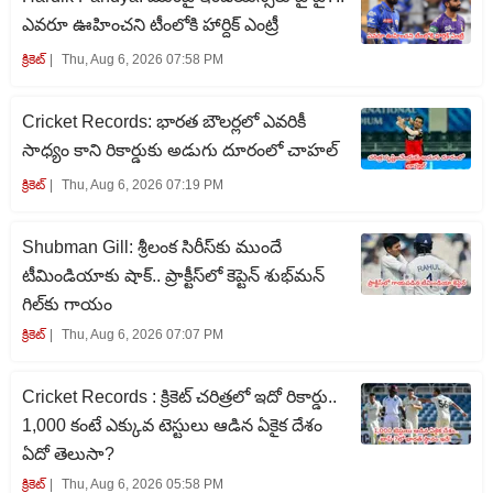
ఎవరూ ఊహించని టీంలోకి హార్దిక్ ఎంట్రీ
క్రికెట్‌
Thu, Aug 6, 2026 07:58 PM
Cricket Records: భారత బౌలర్లలో ఎవరికీ
సాధ్యం కాని రికార్డుకు అడుగు దూరంలో చాహల్
క్రికెట్‌
Thu, Aug 6, 2026 07:19 PM
Shubman Gill: శ్రీలంక సిరీస్‌కు ముందే
టీమిండియాకు షాక్.. ప్రాక్టీస్‌లో కెప్టెన్ శుభ్‌మన్
గిల్‌కు గాయం
క్రికెట్‌
Thu, Aug 6, 2026 07:07 PM
Cricket Records : క్రికెట్ చరిత్రలో ఇదో రికార్డు..
1,000 కంటే ఎక్కువ టెస్టులు ఆడిన ఏకైక దేశం
ఏదో తెలుసా?
క్రికెట్‌
Thu, Aug 6, 2026 05:58 PM