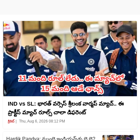
IND vs SL: భారత్ వర్సెస్ శ్రీలంక వార్మప్ మ్యాచ్.. ఈ
ప్రాక్టీస్ మ్యాచ్ రూల్స్ చాలా డిఫరెంట్
క్రికెట్‌
Thu, Aug 6, 2026 08:12 PM
Hardik Pandya: ముంబై ఇండియన్స్‌కు బై బై?..