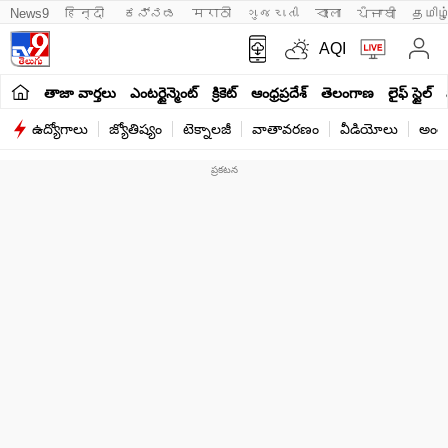
News9
हिन्दी 
ಕನ್ನಡ
मराठी
ગુજરાતી
বাংলা
ਪੰਜਾਬੀ
தமிழ
AQI
తాజా వార్తలు
ఎంటర్టైన్మెంట్
క్రికెట్
ఆంధ్రప్రదేశ్
తెలంగాణ
లైఫ్ స్టైల్
ఉద్యోగాలు
జ్యోతిష్యం
టెక్నాలజీ
వాతావరణం
వీడియోలు
అంతర