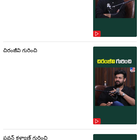
చిరంజీవి గురించి
పవన్ కళ్యాణ్ గురించి