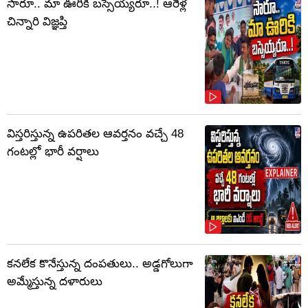
సారూ.. మా ఊరికి బస్సెయ్యరూ..! ఆరేళ్ల
చిన్నారి విజ్ఞప్తి
విస్తరిస్తున్న ఉపరితల ఆవర్తనం వచ్చే 48
గంటల్లో భారీ వర్షాలు
కనలేక కొనేస్తున్న దంపతులు.. అడ్డగోలుగా
అమ్మేస్తున్న దళారులు