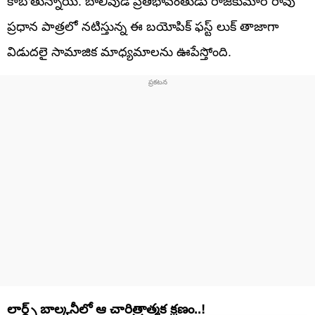
కాబోతున్నాయి. బాలీవుడ్ ప్రతిభావంతుడు రాజ్‌కుమార్ రావు
ప్రధాన పాత్రలో నటిస్తున్న ఈ బయోపిక్ ఫస్ట్‌ లుక్ తాజాగా
విడుదలై సామాజిక మాధ్యమాలను ఊపేస్తోంది.
లార్డ్స్ బాల్కనీలో ఆ చారిత్రాత్మక క్షణం..!