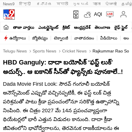
News9
हिन्दी 
ಕನ್ನಡ
मराठी
ગુજરાતી
বাংলা
ਪੰਜਾਬੀ
தமிழ
AQI
తాజా వార్తలు
ఎంటర్టైన్మెంట్
క్రికెట్
ఆంధ్రప్రదేశ్
తెలంగాణ
లైఫ్ స్టైల్
ఉద్యోగాలు
జ్యోతిష్యం
టెక్నాలజీ
వాతావరణం
వీడియోలు
అంతర
Telugu News
Sports News
Cricket News
Rajkummar Rao Soura
HBD Ganguly: దాదా బయోపిక్‌ ‘ఫస్ట్‌ లుక్‌’
అదుర్స్.. ఆ ఐకానిక్ సీన్‌తో ఫ్యాన్స్‌కు పూనకాలే..!
Dada Movie First Look: సౌరవ్ గంగూలీ బయోపిక్
అనౌన్స్‌మెంట్ ఎప్పుడో వచ్చినప్పటికీ, ఈ ఫస్ట్ లుక్ చిత్ర
పరిశ్రమతో పాటు క్రీడా ప్రపంచంలోనూ సరికొత్త ఉత్సాహాన్ని
నింపింది. ఈ చిత్రం 2027 మే 14న ప్రపంచవ్యాప్తంగా
థియేటర్లలో భారీ ఎత్తున విడుదల కానుంది. దాదా క్రీడా
జీవితంలోని భావోద్వేగాలను, తెరవెనుక రాజకీయాలను ఈ