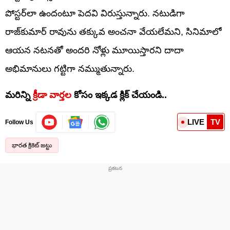
పోస్టర్‌లా ఉందంటూ పెదవి విరుస్తున్నారు. నటుడిగా
రాజ్‌కుమార్ రావును తక్కువ అంచనా వేయలేమని, సినిమాలో
ఆయన నటనతో అందరి నోళ్లు మూయిస్తారని దాదా
అభిమానులు గట్టిగా నమ్ముతున్నారు.
మరిన్ని
క్రీడా వార్తల
కోసం ఇక్కడ క్లిక్ చేయండి..
LIVE
TV
Follow Us
భారత క్రికెట్ జట్టు