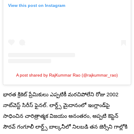
View this post on Instagram
A post shared by RajKummar Rao (@rajkummar_rao)
భారత క్రికెట్ ప్రేమికులు ఎప్పటికీ మరచిపోలేని రోజు 2002
నాట్‌వెస్ట్ సిరీస్ ఫైనల్. లార్డ్స్ మైదానంలో ఇంగ్లాండ్‌పై
సాధించిన చారిత్రాత్మక విజయం అనంతరం, అప్పటి కెప్టెన్
సౌరవ్ గంగూలీ లార్డ్స్ బాల్కనీలో నిలబడి తన జెర్సీని గాల్లోకి