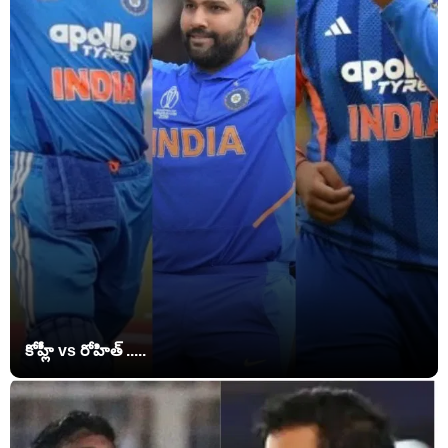
కోహ్లీ vs రోహిత్ .....