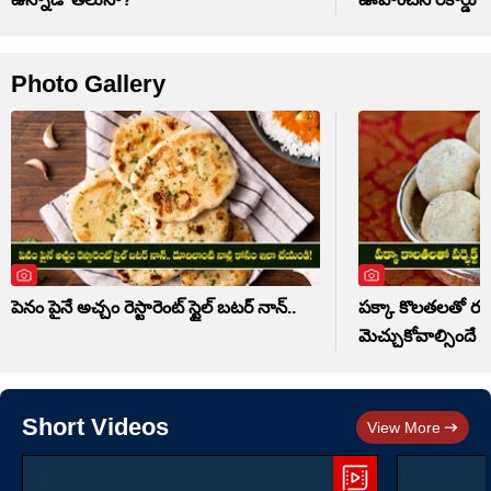
Photo Gallery
పెనం పైనే అచ్చం రెస్టారెంట్ స్టైల్ బటర్ నాన్..
పక్కా కొలతలతో రవ్వ 
మెచ్చుకోవాల్సిందే
Short Videos
View More