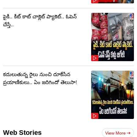
పైకి.. కిట్‌ కాట్‌ చాక్లెట్ ప్యాకెట్‌.. ఓపెన్‌
చేస్తే..
కదులుతున్న రైలు నుంచి దూకేసిన
ప్రయాణికులు.. ఏం జరిగిందో తెలుసా!
Web Stories
View More