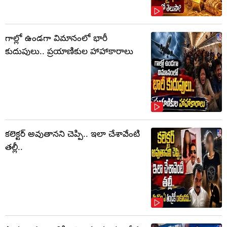
గాల్లో ఉండగా విమానంలో భారీ
కుదుపులు.. ప్రయాణికుల హాహాకారాలు
కలెక్టర్‌ అవుతానని చెప్పి.. ఇలా చేశావేంటి
తల్లీ..