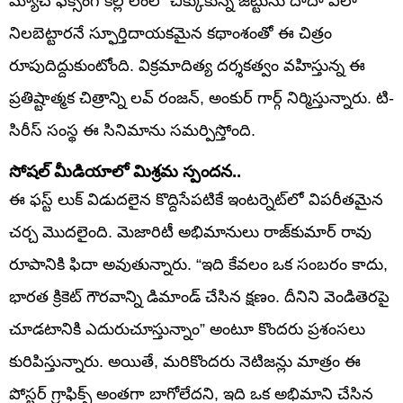
మ్యాచ్ ఫిక్సింగ్ కల్లోలంలో చిక్కుకున్న జట్టును దాదా ఎలా
నిలబెట్టారనే స్ఫూర్తిదాయకమైన కథాంశంతో ఈ చిత్రం
రూపుదిద్దుకుంటోంది. విక్రమాదిత్య దర్శకత్వం వహిస్తున్న ఈ
ప్రతిష్టాత్మక చిత్రాన్ని లవ్ రంజన్, అంకుర్ గార్గ్ నిర్మిస్తున్నారు. టి-
సిరీస్ సంస్థ ఈ సినిమాను సమర్పిస్తోంది.
సోషల్ మీడియాలో మిశ్రమ స్పందన..
ఈ ఫస్ట్ లుక్ విడుదలైన కొద్దిసేపటికే ఇంటర్నెట్‌లో విపరీతమైన
చర్చ మొదలైంది. మెజారిటీ అభిమానులు రాజ్‌కుమార్ రావు
రూపానికి ఫిదా అవుతున్నారు. “ఇది కేవలం ఒక సంబరం కాదు,
భారత క్రికెట్ గౌరవాన్ని డిమాండ్ చేసిన క్షణం. దీనిని వెండితెరపై
చూడటానికి ఎదురుచూస్తున్నాం” అంటూ కొందరు ప్రశంసలు
కురిపిస్తున్నారు. అయితే, మరికొందరు నెటిజన్లు మాత్రం ఈ
పోస్టర్ గ్రాఫిక్స్ అంతగా బాగోలేదని, ఇది ఒక అభిమాని చేసిన