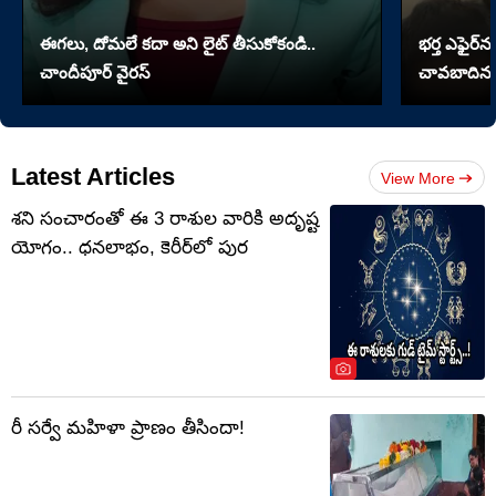
ఈగలు, దోమలే కదా అని లైట్ తీసుకోకండి..
భర్త ఎఫైర్‌న
చాందీపూర్ వైరస్
చావబాదిన భ
Latest Articles
View More
శని సంచారంతో ఈ 3 రాశుల వారికి అదృష్ట
యోగం.. ధనలాభం, కెరీర్‌లో పుర
రీ సర్వే మహిళా ప్రాణం తీసిందా!