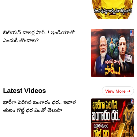
బిలియన్ డాలర్ల సారీ..! ఇండియాతో
ఎందుకీ తొండాట?
Latest Videos
View More
భారీగా పెరిగిన బంగారం ధర.. ఇవాళ
తులం గోల్డ్‌ ధర ఎంతో తెలుసా