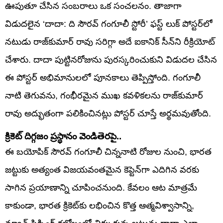
ఊపుతూ చేసిన సంబరాలు ఒక సంచలనం. తాజాగా
విడుదలైన ‘దాదా: ది సౌరవ్ గంగూలీ స్టోరీ’ ఫస్ట్ లుక్ పోస్టర్‌లో
నటుడు రాజ్‌కుమార్ రావు సరిగ్గా అదే ఐకానిక్ సీన్‌ని రీక్రియోట్
చేశారు. దాదా పుట్టినరోజును పురస్కరించుకుని విడుదల చేసిన
ఈ పోస్టర్ అభిమానులలో పూనకాలు తెప్పిస్తోంది. గంగూలీ
నాటి తెగువను, గంభీరమైన ముఖ కవళికలను రాజ్‌కుమార్
రావు అద్భుతంగా పలికించినట్లు పోస్టర్ చూస్తే అర్థమవుతోంది.
క్రికెట్ దిగ్గజం ప్రస్థానం వెండితెరపై..
ఈ బయోపిక్ సౌరవ్ గంగూలీ చిన్ననాటి రోజుల నుంచి, భారత
జట్టుకు అత్యంత విజయవంతమైన కెప్టెన్‌గా ఎదిగిన వరకు
సాగిన ప్రయాణాన్ని చూపించనుంది. కేవలం ఆట మాత్రమే
కాకుండా, భారత క్రికెట్‌కు లభించిన కొత్త ఆత్మవిశ్వాసాన్ని,