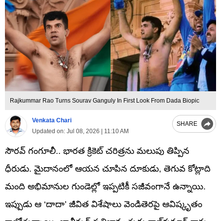
Rajkummar Rao Turns Sourav Ganguly In First Look From Dada Biopic
Venkata Chari
SHARE
Updated on:
Jul 08, 2026 | 11:10 AM
సౌరవ్ గంగూలీ.. భారత క్రికెట్ చరిత్రను మలుపు తిప్పిన
ధీరుడు. మైదానంలో ఆయన చూపిన దూకుడు, తెగువ కోట్లాది
మంది అభిమానుల గుండెల్లో ఇప్పటికీ సజీవంగానే ఉన్నాయి.
ఇప్పుడు ఆ ‘దాదా’ జీవిత విశేషాలు వెండితెరపై ఆవిష్కృతం