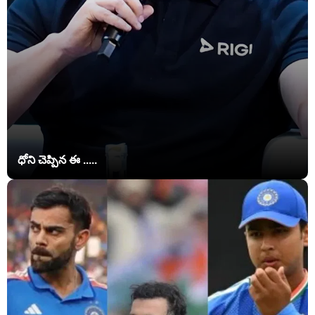
ధోని చెప్పిన ఈ .....