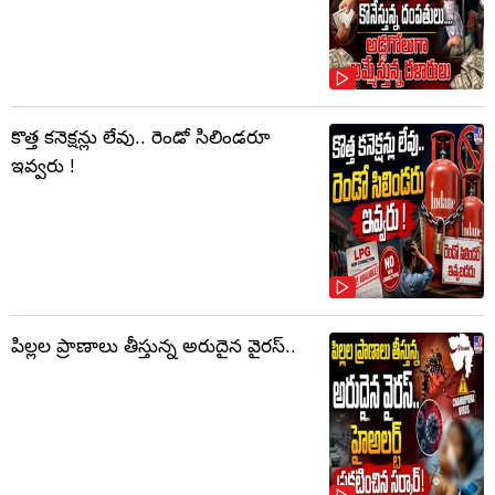
కొత్త కనెక్షన్లు లేవు.. రెండో సిలిండరూ
ఇవ్వరు !
పిల్లల ప్రాణాలు తీస్తున్న అరుదైన వైరస్..