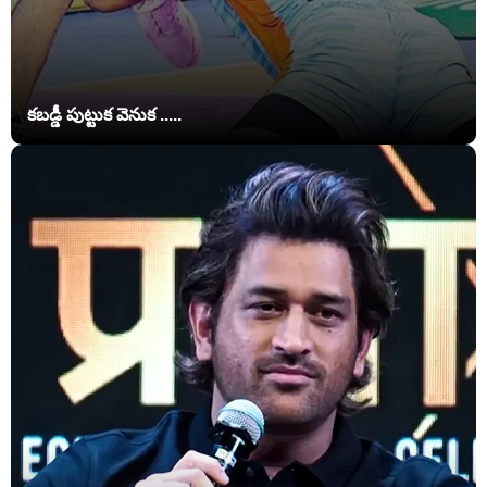
కబడ్డీ పుట్టుక వెనుక .....