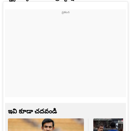
ఇవి కూడా చదవండి