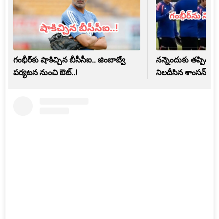
గంభీర్‌కు షాకిచ్చిన బీసీసీఐ.. జింబాబ్వే
నన్నెందుకు తప్పించా
పర్యటన నుంచి ఔట్..!
నిలదీసిన శాంసన్..?