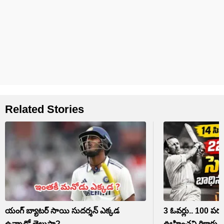
Related Stories
యంగ్ బ్యాటర్ సాయి సుదర్శన్ ఎక్కడ
3 ఓవర్లు.. 100 పరుగు
ఉన్నాడో తెలుసా?
ఊహించని రికార్డు ఇ