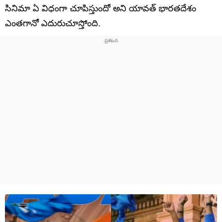
సినిమా ఏ విధంగా చూపిస్తుందో అని యావత్ భారతదేశం
ఎంతగానో ఎదురుచూస్తోంది.