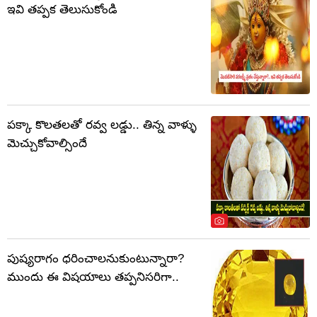
ఇవి తప్పక తెలుసుకోండి
పక్కా కొలతలతో రవ్వ లడ్డు.. తిన్న వాళ్ళు
మెచ్చుకోవాల్సిందే
పుష్యరాగం ధరించాలనుకుంటున్నారా?
ముందు ఈ విషయాలు తప్పనిసరిగా..