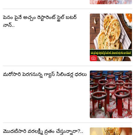
పెనం పైనే అచ్చం రెస్టారెంట్ స్టైల్ బటర్
నాన్..
మరోసారి పెరగనున్న గ్యాస్ సిలిండర్ల ధరలు
మొదటిసారి వరలక్ష్మీ వ్రతం చేస్తున్నారా?..