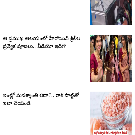
ఆ ప్రముఖ ఆలయంలో హీరోయిన్ శ్రీలీల
ప్రత్యేక పూజలు.. వీడియో ఇదిగో
ఇంట్లో మనశ్శాంతి లేదా?.. రాక్ సాల్ట్‌తో
ఇలా చేయండి