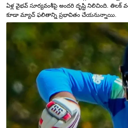
ఏళ్ల వైభవ్ సూర్యవంశీపై అందరి దృష్టి నిలిచింది. తిలక్ 
కూడా మ్యాచ్ ఫలితాన్ని ప్రభావితం చేయనున్నాయి.