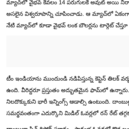
మ్యాచ్‌లో వైభవ్ కేవలం 14 పరుగులకే అవుట్ అయి నిరాశప
అసలైన విశ్వరూపాన్ని చూపించాడు. ఆ మ్యాచ్‌లో ఏకంగా 200
నేటి మ్యాచ్‌లో కూడా వైభవ్ లంక బౌలర్లను టార్గెట్ చేస్తూ
టీం ఇండియాను ముందుండి నడిపిస్తున్న కెప్టెన్ తిలక్ వర
ఉంది. వీరిద్దరూ ప్రస్తుతం అద్భుతమైన ఫామ్‌లో ఉన్నారు. 
నిలదొక్కుకుని భారీ ఇన్నింగ్స్ ఆడాల్సి ఉంటుంది. దాంబుల్
సమర్థవంతంగా ఎదుర్కొని మిడిల్ ఓవర్లలో రన్ రేట్ తగ్గకు