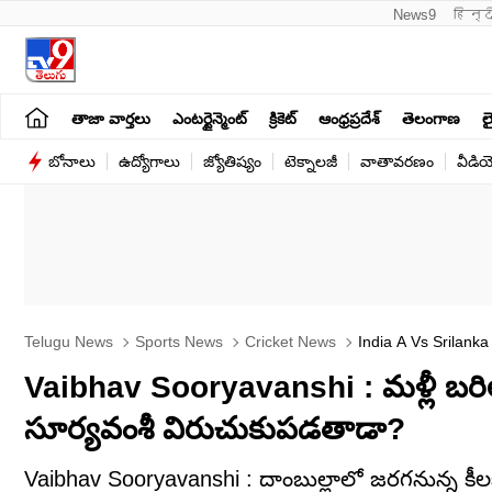
News9
हिन्द
తాజా వార్తలు
ఎంటర్టైన్మెంట్
క్రికెట్
ఆంధ్రప్రదేశ్
తెలంగాణ
లై
బోనాలు
ఉద్యోగాలు
జ్యోతిష్యం
టెక్నాలజీ
వాతావరణం
వీడి
Telugu News
Sports News
Cricket News
India A Vs Srilanka
Report
Vaibhav Sooryavanshi : మళ్లీ బరిలోకి
సూర్యవంశీ విరుచుకుపడతాడా?
Vaibhav Sooryavanshi : దాంబుల్లాలో జరగనున్న కీలక 