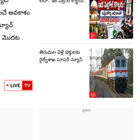
యాచ్
లేదా.. ఇక పెట్రోల్ కొట్టరు..
సించే అవకాశం
్యాచ్
టెన్ మొదట
తిరుమల వెళ్లే భక్తులకు
రైల్వేశాఖ సూపర్ న్యూస్
LIVE
TV