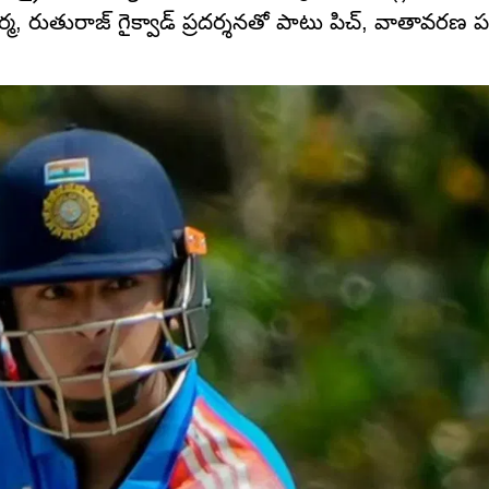
వర్మ, రుతురాజ్ గైక్వాడ్ ప్రదర్శనతో పాటు పిచ్, వాతావరణ పర