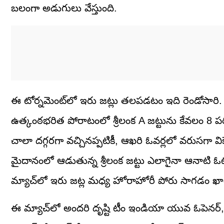
బలంగా అడుగులు వేస్తుంది.
ఈ టోర్నమెంట్‌లో ఇరు జట్లు తలపడటం ఇది రెండోసారి
ఉత్కంఠభరిత పోరాటంలో శ్రీలంక A జట్టును కేవలం 8 పర
చాలా దగ్గరగా వచ్చినప్పటికీ, ఆఖరి ఓవర్లలో వరుసగా వికె
మైదానంలో ఆడుతున్న శ్రీలంక జట్టు ఎలాగైనా ఆనాటి ఓటమ
మ్యాచ్‌లో ఇరు జట్ల మధ్య హోరాహోరీ పోరు సాగడం ఖాయ
ఈ మ్యాచ్‌లో అందరి దృష్టి టీం ఇండియా యువ ఓపెనర్, 1