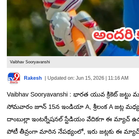
Vaibhav Sooryavanshi
Rakesh
|
Updated on:
Jun 15, 2026 | 11:16 AM
Vaibhav Sooryavanshi : భారత యువ క్రికెట్ జట్టు మరో భా
సోమవారం జూన్ 15న ఇండియా A, శ్రీలంక A జట్ల మధ్య 
దాంబుల్లా ఇంటర్నేషనల్ స్టేడియం వేదికగా ఈ మ్యాచ్ ఉద
పోటీ తీవ్రంగా మారిన నేపథ్యంలో, ఇరు జట్లకు ఈ మ్యాచ్ ఒ