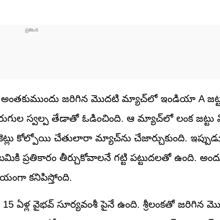
. అంతకుముందు జరిగిన మొదటి మ్యాచ్‌లో ఇండియా A జట్
ుగుల స్వల్ప తేడాతో ఓడించింది. ఆ మ్యాచ్‌లో లంక జట్టు 
ట్లు కోల్పోయి చేతులారా మ్యాచ్‌ను చేజార్చుకుంది. ఇప్పుడు
ికి ప్రతికారం తీర్చుకోవాలనే గట్టి పట్టుదలతో ఉంది. అం
ంగా కనిపిస్తోంది.
5 ఏళ్ల వైభవ్ సూర్యవంశీ పైనే ఉంది. శ్రీలంకతో జరిగిన మ