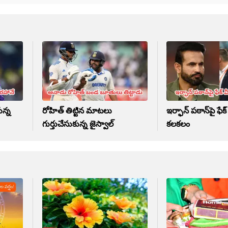
న్న
రోహిత్ తిట్టిన మాటలు
ఇర్ఫాన్ పఠాన్‌పై ఫే
గుర్తుచేసుకున్న జైస్వాల్
కలకలం