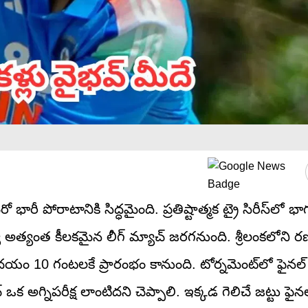
రీ పోరాటానికి సిద్ధమైంది. ప్రతిష్టాత్మక ట్రై సిరీస్‌లో భ
అత్యంత కీలకమైన లీగ్ మ్యాచ్ జరగనుంది. శ్రీలంకలోని రణ
యం 10 గంటలకే ప్రారంభం కానుంది. టోర్నమెంట్‌లో ఫైనల్ బె
క అగ్నిపరీక్ష లాంటిదని చెప్పాలి. ఇక్కడ గెలిచే జట్టు ఫైనల