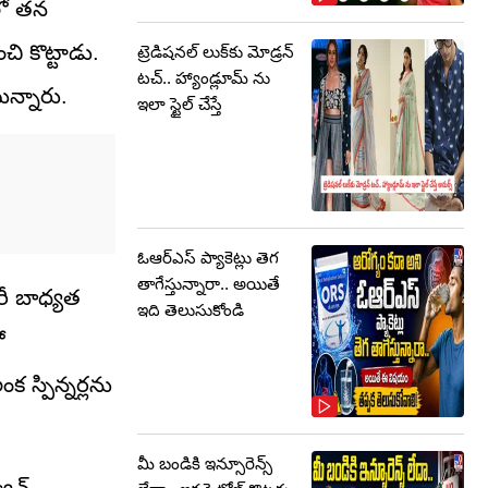
‌లో తన
చి కొట్టాడు.
ట్రెడిషనల్ లుక్‌కు మోడ్రన్
టచ్.. హ్యాండ్లూమ్ ను
ున్నారు.
ఇలా స్టైల్ చేస్తే
ఓఆర్‌ఎస్‌ ప్యాకెట్లు తెగ
తాగేస్తున్నారా.. అయితే
ారీ బాధ్యత
ఇది తెలుసుకోండి
ో
క స్పిన్నర్లను
మీ బండికి ఇన్సూరెన్స్