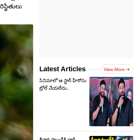
ిస్థితులు
Latest Articles
View More
సినిమాలో ఆ స్టార్ హీరోను
ట్రోల్ చేయలేదు..
శ్రీవారి హుండీకి భారీ