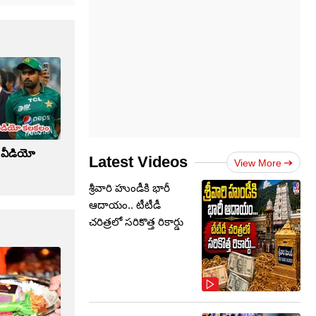
క్ వీడియో
Latest Videos
View More
శ్రీవారి హుండీకి భారీ
ఆదాయం.. టీటీడీ
చరిత్రలో సరికొత్త రికార్డు