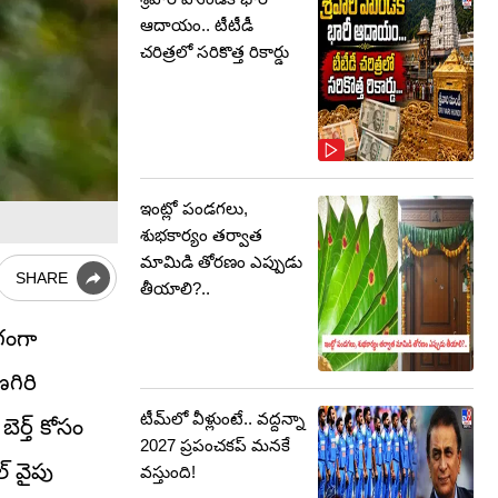
ఆదాయం.. టీటీడీ
చరిత్రలో సరికొత్త రికార్డు
ఇంట్లో పండగలు,
శుభకార్యం తర్వాత
మామిడి తోరణం ఎప్పుడు
SHARE
తీయాలి?..
ాగంగా
గిరి
టీమ్‌లో వీళ్లుంటే.. వద్దన్నా
ర్త్ కోసం
2027 ప్రపంచకప్‌ మనకే
్ వైపు
వస్తుంది!