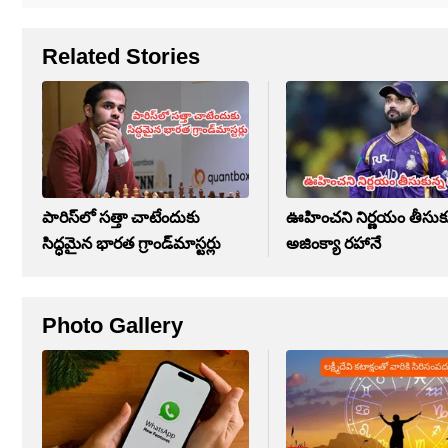
Related Stories
పారిస్‌లో సత్తా చాటేందుకు
ఊహించని నిర్ణయం తీసుకు
సిద్ధమైన భారత గ్రాండ్‌మాస్టర్లు
అజింక్యా రహానే
Photo Gallery