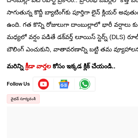
దాంబుల్లా పిచ్ రిపోర్ట్ ప్రకారం.. ప్రారంభ ఓవర్లలో కొత్త బ
సాగుతున్న కొద్దీ బ్యాటింగ్‌కు పూర్తిగా లైన్ క్లియర
ఉంది. గత కొన్ని రోజులుగా దాంబుల్లాలో భారీ వర్షాలు
మధ్యలో వర్షం పడితే డక్‌వర్త్ లూయిస్ స్టెర్న్ (DLS) రూల్
బౌలింగ్ ఎంచుకుని, వాతావరణాన్ని బట్టి తమ వ్యూహాల
మరిన్ని
క్రీడా వార్తల
కోసం ఇక్కడ క్లిక్ చేయండి..
Follow Us
వైభవ్ సూర్యవంశీ