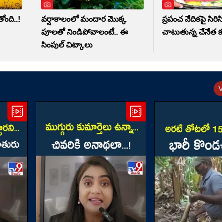
ంది..!
వర్షాకాలంలో మందార మొక్క
ప్రపంచ వేదికపై సిరిసి
పూలతో నిండిపోవాలంటే.. ఈ
చాటుతున్న చేనేత 
సింపుల్ చిట్కాలు