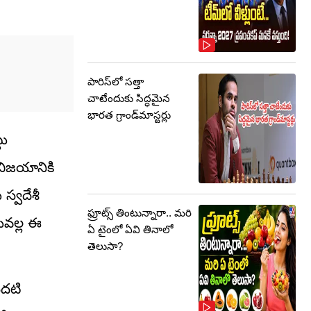
పారిస్‌లో సత్తా
చాటేందుకు సిద్ధమైన
భారత గ్రాండ్‌మాస్టర్లు
టు
విజయానికి
 స్వదేశీ
ఫ్రూట్స్‌ తింటున్నారా.. మరి
దువల్ల ఈ
ఏ టైంలో ఏవి తినాలో
తెలుసా?
ొదటి