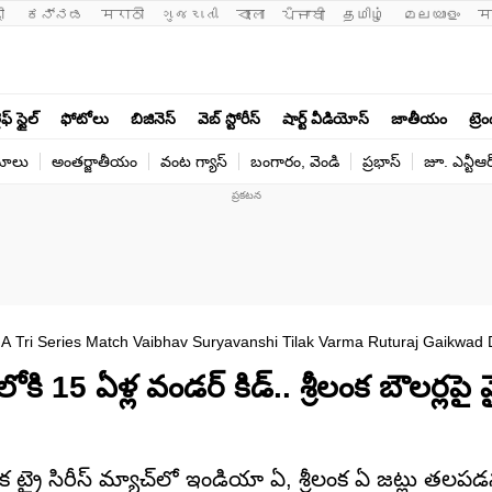
ी 
ಕನ್ನಡ
मराठी
ગુજરાતી
বাংলা
ਪੰਜਾਬੀ
தமிழ்
മലയാളം
म
ఫ్ స్టైల్
ఫోటోలు
బిజినెస్
వెబ్ స్టోరీస్
షార్ట్ వీడియోస్
జాతీయం
ట్రె
యోలు
అంతర్జాతీయం
వంట గ్యాస్
బంగారం, వెండి
ప్రభాస్
జూ. ఎన్టీఆర
 A Tri Series Match Vaibhav Suryavanshi Tilak Varma Ruturaj Gaikwad 
 15 ఏళ్ల వండర్ కిడ్.. శ్రీలంక బౌలర్లపై 
ట్రై సిరీస్ మ్యాచ్‌లో ఇండియా ఏ, శ్రీలంక ఏ జట్లు తలప