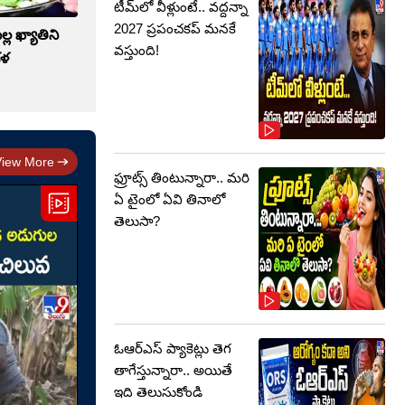
టీమ్‌లో వీళ్లుంటే.. వద్దన్నా
2027 ప్రపంచకప్‌ మనకే
ల్ల ఖ్యాతిని
వస్తుంది!
కళ
View More
ఫ్రూట్స్‌ తింటున్నారా.. మరి
ఏ టైంలో ఏవి తినాలో
తెలుసా?
ఓఆర్‌ఎస్‌ ప్యాకెట్లు తెగ
తాగేస్తున్నారా.. అయితే
ఇది తెలుసుకోండి