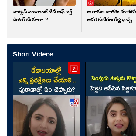
వాట్సప్ వాడాలంటే డేట్ ఆఫ్ బర్త్
ఆ రాశుల జాతకం మారబోతో
ఎంటర్ చేయాలా..?
అపర కుబేరలయ్యే ఛాన్స్
Short Videos