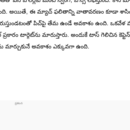
ంతితో పేస్ బౌలర్లకు మంచి స్వింగ్, బౌన్స్ లభిస్తుంది. కానీ మ్
్ అవుతుంది. అయితే, ఈ మ్యాచ్ ఫలితాన్ని వాతావరణం కూడా శా
 కురుస్తుండటంతో పిచ్‌పై తేమ ఉండే అవకాశం ఉంది. ఒకవేళ మ
 ప్రకారం టార్గెట్‌ను మారుస్తారు. అందుకే టాస్ గెలిచిన కెప్
ను మార్చుకునే అవకాశం ఎక్కువగా ఉంది.