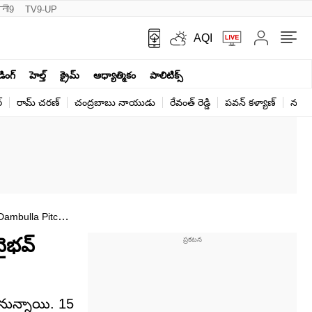
नी9
TV9-UP
AQI
ండింగ్
హెల్త్‌
క్రైమ్
ఆధ్యాత్మికం
పాలిటిక్స్‌
్
రామ్ చ‌ర‌ణ్‌
చంద్రబాబు నాయుడు
రేవంత్ రెడ్డి
పవన్ కళ్యాణ్
నరేంద
Dambulla Pitch
వైభవ్
డనున్నాయి. 15