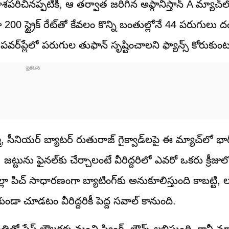
రిచినప్పటికీ, ఆ తర్వాత జరిగిన అఫ్గానిస్తాన్ A మ్యాచ్
 స్ట్రైక్ రేట్‌తో కేవలం కొన్ని బంతుల్లోనే 44 పరుగులు దం
 పవర్‌ప్లేలో పరుగుల తుఫాన్ సృష్టించాలని ఫ్యాన్స్ కోరుకుంట
్మ, సీనియర్ బ్యాటర్ రుతురాజ్ గైక్వాడ్‌లపై ఈ మ్యాచ్‌లో భ
జట్టును ఫైనల్‌కు చేర్చాలంటే వీరిద్దరిలో ఎవరో ఒకరు క్రీజుల
లా పిచ్ సాధారణంగా బ్యాటింగ్‌కు అనుకూలిస్తుంది కాబట్టి, లం
ండా చూడటం వీరిద్దరికీ పెద్ద సవాల్ కానుంది.