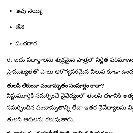
ఆవు నెయ్యి
తేనె
పంచదార
ఈ ఐదు పదార్థాలను శుభ్రమైన పాత్రలో నిర్ణీత పరిమాణంలో క
ప్రాముఖ్యతతో పాటు ఆరోగ్యపరమైన విలువ కూడా ఉందని
తులసి లేకుండా పంచామృతం సంపూర్ణం కాదా?
విష్ణుమూర్తికి సమర్పించే నైవేద్యంలో తులసి దళానికి అ
సమర్పించిన పంచామృతాన్ని లేదా ఇతర నైవేద్యాలను వి
తులసి ఆకులను కలుపుతారు.