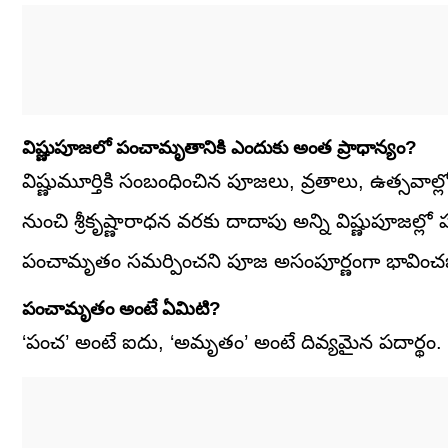
విష్ణుపూజలో పంచామృతానికి ఎందుకు అంత ప్రాధాన్యం?
విష్ణుమూర్తికి సంబంధించిన పూజలు, వ్రతాలు, ఉత్సవాల
నుంచి శ్రీకృష్ణారాధన వరకు దాదాపు అన్ని విష్ణుపూజల్లో
పంచామృతం సమర్పించని పూజ అసంపూర్ణంగా భావించ
పంచామృతం అంటే ఏమిటి?
‘పంచ’ అంటే ఐదు, ‘అమృతం’ అంటే దివ్యమైన పదార్థం.