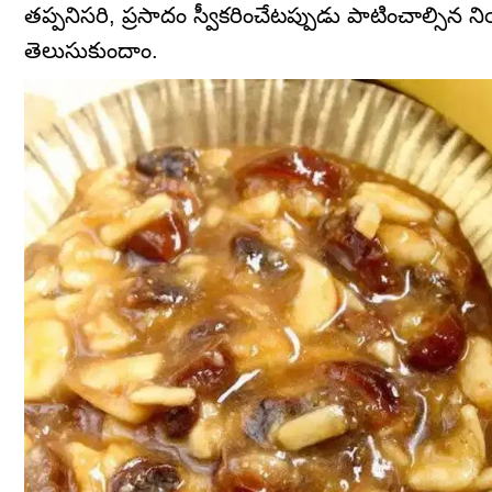
తప్పనిసరి, ప్రసాదం స్వీకరించేటప్పుడు పాటించాల్సిన 
తెలుసుకుందాం.