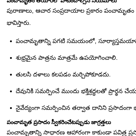
పంచామృతం తయారీలో పాటించాల్సిన నియమాలు
పురాణాలు, ఆచార సంప్రదాయాల ప్రకారం పంచామృతం స
భావిస్తారు.
పంచామృతాన్ని పగటి సమయంలో, సూర్యాస్తమయాన
శుభ్రమైన పాత్రను మాత్రమే ఉపయోగించాలి.
తులసి దళాలు కలపడం మర్చిపోకూడదు.
దేవునికి సమర్పించే ముందు భక్తిశ్రద్ధలతో ప్రార్థన చేయ
నైవేద్యంగా సమర్పించిన తర్వాత దానిని ప్రసాదంగా 
పంచామృత ప్రసాదం స్వీకరించేటప్పుడు జాగ్రత్తలు
పంచామృతాన్ని సాధారణ ఆహారంగా కాకుండా పవిత్ర ప్రస