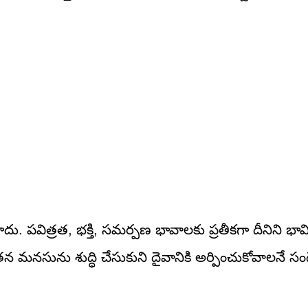
 పవిత్రత, భక్తి, సమర్పణ భావాలకు ప్రతీకగా దీనిని భావిస
తన మనసును శుద్ధి చేసుకుని దైవానికి అర్పించుకోవాలనే సందే