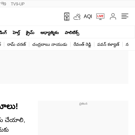
नी9
TV9-UP
AQI
ండింగ్
హెల్త్‌
క్రైమ్
ఆధ్యాత్మికం
పాలిటిక్స్‌
్
రామ్ చ‌ర‌ణ్‌
చంద్రబాబు నాయుడు
రేవంత్ రెడ్డి
పవన్ కళ్యాణ్
నరేంద
మాలు!
ు చేయాలి,
దుకు