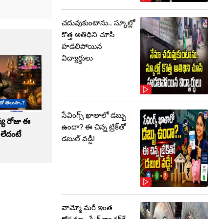
చదువుకుంటాను.. స్కూల్లో
కొత్త అతిథిని చూసి
హడలిపోయిన
విద్యార్ధులు
సేవింగ్స్ ఖాతాలో డబ్బు
య రోజు ఈ
ఉందా? ఈ చిన్న ట్రిక్‌తో
 లేదంటే
డబుల్ వడ్డీ!
వామ్మో మరీ ఇంత