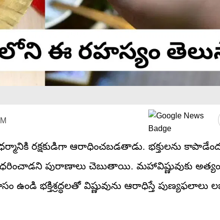
PM
ధర్మానికి రక్షకుడిగా ఆరాధించబడతాడు. భక్తులను కాపాడేంద
 ధరించాడని పురాణాలు చెబుతాయి. మహావిష్ణువుకు అత్య
ఉండి భక్తిశ్రద్ధలతో విష్ణువును ఆరాధిస్తే పుణ్యఫలాలు ల