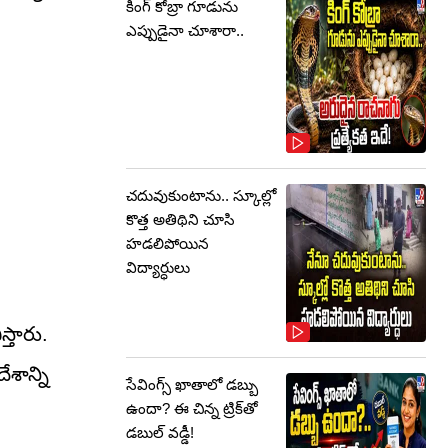
కింగ్ కోబ్రా గూడును
ఎప్పుడైనా చూశారా..
చదువుకుంటాను.. స్కూల్లో
కొత్త అతిథిని చూసి
హడలిపోయిన
విద్యార్ధులు
్తారు.
శాన్ని
సేవింగ్స్ ఖాతాలో డబ్బు
ఉందా? ఈ చిన్న ట్రిక్‌తో
డబుల్ వడ్డీ!