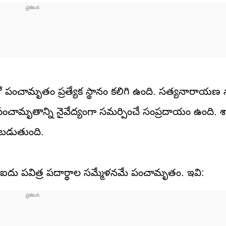
్లో పంచామృతం ప్రత్యేక స్థానం కలిగి ఉంది. సత్యనారాయణ స
 పంచామృతాన్ని నైవేద్యంగా సమర్పించే సంప్రదాయం ఉంది. శాస్
బడుతుంది.
 ఐదు పవిత్ర పదార్థాల సమ్మేళనమే పంచామృతం. ఇవి: