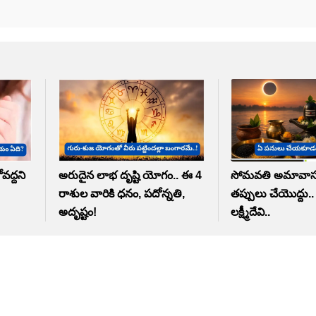
ోవద్దని
అరుదైన లాభ దృష్టి యోగం.. ఈ 4
సోమవతి అమావాస్
రాశుల వారికి ధనం, పదోన్నతి,
తప్పులు చేయొద్దు..
అదృష్టం!
లక్ష్మీదేవి..