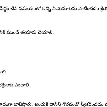
ిద్ధం చేసే సమయంలో కొన్ని నియమాలను పాటించడం శ్రే
ికి ముందే తయారు చేయాలి.
ాలి.
భక్తులకు పంచాలి.
ాదంగా భావిస్తారు. అందుకే దానిని గౌరవంతో స్వీకరించడం