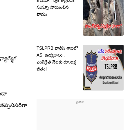
కోపమా.. స్నేక్ క్యాచర్‌కే
సుస్సూ పోయించిన
పాము
TSLPRB పోలీస్‌ శాఖలో
ASI ఉద్యోగాలు..
యాత్మిక
ఎంపికైతే నెలకు రూ.లక్ష
జీతం!
ండా
తప్పనిసరిగా