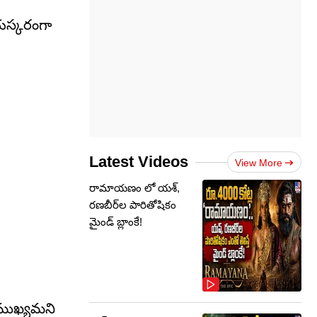
యస్కరంగా
Latest Videos
View More
రామాయణం లో యశ్,
రణబీర్‌ల పారితోషికం
మైండ్‌ బ్లాంకే!
 ముఖ్యమని