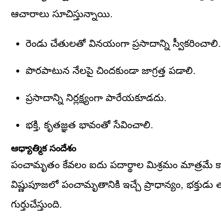
ఆచారాలు సూచిస్తున్నాయి.
రెండు చేతులతో వినయంగా ప్రసాదాన్ని స్వీకరించాలి.
పొరపాటున నేలపై చిందకుండా జాగ్రత్త పడాలి.
ప్రసాదాన్ని నిర్లక్ష్యంగా పారేయకూడదు.
భక్తి, కృతజ్ఞత భావంతో సేవించాలి.
ఆధ్యాత్మిక సందేశం
పంచామృతం కేవలం ఐదు పదార్థాల మిశ్రమం మాత్రమే కాదు.
విష్ణుపూజలో పంచామృతానికి ఇచ్చే ప్రాధాన్యం, భక్తుడు 
గుర్తుచేస్తుంది.