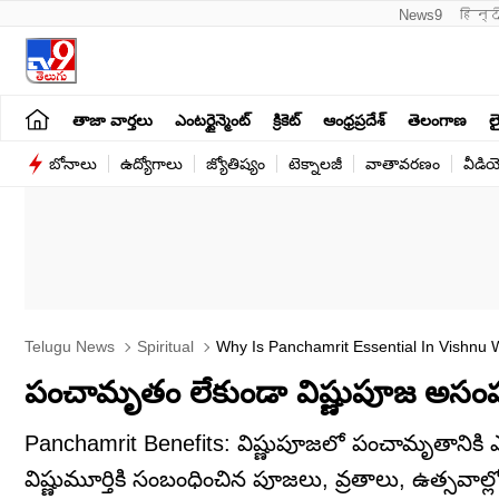
News9
हिन्द
తాజా వార్తలు
ఎంటర్టైన్మెంట్
క్రికెట్
ఆంధ్రప్రదేశ్
తెలంగాణ
లై
బోనాలు
ఉద్యోగాలు
జ్యోతిష్యం
టెక్నాలజీ
వాతావరణం
వీడి
Telugu News
Spiritual
Why Is Panchamrit Essential In Vishnu
పంచామృతం లేకుండా విష్ణుపూజ అసంప
Panchamrit Benefits: విష్ణుపూజలో పంచామృతానిక
విష్ణుమూర్తికి సంబంధించిన పూజలు, వ్రతాలు, ఉత్సవాల్