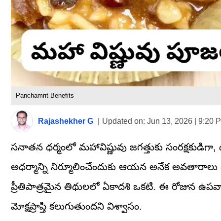
Panchamrit Benefits
Rajashekher G
|
Updated on:
Jun 13, 2026 | 9:20 
సనాతన ధర్మంలో మహావిష్ణువు జగత్తుకు సంరక్షకుడిగా, 
అధర్మాన్ని నిర్మూలించేందుకు ఆయన అనేక అవతారాలు
ప్రీతిపాత్రమైన తిథులలో ఏకాదశి ఒకటి. ఈ రోజున ఉపవాసం 
మోక్షప్రాప్తి కలుగుతుందని విశ్వాసం.