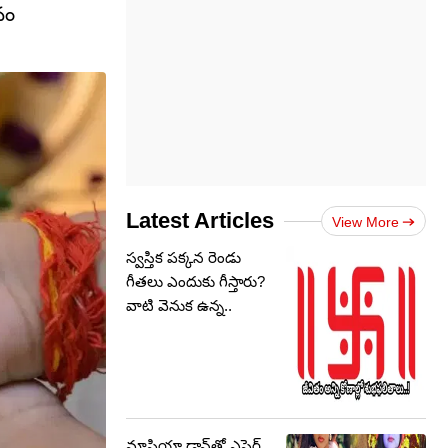
నం
Latest Articles
View More
స్వస్తిక పక్కన రెండు
గీతలు ఎందుకు గీస్తారు?
వాటి వెనుక ఉన్న..
మాఫియా డాన్‌తో ఎఫైర్..