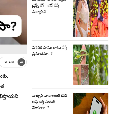
డ్రగ్స్ కేస్.. కట్ చేస్తే
సన్యాసిని
పసరిక పాము కాటు వేస్తే
ప్రమాదమా..?
SHARE
ుకు,
ంత
వాట్సప్ వాడాలంటే డేట్
భిస్తాయని,
ఆఫ్ బర్త్ ఎంటర్
చేయాలా..?