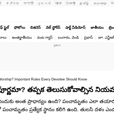
ी 
ಕನ್ನಡ
मराठी
ગુજરાતી
বাংলা
ਪੰਜਾਬੀ
தமிழ்
മലയാളം
म
ఫ్ స్టైల్
ఫోటోలు
బిజినెస్
వెబ్ స్టోరీస్
షార్ట్ వీడియోస్
జాతీయం
ట్రె
యోలు
అంతర్జాతీయం
వంట గ్యాస్
బంగారం, వెండి
ప్రభాస్
జూ. ఎన్టీఆర
 Worship? Important Rules Every Devotee Should Know
ూర్ణమా? తప్పక తెలుసుకోవాల్సిన నియ
ి ఎందుకు అంత ప్రాధాన్యం ఉంది? పంచామృతం ఎలా తయార
లో పంచామృతం ప్రత్యేక స్థానం కలిగి ఉంది. తులసి దళం ఎం