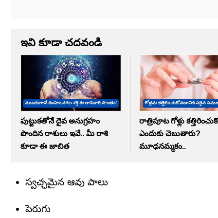
ఇవి కూడా చదవండి
పుట్టుకతోనే దైవ అనుగ్రహం
రాత్రిపూట గోళ్లు కత్తిరించుక
పొందిన రాశులు ఇవే.. మీ రాశి
ఎందుకు చెబుతారు?
కూడా ఈ జాబిత
మూఢనమ్మకం..
స్వచ్ఛమైన ఆవు పాలు
పెరుగు