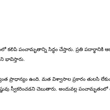
లిపి పంచామృతాన్ని సిద్ధం చేస్తారు. ప్రతి పదార్థానికి ఆధ్
 భావిస్తారు.
త్యంత ప్రాధాన్యం ఉంది. మత విశ్వాసాల ప్రకారం తులసి లేకు
ష్ణువు స్వీకరించడని చెబుతారు. అందువల్ల పంచామృతంలో 