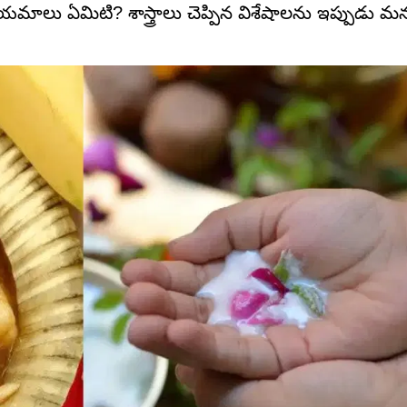
నియమాలు ఏమిటి? శాస్త్రాలు చెప్పిన విశేషాలను ఇప్పుడు మ