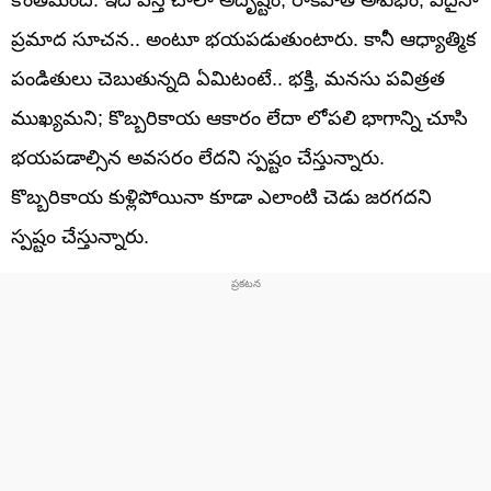
ప్రమాద సూచన.. అంటూ భయపడుతుంటారు. కానీ ఆధ్యాత్మిక
పండితులు చెబుతున్నది ఏమిటంటే.. భక్తి, మనసు పవిత్రత
ముఖ్యమని; కొబ్బరికాయ ఆకారం లేదా లోపలి భాగాన్ని చూసి
భయపడాల్సిన అవసరం లేదని స్పష్టం చేస్తున్నారు.
కొబ్బరికాయ కుళ్లిపోయినా కూడా ఎలాంటి చెడు జరగదని
స్పష్టం చేస్తున్నారు.