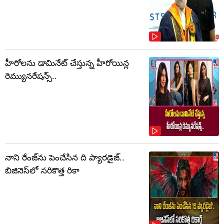
హీరోలను డామినేట్ చేస్తున్న హీరోయిన్ల
రెమ్యునరేషన్స్..
నాని రేంజ్‌ను పెంచేసిన ది ప్యారడైజ్..
బిజినెస్‌లో సరికొత్త రికా