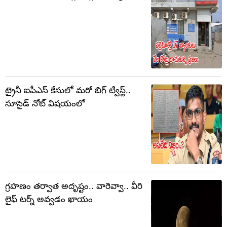
ట్రైనీ ఐపీఎస్‌ కేసులో మరో బిగ్‌ ట్విస్ట్‌..
సూసైడ్ నోట్‌ విషయంలో
గ్రహణం తర్వాత అదృష్టం.. వారెవ్వా.. వీరి
లైఫ్ టర్న్ అవ్వడం ఖాయం