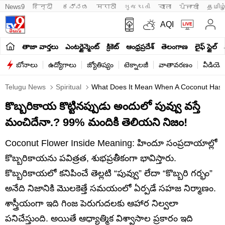
News9
हिन्दी 
ಕನ್ನಡ
मराठी
ગુજરાતી
বাংলা
ਪੰਜਾਬੀ
தமிழ
AQI
తాజా వార్తలు
ఎంటర్టైన్మెంట్
క్రికెట్
ఆంధ్రప్రదేశ్
తెలంగాణ
లైఫ్ స్టైల్
బోనాలు
ఉద్యోగాలు
జ్యోతిష్యం
టెక్నాలజీ
వాతావరణం
వీడియో
Telugu News
Spiritual
What Does It Mean When A Coconut Has A
కొబ్బరికాయ కొట్టినప్పుడు అందులో పువ్వు వస్తే
మంచిదేనా.? 99% మందికి తెలియని నిజం!
Coconut Flower Inside Meaning: హిందూ సంప్రదాయాల్లో
కొబ్బరికాయను పవిత్రత, శుభప్రతీకంగా భావిస్తారు.
కొబ్బరికాయలో కనిపించే తెల్లటి “పువ్వు” లేదా “కొబ్బరి గర్భం”
అనేది నిజానికి మొలకెత్తే సమయంలో ఏర్పడే సహజ నిర్మాణం.
శాస్త్రీయంగా ఇది గింజ పెరుగుదలకు ఆహార నిల్వలా
పనిచేస్తుంది. అయితే ఆధ్యాత్మిక విశ్వాసాల ప్రకారం ఇది