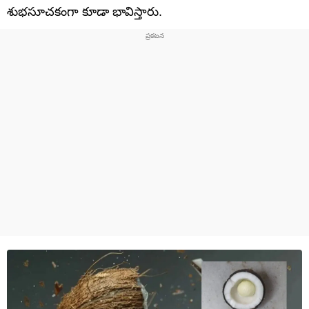
శుభసూచకంగా కూడా భావిస్తారు.