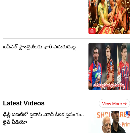
ఐపీఎల్ ఫ్రాంచైజీలకు భారీ ఎదురుదెబ్బ
Latest Videos
View More
ఢిల్లీ ఐఐటీలో ప్రధాని మోదీ కీలక ప్రసంగం..
లైవ్ వీడియో