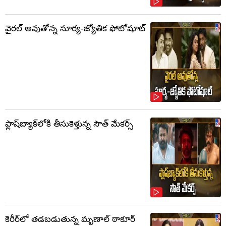
వైరల్ అవుతోన్న సూర్య-జ్యోతిక ఫోటోషూట్
ఫ్లాష్‌బ్యాక్‌లోకి తీసుకెళ్తున్న సౌత్‌ మేకర్స్‌
కెరీర్‌లో తడబడుతున్న మృణాల్ ఠాకూర్