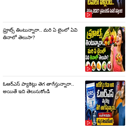
ఫ్రూట్స్‌ తింటున్నారా.. మరి ఏ టైంలో ఏవి
తినాలో తెలుసా?
ఓఆర్‌ఎస్‌ ప్యాకెట్లు తెగ తాగేస్తున్నారా..
అయితే ఇది తెలుసుకోండి