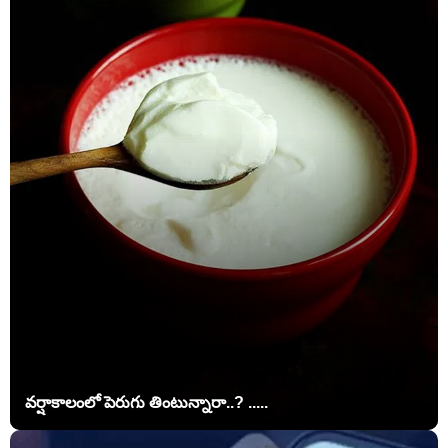
వర్షాకాలంలో పెరుగు తింటున్నారా..? .....