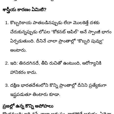
శాస్త్రీయ కారణం ఏమిటి?
కొబ్బరికాయ పాతబడినప్పుడు లేదా మొలకెత్తే దశకు
చేరుకున్నప్పుడు లోపల “కోకనట్ ఆపిల్” అనే స్పాంజీ భాగం
ఏర్పడుతుంది. దీనినే చాలా ప్రాంతాల్లో “కొబ్బరి పువ్వు”
అంటారు.
ఇది: తినదగినదే, తీపి రుచితో ఉంటుంది, ఆరోగ్యానికి
హానికరం కాదు.
దక్షిణ భారతదేశంలోని కొన్ని ప్రాంతాల్లో దీనిని ప్రత్యేకంగా
ఇష్టపడుతూ తింటారు కూడా.
ప్రజల్లో ఉన్న కొన్ని అపోహలు
కొంతమంది: ఇది వస్తే చాలా అదృష్టం, రాకపోతే అశుభం, ఏదైనా