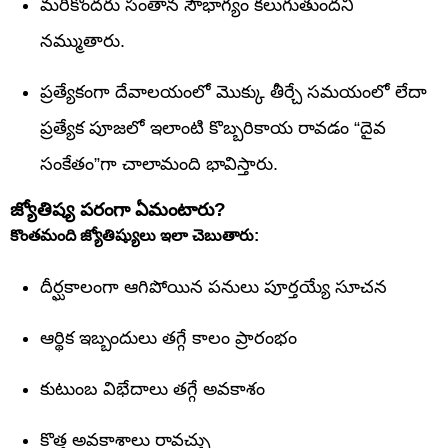
మరికొందరు సంతాన సౌభాగ్యం కలుగుతుందని
నమ్ముతారు.
ప్రత్యేకంగా దేవాలయంలో మొక్కు తీర్చే సమయంలో లేదా
ప్రత్యేక పూజలో ఇలాంటి కొబ్బరికాయ రావడం “దైవ
సంకేతం”గా చాలామంది భావిస్తారు.
జ్యోతిష్య పరంగా ఏమంటారు?
కొంతమంది జ్యోతిష్యులు ఇలా చెబుతారు:
దీర్ఘకాలంగా ఆగిపోయిన పనులు పూర్తయ్యే సూచన
ఆర్థిక ఇబ్బందులు తగ్గే కాలం ప్రారంభం
కుటుంబ విభేదాలు తగ్గే అవకాశం
కొత్త అవకాశాలు రావచ్చు