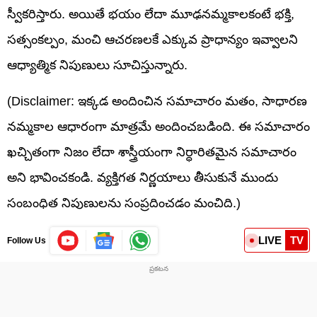
స్వీకరిస్తారు. అయితే భయం లేదా మూఢనమ్మకాలకంటే భక్తి,
సత్సంకల్పం, మంచి ఆచరణలకే ఎక్కువ ప్రాధాన్యం ఇవ్వాలని
ఆధ్యాత్మిక నిపుణులు సూచిస్తున్నారు.
(Disclaimer: ఇక్కడ అందించిన సమాచారం మతం, సాధారణ
నమ్మకాల ఆధారంగా మాత్రమే అందించబడింది. ఈ సమాచారం
ఖచ్చితంగా నిజం లేదా శాస్త్రీయంగా నిర్ధారితమైన సమాచారం
అని భావించకండి. వ్యక్తిగత నిర్ణయాలు తీసుకునే ముందు
సంబంధిత నిపుణులను సంప్రదించడం మంచిది.)
LIVE
TV
Follow Us