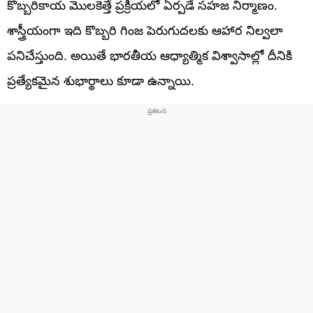
కొబ్బరికాయ మొలకెత్తే ప్రక్రియలో ఏర్పడే సహజ నిర్మాణం.
శాస్త్రీయంగా ఇది కొబ్బరి గింజ పెరుగుదలకు ఆహార నిల్వలా
పనిచేస్తుంది. అయితే భారతీయ ఆధ్యాత్మిక విశ్వాసాల్లో దీనికి
ప్రత్యేకమైన శుభార్థాలు కూడా ఉన్నాయి.