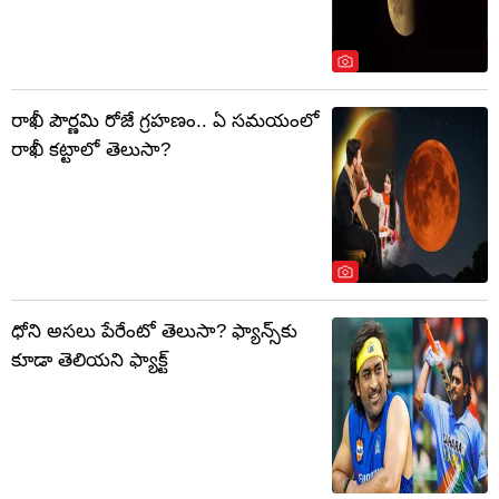
రాఖీ పౌర్ణమి రోజే గ్రహణం.. ఏ సమయంలో
రాఖీ కట్టాలో తెలుసా?
ధోని అసలు పేరేంటో తెలుసా? ఫ్యాన్స్‌కు
కూడా తెలియని ఫ్యాక్ట్