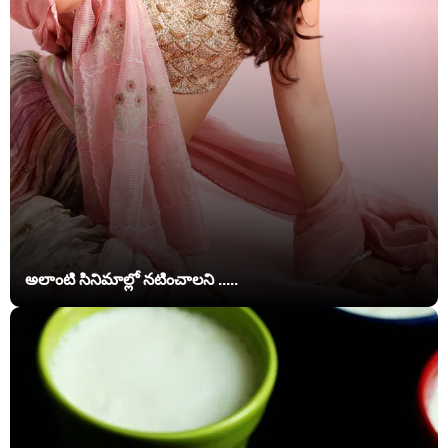
అలాంటి సినిమాల్లో నటించాలని .....