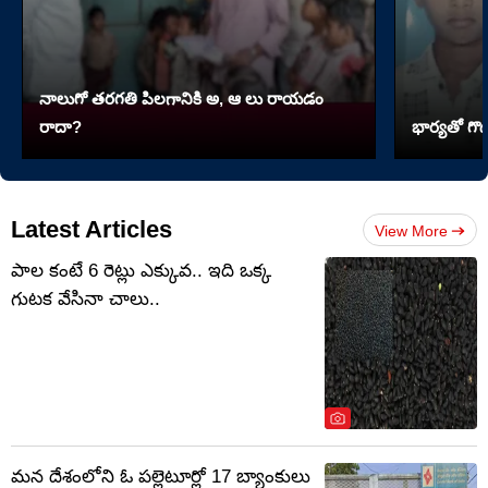
నాలుగో త‌ర‌గతి పిలగానికి అ, ఆ లు రాయ‌డం
రాదా?
భార్యతో గొడ
Latest Articles
View More
పాల కంటే 6 రెట్లు ఎక్కువ.. ఇది ఒక్క
గుటక వేసినా చాలు..
మన దేశంలోని ఓ పల్లెటూర్లో 17 బ్యాంకులు