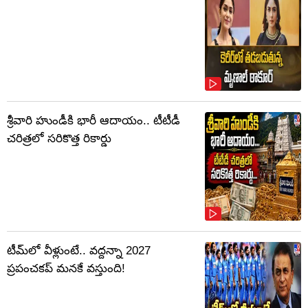
శ్రీవారి హుండీకి భారీ ఆదాయం.. టీటీడీ
చరిత్రలో సరికొత్త రికార్డు
టీమ్‌లో వీళ్లుంటే.. వద్దన్నా 2027
ప్రపంచకప్‌ మనకే వస్తుంది!