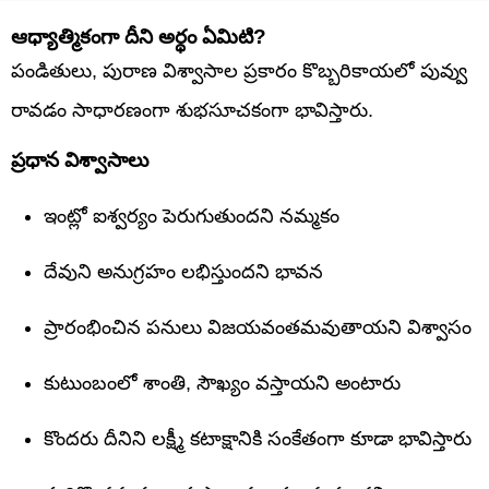
ఆధ్యాత్మికంగా దీని అర్థం ఏమిటి?
పండితులు, పురాణ విశ్వాసాల ప్రకారం కొబ్బరికాయలో పువ్వు
రావడం సాధారణంగా శుభసూచకంగా భావిస్తారు.
ప్రధాన విశ్వాసాలు
ఇంట్లో ఐశ్వర్యం పెరుగుతుందని నమ్మకం
దేవుని అనుగ్రహం లభిస్తుందని భావన
ప్రారంభించిన పనులు విజయవంతమవుతాయని విశ్వాసం
కుటుంబంలో శాంతి, సౌఖ్యం వస్తాయని అంటారు
కొందరు దీనిని లక్ష్మీ కటాక్షానికి సంకేతంగా కూడా భావిస్తారు