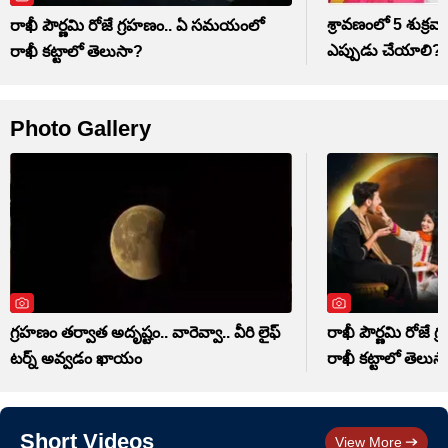
శ్రావణంలో 5 శుక్రవార
రాఖీ పౌర్ణమి రోజే గ్రహణం.. ఏ సమయంలో
ఎప్పుడు చేయాలి?
రాఖీ కట్టాలో తెలుసా?
Photo Gallery
గ్రహణం తర్వాత అదృష్టం.. వారెవ్వా.. వీరి లైఫ్
రాఖీ పౌర్ణమి రోజ
టర్న్ అవ్వడం ఖాయం
రాఖీ కట్టాలో తెలుస
Short Videos
View More