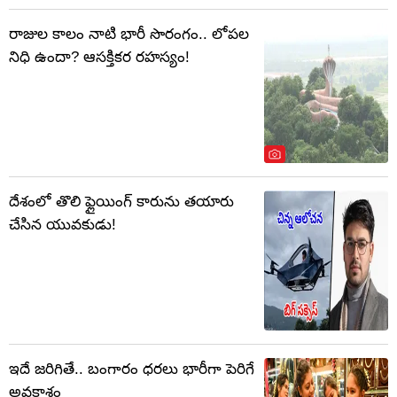
రాజుల కాలం నాటి భారీ సొరంగం.. లోపల
నిధి ఉందా? ఆసక్తికర రహస్యం!
దేశంలో తొలి ఫ్లైయింగ్‌ కారును తయారు
చేసిన యువకుడు!
ఇదే జరిగితే.. బంగారం ధరలు భారీగా పెరిగే
అవకాశం