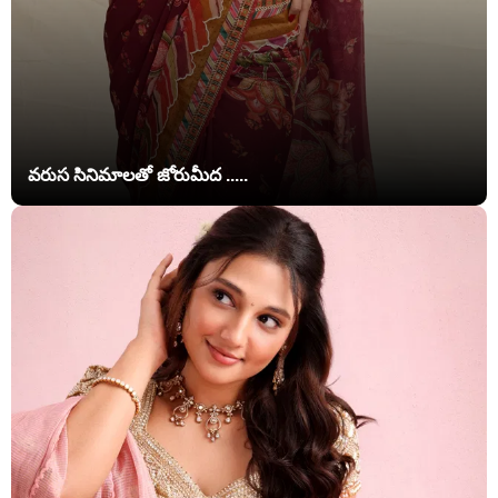
వరుస సినిమాలతో జోరుమీద .....