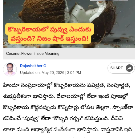
Coconut Flower Inside Meaning
Rajashekher G
SHARE
Updated on:
May 20, 2026 | 3:04 PM
హిందూ సంప్రదాయాల్లో కొబ్బరికాయను పవిత్రత, సంపూర్ణత,
శుభప్రతీకంగా భావిస్తారు. దేవాలయాల్లో లేదా ఇంటి పూజల్లో
కొబ్బరికాయ కొట్టినప్పుడు కొన్నిసార్లు లోపల తెల్లగా, స్పాంజ్‌లా
కనిపించే “పువ్వు” లేదా “కొబ్బరి గర్భం” కనిపిస్తుంది. దీనిని
చాలా మంది ఆధ్యాత్మిక సంకేతంగా భావిస్తారు. వాస్తవానికి ఇది