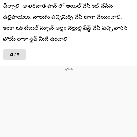
చీల్చాలి. ఆ తరవాత పాన్ లో ఆయిల్ వేసి కట్ చేసిన
ఉల్లిపాయలు, నాలుగు పచ్చిమిర్చి వేసి బాగా వేయించాలి.
ఇంకా ఒక టేబుల్ స్పూన్ అల్లం వెల్లుల్లి పేస్ట్ వేసి పచ్చి వాసన
పోయే దాకా స్టవ్ మీదే ఉంచాలి.
4
/ 5