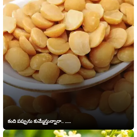
కంది పప్పును కుమ్మేస్తున్నారా.. .....