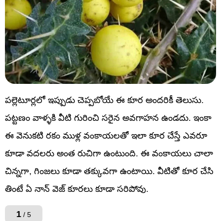
పల్లెటూర్లలో ఇప్పుడు చెప్పబోయే ఈ కూర అందరికీ తెలుసు.
పట్టణం వాళ్ళకి వీటి గురించి సరైన అవగాహన ఉండదు. ఇంకా
ఈ వెనుకటి రకం ముళ్ల వంకాయలతో ఇలా కూర చేస్తే ఎవరూ
కూడా వదలరు అంత రుచిగా ఉంటుంది. ఈ వంకాయలు చాలా
చిన్నగా, గింజలు కూడా తక్కువగా ఉంటాయి. వీటితో కూర చేసి
తింటే ఏ నాన్ వెజ్ కూరలు కూడా సరిపోవు.
1
/ 5