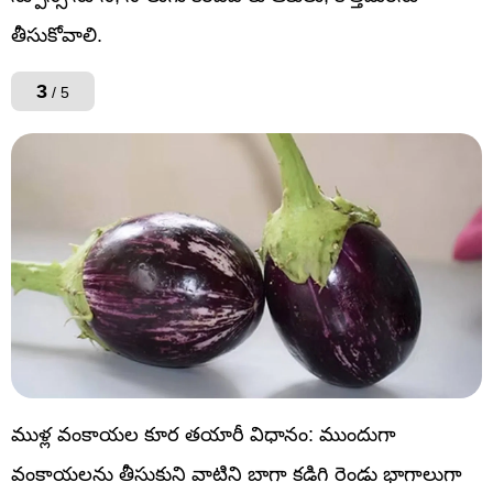
తీసుకోవాలి.
3
/ 5
ముళ్ల వంకాయల కూర తయారీ విధానం: ముందుగా
వంకాయలను తీసుకుని వాటిని బాగా కడిగి రెండు భాగాలుగా