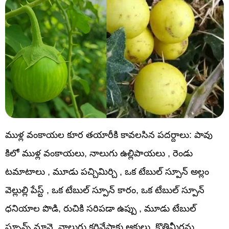
ముళ్ల వంకాయల కూర తయారీకి కావలసిన పదర్దాలు: పావు
కిలో ముళ్ల వంకాయలు, నాలుగు ఉల్లిపాయలు , రెండు
టమాటాలు , మూడు పచ్చిమిర్చి , ఒక టేబుల్ స్పూన్ అల్లం
వెల్లుల్లి పేస్ట్ , ఒక టేబుల్ స్పూన్ కారం, ఒక టేబుల్ స్పూన్
ధనియాల పొడి, రుచికి సరిపడా ఉప్పు , మూడు టేబుల్
స్పూన్స్ నూనె, నాలుగు కరివేపాకు ఆకులు, కొత్తిమీరను