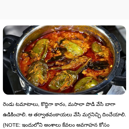
రెండు టమాటాలు, కొద్దిగా కారం, మసాలా పొడి వేసి బాగా
ఉడికించాలి. ఆ తర్వాతవంకాయలు వేసి మగ్గనిచ్చి దించేయాలి.
(NOTE: ఇందులోని అంశాలు కేవలం అవగాహన కోసం