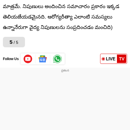
మాత్రమే. నిపుణులు అందించిన సమాచారం ప్రకారం ఇక్కడ
తెలియజేయడమైనది. ఆరోగ్యరీత్యా ఎలాంటి సమస్యలు
ఉన్నానేరుగా వైద్య నిపుణులను సంప్రదించడం మంచిది)
5
/ 5
LIVE
TV
Follow Us