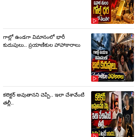
గాల్లో ఉండగా విమానంలో భారీ
కుదుపులు.. ప్రయాణికుల హాహాకారాలు
కలెక్టర్‌ అవుతానని చెప్పి.. ఇలా చేశావేంటి
తల్లీ..