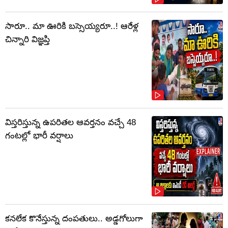
సారూ.. మా ఊరికి బస్సెయ్యరూ..! ఆరేళ్ల
చిన్నారి విజ్ఞప్తి
విస్తరిస్తున్న ఉపరితల ఆవర్తనం వచ్చే 48
గంటల్లో భారీ వర్షాలు
కనలేక కొనేస్తున్న దంపతులు.. అడ్డగోలుగా