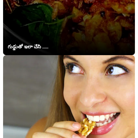
గుడ్డుతో ఇలా చేసి .....