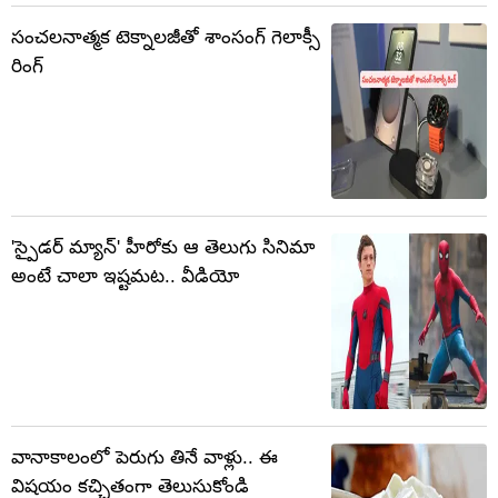
సంచలనాత్మక టెక్నాలజీతో శాంసంగ్ గెలాక్సీ
రింగ్‌
'స్పైడర్ మ్యాన్' హీరోకు ఆ తెలుగు సినిమా
అంటే చాలా ఇష్టమట.. వీడియో
వానాకాలంలో పెరుగు తినే వాళ్లు.. ఈ
విషయం కచ్చితంగా తెలుసుకోండి