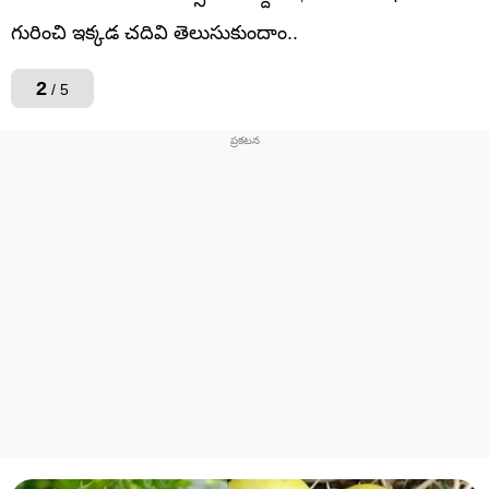
గురించి ఇక్కడ చదివి తెలుసుకుందాం..
2
/ 5