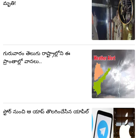
మృతి!
గురువారం తెలుగు రాష్ట్రాల్లోని ఈ
ప్రాంతాల్లో వానలు..
స్టోర్‌‌ నుంచి ఆ యాప్ తొలగించేసిన యాపిల్