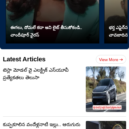
ఈగలు, దోమలే కదా అని లైట్ తీసుకోకండి..
భర్త ఎఫైర్‌న
చాందీపూర్ వైరస్
చావబాదిన భ
Latest Articles
View More
టెస్లా మోడల్ వై ఎలక్ట్రిక్ ఎస్‌యూవీ
ప్రత్యేకతలు తెలుసా
కుప్పకూలిన వందేళ్లనాటి ఇల్లు.. ఆరుగురు