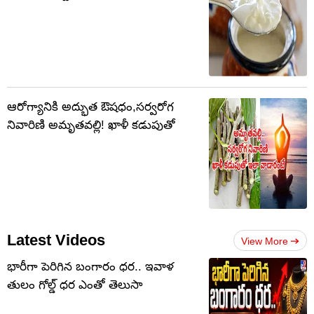
ఆరోగ్యానికి అద్భుత ఔషధం,సర్వరోగ
నివారిణి అమృతవల్లి! ఖాళీ కడుపుతో
Latest Videos
View More
భారీగా పెరిగిన బంగారం ధర.. ఇవాళ
తులం గోల్డ్‌ ధర ఎంతో తెలుసా