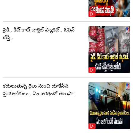
పైకి.. కిట్‌ కాట్‌ చాక్లెట్ ప్యాకెట్‌.. ఓపెన్‌
చేస్తే..
కదులుతున్న రైలు నుంచి దూకేసిన
ప్రయాణికులు.. ఏం జరిగిందో తెలుసా!