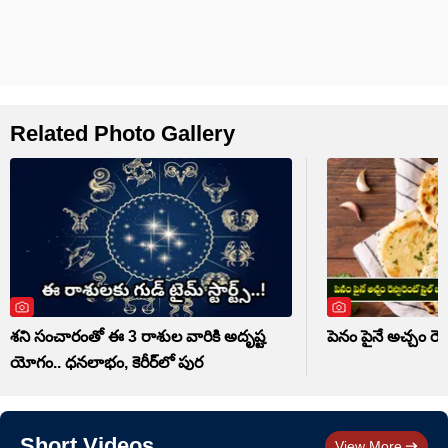
Related Photo Gallery
శని సంచారంతో ఈ 3 రాశుల వారికి అదృష్ట
పెనం పైనే అచ్చం రెస్ట
యోగం.. ధనలాభం, కెరీర్‌లో పుర
Short Videos
View More