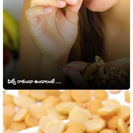
ఫిట్స్ రాకుండా ఉండాలంటే .....