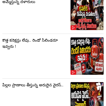
అమ్మేస్తున్న దళారులు
కొత్త కనెక్షన్లు లేవు.. రెండో సిలిండరూ
ఇవ్వరు !
పిల్లల ప్రాణాలు తీస్తున్న అరుదైన వైరస్..