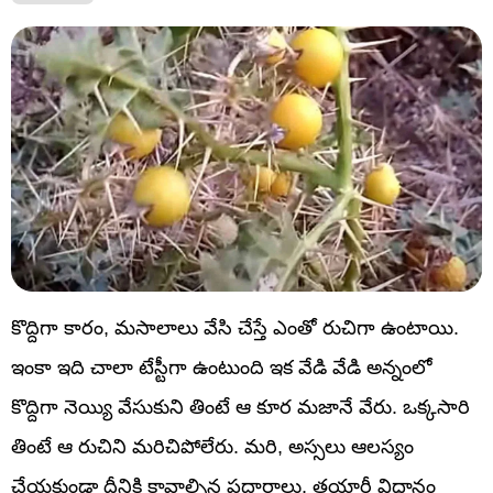
కొద్దిగా కారం, మసాలాలు వేసి చేస్తే ఎంతో రుచిగా ఉంటాయి.
ఇంకా ఇది చాలా టేస్టీగా ఉంటుంది ఇక వేడి వేడి అన్నంలో
కొద్దిగా నెయ్యి వేసుకుని తింటే ఆ కూర మజానే వేరు. ఒక్కసారి
తింటే ఆ రుచిని మరిచిపోలేరు. మరి, అస్సలు ఆలస్యం
చేయకుండా దీనికి కావాల్సిన పదార్దాలు, తయారీ విధానం