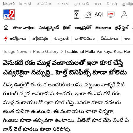
News9
हिन्दी 
ಕನ್ನಡ
मराठी
ગુજરાતી
বাংলা
ਪੰਜਾਬੀ
தமிழ
AQI
తాజా వార్తలు
ఎంటర్టైన్మెంట్
క్రికెట్
ఆంధ్రప్రదేశ్
తెలంగాణ
లైఫ్ స్టైల్
ఉద్యోగాలు
జ్యోతిష్యం
టెక్నాలజీ
వాతావరణం
వీడియోలు
అంతర
Telugu News
Photo Gallery
Traditional Mulla Vankaya Kura Reci
వెనుకటి రకం ముళ్ల వంకాయలతో ఇలా కూర చేస్తే
ఎవ్వరికైనా నచ్చుద్ది.. హెల్త్ బెనిఫిట్స్ కూడా బోలెడు
చిన్న ఊర్లలో ఈ కూర అందరికీ తెలుసు. పట్టణం వాళ్ళకి వీటి
గురించి సరైన అవగాహన ఉండదు. ఇంకా ఈ వెనుకటి రకం
ముళ్ల వంకాయలతో ఇలా కూర చేస్తే ఎవరూ కూడా వదలరు
అంత రుచిగా ఉంటుంది. ఈ వంకాయలు చాలా చిన్నగా,
గింజలు కూడా తక్కువగా ఉంటాయి. వీటితో కూర చేసి తింటే ఏ
నాన్ వెజ్ కూరలు కూడా సరిపోవు.