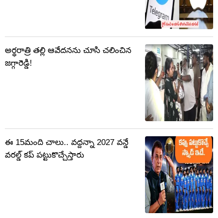
అర్థరాత్రి తల్లి ఆవేదనను చూసి చలించిన
జగ్గారెడ్డి!
ఈ 15మంది చాలు.. వద్దన్నా 2027 వన్డే
వరల్డ్ కప్ పట్టుకొచ్చేస్తారు