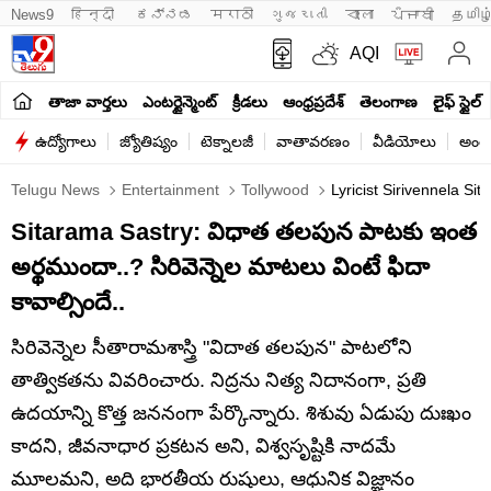
News9
हिन्दी 
ಕನ್ನಡ
मराठी
ગુજરાતી
বাংলা
ਪੰਜਾਬੀ
தமிழ
AQI
తాజా వార్తలు
ఎంటర్టైన్మెంట్
క్రీడలు
ఆంధ్రప్రదేశ్
తెలంగాణ
లైఫ్ స్టైల్
ఉద్యోగాలు
జ్యోతిష్యం
టెక్నాలజీ
వాతావరణం
వీడియోలు
అంతర
Telugu News
Entertainment
Tollywood
Lyricist Sirivennela Si
Sitarama Sastry: విధాత తలపున పాటకు ఇంత
అర్థముందా..? సిరివెన్నెల మాటలు వింటే ఫిదా
కావాల్సిందే..
సిరివెన్నెల సీతారామశాస్త్రి "విదాత తలపున" పాటలోని
తాత్వికతను వివరించారు. నిద్రను నిత్య నిదానంగా, ప్రతి
ఉదయాన్ని కొత్త జననంగా పేర్కొన్నారు. శిశువు ఏడుపు దుఃఖం
కాదని, జీవనాధార ప్రకటన అని, విశ్వసృష్టికి నాదమే
మూలమని, అది భారతీయ రుషులు, ఆధునిక విజ్ఞానం