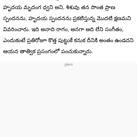
హృదయ మృదంగ ధ్వని అని, శిశువు తన సొంత ప్రాణ
స్పందనను, హృదయ స్పందనను ప్రకటిస్తున్న మొదటి క్షణమని
వివరించారు. ఇది అనాది రాగం, అనగా ఆది లేని సంగీతం,
ఎందుకంటే ప్రతిరోజూ కొత్త పుట్టుకే కనుక దీనికి అంతం ఉండదని
ఆయన తాత్విక ప్రసంగంలో పంచుకున్నారు.