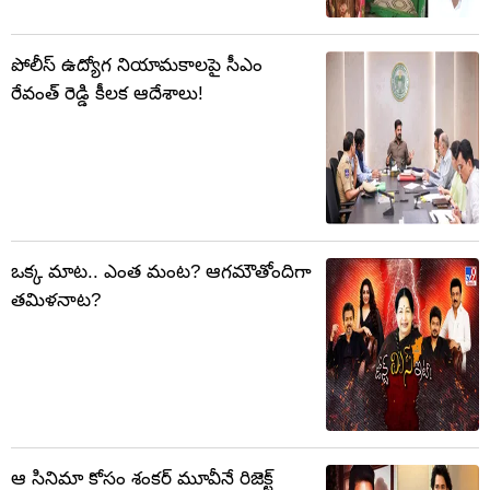
పోలీస్ ఉద్యోగ నియామకాలపై సీఎం
రేవంత్ రెడ్డి కీలక ఆదేశాలు!
ఒక్క మాట.. ఎంత మంట? ఆగమౌతోందిగా
తమిళనాట?
ఆ సినిమా కోసం శంకర్ మూవీనే రిజెక్ట్