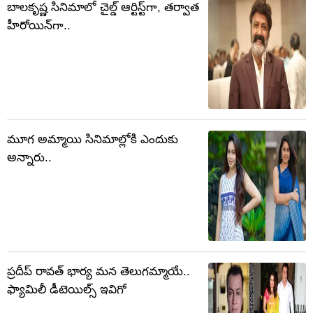
బాలకృష్ణ సినిమాలో చైల్డ్ ఆర్టిస్ట్‏గా, తర్వాత
హీరోయిన్‏గా..
మూగ అమ్మాయి సినిమాల్లోకి ఎందుకు
అన్నారు..
ప్రదీప్ రావత్ భార్య మన తెలుగమ్మాయే..
ఫ్యామిలీ డీటెయిల్స్ ఇవిగో