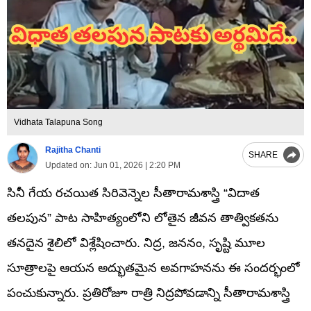
Vidhata Talapuna Song
Rajitha Chanti
SHARE
Updated on:
Jun 01, 2026 | 2:20 PM
సినీ గేయ రచయిత సిరివెన్నెల సీతారామశాస్త్రి “విదాత
తలపున” పాట సాహిత్యంలోని లోతైన జీవన తాత్వికతను
తనదైన శైలిలో విశ్లేషించారు. నిద్ర, జననం, సృష్టి మూల
సూత్రాలపై ఆయన అద్భుతమైన అవగాహనను ఈ సందర్భంలో
పంచుకున్నారు. ప్రతిరోజూ రాత్రి నిద్రపోవడాన్ని సీతారామశాస్త్రి