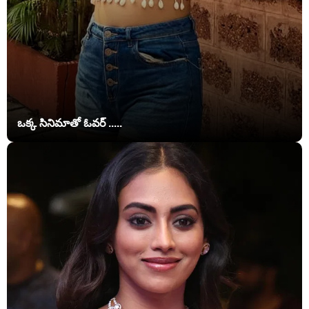
ఒక్క సినిమాతో ఓవర్ .....