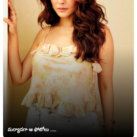
మర్యాదగా ఆ ఫోటోలు .....