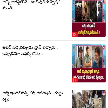
అన్నీ ఆగస్ట్‌లోనే.. టాలీవుడ్‌కు స్పెషల్
మంత్..!
ఆఫర్ వచ్చినప్పుడు ఫ్లాప్ ఇచ్చారు..
ఇప్పుడేమో ఆఫర్స్ కోసం..
ఆర్మీ ఇంటెలిజెన్స్ బిగ్ ఆపరేషన్.. గుట్టు
రట్టు!