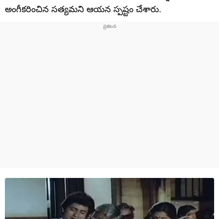
అంగీకరించిన సత్యమని ఆయన స్పష్టం చేశారు.