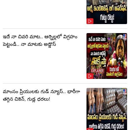
ఇదే నా చివరి మాట.. ఆర్నెల్లలో విగ్రహం
పెట్టండి.. నా మాటకు అడ్డొస్
మాంసం ప్రియులకు గుడ్ న్యూస్.. భారీగా
తగ్గిన చికెన్, గుడ్ల ధరలు!