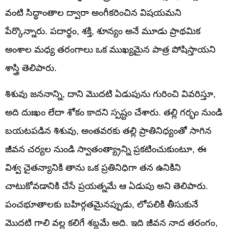
వంటి సిద్ధాంతాల ద్వారా అంగీకరించిన విషయమని
పేర్కొన్నారు. పదార్థం, శక్తి, శూన్యం అనే మూడు ప్రాథమిక
అంశాల మధ్య తరంగాలు ఒక ముఖ్యమైన పాత్ర పోషిస్తాయని
శాస్త్రి తెలిపారు.
శిశువు జననాన్ని, దాని మొదటి ఏడుపును గురించి వివరిస్తూ,
అది దుఃఖం లేదా శోకం కాదని స్పష్టం చేశారు. తల్లి గర్భం నుండి
బయటపడిన శిశువు, అంతవరకు తల్లి ప్రాతినిధ్యంతో సాగిన
జీవన చర్యల నుండి స్వాతంత్య్రాన్ని ప్రకటించుకుంటూ, ఈ
విశ్వ చైతన్యానికి తాను ఒక ప్రతినిధిగా తన ఉనికిని
చాటుకోవడానికి చేసే ప్రయత్నమే ఆ ఏడుపు అని తెలిపారు.
పంచభూతాలకు బహిర్గతమైనప్పుడు, లోపలికి తీసుకునే
మొదటి గాలి వల్ల కలిగే శబ్దమే అది. ఇది జీవన నాద తరంగం,