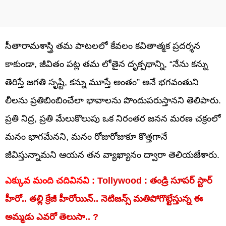
సీతారామశాస్త్రి తమ పాటలలో కేవలం కవితాత్మక ప్రదర్శన
కాకుండా, జీవితం పట్ల తమ లోతైన దృక్పథాన్ని, “నేను కన్ను
తెరిస్తే జగతి సృష్టి, కన్ను మూస్తే అంతం” అనే భగవంతుని
లీలను ప్రతిబింబించేలా భావాలను పొందుపరుస్తానని తెలిపారు.
ప్రతి నిద్ర, ప్రతి మేలుకొలుపు ఒక నిరంతర జనన మరణ చక్రంలో
మనం భాగమేనని, మనం రోజురోజుకూ కొత్తగానే
జీవిస్తున్నామని ఆయన తన వ్యాఖ్యానం ద్వారా తెలియజేశారు.
ఎక్కువ మంది చదివినవి :
Tollywood : తండ్రి సూపర్ స్టార్
హీరో.. తల్లి క్రేజీ హీరోయిన్.. నెటిజన్స్ మతిపోగొట్టేస్తున్న ఈ
అమ్మడు ఎవరో తెలుసా.. ?