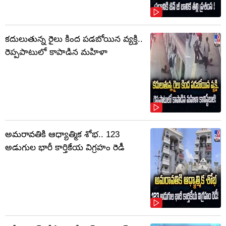
కదులుతున్న రైలు కింద పడబోయిన వ్యక్తి..
రెప్పపాటులో కాపాడిన మహిళా
అమరావతికి ఆధ్యాత్మిక శోభ.. 123
అడుగుల భారీ కార్తికేయ విగ్రహం రెడీ