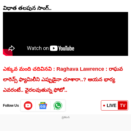
విధాత తలపున సాంగ్..
ఎక్కువ మంది చదివినవి :
Raghava Lawrence : రాఘవ
లారెన్స్ ఫ్యామిలీని ఎప్పుడైనా చూశారా..? ఆయన భార్య
ఎవరంటే.. వైరలవుతున్న ఫోటో..
LIVE
TV
Follow Us