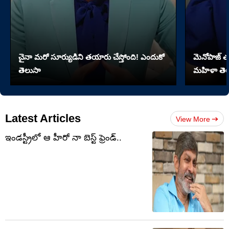
చైనా మరో సూర్యుడిని తయారు చేస్తోంది! ఎందుకో
మెనోపాజ్ త
తెలుసా
మహిళా తెల
Latest Articles
View More
ఇండస్ట్రీలో ఆ హీరో నా బెస్ట్ ఫ్రెండ్..