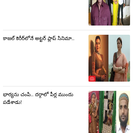
కాజల్ కెరీర్‏లోనే అట్టర్ ప్లాప్ సినిమా..
భార్యను చంపి.. దర్గాలో పీర్ల ముందు
పడేశాడు!