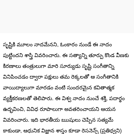
సృష్టికి మూలం నాదమేనని, ఓంకారం నుండే ఈ నాదం
పుట్టిందని శాస్త్రి వివరించారు. ఈ సత్యాన్ని తూర్పు కొండ వీణకు
కిరణాలు తంత్రులుగా మారి సూర్యుడు సృష్టి సంగీతాన్ని
వినిపించడం ద్వారా పక్షులు తమ రెక్కలతో ఆ సంగీతానికి
వాయిద్యాలుగా మారడం వంటి సుందరమైన కవితాత్మక
వ్యక్తీకరణలతో తెలిపారు. ఈ విశ్వ నాదం నుంచే శక్తి, పదార్థం
ఉద్భవించి, వివిధ రూపాలుగా అవతరించాయని ఆయన
వివరించారు. ఇది భారతీయ ఋషులు చెప్పిన సత్యమే
కాకుండా, ఆధునిక విజ్ఞాన శాస్త్రం కూడా రెసనెన్స్ (ప్రతిధ్వని)