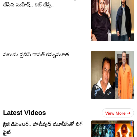
చేసిన మహేష్.. కట్ చేస్తే..
నటుడు ప్రదీప్ రావత్ కన్నుమూత..
Latest Videos
View More
క్రేజీ డిసెంబర్‌.. హాలీవుడ్ మూవీస్‌తో బిగ్
ఫైట్‌