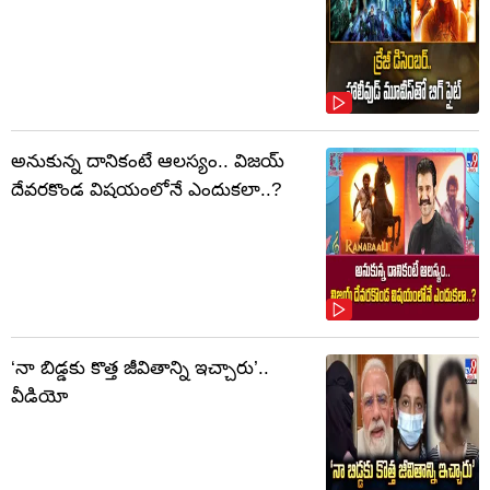
అనుకున్న దానికంటే ఆలస్యం.. విజయ్
దేవరకొండ విషయంలోనే ఎందుకలా..?
‘నా బిడ్డకు కొత్త జీవితాన్ని ఇచ్చారు’..
వీడియో