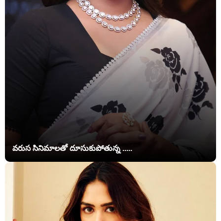
వరుస సినిమాలతో దూసుకుపోతున్న .....