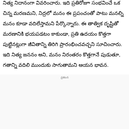
నిత్య నిదానంగా వివరించారు. ఇది ప్రతిరోజూ సంభవించే ఒక
చిన్న మరణమని, నిద్రలో మనం ఈ ప్రపంచంతో పాటు మనల్ని
మనం కూడా వదిలేస్తామని పేర్కొన్నారు. ఈ తాత్విక దృష్టితో
మరణానికి భయపడటం కాకుండా, ప్రతి ఉదయం కొత్తగా
పుట్టినట్లుగా జీవితాన్ని తిరిగి ప్రారంభించవచ్చని సూచించారు.
ఇది నిత్య జననం అని, మనం నిరంతరం కొత్తగానే పుడుతూ,
గతాన్ని వదిలి ముందుకు సాగుతామని ఆయన భావన.