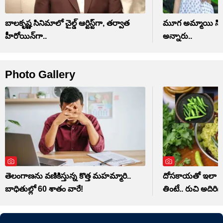
బాలకృష్ణ సినిమాలో చైల్డ్ ఆర్టిస్ట్‏గా, తర్వాత
మూగ అమ్మాయి సిని
హీరోయిన్‏గా..
అన్నారు..
Photo Gallery
తెలంగాణను వణికిస్తున్న కొత్త మహమ్మారి..
దోసకాయతో ఇలా పచ్
బాధితుల్లో 60 శాతం వారే!
తింటే.. రుచి అదిరిపోద