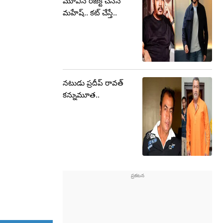
మూవీనే రిజెక్ట్ చేసిన
మహేష్.. కట్ చేస్తే..
నటుడు ప్రదీప్ రావత్
కన్నుమూత..