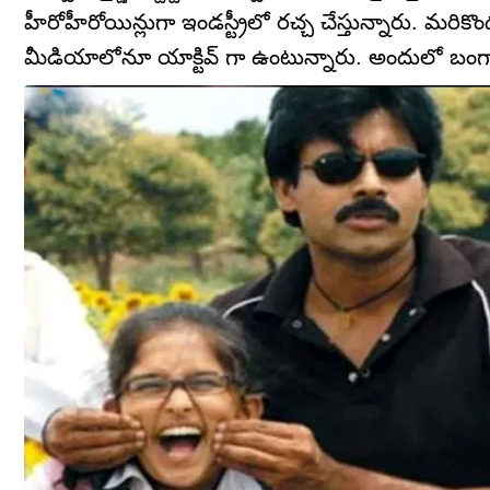
హీరోహీరోయిన్లుగా ఇండస్ట్రీలో రచ్చ చేస్తున్నారు. మరి
మీడియాలోనూ యాక్టివ్ గా ఉంటున్నారు. అందులో బంగా