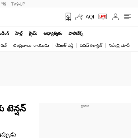
नी9
TV9-UP
AQI
ెండింగ్
హెల్త్‌
క్రైమ్
ఆధ్యాత్మికం
పాలిటిక్స్‌
ర‌ణ్‌
చంద్రబాబు నాయుడు
రేవంత్ రెడ్డి
పవన్ కళ్యాణ్
నరేంద్ర మోదీ
క
టెన్షన్
ఇప్పుడు