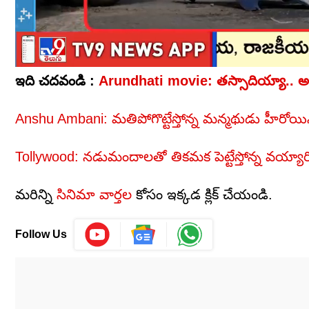
ఇది చదవండి :
Anshu Ambani: మతిపోగొట్టేస్తోన్న మన్మథుడు హీరోయిన్..
Tollywood: నడుమందాలతో తికమక పెట్టేస్తోన్న వయ్యారి.. హ
మరిన్ని
సినిమా వార్తల
కోసం ఇక్కడ క్లిక్ చేయండి.
Follow Us