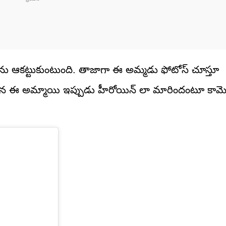
లను ఆకట్టుకుంటుంది. తాజాగా ఈ అమ్మడు ఫోటోస్ చూస్తూ
పించిన ఈ అమ్మాయి ఇప్పుడు హీరోయిన్ లా మారిందంటూ కామెం