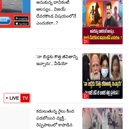
అనుకున్న దానికంటే
ఆలస్యం.. విజయ్
దేవరకొండ విషయంలోనే
ఎందుకలా..?
‘నా బిడ్డకు కొత్త జీవితాన్ని
ఇచ్చారు’.. వీడియో
LIVE
TV
కదులుతున్న రైలు కింద
పడబోయిన వ్యక్తి..
రెప్పపాటులో కాపాడిన