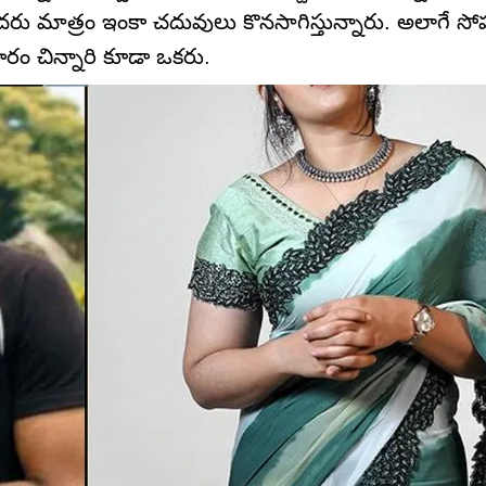
కొందరు మాత్రం ఇంకా చదువులు కొనసాగిస్తున్నారు. అలాగే సో
రం చిన్నారి కూడా ఒకరు.