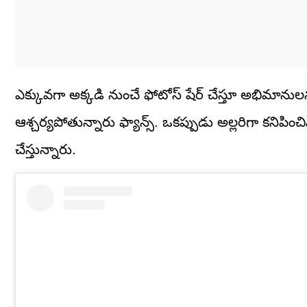
ఎక్కువగా అక్కడి నుంచే ఫోటోస్ షేర్ చేస్తూ అభిమాను
ఆశ్చర్యపోతున్నారు ఫ్యాన్స్. ఒకప్పుడు అల్లరిగా కని
చేస్తున్నారు.