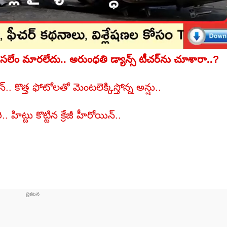
Arundhati movie: తస్సాదియ్యా.. అసలేం మారలేదు.. అరుంధతి డ్యాన్స్ టీచర్‏ను చూశారా..?
 కొత్త ఫోటోలతో మెంటలెక్కిస్తోన్న అన్షు..
ిట్టు కొట్టిన క్రేజీ హీరోయిన్..