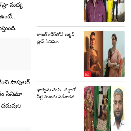
ోప్రా మధ్య
 ఉంటే..
్తుంది.
కాజల్ కెరీర్‏లోనే అట్టర్
ప్లాప్ సినిమా..
టించి పాపులర్
భార్యను చంపి.. దర్గాలో
రం సినిమా
పీర్ల ముందు పడేశాడు!
త చదువుల