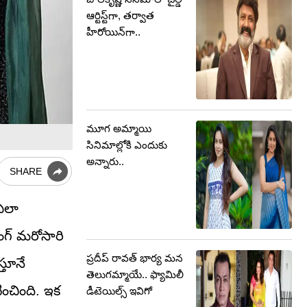
ఆర్టిస్ట్‏గా, తర్వాత
హీరోయిన్‏గా..
మూగ అమ్మాయి
సినిమాల్లోకి ఎందుకు
అన్నారు..
SHARE
 ఎలా
ంగ్ మరోసారి
ప్రదీప్ రావత్ భార్య మన
్తూనే
తెలుగమ్మాయే.. ఫ్యామిలీ
ంచింది. ఇక
డీటెయిల్స్ ఇవిగో