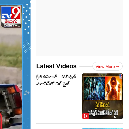
Latest Videos
View More
క్రేజీ డిసెంబర్‌.. హాలీవుడ్
మూవీస్‌తో బిగ్ ఫైట్‌