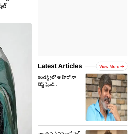
షల్
Latest Articles
View More
ఇండస్ట్రీలో ఆ హీరో నా
బెస్ట్ ఫ్రెండ్..
బాలకృష్ణ సినిమాలో చైల్డ్