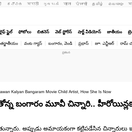
ी 
ಕನ್ನಡ
मराठी
ગુજરાતી
বাংলা
ਪੰਜਾਬੀ
தமிழ்
മലയാളം
म
లైఫ్ స్టైల్
ఫోటోలు
బిజినెస్
వెబ్ స్టోరీస్
షార్ట్ వీడియోస్
జాతీయం
ట్ర
తర్జాతీయం
వంట గ్యాస్
బంగారం, వెండి
ప్రభాస్
జూ. ఎన్టీఆర్
రామ్ చ‌
an Kalyan Bangaram Movie Child Artist, How She Is Now
న బంగారం మూవీ చిన్నారి.. హీరోయిన్లకు 
 చాటుతున్నారు. అప్పుడు అమాయకంగా కట్టిపడేసిన చిన్నారులు 