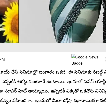
 PM
కీ ఎంజాయ్ చేసే సినిమాల్లో బంగారం ఒకటి. ఈ సినిమాకు రిజల్ట్
ను ఎప్పటికీ ఆకట్టుకుంటూనే ఉంటాయి. ఇందులో పవన్ యాక్టి
 కూడా సూపర్ హిట్ అయ్యాయి. ఇప్పటికీ ఎక్కడో ఒకచోట వినిపిస
త్వం వహించగా.. ఇందులో మీరా చోప్రా కథానాయికగా నటి