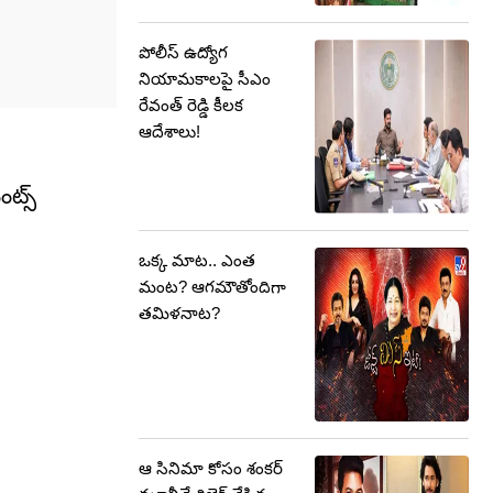
పోలీస్ ఉద్యోగ
నియామకాలపై సీఎం
రేవంత్ రెడ్డి కీలక
ఆదేశాలు!
ట్స్
ఒక్క మాట.. ఎంత
మంట? ఆగమౌతోందిగా
తమిళనాట?
ఆ సినిమా కోసం శంకర్