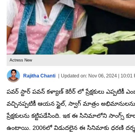
Actress New
Rajitha Chanti
|
Updated on:
Nov 06, 2024 | 10:01
పవర్ స్టార్ పవన్ కళ్యాణ్ కెరీర్ లో ప్రేక్షకులు ఎప్పటి
వచ్చినప్పటికీ ఆయన స్టైల్, స్వాగ్ మాత్రం అభిమానుల
ప్రేక్షకులను కట్టిపడేసింది. ఇక ఈ సినిమాలోని సాంగ్స్
ఉంటాయి. 2006లో విడుదలైన ఈ సినిమాకు ధరణి దర్శక