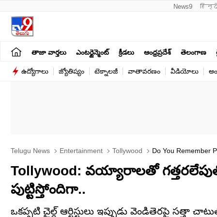
News9
हिन्द
తాజా వార్తలు
ఎంటర్టైన్మెంట్
క్రీడలు
ఆంధ్రప్రదేశ్
తెలంగాణ
ఉద్యోగాలు
జ్యోతిష్యం
టెక్నాలజీ
వాతావరణం
వీడియోలు
అం
Telugu News
Entertainment
Tollywood
Do You Remember Paw
Tollywood: వయ్యారాలతో గత్తరలేపుతోన్
పుట్టిస్తోందిగా..
ఒకప్పటి చైల్డ్ ఆర్టిస్టులు ఇప్పుడు వెండితెరపై సత్తా