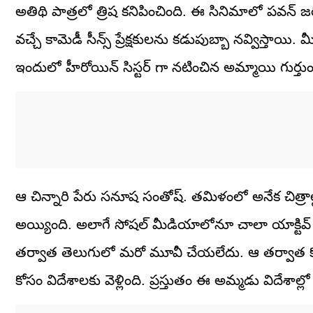
అతిథి పాత్రలో త్రిష కనిపించింది. ఈ సినిమాలో పవన్ జర
వచ్చే కామెడీ సీన్స్ ప్రేక్షకులను కడుపుబ్బా నవ్విస్తాయి
ఇందులో హీరోయిన్ సిస్టర్ గా నటించిన అమ్మాయి గుర్తుంద
ఆ చిన్నారి పేరు సనూష సంతోష్. తమిళంలో అనేక చిత్రాల్ల
అయ్యింది. అలాగే సోషల్ మీడియాలోనూ చాలా యాక్టివ్ 
తర్వాత తెలుగులో మరో మూవీ చేయలేదు. ఆ తర్వాత కోల
కోసం విదేశాలకు వెళ్లింది. ప్రస్తుతం ఈ అమ్మడు విదేశాల్ల