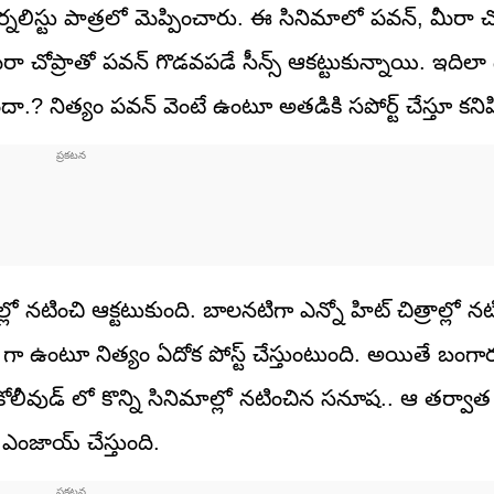
్నలిస్టు పాత్రలో మెప్పించారు. ఈ సినిమాలో పవన్, మీరా చ
. మీరా చోప్రాతో పవన్ గొడవపడే సీన్స్ ఆకట్టుకున్నాయి. ఇదిలా
ా.? నిత్యం పవన్ వెంటే ఉంటూ అతడికి సపోర్ట్ చేస్తూ కనిపిస
ో నటించి ఆక్టటుకుంది. బాలనటిగా ఎన్నో హిట్ చిత్రాల్లో న
గా ఉంటూ నిత్యం ఏదోక పోస్ట్ చేస్తుంటుంది. అయితే బంగా
ీవుడ్ లో కొన్ని సినిమాల్లో నటించిన సనూష.. ఆ తర్వా
ో ఎంజాయ్ చేస్తుంది.