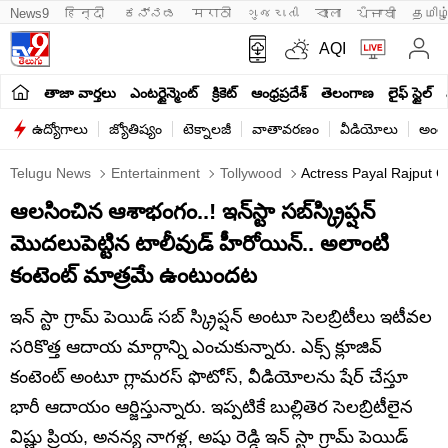
News9
हिन्दी 
ಕನ್ನಡ
मराठी
ગુજરાતી
বাংলা
ਪੰਜਾਬੀ
தமிழ
AQI
తాజా వార్తలు
ఎంటర్టైన్మెంట్
క్రికెట్
ఆంధ్రప్రదేశ్
తెలంగాణ
లైఫ్ స్టైల్
ఉద్యోగాలు
జ్యోతిష్యం
టెక్నాలజీ
వాతావరణం
వీడియోలు
అంతర
Telugu News
Entertainment
Tollywood
Actress Payal Rajput Cl
ఆలసించిన ఆశాభంగం..! ఇన్‌స్టా సబ్‌స్క్రిప్షన్‌
మొదలుపెట్టిన టాలీవుడ్ హీరోయిన్.. అలాంటి
కంటెంట్ మాత్రమే ఉంటుందట
ఇన్ స్టా గ్రామ్ పెయిడ్ సబ్ స్క్రిప్షన్ అంటూ సెలబ్రిటీలు ఇటీవల
సరికొత్త ఆదాయ మార్గాన్ని ఎంచుకున్నారు. ఎక్స్ క్లూజివ్
కంటెంట్ అంటూ గ్లామరస్ ఫొటోస్, వీడియోలను షేర్ చేస్తూ
భారీ ఆదాయం ఆర్జిస్తున్నారు. ఇప్పటికే బుల్లితెర సెలబ్రిటీలైన
విష్ణు ప్రియ, అనన్య నాగళ్ల, అషు రెడ్డి ఇన్ స్టా గ్రామ్ పెయిడ్