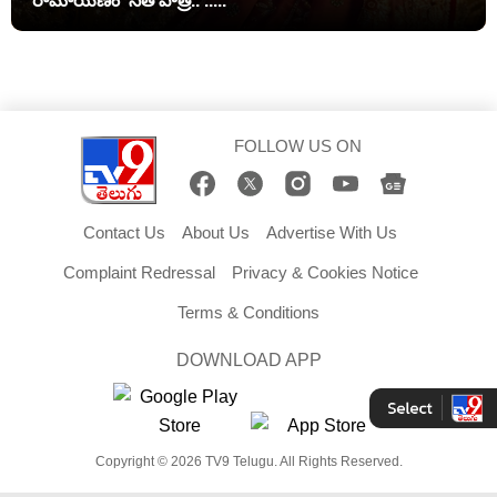
‘రామాయణం’ సీత పాత్ర.. .....
FOLLOW US ON
Contact Us
About Us
Advertise With Us
Complaint Redressal
Privacy & Cookies Notice
Terms & Conditions
DOWNLOAD APP
Copyright © 2026 TV9 Telugu. All Rights Reserved.