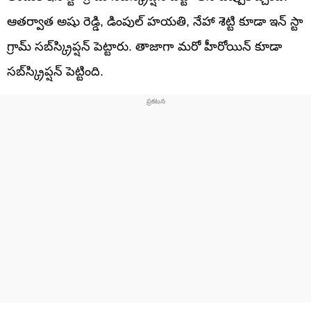
ఆతర్వాత అషు రెడ్డి, డింపుల్ హయతి, నేహా శెట్టి కూడా ఇన్ స్టా
గ్రామ్ సబ్‌స్క్రిప్షన్ పెట్టారు. తాజాగా మరో హీరోయిన్ కూడా
సబ్‌స్క్రిప్షన్ పెట్టింది.