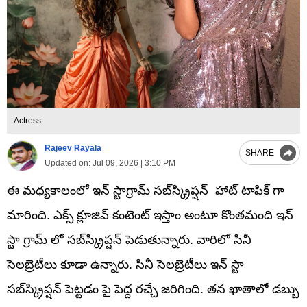
Actress
Rajeev Rayala
SHARE
Updated on:
Jul 09, 2026 | 3:10 PM
ఈ మధ్యకాలంలో ఇన్ స్టాగ్రామ్ సబ్‌స్క్రిప్షన్‌ హాట్ టాపిక్ గా
మారింది. ఎక్స్ క్లూజివ్ కంటెంట్ ఇస్తాం అంటూ కొంతమంది ఇన్
స్టా గ్రామ్ లో సబ్‌స్క్రిప్షన్‌ పెడుతున్నారు. వారిలో సినీ
సెలబ్రెటీలు కూడా ఉన్నారు. సినీ సెలబ్రెటీలు ఇన్ స్టా
సబ్‌స్క్రిప్షన్‌ పెట్టడం పై పెద్ద రచ్చే జరిగింది. తన ఖాతాలో డబ్బు