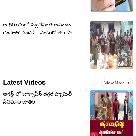
ఆ గిరిజనుల్లో పట్టలేనంత ఆనందం..
ధింసాతో సందడి.. ఎందుకో తెలుసా..!
Latest Videos
View More
ఆగస్ట్ లో బాక్సాఫీస్ దగ్గర ఫ్యామిలీ
సినిమాల జాతర