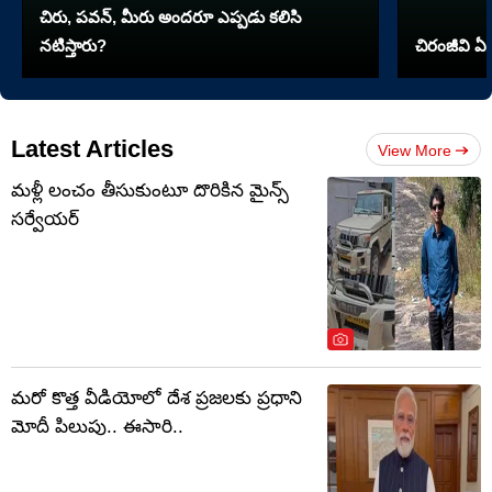
చిరు, పవన్, మీరు అందరూ ఎప్పడు కలిసి
నటిస్తారు?
చిరంజీవి ఏ 
Latest Articles
View More
మళ్లీ లంచం తీసుకుంటూ దొరికిన మైన్స్
సర్వేయర్
మరో కొత్త వీడియోలో దేశ ప్రజలకు ప్రధాని
మోదీ పిలుపు.. ఈసారి..