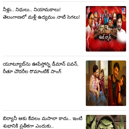
నీళ్లు.. నిధులు.. నియామకాలు!
తెలంగాణలో మళ్లీ ఉద్యమం నాటి సెగలు!
యూట్యూబ్‌ను ఊపేస్తోన్న డీమాన్ పవన్,
రీతూ చౌదరీల రొమాంటిక్ సాంగ్
బిర్యానీ ఆకు కేవలం మసాలా కాదు.. ఇంటి
శుభానికి ప్రతీకగా ఎందుకు..