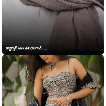
క్యాన్సర్ అని తెలియగానే .....