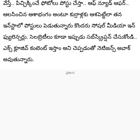
వేస్తే.. పిచ్చిక్కించే ఫోటోలు పోస్టు చేస్తా.. ఆఫ్ న్యూడ్ ఆఫర్..
ఆలసించిన ఆశాభంగం అంటూ కుర్రాళ్లకు ఆశపెట్టేలా తన
ఇన్‌స్టాలో పోస్టులు పెడుతున్నారు కొందరు సోషల్ మీడియా ఇన్
ఫ్యులెన్సర్లు. సెలబ్రెటీలు కూడా ఇప్పుడు సబ్‌స్క్రిప్షన్‌ చేసుకోండి..
ఎక్స్ క్లూజివ్ కంటెంట్ ఇస్తాం అని చెప్పడంతో నెటిజన్స్ అవాక్
అవుతున్నారు.