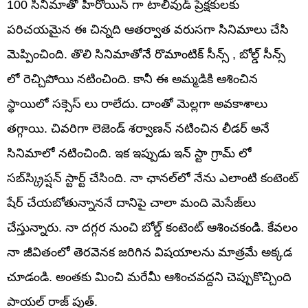
100 సినిమాతో హీరోయిన్ గా టాలీవుడ్ ప్రేక్షకులకు
పరిచయమైన ఈ చిన్నది ఆతర్వాత వరుసగా సినిమాలు చేసి
మెప్పించింది. తొలి సినిమాతోనే రొమాంటిక్ సీన్స్ , బోల్డ్ సీన్స్
లో రెచ్చిపోయి నటించింది. కానీ ఈ అమ్మడికి ఆశించిన
స్థాయిలో సక్సెస్ లు రాలేదు. దాంతో మెల్లగా అవకాశాలు
తగ్గాయి. చివరిగా లెజెండ్ శర్వాణన్ నటించిన లీడర్ అనే
సినిమాలో నటించింది. ఇక ఇప్పుడు ఇన్ స్టా గ్రామ్ లో
సబ్‌స్క్రిప్షన్‌ స్టార్ట్ చేసింది. నా ఛానల్‌లో నేను ఎలాంటి కంటెంట్
షేర్ చేయబోతున్నాననే దానిపై చాలా మంది మెసేజ్‌లు
చేస్తున్నారు. నా దగ్గర నుంచి బోల్డ్ కంటెంట్ ఆశించకండి. కేవలం
నా జీవితంలో తెరవెనక జరిగిన విషయాలను మాత్రమే అక్కడ
చూడండి. అంతకు మించి మరేమీ ఆశించవద్దని చెప్పుకొచ్చింది
పాయల్ రాజ్ పుత్.