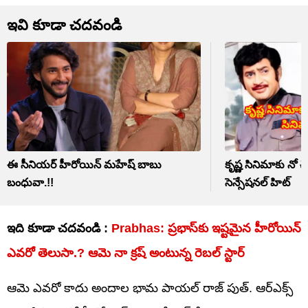
ఇవి కూడా చదవండి
ఈ సీనియర్ హీరోయిన్ మహేష్ బాబు
కృష్ణ సినిమాకు నో చెప
బంధువా.!!
సెన్సేషనల్ హిట్
ఇది కూడా చదవండి :
Prabhas: ప్రభాస్‌కు ఇష్టమైన హీరోయిన్
ఎవరో తెలుసా.? ఆమె నా క్రష్ అంటున్న రెబల్ స్టార్
ఆమె ఎవరో కాదు అందాల భామ పాయల్ రాజ్ పుత్. ఆర్ఎక్స్