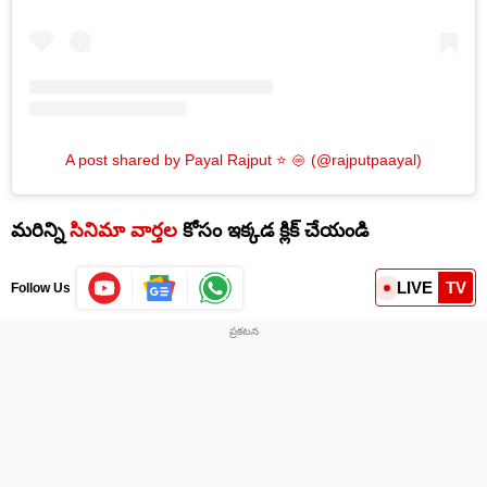
A post shared by Payal Rajput ⭐️ ♾ (@rajputpaayal)
మరిన్ని
సినిమా వార్తల
కోసం ఇక్కడ క్లిక్ చేయండి
LIVE
TV
Follow Us