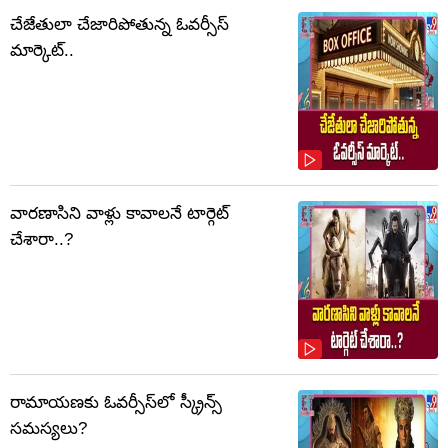
చేజేతులా చేజారిపోతున్న ఓవర్సీస్
మార్కెట్..
వారణాసిని వాళ్లు కావాలనే టార్గెట్
చేశారా..?
రామాయణకు ఓవర్సీస్‌లో స్క్రీన్స్
సమస్యలు?