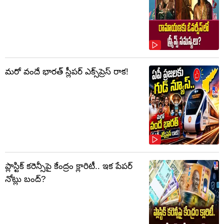
మరో వందే భారత్ స్లీపర్ ఎక్స్‌ప్రెస్ రాక!
ప్లాస్టిక్‌ కరెన్సీపై కేంద్రం క్లారిటీ.. ఇక పేపర్‌
నోట్లు బంద్‌?