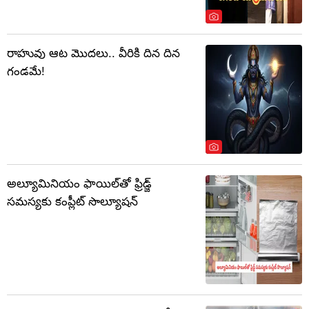
రాహువు ఆట మొదలు.. వీరికి దిన దిన
గండమే!
అల్యూమినియం ఫాయిల్‌తో ఫ్రిడ్జ్
సమస్యకు కంప్లీట్ సొల్యూషన్