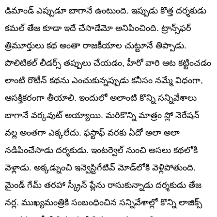
డిమాండ్ ఎప్పుడూ బాగానే ఉంటుంది. ఇప్పుడు కొత్త దర్శకుడు
కమల్ తేజ కూడా ఇదే చేసాడేమో అనిపించింది. ట్రాన్స్‌ఫర్
త్రిమూర్తులు కథ అంతా రాజకీయాల చుట్టూనే తిప్పాడు.
పొలిటికల్ లీడర్స్ తప్పులు చేయడం, హీరో వారి ఆట కట్టించడం
లాంటి రొటీన్ కథను ఎంచుకున్నప్పుడు కనీసం నమ్మే విధంగా,
ఆసక్తికరంగా తీయాలి. ఇందులో అలాంటి కొన్ని సన్నివేశాలు
బాగానే వర్కవుట్ అయ్యాయి. మరికొన్ని మాత్రం స్లో నెరేషన్
వల్ల అంతగా ఎక్కలేదు. ఫస్టాఫ్ వరకు ఏదో అలా అలా
నడిపించేసాడు దర్శకుడు. ఇంటర్వెల్‌ నుంచి అసలు కథలోకి
వెళ్లాడు. అక్కడ్నుంచి ఇన్వెస్టిగేటివ్ మోడ్‌లోకి వెళ్లిపోతుంది.
మైండ్ గేమ్ తరహా స్క్రీన్ ప్లేను రాసుకున్నాడు దర్శకుడు తేజ
నర్ల. ముఖ్యమంత్రికి సంబంధించిన సన్నివేశాల్లో కొన్ని లాజిక్స్