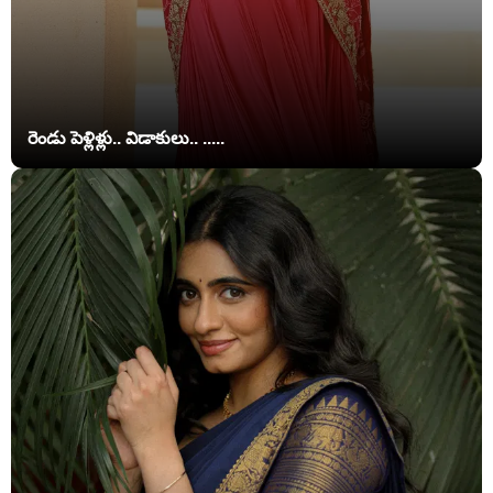
రెండు పెళ్లిళ్లు.. విడాకులు.. .....