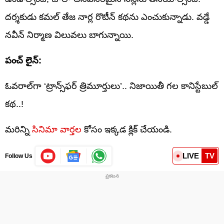
దర్శకుడు కమల్ తేజ నార్ల రొటీన్ కథను ఎంచుకున్నాడు. వడ్డే
నవీన్ నిర్మాణ విలువలు బాగున్నాయి.
పంచ్ లైన్:
ఓవరాల్‌గా ‘ట్రాన్స్‌ఫర్ త్రిమూర్తులు’.. నిజాయితీ గల కానిస్టేబుల్
కథ..!
మరిన్ని
సినిమా వార్తల
కోసం ఇక్కడ క్లిక్ చేయండి.
LIVE
TV
Follow Us