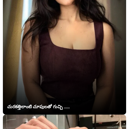
చురకత్తిలాంటి చూపులతో గుచ్చి .....