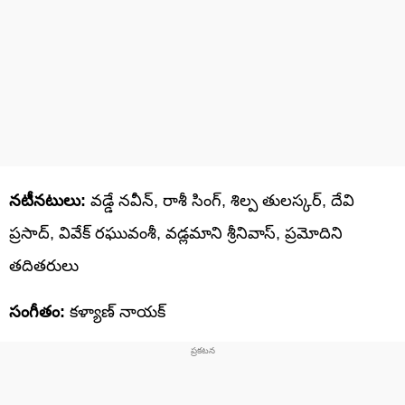
నటీనటులు:
వడ్డే నవీన్, రాశీ సింగ్, శిల్ప తులస్కర్‌, దేవి
ప్రసాద్‌, వివేక్ రఘువంశీ, వడ్లమాని శ్రీనివాస్, ప్రమోదిని
తదితరులు
సంగీతం:
కళ్యాణ్ నాయక్