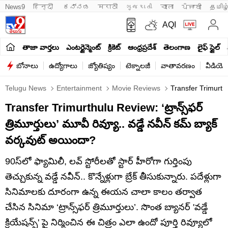
News9
हिन्दी 
ಕನ್ನಡ
मराठी
ગુજરાતી
বাংলা
ਪੰਜਾਬੀ
தமிழ
AQI
తాజా వార్తలు
ఎంటర్టైన్మెంట్
క్రికెట్
ఆంధ్రప్రదేశ్
తెలంగాణ
లైఫ్ స్టైల్
బోనాలు
ఉద్యోగాలు
జ్యోతిష్యం
టెక్నాలజీ
వాతావరణం
వీడియో
Telugu News
Entertainment
Movie Reviews
Transfer Trimurth
Transfer Trimurthulu Review: ‘ట్రాన్స్‌ఫర్
త్రిమూర్తులు’ మూవీ రివ్యూ.. వడ్డే నవీన్ కమ్ బ్యాక్
వర్కవుట్ అయిందా?
90స్‌లో ఫ్యామిలీ, లవ్ స్టోరీలతో స్టార్ హీరోగా గుర్తింపు
తెచ్చుకున్న వడ్డే నవీన్.. కొన్నేళ్లుగా బ్రేక్ తీసుకున్నారు. పదేళ్లుగా
సినిమాలకు దూరంగా ఉన్న ఈయన చాలా కాలం తర్వాత
చేసిన సినిమా ‘ట్రాన్స్‌ఫర్ త్రిమూర్తులు’. సొంత బ్యానర్ 'వడ్డే
క్రియేషన్స్' పై నిర్మించిన ఈ చిత్రం ఎలా ఉందో పూర్తి రివ్యూలో