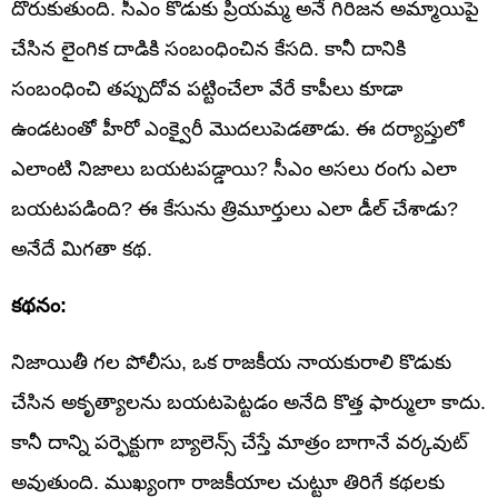
దొరుకుతుంది. సీఎం కొడుకు ప్రియమ్మ అనే గిరిజన అమ్మాయిపై
చేసిన లైంగిక దాడికి సంబంధించిన కేసది. కానీ దానికి
సంబంధించి తప్పుదోవ పట్టించేలా వేరే కాపీలు కూడా
ఉండటంతో హీరో ఎంక్వైరీ మొదలుపెడతాడు. ఈ దర్యాప్తులో
ఎలాంటి నిజాలు బయటపడ్డాయి? సీఎం అసలు రంగు ఎలా
బయటపడింది? ఈ కేసును త్రిమూర్తులు ఎలా డీల్ చేశాడు?
అనేదే మిగతా కథ.
కథనం:
నిజాయితీ గల పోలీసు, ఒక రాజకీయ నాయకురాలి కొడుకు
చేసిన అకృత్యాలను బయటపెట్టడం అనేది కొత్త ఫార్ములా కాదు.
కానీ దాన్ని పర్ఫెక్టుగా బ్యాలెన్స్ చేస్తే మాత్రం బాగానే వర్కవుట్
అవుతుంది. ముఖ్యంగా రాజకీయాల చుట్టూ తిరిగే కథలకు