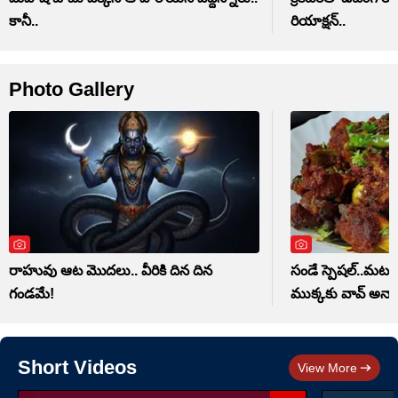
కానీ..
రియాక్షన్..
Photo Gallery
రాహువు ఆట మొదలు.. వీరికి దిన దిన
సండే స్పెషల్..మటన్ 
గండమే!
ముక్కకు వావ్ అనాల
Short Videos
View More