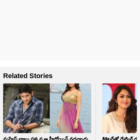
Related Stories
మహేష్ బాబు పక్కన ఆ హీరోయిన్ వద్దన్నారు..
క్రికెటర్‏తో డేటింగ్ రూమర్స్ పై మృణాల్