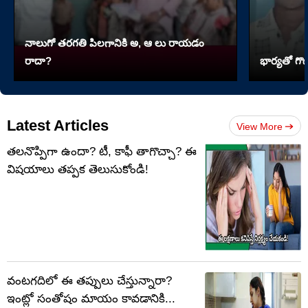
నాలుగో త‌ర‌గతి పిలగానికి అ, ఆ లు రాయ‌డం
రాదా?
భార్యతో గొడ
Latest Articles
View More
తలనొప్పిగా ఉందా? టీ, కాఫీ తాగొచ్చా? ఈ
విషయాలు తప్పక తెలుసుకోండి!
వంటగదిలో ఈ తప్పులు చేస్తున్నారా?
ఇంట్లో సంతోషం మాయం కావడానికి...