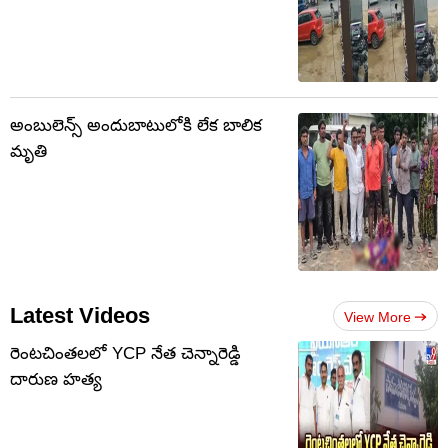
అంబులెన్స్ అందుబాటులోకి లేక బాలిక
మృతి
Latest Videos
View More
రెంటచింతలలో YCP నేత చెన్నారెడ్డి
దారుణ హత్య