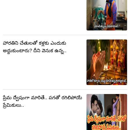
హారతిని చేతులతో కళ్లకు ఎందుకు
అద్దుకుంటారు? దీని వెనుక ఉన్న..
ప్రేమ ద్వేషంగా మారితే.. పగతో రగిలిపోయే
ప్రేమికులు..