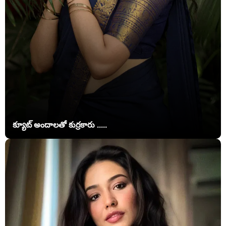
క్యూట్ అందాలతో కుర్రకారు .....