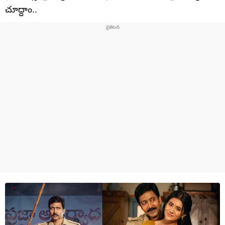
చూద్దాం..