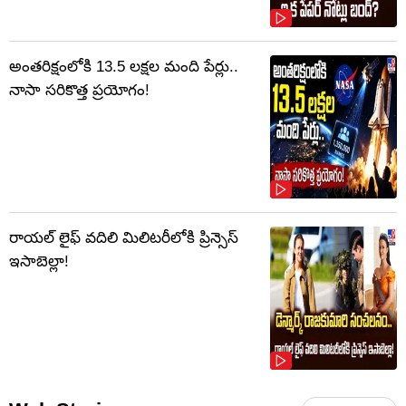
అంతరిక్షంలోకి 13.5 లక్షల మంది పేర్లు..
నాసా సరికొత్త ప్రయోగం!
రాయల్ లైఫ్ వదిలి మిలిటరీలోకి ప్రిన్సెస్
ఇసాబెల్లా!