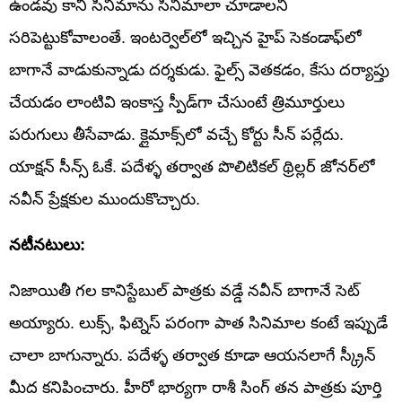
ఉండవు కానీ సినిమాను సినిమాలా చూడాలని
సరిపెట్టుకోవాలంతే. ఇంటర్వెల్‌లో ఇచ్చిన హైప్ సెకండాఫ్‌లో
బాగానే వాడుకున్నాడు దర్శకుడు. ఫైల్స్ వెతకడం, కేసు దర్యాప్తు
చేయడం లాంటివి ఇంకాస్త స్పీడ్‌గా చేసుంటే త్రిమూర్తులు
పరుగులు తీసేవాడు. క్లైమాక్స్‌లో వచ్చే కోర్టు సీన్ పర్లేదు.
యాక్షన్ సీన్స్ ఓకే. పదేళ్ళ తర్వాత పొలిటికల్ థ్రిల్లర్ జోనర్‌లో
నవీన్ ప్రేక్షకుల ముందుకొచ్చారు.
నటీనటులు:
నిజాయితీ గల కానిస్టేబుల్ పాత్రకు వడ్డే నవీన్ బాగానే సెట్
అయ్యారు. లుక్స్, ఫిట్నెస్ పరంగా పాత సినిమాల కంటే ఇప్పుడే
చాలా బాగున్నారు. పదేళ్ళ తర్వాత కూడా ఆయనలాగే స్క్రీన్
మీద కనిపించారు. హీరో భార్యగా రాశీ సింగ్ తన పాత్రకు పూర్తి