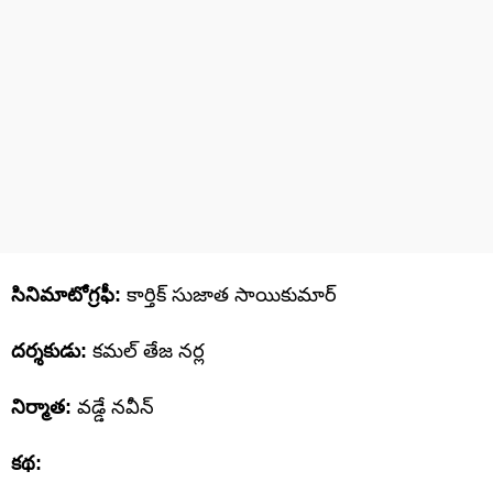
సినిమాటోగ్రఫీ:
కార్తిక్ సుజాత సాయికుమార్
దర్శకుడు:
కమల్ తేజ నర్ల
నిర్మాత:
వడ్డే నవీన్
కథ: