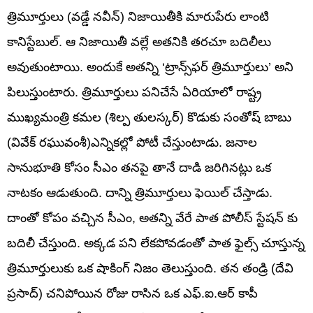
త్రిమూర్తులు (వడ్డే నవీన్) నిజాయితీకి మారుపేరు లాంటి
కానిస్టేబుల్. ఆ నిజాయితీ వల్లే అతనికి తరచూ బదిలీలు
అవుతుంటాయి. అందుకే అతన్ని ‘ట్రాన్స్‌ఫర్ త్రిమూర్తులు’ అని
పిలుస్తుంటారు. త్రిమూర్తులు పనిచేసే ఏరియాలో రాష్ట్ర
ముఖ్యమంత్రి కమల (శిల్ప తులస్కర్) కొడుకు సంతోష్ బాబు
(వివేక్ రఘువంశీ)ఎన్నికల్లో పోటీ చేస్తుంటాడు. జనాల
సానుభూతి కోసం సీఎం తనపై తానే దాడి జరిగినట్లు ఒక
నాటకం ఆడుతుంది. దాన్ని త్రిమూర్తులు ఫెయిల్ చేస్తాడు.
దాంతో కోపం వచ్చిన సీఎం, అతన్ని వేరే పాత పోలీస్ స్టేషన్ కు
బదిలీ చేస్తుంది. అక్కడ పని లేకపోవడంతో పాత ఫైల్స్ చూస్తున్న
త్రిమూర్తులుకు ఒక షాకింగ్ నిజం తెలుస్తుంది. తన తండ్రి (దేవి
ప్రసాద్) చనిపోయిన రోజు రాసిన ఒక ఎఫ్.ఐ.ఆర్ కాపీ