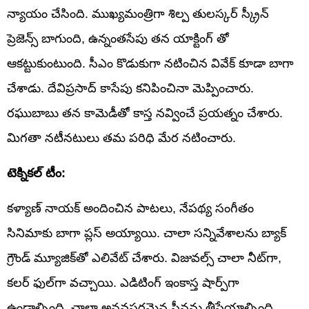
న్యాయం చేసింది. ముఖ్యమంత్రిగా శిల్ప తులస్కర్ స్క్రీన్
ప్రెజెన్స్ బాగుంది, ఉన్నంతసేపు తన యాక్టింగ్ తో
ఆకట్టుకుంటుంది. సీఎం కొడుకుగా నటించిన వివేక్ కూడా బాగా
చేశాడు. దేవిప్రసాద్ కాసేపు కనిపించినా మెప్పించారు.
రఘుబాబు తన కామెడీతో కాస్త నవ్వించే ప్రయత్నం చేశారు.
మిగతా నటీనటులు తమ పరిధి మేర నటించారు.
టెక్నికల్ టీం:
కళ్యాణ్ నాయక్ అందించిన పాటలు, నేపథ్య సంగీతం
సినిమాకు బాగా ప్లస్ అయ్యాయి. చాలా సన్నివేశాలను బ్యాక్
గ్రౌండ్ మ్యూజిక్‌తో ఎలివేట్ చేశారు. విజువల్స్ చాలా నీట్‌గా,
కలర్ ఫుల్‌గా వచ్చాయి. ఎడిటింగ్ ఇంకాస్త షార్ప్‌గా
ఉండాల్సింది, చాలా అనవసరమైన సీన్లను తీసేయాల్సింది.