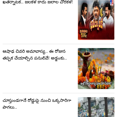
ఖతర్నాటక.. జలకళ కాదు జలాల చోరకళ!
ఆషాఢ చివరి అమావాస్య.. ఈ రోజున
తప్పక చేయాల్సిన పనులివే! అడ్డంకు..
చూస్తుండగానే రోడ్డుపై నుంచి ఒక్కసారిగా
పొగలు..