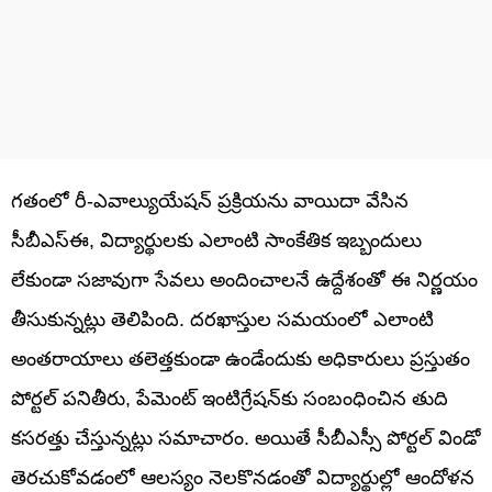
గతంలో రీ-ఎవాల్యుయేషన్ ప్రక్రియను వాయిదా వేసిన
సీబీఎస్ఈ, విద్యార్థులకు ఎలాంటి సాంకేతిక ఇబ్బందులు
లేకుండా సజావుగా సేవలు అందించాలనే ఉద్దేశంతో ఈ నిర్ణయం
తీసుకున్నట్లు తెలిపింది. దరఖాస్తుల సమయంలో ఎలాంటి
అంతరాయాలు తలెత్తకుండా ఉండేందుకు అధికారులు ప్రస్తుతం
పోర్టల్ పనితీరు, పేమెంట్ ఇంటిగ్రేషన్‌కు సంబంధించిన తుది
కసరత్తు చేస్తున్నట్లు సమాచారం. అయితే సీబీఎస్సీ పోర్టల్‌ విండో
తెరచుకోవడంలో ఆలస్యం నెలకొనడంతో విద్యార్థుల్లో ఆందోళన