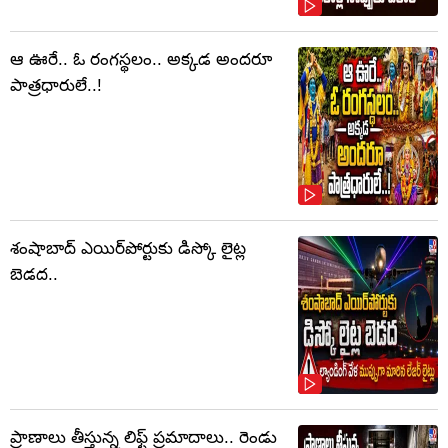
ఆ ఊరే.. ఓ రంగస్థలం.. అక్కడ అందరూ
పాత్రధారులే..!
శంషాబాద్ ఎయిర్‌పోర్టుకు డిస్కో లైట్ల
బెడద..
ప్రాణాలు తీస్తున్న లిఫ్ట్‌ ప్రమాదాలు.. రెండు