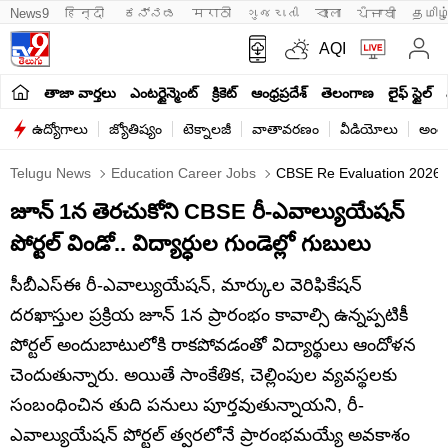
News9
हिन्दी 
ಕನ್ನಡ
मराठी
ગુજરાતી
বাংলা
ਪੰਜਾਬੀ
தமிழ
AQI
తాజా వార్తలు
ఎంటర్టైన్మెంట్
క్రికెట్
ఆంధ్రప్రదేశ్
తెలంగాణ
లైఫ్ స్టైల్
ఉద్యోగాలు
జ్యోతిష్యం
టెక్నాలజీ
వాతావరణం
వీడియోలు
అంతర
Telugu News
Education Career Jobs
CBSE Re Evaluation 2026 D
జూన్ 1న తెరచుకోని CBSE రీ-ఎవాల్యుయేషన్
పోర్టల్‌ విండో.. విద్యార్ధుల గుండెల్లో గుబులు
సీబీఎస్ఈ రీ-ఎవాల్యుయేషన్, మార్కుల వెరిఫికేషన్
దరఖాస్తుల ప్రక్రియ జూన్ 1న ప్రారంభం కావాల్సి ఉన్నప్పటికీ
పోర్టల్ అందుబాటులోకి రాకపోవడంతో విద్యార్థులు ఆందోళన
చెందుతున్నారు. అయితే సాంకేతిక, చెల్లింపుల వ్యవస్థలకు
సంబంధించిన తుది పనులు పూర్తవుతున్నాయని, రీ-
ఎవాల్యుయేషన్ పోర్టల్ త్వరలోనే ప్రారంభమయ్యే అవకాశం