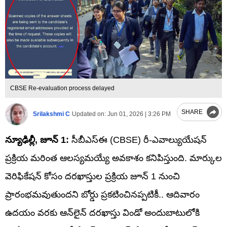
CBSE Re-evaluation process delayed
SHARE
Srilakshmi C
Updated on:
Jun 01, 2026 | 3:26 PM
న్యూఢిల్లీ, జూన్‌ 1:
సీబీఎస్ఈ (CBSE) రీ-ఎవాల్యుయేషన్
ప్రక్రియ మరింత ఆలస్యమయ్యే అవకాశం కనిపిస్తుంది. మార్కుల
వెరిఫికేషన్ కోసం దరఖాస్తుల ప్రక్రియ జూన్ 1 నుంచి
ప్రారంభమవుతుందని బోర్డు ప్రకటించినప్పటికీ.. ఆదివారం
ఉదయం వరకు ఆన్‌లైన్ దరఖాస్తు విండో అందుబాటులోకి