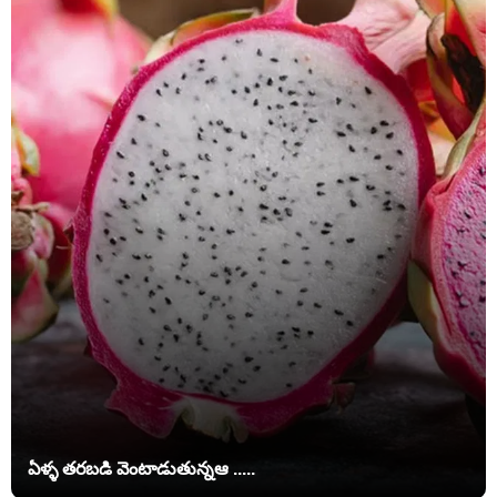
ఏళ్ళ తరబడి వెంటాడుతున్నఆ .....