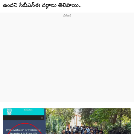
ఉందని సీబీఎస్ఈ వర్గాలు తెలిపాయి..