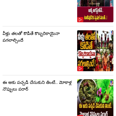
వీళ్లు తలతో కొడితే కొబ్బరికాయైనా
పగలాల్సిందే
ఈ ఆకు పచ్చడి చేసుకుని తింటే.. మోకాళ్ల
నొప్పులు పరార్‌