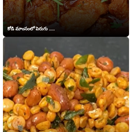
కోడి మాంసంలో పెరుగు .....