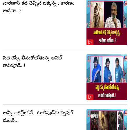
వారణాసి కథ చెప్పిన జక్కన్న.. కారణం
అదేనా..?
పెద్ద రిస్కే తీసుకోబోతున్న అనిల్
రావిపూడి..!
అన్నీ ఆగస్ట్‌లోనే.. టాలీవుడ్‌కు స్పెషల్
మంత్..!