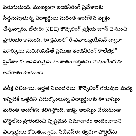
పెరుగుతుంది. ముఖ్యంగా ఇంజినీరింగ్ ప్రవేశాలకు
సిద్ధమవుతున్న విద్యార్థులు మరింత ఆందోళన వ్యక్తం
చేస్తున్నారు. జేఈఈ (JEE) కౌన్సెలింగ్ ప్రక్రియ జూన్ 2 నుంచి
ప్రారంభం కానుంది. ఈ క్రమంలో రీ-ఎవాల్యుయేషన్ ద్వారా
మార్కులు మెరుగుపడితే ప్రముఖ ఇంజినీరింగ్ కాలేజీల్లో
ప్రవేశాలకు అవసరమైన 75 శాతం అర్హతను సాధించేందుకు
అవకాశం ఉంటుంది.
పరీక్ష ఫలితాలు, అర్హత నిబంధనలు, కౌన్సెలింగ్ గడువుల మధ్య
ఇప్పటికే ఒత్తిడిని ఎదుర్కొంటున్న విద్యార్థులకు ఈ జాప్యం
మరింత ఆందోళన కలిగిస్తోంది. ఇకపై ఆలస్యం చేయకుండా
పోర్టల్‌ను ప్రారంభించి స్పష్టమైన సమాచారం అందించాలని
విద్యార్థులు కోరుతున్నారు. సీబీఎస్ఈ త్వరగా పోర్టల్‌ను