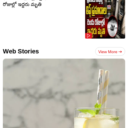
రోజుల్లో ఇద్దరు మృతి
Web Stories
View More