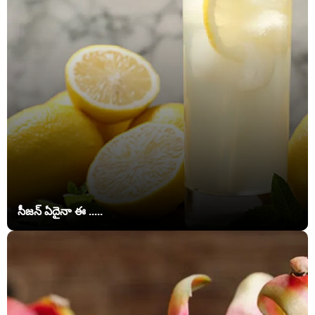
సీజన్ ఏదైనా ఈ .....