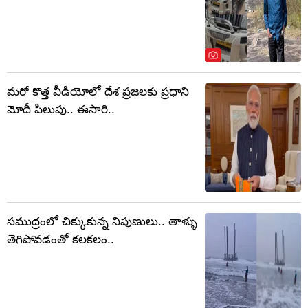
మరో కొత్త వీడియోలో దేశ ప్రజలకు ప్రధాని
మోదీ పిలుపు.. ఈసారి..
సముద్రంలో చిక్కుకున్న నిపుణులు.. తాళ్ళు
తెగిపోవడంతో కలకలం..