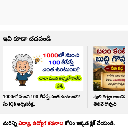
ఇవి కూడా చదవండి
1000లో నుంచి 100 తీసేస్తే ఎంత ఉంటుంది?
పులి గర్వం అణచిన
మీ IQకి అగ్నిపరీక్ష..
తెలివే గొప్పది
మరిన్ని
విద్యా, ఉద్యోగ కథనాల
కోసం ఇక్కడ క్లిక్‌ చేయండి.