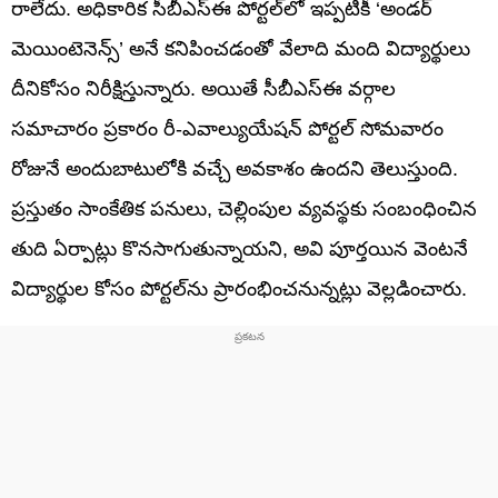
రాలేదు. అధికారిక సీబీఎస్ఈ పోర్టల్‌లో ఇప్పటికీ ‘అండర్
మెయింటెనెన్స్’ అనే కనిపించడంతో వేలాది మంది విద్యార్థులు
దీనికోసం నిరీక్షిస్తున్నారు. అయితే సీబీఎస్ఈ వర్గాల
సమాచారం ప్రకారం రీ-ఎవాల్యుయేషన్ పోర్టల్ సోమవారం
రోజునే అందుబాటులోకి వచ్చే అవకాశం ఉందని తెలుస్తుంది.
ప్రస్తుతం సాంకేతిక పనులు, చెల్లింపుల వ్యవస్థకు సంబంధించిన
తుది ఏర్పాట్లు కొనసాగుతున్నాయని, అవి పూర్తయిన వెంటనే
విద్యార్థుల కోసం పోర్టల్‌ను ప్రారంభించనున్నట్లు వెల్లడించారు.