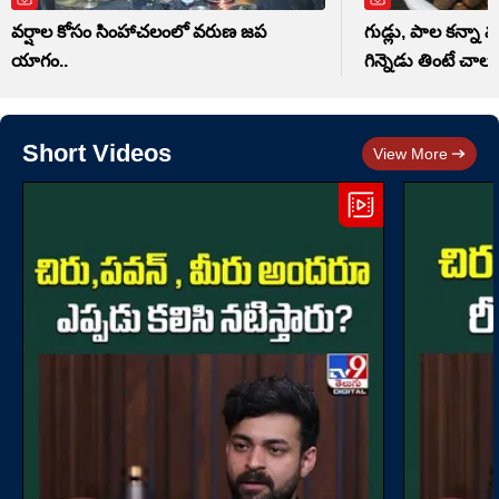
వర్షాల కోసం సింహాచలంలో వరుణ జప
గుడ్లు, పాల కన్నా మ
యాగం..
గిన్నెడు తింటే చాలు
Short Videos
View More