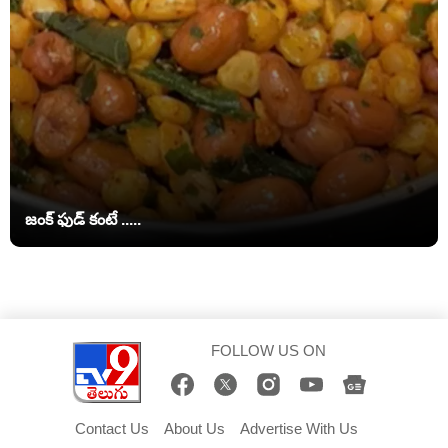
జంక్ ఫుడ్‌ కంటే .....
FOLLOW US ON
Contact Us
About Us
Advertise With Us