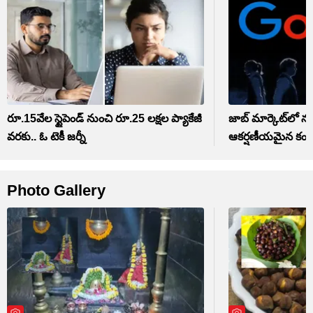
రూ.15వేల స్టైపెండ్ నుంచి రూ.25 లక్షల ప్యాకేజీ
జాబ్ మార్కెట్‌లో న
వరకు.. ఓ టెకీ జర్నీ
ఆకర్షణీయమైన కంప
Photo Gallery