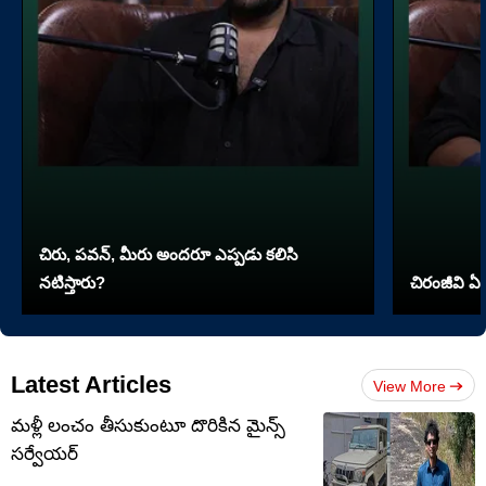
చిరు, పవన్, మీరు అందరూ ఎప్పడు కలిసి
నటిస్తారు?
చిరంజీవి ఏ 
Latest Articles
View More
మళ్లీ లంచం తీసుకుంటూ దొరికిన మైన్స్
సర్వేయర్