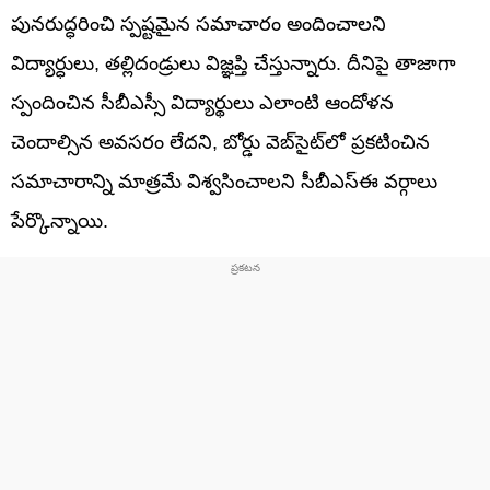
పునరుద్ధరించి స్పష్టమైన సమాచారం అందించాలని
విద్యార్ధులు, తల్లిదండ్రులు విజ్ఞప్తి చేస్తున్నారు. దీనిపై తాజాగా
స్పందించిన సీబీఎస్సీ విద్యార్థులు ఎలాంటి ఆందోళన
చెందాల్సిన అవసరం లేదని, బోర్డు వెబ్‌సైట్‌లో ప్రకటించిన
సమాచారాన్ని మాత్రమే విశ్వసించాలని సీబీఎస్ఈ వర్గాలు
పేర్కొన్నాయి.