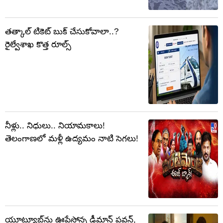
తత్కాల్ టికెట్ బుక్ చేసుకోవాలా..?
రైల్వేశాఖ కొత్త రూల్స్
నీళ్లు.. నిధులు.. నియామకాలు!
తెలంగాణలో మళ్లీ ఉద్యమం నాటి సెగలు!
యూట్యూబ్‌ను ఊపేస్తోన్న డీమాన్ పవన్,