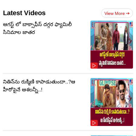
Latest Videos
View More
ఆగస్ట్ లో బాక్సాఫీస్ దగ్గర ఫ్యామిలీ
సినిమాల జాతర
నితిన్‌ను రుక్మిణి కాపాడుతుందా..?ఆ
హీరోపైనే ఆశలన్నీ..!