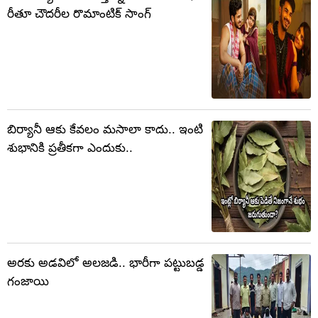
రీతూ చౌదరీల రొమాంటిక్ సాంగ్
బిర్యానీ ఆకు కేవలం మసాలా కాదు.. ఇంటి
శుభానికి ప్రతీకగా ఎందుకు..
అరకు అడవిలో అలజడి.. భారీగా పట్టుబడ్డ
గంజాయి