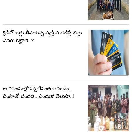
క్రెడిట్ కార్డు తీసుకున్న వ్యక్తి మరణిస్తే బిల్లు
ఎవరు కట్టాలి..?
ఆ గిరిజనుల్లో పట్టలేనంత ఆనందం..
ధింసాతో సందడి.. ఎందుకో తెలుసా..!