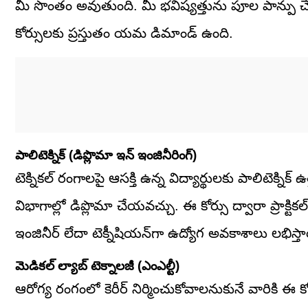
మీ సొంతం అవుతుంది. మీ భవిష్యత్తును పూల పాన్పు చేసే
కోర్సులకు ప్రస్తుతం యమ డిమాండ్ ఉంది.
పాలిటెక్నిక్ (డిప్లొమా ఇన్ ఇంజినీరింగ్)
టెక్నికల్ రంగాలపై ఆసక్తి ఉన్న విద్యార్థులకు పాలిటెక్నిక్ 
విభాగాల్లో డిప్లొమా చేయవచ్చు. ఈ కోర్సు ద్వారా ప్రాక్
ఇంజినీర్ లేదా టెక్నీషియన్‌గా ఉద్యోగ అవకాశాలు లభిస్త
మెడికల్ ల్యాబ్ టెక్నాలజీ (ఎంఎల్టీ)
ఆరోగ్య రంగంలో కెరీర్ నిర్మించుకోవాలనుకునే వారికి ఈ