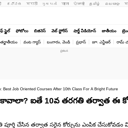
ी 
ಕನ್ನಡ
मराठी
ગુજરાતી
বাংলা
ਪੰਜਾਬੀ
தமிழ்
മലയാളം
म
ఫ్ స్టైల్
ఫోటోలు
బిజినెస్
వెబ్ స్టోరీస్
షార్ట్ వీడియోస్
జాతీయం
ట్రె
తర్జాతీయం
వంట గ్యాస్
బంగారం, వెండి
ప్రభాస్
జూ. ఎన్టీఆర్
రామ్ చ‌
: Best Job Oriented Courses After 10th Class For A Bright Future
కావాలా? ఐతే 10వ తరగతి తర్వాత ఈ కో
ూర్తి చేసిన తర్వాత సరైన కోర్సును ఎంపిక చేసుకోవడం విద