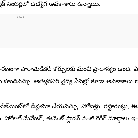
్టిక్ సెంటర్లలో ఉద్యోగ అవకాశాలు ఉన్నాయి.
ణంగా పారామెడికల్ కోర్సులకు మంచి ప్రాధాన్యం ఉంది. ఎక్
గాలు పొందవచ్చు. అత్యవసర వైద్య సేవల్లో కూడా అవకాశాలు ల
ేజ్‌మెంట్‌లో డిప్లొమా చేయవచ్చు. హోటళ్లు, రెస్టారెంట్లు, ఈ
ఫ్, హోటల్ మేనేజర్, ఈవెంట్ ప్లానర్ వంటి కెరీర్ మార్గాలు