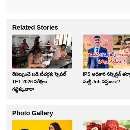
Related Stories
రేపట్నుంచే బడి టీచర్లకు స్పెషల్
IPS అధికారి సస్పెన్షన్ తర
TET 2026 పరీక్షలు..
మళ్లీ Job వస్తుందా?
గట్టెక్కుతారా
Photo Gallery