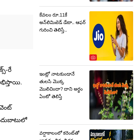
కేవలం రూ.11కే
అన్‌లిమిటెడ్‌ డేటా.. ఆఫర్‌
గురించి తెలిస్తే..
స్-రే
ఇంట్లో నాటకుండానే
తులసి మొక్క
భిస్తాయి.
మొలిచిందా? దాని అర్థం
ఏంటో తెలిస్తే
వెంట్
 ఇందుబాటులో
వర్షాకాలంలో కరెంట్‌తో