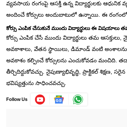
వ్యవసాయ రంగంపై ఆసక్తి ఉన్న విద్యార్థులకు ఆధునిక వ్యవస
అందించే కోర్సులు అందుబాటులో ఉన్నాయి. ఈ రంగంల
కోర్సు ఎంపిక చేసుకునే ముందు విద్యార్ధులు ఈ విషయాలు తప్
కోర్సు ఎంపిక చేసే ముందు విద్యార్థులు తమ ఆసక్తులు, న
అవకాశాలు, వేతన స్థాయిలు, డిమాండ్ వంటి అంశాలన
అవకాశం కల్పించే కోర్సులను ఎంచుకోవడం మంచిది. తద్వ
తీర్చిదిద్దుకోవచ్చు. నైపుణ్యాభివృద్ధి, ప్రాక్టికల్ శిక
భవిష్యత్తును సాధించవచ్చు.
Follow Us