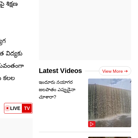
ై శిక్షణ
యోగ
 విద్యకు
ిజయవంతంగా
Latest Videos
View More
 మీ కలల
ఇందూరు నయాగర
జలపాతం ఎప్పుడైనా
చూశారా?
LIVE
TV