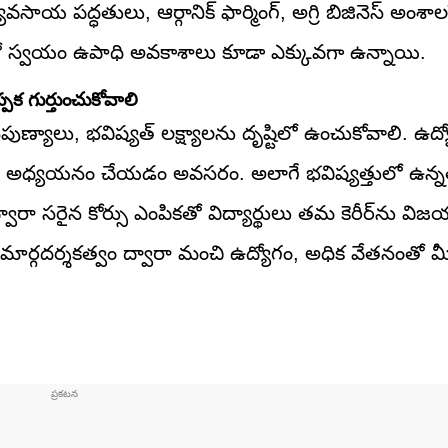
ాయ పద్ధతులు, ఆర్గానిక్ ఫార్మింగ్, అగ్రి బిజినెస్ అంశాలప
ో స్వయం ఉపాధి అవకాశాలు కూడా ఎక్కువగా ఉన్నాయి.
పక గుర్తుంచుకోవాలి
ైపుణ్యాలు, భవిష్యత్ లక్ష్యాలను దృష్టిలో ఉంచుకోవాలి. ఉద్
ు అధ్యయనం చేయడం అవసరం. అలాగే భవిష్యత్తులో ఉన్నత
ారా సరైన కోర్సు ఎంపికతో విద్యార్థులు తమ కెరీర్‌ను వ
్షణ, సరైన మార్గదర్శకత్వం ద్వారా మంచి ఉద్యోగం, అధిక వేతనంతో