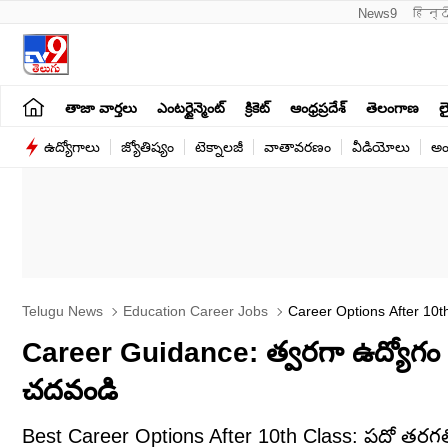
News9
हिन्द
తాజా వార్తలు
ఎంటర్టైన్మెంట్
క్రికెట్
ఆంధ్రప్రదేశ్
తెలంగాణ
లై
ఉద్యోగాలు
జ్యోతిష్యం
టెక్నాలజీ
వాతావరణం
వీడియోలు
అం
Telugu News
Education Career Jobs
Career Options After 10th
Career Guidance: త్వరగా ఉద్యోగం 
చదవండి
Best Career Options After 10th Class: పదో తరగతి ప