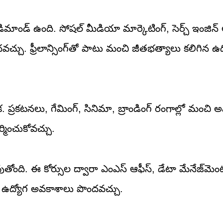
మాండ్ ఉంది. సోషల్ మీడియా మార్కెటింగ్, సెర్చ్ ఇంజిన్ ఆ
దవచ్చు. ఫ్రీలాన్సింగ్‌తో పాటు మంచి జీతభత్యాలు కలిగిన ఉ
. ప్రకటనలు, గేమింగ్, సినిమా, బ్రాండింగ్ రంగాల్లో మంచి
ర్మించుకోవచ్చు.
తోంది. ఈ కోర్సుల ద్వారా ఎంఎస్ ఆఫీస్, డేటా మేనేజ్‌మెంట
 ఉద్యోగ అవకాశాలు పొందవచ్చు.