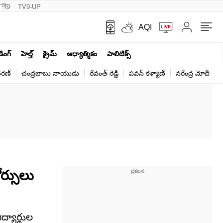
नी9
TV9-UP
AQI
ండింగ్
హెల్త్‌
క్రైమ్
ఆధ్యాత్మికం
పాలిటిక్స్‌
ర‌ణ్‌
చంద్రబాబు నాయుడు
రేవంత్ రెడ్డి
పవన్ కళ్యాణ్
నరేంద్ర మోదీ
క
ర్సులు
్యార్థుల