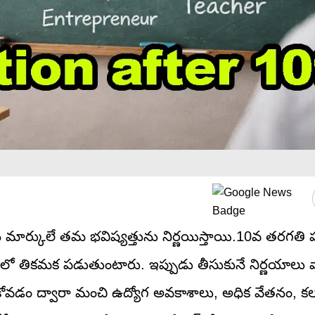
M
 మార్కులే తమ భవిష్యత్తును నిర్ణయిస్తాయి.10వ తరగతి పూ
యంలో తికమక పడుతుంటారు. ఇప్పుడు తీసుకునే నిర్ణయాలు వ
చేసుకోవడం ద్వారా మంచి ఉద్యోగ అవకాశాలు, అధిక వేతనం, కల