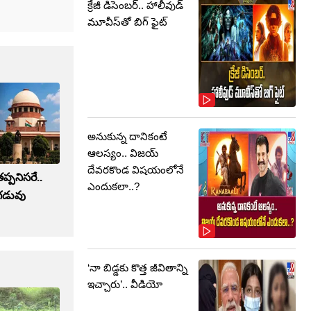
క్రేజీ డిసెంబర్‌.. హాలీవుడ్
మూవీస్‌తో బిగ్ ఫైట్‌
అనుకున్న దానికంటే
ఆలస్యం.. విజయ్
దేవరకొండ విషయంలోనే
ప్పనిసరే..
ఎందుకలా..?
 గడువు
‘నా బిడ్డకు కొత్త జీవితాన్ని
ఇచ్చారు’.. వీడియో