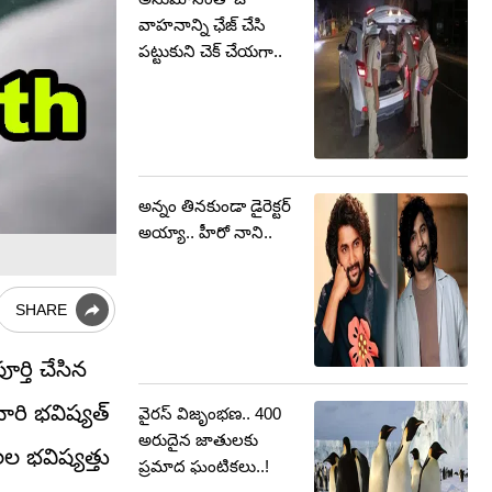
వాహనాన్ని ఛేజ్ చేసి
పట్టుకుని చెక్ చేయగా..
అన్నం తినకుండా డైరెక్టర్
అయ్యా.. హీరో నాని..
SHARE
ర్తి చేసిన
ారి భవిష్యత్
వైరస్ విజృంభణ.. 400
అరుదైన జాతులకు
ల భవిష్యత్తు
ప్రమాద ఘంటికలు..!