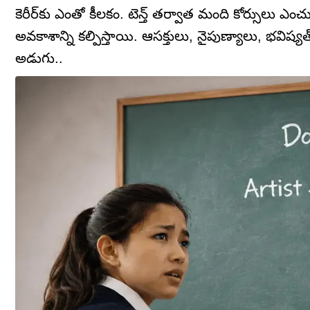
కెరీర్‌కు ఎంతో కీలకం. టెన్త్‌ తర్వాత మంది కోర్సుల
అవకాశాన్ని కల్పిస్తాయి. ఆసక్తులు, నైపుణ్యాలు, భవిష
అడుగు..