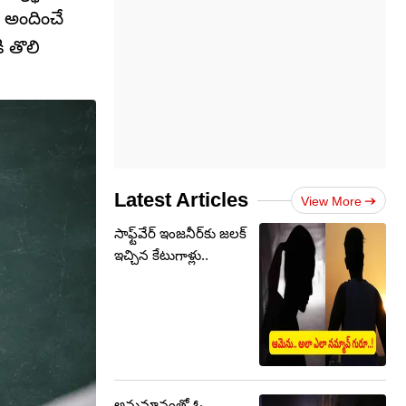
ు అందించే
ి తొలి
Latest Articles
View More
సాఫ్ట్‌వేర్ ఇంజనీర్‌కు జలక్
ఇచ్చిన కేటుగాళ్లు..
అనుమానంతో ఓ