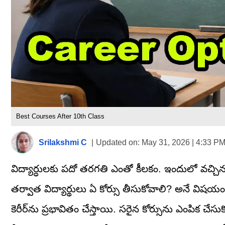
Best Courses After 10th Class
Srilakshmi C
|
Updated on:
May 31, 2026 | 4:33 P
విద్యార్ధులకు పదో తరగతి ఎంతో కీలకం. ఇందులో వచ్చిన
తర్వాత విద్యార్థులు ఏ కోర్సు తీసుకోవాలి? అనే విష
కెరీర్‌ను ప్రభావితం చేస్తాయి. సరైన కోర్సును ఎంపిక 