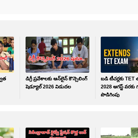
్వాత
డిగ్రీ ప్రవేశాలకు ఆన్‌లైన్ కౌన్సెలింగ్
బడి టీచర్లకు TET త
షెడ్యూల్ 2026 విడుదల
2028 ఆగస్ట్‌ వరకు
పొడిగింపు