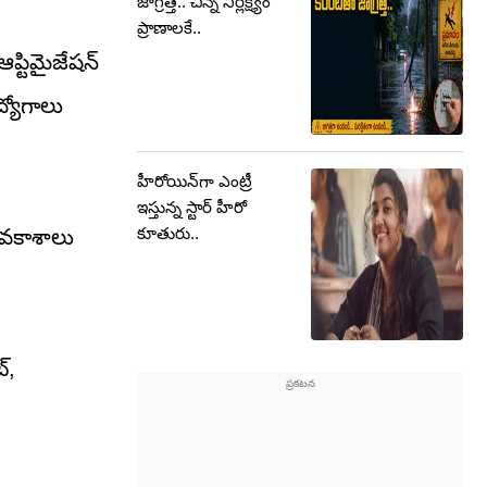
జాగ్రత్త.. చిన్న నిర్లక్ష్యం
ప్రాణాలకే..
ప్టిమైజేషన్
ద్యోగాలు
హీరోయిన్‏గా ఎంట్రీ
ఇస్తున్న స్టార్ హీరో
కూతురు..
 అవకాశాలు
్,