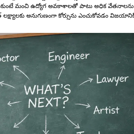
ు ఎంచుకుంటే మంచి ఉద్యోగ అవకాశాలతో పాటు అధిక వేతనాలన
్యత్ లక్ష్యాలకు అనుగుణంగా కోర్సును ఎంచుకోవడం విజయానిక