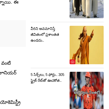
ఉన్నాయి. ఈ
వీరిని అవమానిస్తే
జీవితంలో ప్రశాంతత
ఉండదు..
్ వంటి
త జూనియర్
5 సిక్స్‌లు, 5 ఫోర్లు.. 305
స్ట్రైక్ రేట్‌తో ఊచకోత..
కెమిస్ట్రీ