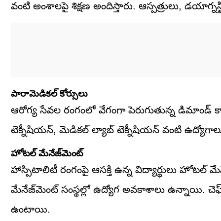
వంటి అంశాలపై శిక్షణ అందిస్తారు. ఆస్పత్రులు, డయాగ్నస
పారామెడికల్ కోర్సులు
ఆరోగ్య సేవల రంగంలో వేగంగా పెరుగుతున్న డిమాండ్ కార
టెక్నీషియన్, మెడికల్ ల్యాబ్ టెక్నీషియన్ వంటి ఉద్యో
హోటల్ మేనేజ్‌మెంట్
హాస్పిటాలిటీ రంగంపై ఆసక్తి ఉన్న విద్యార్థులు హోటల్ మేన
మేనేజ్‌మెంట్ సంస్థల్లో ఉద్యోగ అవకాశాలు ఉన్నాయి. చె
ఉంటాయి.