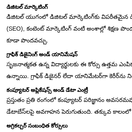
డిజిటల్ మార్కెటింగ్
డిజిటల్ యుగంలో డిజిటల్ మార్కెటింగ్‌కు విపరీతమైన డి
(SEO), కంటెంట్ మార్కెటింగ్ వంటి అంశాల్లో శిక్షణ పొం
కూడా పొందవచ్చు.
గ్రాఫిక్ డిజైనింగ్ అండ్‌ యానిమేషన్
సృజనాత్మకత ఉన్న విద్యార్థులకు ఈ కోర్సు ఉత్తమ ఎంపిక
ఉన్నాయి. గ్రాఫిక్ డిజైనర్ లేదా యానిమేటర్‌గా కెరీర్‌ను ని
కంప్యూటర్ అప్లికేషన్స్ అండ్‌ డేటా ఎంట్రీ
ప్రస్తుతం ప్రతి రంగంలో కంప్యూటర్ పరిజ్ఞానం అవసరమవు
డేటాబేస్‌లపై అవగాహన పెరుగుతుంది. తక్కువ కాలంలో
అగ్రికల్చర్‌ సంబంధిత కోర్సులు