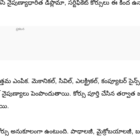
 నైపుణ్యాధారిత డిప్లొమా, సర్టిఫికెట్ కోర్సులు ఈ కింద 
ఉత్తమ ఎంపిక. మెకానికల్, సివిల్, ఎలక్ట్రికల్, కంప్యూటర్ సైన్స
టికల్ నైపుణ్యాలు పెంపొందుతాయి. కోర్సు పూర్తి చేసిన తర్వా
ాయి.
 కోర్సు అనుకూలంగా ఉంటుంది. పాథాలజీ, మైక్రోబయాలజీ, బయో