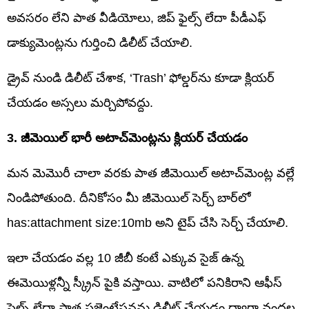
అవసరం లేని పాత వీడియోలు, జిప్ ఫైల్స్ లేదా పీడీఎఫ్
డాక్యుమెంట్లను గుర్తించి డిలీట్ చేయాలి.
డ్రైవ్ నుండి డిలీట్ చేశాక, ‘Trash’ ఫోల్డర్‌ను కూడా క్లియర్
చేయడం అస్సలు మర్చిపోవద్దు.
3. జీమెయిల్ భారీ అటాచ్‌మెంట్లను క్లియర్ చేయడం
మన మెమొరీ చాలా వరకు పాత జీమెయిల్ అటాచ్‌మెంట్ల వల్లే
నిండిపోతుంది. దీనికోసం మీ జీమెయిల్ సెర్చ్ బార్‌లో
has:attachment size:10mb అని టైప్ చేసి సెర్చ్ చేయాలి.
ఇలా చేయడం వల్ల 10 జీబీ కంటే ఎక్కువ సైజ్ ఉన్న
ఈమెయిళ్లన్నీ స్క్రీన్ పైకి వస్తాయి. వాటిలో పనికిరాని ఆఫీస్
ఫైల్స్ లేదా పాత ప్రజెంటేషన్లను డిలీట్ చేయడం ద్వారా వందల