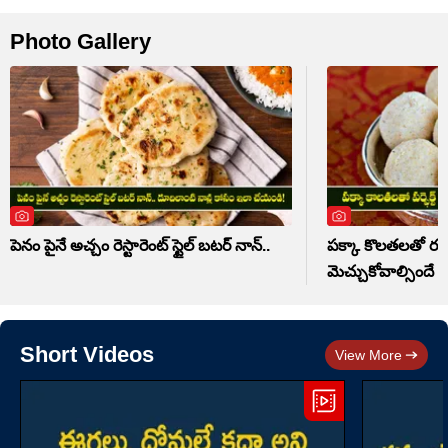
Photo Gallery
పెనం పైనే అచ్చం రెస్టారెంట్ స్టైల్ బటర్ నాన్..
పక్కా కొలతలతో రవ్వ 
మెచ్చుకోవాల్సిందే
Short Videos
View More