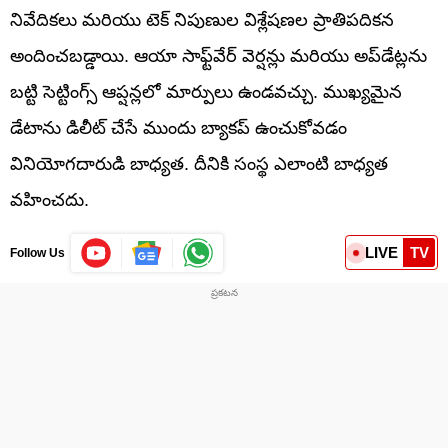
నివేదికలు మరియు టెక్ నిపుణుల విశ్లేషణల ప్రాతిపదికన
అందించబడ్డాయి. ఆయా సాఫ్ట్‌వేర్ వెర్షన్లు మరియు అప్‌డేట్లను
బట్టి సెట్టింగ్స్ ఆప్షన్లలో మార్పులు ఉండవచ్చు. ముఖ్యమైన
డేటాను డిలీట్ చేసే ముందు బ్యాకప్ ఉంచుకోవడం
వినియోగదారుడి బాధ్యత. దీనికి సంస్థ ఎలాంటి బాధ్యత
వహించదు.
LIVE
TV
Follow Us