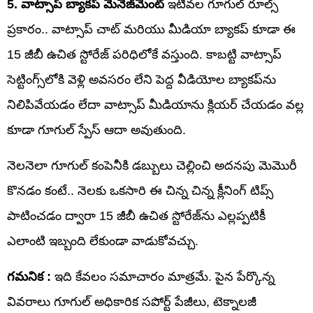
5. వాట్సాప్ బ్యాకప్ మేనేజ్‌మెంట్
ఇటీవల గూగుల్ రూల్స్
ప్రకారం.. వాట్సాప్ చాట్ మరియు మీడియా బ్యాకప్ కూడా ఈ
15 జీబీ ఉచిత స్టోరేజ్ పరిధిలోకే వస్తుంది. కాబట్టి వాట్సాప్
సెట్టింగ్స్‌లోకి వెళ్లి అవసరం లేని పెద్ద వీడియోల బ్యాకప్‌ను
నిలిపివేయడం లేదా వాట్సాప్ మీడియాను క్లియర్ చేయడం వల్ల
కూడా గూగుల్ స్పేస్ ఆదా అవుతుంది.
నెలనెలా గూగుల్ కంపెనీకి డబ్బులు చెల్లించి అదనపు మెమొరీ
కొనడం కంటే.. నెలకు ఒకసారి ఈ చిన్న చిన్న క్లీనింగ్ టిప్స్
పాటించడం ద్వారా 15 జీబీ ఉచిత స్టోరేజ్‌ను ఎల్లప్పటికీ
ఎలాంటి ఇబ్బంది లేకుండా వాడుకోవచ్చు.
గమనిక :
ఇది కేవలం సమాచారం మాత్రమే. పైన పేర్కొన్న
వివరాలు గూగుల్ అధికారిక సపోర్ట్ పేజీలు, టెక్నాలజీ