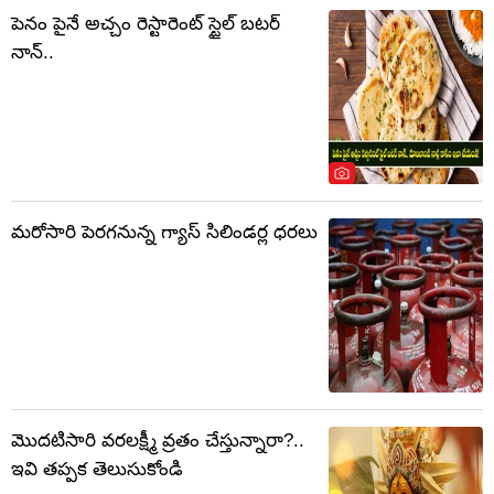
పెనం పైనే అచ్చం రెస్టారెంట్ స్టైల్ బటర్
నాన్..
మరోసారి పెరగనున్న గ్యాస్ సిలిండర్ల ధరలు
మొదటిసారి వరలక్ష్మీ వ్రతం చేస్తున్నారా?..
ఇవి తప్పక తెలుసుకోండి