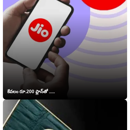
కేవలం రూ.200 ప్లాన్‌తో .....