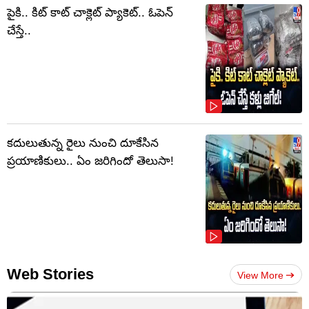
పైకి.. కిట్‌ కాట్‌ చాక్లెట్ ప్యాకెట్‌.. ఓపెన్‌
చేస్తే..
కదులుతున్న రైలు నుంచి దూకేసిన
ప్రయాణికులు.. ఏం జరిగిందో తెలుసా!
Web Stories
View More