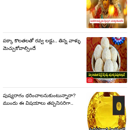
పక్కా కొలతలతో రవ్వ లడ్డు.. తిన్న వాళ్ళు
మెచ్చుకోవాల్సిందే
పుష్యరాగం ధరించాలనుకుంటున్నారా?
ముందు ఈ విషయాలు తప్పనిసరిగా..