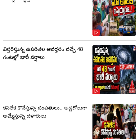
విస్తరిస్తున్న ఉపరితల ఆవర్తనం వచ్చే 48
గంటల్లో భారీ వర్షాలు
కనలేక కొనేస్తున్న దంపతులు.. అడ్డగోలుగా
అమ్మేస్తున్న దళారులు