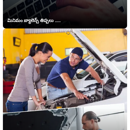
మినిమం బ్యాలెన్స్ తిప్పలు .....