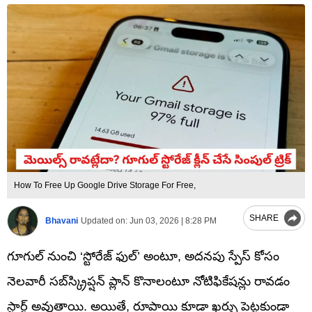
How To Free Up Google Drive Storage For Free,
SHARE
Bhavani
Updated on:
Jun 03, 2026 | 8:28 PM
గూగుల్ నుంచి ‘స్టోరేజ్ ఫుల్’ అంటూ, అదనపు స్పేస్ కోసం
నెలవారీ సబ్‌స్క్రిప్షన్ ప్లాన్ కొనాలంటూ నోటిఫికేషన్లు రావడం
స్టార్ట్ అవుతాయి. అయితే, రూపాయి కూడా ఖర్చు పెట్టకుండా