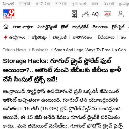
News9
हिन्दी 
ಕನ್ನಡ
मराठी
ગુજરાતી
বাংলা
ਪੰਜਾਬੀ
தமிழ
AQI
తాజా వార్తలు
ఎంటర్టైన్మెంట్
క్రికెట్
ఆంధ్రప్రదేశ్
తెలంగాణ
లైఫ్ స్టైల్
ఉద్యోగాలు
జ్యోతిష్యం
టెక్నాలజీ
వాతావరణం
వీడియోలు
అంతర
Telugu News
Business
Smart And Legal Ways To Free Up Google 
Storage Hacks: గూగుల్ డ్రైవ్ స్టోరేజ్ ఫుల్
అయిందా?.. అకౌంట్ నుంచి జీబీలకు జీబీలు ఖాళీ
చేసే సింపుల్ ట్రిక్స్ ఇవే!
ఆండ్రాయిడ్ స్మార్ట్‌ఫోన్ ఉపయోగించే ప్రతి ఒక్కరికీ జీమెయిల్
అకౌంట్ ఖచ్చితంగా ఉంటుంది. గూగుల్ తన యూజర్లందరికీ
ఉచితంగా 15 జీబీ (15 GB) క్లౌడ్ స్టోరేజ్ స్పేస్‌ను అందిస్తుంది.
అయితే, ఈ 15 జీబీ అనేది కేవలం గూగుల్ డ్రైవ్‌కే పరిమితం
కాదు.. మన జీమెయిల్ మెసేజ్‌లు, గూగుల్ ఫోటోస్ డ్రైవ్ ఫైల్స్