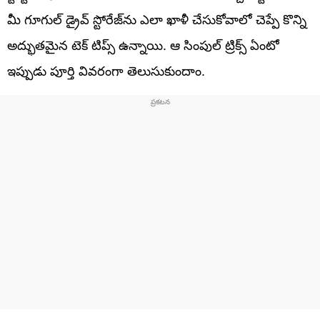
మీ గూగుల్ డ్రైవ్ స్టోరేజ్‌ను ఎలా ఖాళీ చేసుకోవాలో చెప్పే కొన్ని
అద్భుతమైన టెక్ టిప్స్ ఉన్నాయి. ఆ సింపుల్ ట్రిక్స్ ఏంటో
ఇప్పుడు పూర్తి వివరంగా తెలుసుకుందాం.