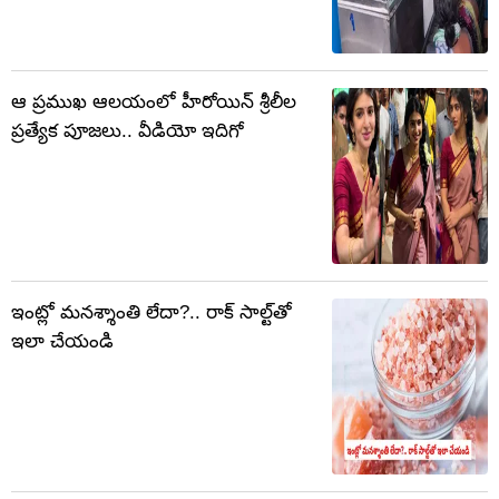
ఆ ప్రముఖ ఆలయంలో హీరోయిన్ శ్రీలీల
ప్రత్యేక పూజలు.. వీడియో ఇదిగో
ఇంట్లో మనశ్శాంతి లేదా?.. రాక్ సాల్ట్‌తో
ఇలా చేయండి