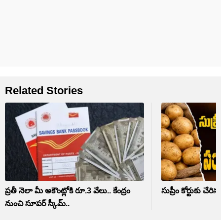
Related Stories
ప్రతీ నెలా మీ అకౌంట్లోకి రూ.3 వేలు.. కేంద్రం
సుప్రీం కోర్టుకు చే
నుంచి సూపర్ స్కీమ్..