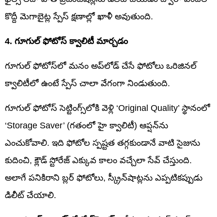
కొద్దీ మెగాబైట్ల స్పేస్ క్షణాల్లో ఖాళీ అవుతుంది.
4. గూగుల్ ఫోటోస్ క్వాలిటీ మార్చడం
గూగుల్ ఫోటోస్‌లో మనం అప్‌లోడ్ చేసే ఫోటోలు ఒరిజినల్
క్వాలిటీలో ఉంటే స్పేస్ చాలా వేగంగా నిండుతుంది.
గూగుల్ ఫోటోస్ సెట్టింగ్స్‌లోకి వెళ్లి ‘Original Quality’ స్థానంలో
‘Storage Saver’ (గతంలో హై క్వాలిటీ) ఆప్షన్‌ను
ఎంచుకోవాలి. ఇది ఫోటోల స్పష్టత తగ్గకుండానే వాటి సైజును
కుదించి, క్లౌడ్ స్టోరేజ్ ఎక్కువ కాలం వచ్చేలా సేవ్ చేస్తుంది.
అలాగే పనికిరాని బ్లర్ ఫోటోలు, స్క్రీన్‌షాట్లను ఎప్పటికప్పుడు
డిలీట్ చేయాలి.