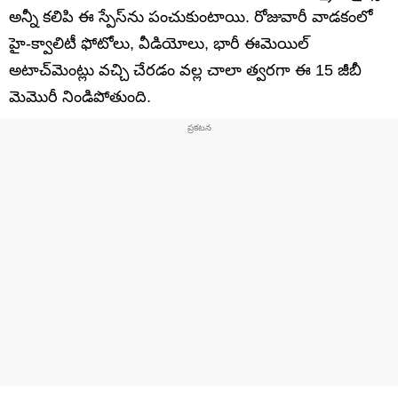
అన్నీ కలిపి ఈ స్పేస్‌ను పంచుకుంటాయి. రోజువారీ వాడకంలో
హై-క్వాలిటీ ఫోటోలు, వీడియోలు, భారీ ఈమెయిల్
అటాచ్‌మెంట్లు వచ్చి చేరడం వల్ల చాలా త్వరగా ఈ 15 జీబీ
మెమొరీ నిండిపోతుంది.