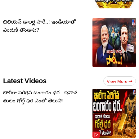
బిలియన్ డాలర్ల సారీ..! ఇండియాతో
ఎందుకీ తొండాట?
Latest Videos
View More
భారీగా పెరిగిన బంగారం ధర.. ఇవాళ
తులం గోల్డ్‌ ధర ఎంతో తెలుసా