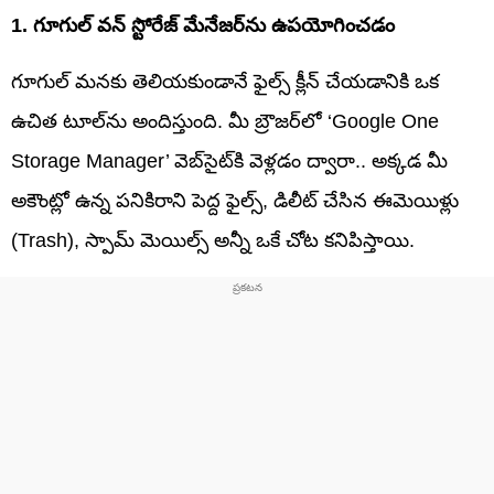
1. గూగుల్ వన్ స్టోరేజ్ మేనేజర్‌ను ఉపయోగించడం
గూగుల్ మనకు తెలియకుండానే ఫైల్స్ క్లీన్ చేయడానికి ఒక
ఉచిత టూల్‌ను అందిస్తుంది. మీ బ్రౌజర్‌లో ‘Google One
Storage Manager’ వెబ్‌సైట్‌కి వెళ్లడం ద్వారా.. అక్కడ మీ
అకౌంట్లో ఉన్న పనికిరాని పెద్ద ఫైల్స్, డిలీట్ చేసిన ఈమెయిళ్లు
(Trash), స్పామ్ మెయిల్స్ అన్నీ ఒకే చోట కనిపిస్తాయి.