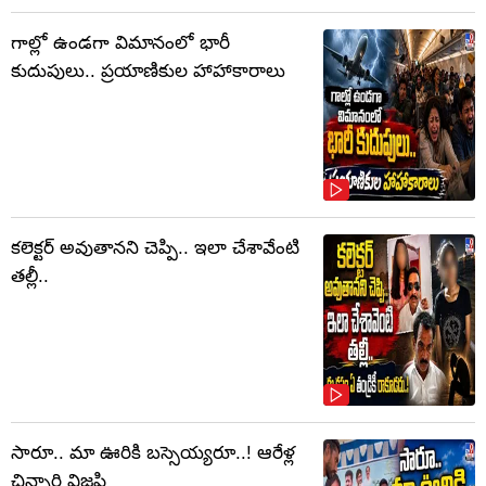
గాల్లో ఉండగా విమానంలో భారీ
కుదుపులు.. ప్రయాణికుల హాహాకారాలు
కలెక్టర్‌ అవుతానని చెప్పి.. ఇలా చేశావేంటి
తల్లీ..
సారూ.. మా ఊరికి బస్సెయ్యరూ..! ఆరేళ్ల
చిన్నారి విజ్ఞప్తి