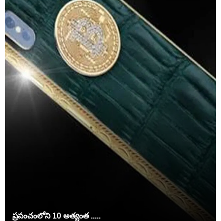
ప్రపంచంలోని 10 అత్యంత .....