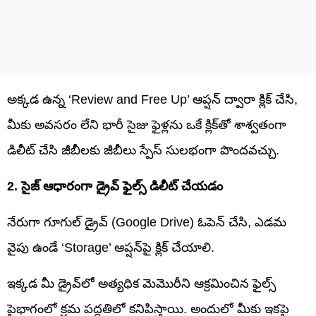
అక్కడ ఉన్న ‘Review and Free Up’ ఆప్షన్ ద్వారా క్లిక్ చేసి,
మీకు అవసరం లేని భారీ సైజు ఫైళ్లను ఒకే క్లిక్‌తో శాశ్వతంగా
డిలీట్ చేసి జీబీలకు జీబీలు స్పేస్ సులభంగా పొందవచ్చు.
2. సైజ్ ఆధారంగా డ్రైవ్ ఫైల్స్ డిలీట్ చేయడం
నేరుగా గూగుల్ డ్రైవ్ (Google Drive) ఓపెన్ చేసి, ఎడమ
వైపు ఉండే ‘Storage’ ఆప్షన్‌పై క్లిక్ చేయాలి.
ఇక్కడ మీ డ్రైవ్‌లో అత్యధిక మెమొరీని ఆక్రమించిన ఫైల్స్
పైభాగంలో క్రమ పద్ధతిలో కనిపిస్తాయి. అందులో మీకు ఇకపై