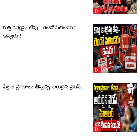
కొత్త కనెక్షన్లు లేవు.. రెండో సిలిండరూ
ఇవ్వరు !
పిల్లల ప్రాణాలు తీస్తున్న అరుదైన వైరస్..