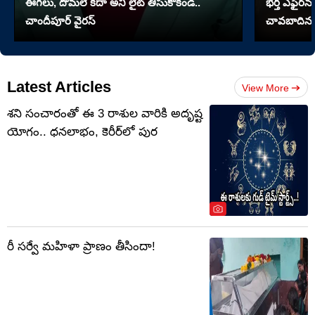
ఈగలు, దోమలే కదా అని లైట్ తీసుకోకండి..
భర్త ఎఫైర్‌న
చాందీపూర్ వైరస్
చావబాదిన భ
Latest Articles
View More
శని సంచారంతో ఈ 3 రాశుల వారికి అదృష్ట
యోగం.. ధనలాభం, కెరీర్‌లో పుర
రీ సర్వే మహిళా ప్రాణం తీసిందా!