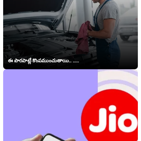
ఈ పొరపాట్లే కొంపముంచుతాయి.. .....