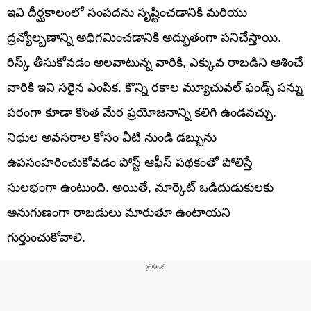
ఇవి దీర్ఘకాలంలో సంపదను సృష్టించడానికి మరియు
ద్రవ్యోల్బణాన్ని అధిగమించడానికి అద్భుతంగా పనిచేస్తాయి.
రిస్క్ తీసుకోవడం అలవాటున్న వారికి, ఎక్కువ రాబడిని ఆశించే
వారికి ఇవి సరైన ఎంపిక. కొన్ని రకాల మ్యూచువల్ ఫండ్స్ పన్ను
పరంగా కూడా కొంత మేర ప్రయోజనాన్ని కలిగి ఉండవచ్చు.
నిధుల అవసరాల కోసం వీటి నుండి డబ్బును
ఉపసంహరించుకోవడం పోస్ట్ ఆఫీస్ పథకంతో పోలిస్తే
సులభంగా ఉంటుంది. అయితే, మార్కెట్ ఒడిదుడుకులకు
అనుగుణంగా రాబడులు మారుతూ ఉంటాయని
గుర్తుంచుకోవాలి.