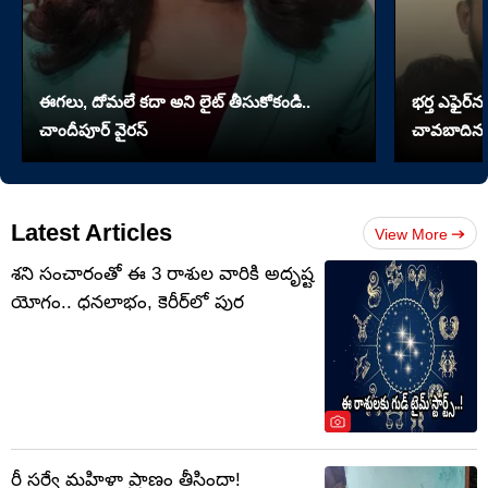
ఈగలు, దోమలే కదా అని లైట్ తీసుకోకండి..
భర్త ఎఫైర్‌న
చాందీపూర్ వైరస్
చావబాదిన భ
Latest Articles
View More
శని సంచారంతో ఈ 3 రాశుల వారికి అదృష్ట
యోగం.. ధనలాభం, కెరీర్‌లో పుర
రీ సర్వే మహిళా ప్రాణం తీసిందా!