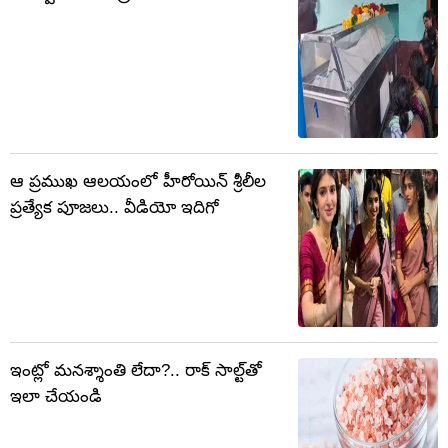
ఆ ప్రముఖ ఆలయంలో హీరోయిన్ శ్రీలీల
ప్రత్యేక పూజలు.. వీడియో ఇదిగో
ఇంట్లో మనశ్శాంతి లేదా?.. రాక్ సాల్ట్‌తో
ఇలా చేయండి