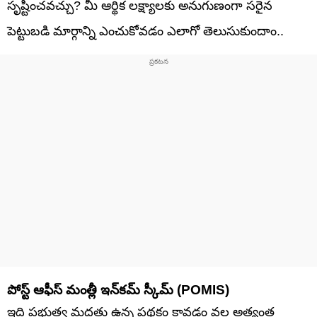
సృష్టించవచ్చు? మీ ఆర్థిక లక్ష్యాలకు అనుగుణంగా సరైన
పెట్టుబడి మార్గాన్ని ఎంచుకోవడం ఎలాగో తెలుసుకుందాం..
పోస్ట్ ఆఫీస్ మంత్లీ ఇన్‌కమ్ స్కీమ్ (POMIS)
ఇది ప్రభుత్వ మద్దతు ఉన్న పథకం కావడం వల్ల అత్యంత