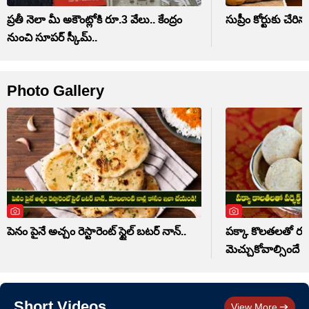
ప్రతీ నెలా మీ అకౌంట్లోకి రూ.3 వేలు.. కేంద్రం
సుప్రీం కోర్టుకు చే
నుంచి సూపర్ స్కీమ్..
Photo Gallery
పెనం పైనే అచ్చం రెస్టారెంట్ స్టైల్ బటర్ నాన్..
పక్కా కొలతలతో రవ్వ 
మెచ్చుకోవాల్సిందే
Short Videos
View More