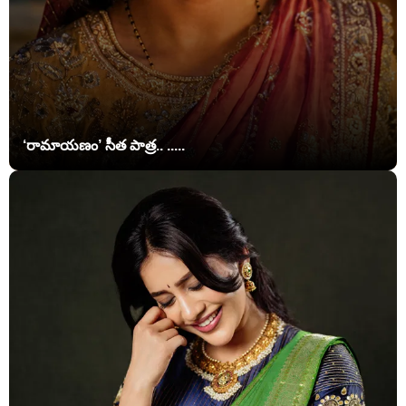
‘రామాయణం’ సీత పాత్ర.. .....