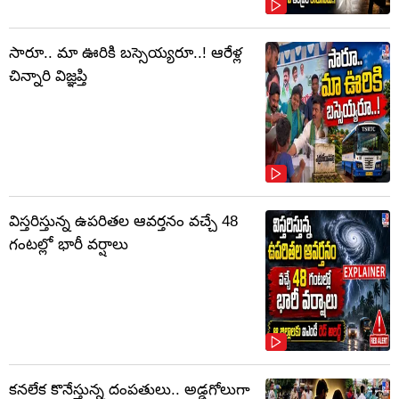
సారూ.. మా ఊరికి బస్సెయ్యరూ..! ఆరేళ్ల
చిన్నారి విజ్ఞప్తి
విస్తరిస్తున్న ఉపరితల ఆవర్తనం వచ్చే 48
గంటల్లో భారీ వర్షాలు
కనలేక కొనేస్తున్న దంపతులు.. అడ్డగోలుగా