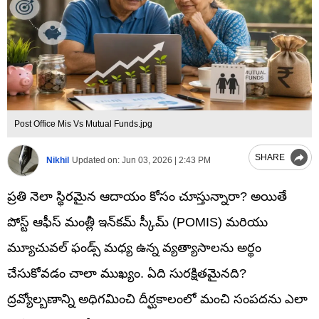
Post Office Mis Vs Mutual Funds.jpg
SHARE
Nikhil
Updated on:
Jun 03, 2026 | 2:43 PM
ప్రతి నెలా స్థిరమైన ఆదాయం కోసం చూస్తున్నారా? అయితే
పోస్ట్ ఆఫీస్ మంత్లీ ఇన్‌కమ్ స్కీమ్ (POMIS) మరియు
మ్యూచువల్ ఫండ్స్ మధ్య ఉన్న వ్యత్యాసాలను అర్థం
చేసుకోవడం చాలా ముఖ్యం. ఏది సురక్షితమైనది?
ద్రవ్యోల్బణాన్ని అధిగమించి దీర్ఘకాలంలో మంచి సంపదను ఎలా