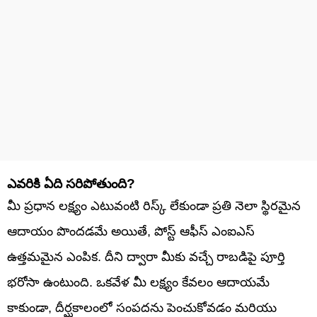
ఎవరికి ఏది సరిపోతుంది?
మీ ప్రధాన లక్ష్యం ఎటువంటి రిస్క్ లేకుండా ప్రతి నెలా స్థిరమైన
ఆదాయం పొందడమే అయితే, పోస్ట్ ఆఫీస్ ఎంఐఎస్
ఉత్తమమైన ఎంపిక. దీని ద్వారా మీకు వచ్చే రాబడిపై పూర్తి
భరోసా ఉంటుంది. ఒకవేళ మీ లక్ష్యం కేవలం ఆదాయమే
కాకుండా, దీర్ఘకాలంలో సంపదను పెంచుకోవడం మరియు