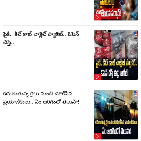
పైకి.. కిట్‌ కాట్‌ చాక్లెట్ ప్యాకెట్‌.. ఓపెన్‌
చేస్తే..
కదులుతున్న రైలు నుంచి దూకేసిన
ప్రయాణికులు.. ఏం జరిగిందో తెలుసా!