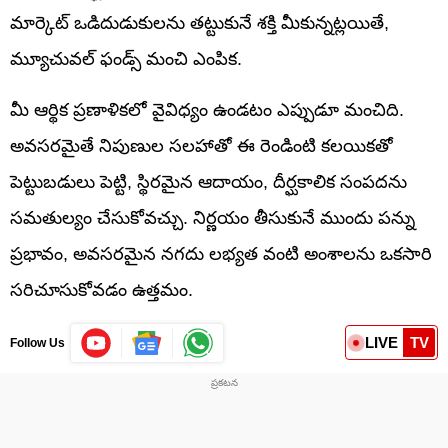
మార్కెట్ ఒడిదుడుకులను తట్టుకునే శక్తి మీకున్నట్లయితే,
మ్యూచువల్ ఫండ్స్ మంచి ఎంపిక.
మీ ఆర్థిక ప్రణాళికలో వైవిధ్యం ఉండటం ఎప్పుడూ మంచిది.
అవసరమైతే నిపుణుల సలహాతో ఈ రెండింటి కలయికతో
పెట్టుబడులు పెట్టి, స్థిరమైన ఆదాయం, దీర్ఘకాలిక సంపదను
సమతుల్యం చేసుకోవచ్చు. నిర్ణయం తీసుకునే ముందు పన్ను
ప్రభావం, అవసరమైన నగదు లభ్యత వంటి అంశాలను ఒకసారి
సరిచూసుకోవడం ఉత్తమం.
LIVE
TV
Follow Us