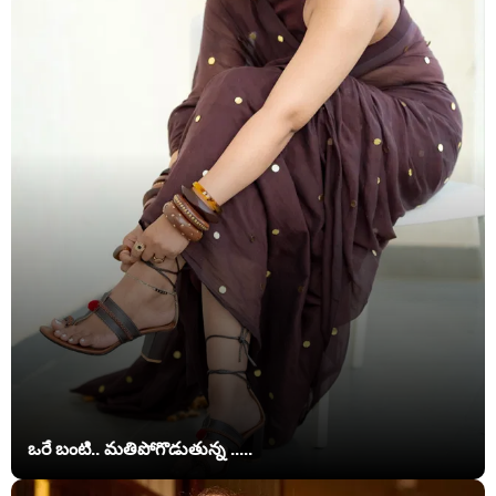
ఒరే బంటి.. మతిపోగొడుతున్న .....