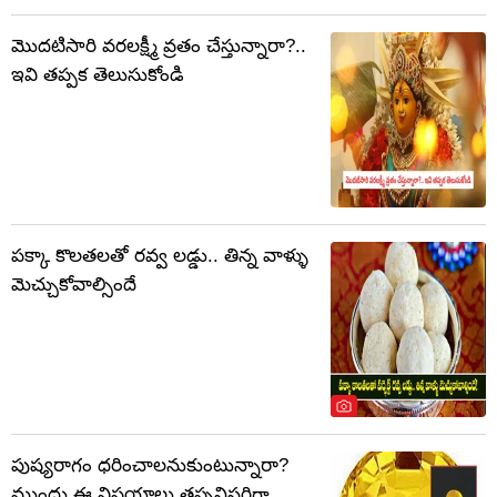
మొదటిసారి వరలక్ష్మీ వ్రతం చేస్తున్నారా?..
ఇవి తప్పక తెలుసుకోండి
పక్కా కొలతలతో రవ్వ లడ్డు.. తిన్న వాళ్ళు
మెచ్చుకోవాల్సిందే
పుష్యరాగం ధరించాలనుకుంటున్నారా?
ముందు ఈ విషయాలు తప్పనిసరిగా..