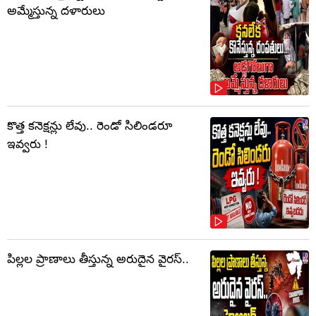
అమ్మేస్తున్న దళారులు
కొత్త కనెక్షన్లు లేవు.. రెండో సిలిండరూ
ఇవ్వరు !
పిల్లల ప్రాణాలు తీస్తున్న అరుదైన వైరస్..