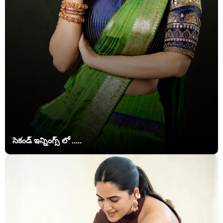
సెకండ్ ఇన్నింగ్స్ లో .....