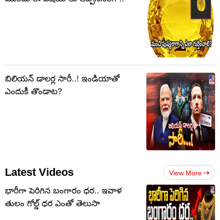
బిలియన్ డాలర్ల సారీ..! ఇండియాతో
ఎందుకీ తొండాట?
Latest Videos
View More
భారీగా పెరిగిన బంగారం ధర.. ఇవాళ
తులం గోల్డ్‌ ధర ఎంతో తెలుసా