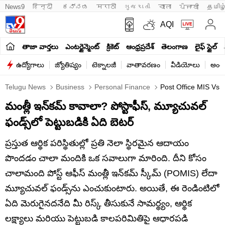
News9
हिन्दी 
ಕನ್ನಡ
मराठी
ગુજરાતી
বাংলা
ਪੰਜਾਬੀ
தமிழ
AQI
తాజా వార్తలు
ఎంటర్టైన్మెంట్
క్రికెట్
ఆంధ్రప్రదేశ్
తెలంగాణ
లైఫ్ స్టైల్
ఉద్యోగాలు
జ్యోతిష్యం
టెక్నాలజీ
వాతావరణం
వీడియోలు
అంతర
Telugu News
Business
Personal Finance
Post Office MIS Vs 
మంత్లీ ఇన్‌కమ్ కావాలా? పోస్టాఫీస్, మ్యూచువల్
ఫండ్స్‌లో పెట్టుబడికి ఏది బెటర్
ప్రస్తుత ఆర్థిక పరిస్థితుల్లో ప్రతి నెలా స్థిరమైన ఆదాయం
పొందడం చాలా మందికి ఒక సవాలుగా మారింది. దీని కోసం
చాలామంది పోస్ట్ ఆఫీస్ మంత్లీ ఇన్‌కమ్ స్కీమ్ (POMIS) లేదా
మ్యూచువల్ ఫండ్స్‌ను ఎంచుకుంటారు. అయితే, ఈ రెండింటిలో
ఏది మెరుగైనదనేది మీ రిస్క్ తీసుకునే సామర్థ్యం, ఆర్థిక
లక్ష్యాలు మరియు పెట్టుబడి కాలపరిమితిపై ఆధారపడి