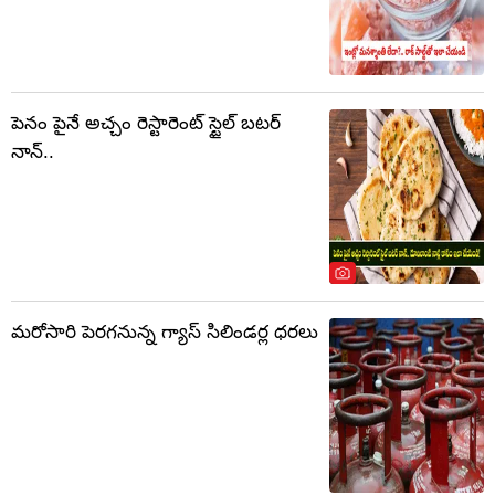
పెనం పైనే అచ్చం రెస్టారెంట్ స్టైల్ బటర్
నాన్..
మరోసారి పెరగనున్న గ్యాస్ సిలిండర్ల ధరలు