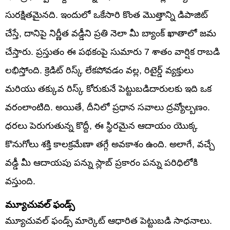
సురక్షితమైనది. ఇందులో ఒకేసారి కొంత మొత్తాన్ని డిపాజిట్
చేస్తే, దానిపై నిర్ణీత వడ్డీని ప్రతి నెలా మీ బ్యాంక్ ఖాతాలో జమ
చేస్తారు. ప్రస్తుతం ఈ పథకంపై సుమారు 7 శాతం వార్షిక రాబడి
లభిస్తోంది. క్రెడిట్ రిస్క్ లేకపోవడం వల్ల, రిటైర్డ్ వ్యక్తులు
మరియు తక్కువ రిస్క్ కోరుకునే పెట్టుబడిదారులకు ఇది ఒక
వరంలాంటిది. అయితే, దీనిలో ప్రధాన సవాలు ద్రవ్యోల్బణం.
ధరలు పెరుగుతున్న కొద్దీ, ఈ స్థిరమైన ఆదాయం యొక్క
కొనుగోలు శక్తి కాలక్రమేణా తగ్గే అవకాశం ఉంది. అలాగే, వచ్చే
వడ్డీ మీ ఆదాయపు పన్ను స్లాబ్ ప్రకారం పన్ను పరిధిలోకి
వస్తుంది.
మ్యూచువల్ ఫండ్స్
మ్యూచువల్ ఫండ్స్ మార్కెట్ ఆధారిత పెట్టుబడి సాధనాలు.