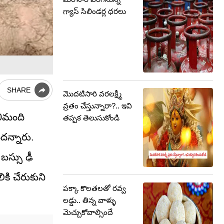
గ్యాస్ సిలిండర్ల ధరలు
SHARE
మొదటిసారి వరలక్ష్మీ
వ్రతం చేస్తున్నారా?.. ఇవి
30మంది
తప్పక తెలుసుకోండి
దన్నారు.
బస్సు ఢీ
కి చేరుకుని
పక్కా కొలతలతో రవ్వ
లడ్డు.. తిన్న వాళ్ళు
మెచ్చుకోవాల్సిందే