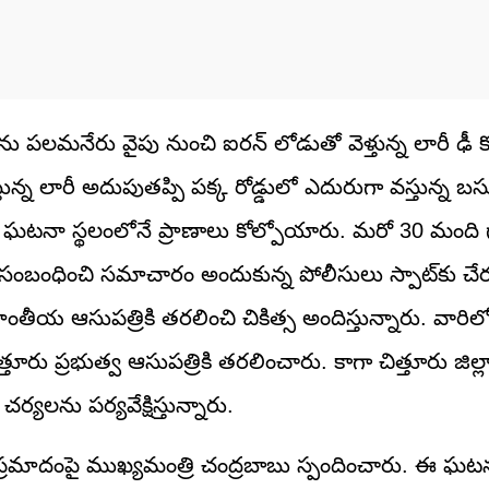
ు పలమనేరు వైపు నుంచి ఐరన్‌ లోడుతో వెళ్తున్న లారీ ఢీ కొట
ారీ అదుపుతప్పి పక్క రోడ్డులో ఎదురుగా వస్తున్న బస్సు
ంది ఘటనా స్థలంలోనే ప్రాణాలు కోల్పోయారు. మరో 30 మంది
ంబంధించి సమాచారం అందుకున్న పోలీసులు స్పాట్‌కు చేర
ంతీయ ఆసుపత్రికి తరలించి చికిత్స అందిస్తున్నారు. వారిల
ు ప్రభుత్వ ఆసుపత్రికి తరలించారు. కాగా చిత్తూరు జిల్లా కల
్యలను పర్యవేక్షిస్తున్నారు.
్రమాదంపై ముఖ్యమంత్రి చంద్రబాబు స్పందించారు. ఈ ఘటనపై