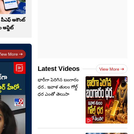
 పీఎఫ్ అకౌంట్
ం అప్డేట్
View More
Latest Videos
View More
భారీగా పెరిగిన బంగారం
ధర.. ఇవాళ తులం గోల్డ్‌
ధర ఎంతో తెలుసా