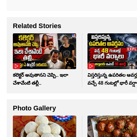
Related Stories
కలెక్టర్‌ అవుతానని చెప్పి.. ఇలా
విస్తరిస్తున్న ఉపరితల ఆవర్
చేశావేంటి తల్లీ..
వచ్చే 48 గంటల్లో భారీ వర్ష
Photo Gallery