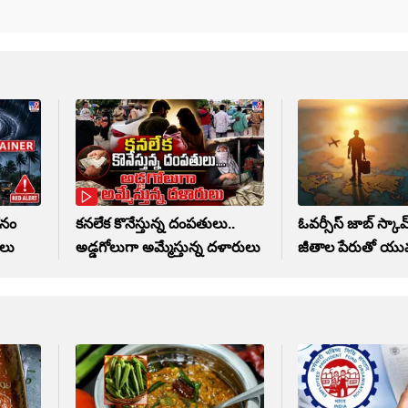
తనం
కనలేక కొనేస్తున్న దంపతులు..
ఓవర్సీస్‌ జాబ్‌ స్కామ్
ాలు
అడ్డగోలుగా అమ్మేస్తున్న దళారులు
జీతాల పేరుతో యు