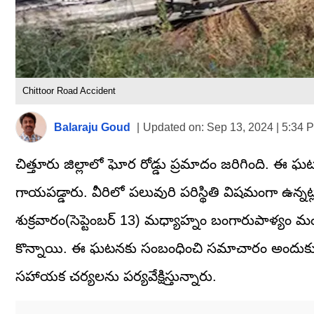
Chittoor Road Accident
Balaraju Goud
|
Updated on:
Sep 13, 2024 | 5:34 
చిత్తూరు జిల్లాలో ఘోర రోడ్డు ప్రమాదం జరిగింది. ఈ
గాయపడ్డారు. వీరిలో పలువురి పరిస్థితి విషమంగా ఉన్
శుక్రవారం(సెప్టెంబర్ 13) మధ్యాహ్నం బంగారుపాళ్యం 
కొన్నాయి. ఈ ఘటనకు సంబంధించి సమాచారం అందుకున్న చిత్త
సహాయక చర్యలను పర్యవేక్షిస్తున్నారు.