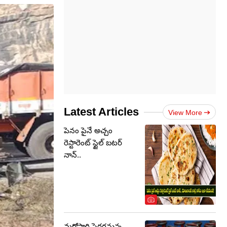
Latest Articles
View More
పెనం పైనే అచ్చం
రెస్టారెంట్ స్టైల్ బటర్
నాన్..
మరోసారి పెరగనున్న