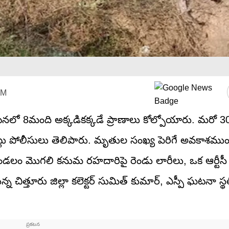
PM
 ఘటనలో 8మంది అక్కడికక్కడే ప్రాణాలు కోల్పోయారు. మరో 
నట్లు పోలీసులు తెలిపారు. మృతుల సంఖ్య పెరిగే అవకాశముం
మండలం మొగలి కనుమ రహదారిపై రెండు లారీలు, ఒక ఆర్టీసీ 
ూరు జిల్లా కలెక్టర్‌ సుమిత్‌ కుమార్‌, ఎస్పీ ఘటనా స్థలి