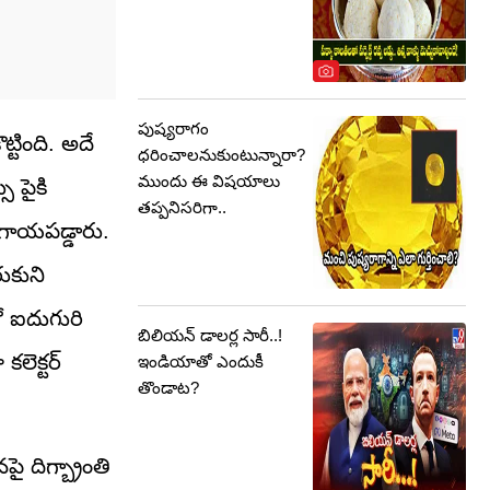
పుష్యరాగం
్టింది. అదే
ధరించాలనుకుంటున్నారా?
ముందు ఈ విషయాలు
 పైకి
తప్పనిసరిగా..
 గాయపడ్డారు.
ుకుని
ో ఐదుగురి
బిలియన్ డాలర్ల సారీ..!
ెక్టర్‌
ఇండియాతో ఎందుకీ
తొండాట?
 దిగ్బ్రాంతి