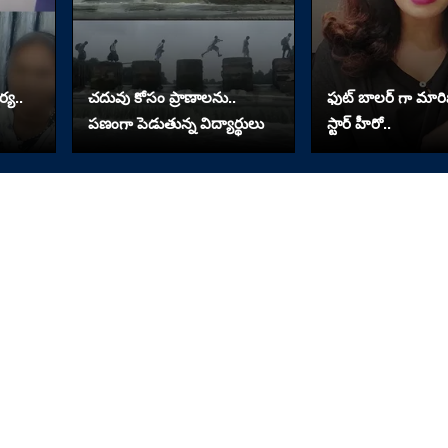
్య..
చదువు కోసం ప్రాణాలను..
ఫుట్ బాలర్ గా మా
పణంగా పెడుతున్న విద్యార్థులు
స్టార్ హీరో..