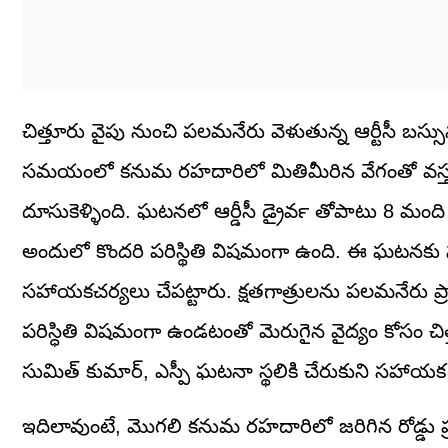
చిత్తూరు వైపు నుంచి పలమనేరు వెళుతున్న ఆర్టీసీ బస్సున
సమయంలో కనుమ రహదారిలో మితిమీరిన వేగంతో వస్తున్న ల
దూసుకెళ్ళింది. ఘటనలో ఆర్డీసీ డ్రైవర్‍ తోపాటు 8 మ
అందులో కొందరి పరిస్థితి విషమంగా ఉంది. ఈ ఘటనకు స
సహాయకచర్యలు చేపట్టారు. క్షతగాత్రులను పలమనేరు ప్రా
పరిస్ధితి విషమంగా ఉండటంతో మెరుగైన వైద్యం కోసం చిత్తూర
సుమిత్‌ కుమార్‌, ఎస్పీ ఘటనా స్థలికి చేరుకుని సహాయక చర
ఇదిలావుంటే, మొగ‌లి కనుమ రహదారిలో జరిగిన రోడ్డు ప