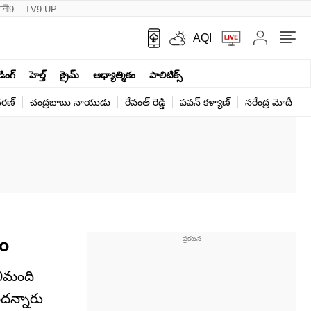
नी9
TV9-UP
AQI
ండింగ్
హెల్త్‌
క్రైమ్
ఆధ్యాత్మికం
పాలిటిక్స్‌
ర‌ణ్‌
చంద్రబాబు నాయుడు
రేవంత్ రెడ్డి
పవన్ కళ్యాణ్
నరేంద్ర మోదీ
క
d
ణం
30మంది
ందన్నారు