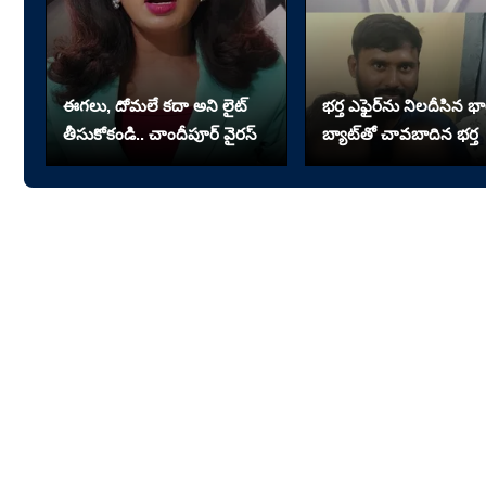
ఈగలు, దోమలే కదా అని లైట్
భర్త ఎఫైర్‌ను నిలదీసిన భార
తీసుకోకండి.. చాందీపూర్ వైరస్
బ్యాట్‌తో చావబాదిన భర్త