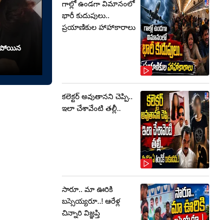
గాల్లో ఉండగా విమానంలో
భారీ కుదుపులు..
ప్రయాణికుల హాహాకారాలు
రిపోయిన
కలెక్టర్‌ అవుతానని చెప్పి..
ఇలా చేశావేంటి తల్లీ..
సారూ.. మా ఊరికి
బస్సెయ్యరూ..! ఆరేళ్ల
చిన్నారి విజ్ఞప్తి