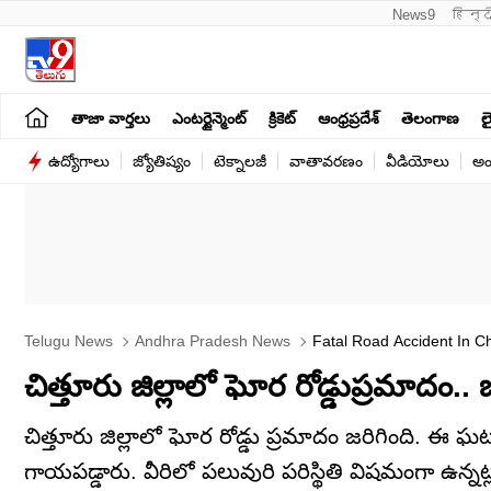
News9
हिन्द
తాజా వార్తలు
ఎంటర్టైన్మెంట్
క్రికెట్
ఆంధ్రప్రదేశ్
తెలంగాణ
లై
ఉద్యోగాలు
జ్యోతిష్యం
టెక్నాలజీ
వాతావరణం
వీడియోలు
అం
Telugu News
Andhra Pradesh News
Fatal Road Accident In Chi
చిత్తూరు జిల్లాలో ఘోర రోడ్డుప్రమాదం..
చిత్తూరు జిల్లాలో ఘోర రోడ్డు ప్రమాదం జరిగింది. ఈ
గాయపడ్డారు. వీరిలో పలువురి పరిస్థితి విషమంగా ఉన్