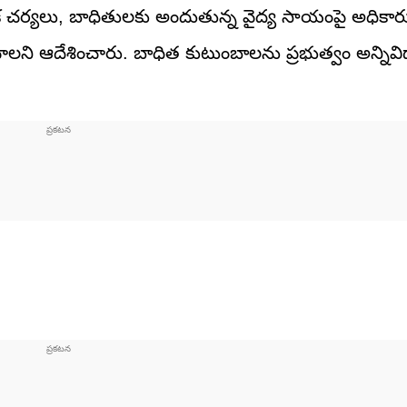
 చర్యలు, బాధితులకు అందుతున్న వైద్య సాయంపై అధికార
ంచాలని ఆదేశించారు. బాధిత కుటుంబాలను ప్రభుత్వం అన్నివ