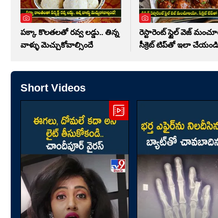
పక్కా కొలతలతో రవ్వ లడ్డు.. తిన్న
రెస్టారెంట్ స్టైల్ వెజ్ మంచ
వాళ్ళు మెచ్చుకోవాల్సిందే
సీక్రెట్ టిప్‌తో ఇలా చేయండ
Short Videos