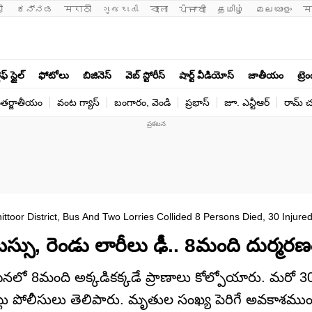
ी 
ಕನ್ನಡ
मराठी
ગુજરાતી
বাংলা
ਪੰਜਾਬੀ
தமிழ்
മലയാളം
म
ఫ్ స్టైల్
ఫోటోలు
బిజినెస్
వెబ్ స్టోరీస్
షార్ట్ వీడియోస్
జాతీయం
ట్రె
తర్జాతీయం
వంట గ్యాస్
బంగారం, వెండి
ప్రభాస్
జూ. ఎన్టీఆర్
రామ్ చ‌
ttoor District, Bus And Two Lorries Collided 8 Persons Died, 30 Injure
 బస్సు, రెండు లారీలు ఢీ.. 8మంది దుర్మర
 ఘటనలో 8మంది అక్కడికక్కడే ప్రాణాలు కోల్పోయారు. మరో 
నట్లు పోలీసులు తెలిపారు. మృతుల సంఖ్య పెరిగే అవకాశము