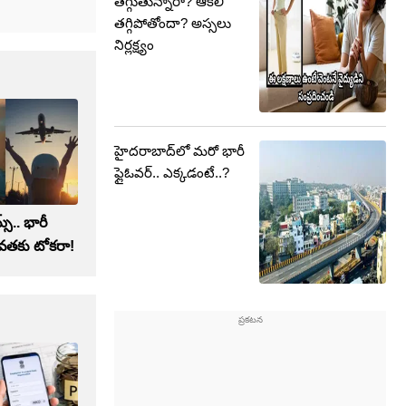
తగ్గుతున్నారా? ఆకలి
తగ్గిపోతోందా? అస్సలు
నిర్లక్ష్యం
హైదరాబాద్‌లో మరో భారీ
ఫ్లైఓవర్.. ఎక్కడంటే..?
స్‌.. భారీ
వతకు టోకరా!