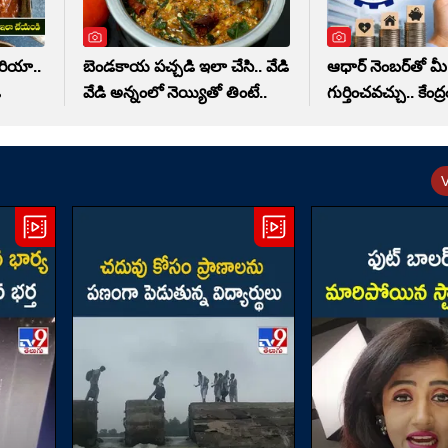
ూరియా..
బెండకాయ పచ్చడి ఇలా చేసి.. వేడి
ఆధార్ నెంబర్‌తో మీ
ి
వేడి అన్నంలో నెయ్యితో తింటే..
గుర్తించవచ్చు.. కేంద్ర