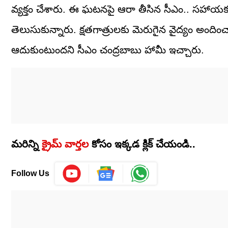
వ్యక్తం చేశారు. ఈ ఘటనపై ఆరా తీసిన సీఎం.. సహాయక
తెలుసుకున్నారు. క్షతగాత్రులకు మెరుగైన వైద్యం అంది
ఆదుకుంటుందని సీఎం చంద్రబాబు హామీ ఇచ్చారు.
మరిన్ని
క్రైమ్ వార్తల
కోసం ఇక్కడ క్లిక్ చేయండి..
Follow Us