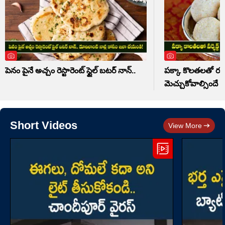
పెనం పైనే అచ్చం రెస్టారెంట్ స్టైల్ బటర్ నాన్..
పక్కా కొలతలతో రవ్వ 
మెచ్చుకోవాల్సిందే
Short Videos
View More