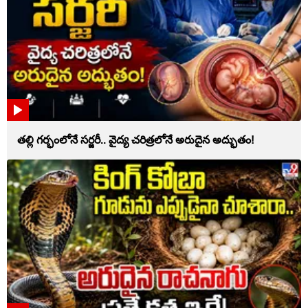
తల్లి గర్భంలోనే సర్జరీ.. వైద్య చరిత్రలోనే అరుదైన అద్భుతం!