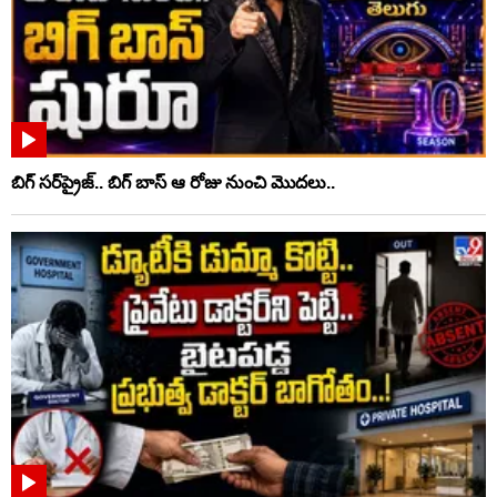
బిగ్ సర్‌ప్రైజ్‌.. బిగ్ బాస్‌ ఆ రోజు నుంచి మొదలు..