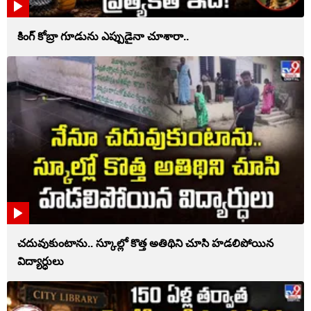
కింగ్ కోబ్రా గూడును ఎప్పుడైనా చూశారా..
చదువుకుంటాను.. స్కూల్లో కొత్త అతిథిని చూసి హడలిపోయిన
విద్యార్ధులు