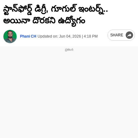
0
స్టాన్‌ఫోర్డ్ డిగ్రీ, గూగుల్ ఇంటర్న్..
seconds
of
2
అయినా దొరకని ఉద్యోగం
minutes,
0
SHARE
Phani CH
Updated on:
Jun 04, 2026 | 4:18 PM