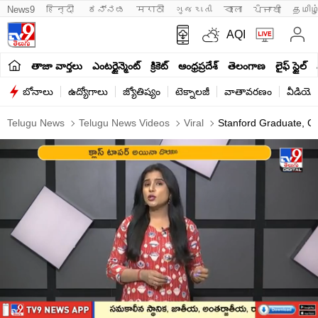
News9
हिन्दी 
ಕನ್ನಡ
मराठी
ગુજરાતી
বাংলা
ਪੰਜਾਬੀ
தமிழ
AQI
తాజా వార్తలు
ఎంటర్టైన్మెంట్
క్రికెట్
ఆంధ్రప్రదేశ్
తెలంగాణ
లైఫ్ స్టైల్
బోనాలు
ఉద్యోగాలు
జ్యోతిష్యం
టెక్నాలజీ
వాతావరణం
వీడియో
Telugu News
Telugu News Videos
Viral
Stanford Graduate, Go