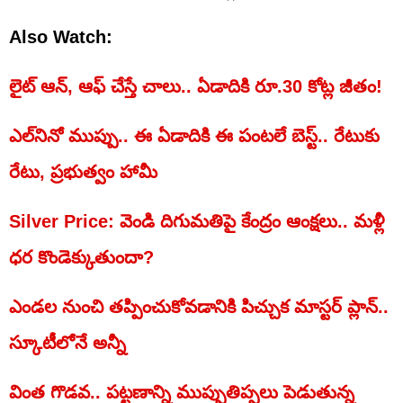
Also Watch:
లైట్ ఆన్, ఆఫ్ చేస్తే చాలు.. ఏడాదికి రూ.30 కోట్ల జీతం!
ఎల్‌నినో ముప్పు.. ఈ ఏడాదికి ఈ పంటలే బెస్ట్.. రేటుకు
రేటు, ప్రభుత్వం హామీ
Silver Price: వెండి దిగుమతిపై కేంద్రం ఆంక్షలు.. మళ్లీ
ధర కొండెక్కుతుందా?
ఎండల నుంచి తప్పించుకోవడానికి పిచ్చుక మాస్టర్ ప్లాన్..
స్కూటీలోనే అన్నీ
వింత గొడవ.. పట్టణాన్ని ముప్పుతిప్పలు పెడుతున్న