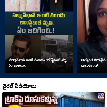
సల్మాన్‌ఖాన్‌ ఇంటి ముందు కానిస్టేబుల్‌ మృ..
అత్యంత పొడవైన జుట్
ఏం జరిగింది..!
అడుగులంటే..
వైరల్ వీడియోలు