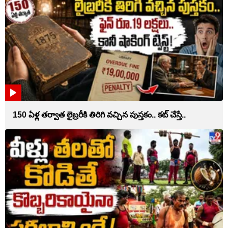
150 ఏళ్ల తర్వాత లైబ్రరీకి తిరిగి వచ్చిన పుస్తకం.. కట్ చేస్తే..