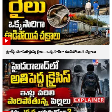
ట్రాక్‌పై దూసుకెళ్తున్న రైలు.. ఒక్కసారిగా ఊడిపోయిన చక్రాలు