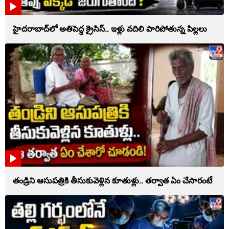
హైదరాబాద్‌లో అతిపెద్ద క్రైసిస్.. ఇళ్లు వదిలి పారిపోతున్న పిల్లలు
తండ్రిని ఆసుపత్రికి తీసుకువెళ్లిన కూతుళ్లు.. తర్వాత ఏం చేసారంటే