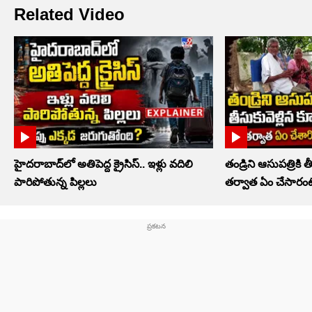
Related Video
హైదరాబాద్‌లో అతిపెద్ద క్రైసిస్.. ఇళ్లు వదిలి
తండ్రిని ఆసుపత్రికి త
పారిపోతున్న పిల్లలు
తర్వాత ఏం చేసారంట