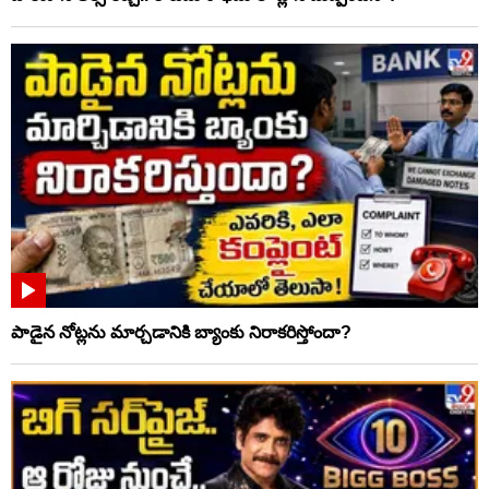
పాడైన నోట్లను మార్చడానికి బ్యాంకు నిరాకరిస్తోందా?