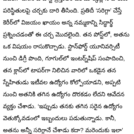
పరిస్థితులపై చర్చకు దారి తీసింది. ప్రతిదీ ‘సరిగ్గా’ చేస్తే
కెరీర్‌లో విజయం ఖాయం అన్న నమ్మకాన్ని సిద్ధార్థ్
ప్రశ్నించడంతో ఈ చర్చ మొదలైంది. తన పోస్ట్‌లో, అతను
ఒక విషయం రాసుకొచ్చాడు. స్టాన్‌ఫోర్డ్ యూనివర్సిటీ
నుంచి డిగ్రీ పొంది, గూగుల్‌లో ఇంటర్న్‌షిప్ సంపాదించి,
తన క్లాస్‌లో టాపర్‌గా నిలిచిన వారిలో ఒకడైన తన
స్నేహితుడు ఇటీవల ఉద్యోగం కోల్పోయాడని, అప్పటి
నుంచి అతనికి తగిన ఉద్యోగం దొరకడం లేదని ఆవేదన
వ్యక్తం చేశాడు. ‘ఇప్పుడు తనకు తగిన సరైన ఉద్యోగం
వెతుక్కోవడంలో ఇబ్బందులు పడుతున్నాడు. కానీ,
అతను అన్నీ సరిగ్గానే చేశాడు కదా? మరెందుకు ఇలా’