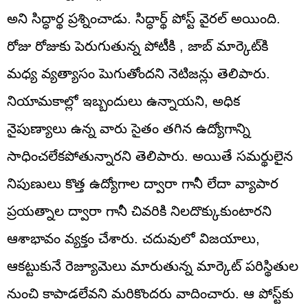
అని సిద్ధార్థ ప్రశ్నించాడు. సిద్ధార్థ్ పోస్ట్‌ వైరల్ అయింది.
రోజు రోజుకు పెరుగుతున్న పోటీకి , జాబ్‌ మార్కెట్‌కి
మధ్య వ్యత్యాసం పెుగుతోందని నెటిజన్లు తెలిపారు.
నియామకాల్లో ఇబ్బందులు ఉన్నాయని, అధిక
నైపుణ్యాలు ఉన్న వారు సైతం తగిన ఉద్యోగాన్ని
సాధించలేకపోతున్నారని తెలిపారు. అయితే సమర్థులైన
నిపుణులు కొత్త ఉద్యోగాల ద్వారా గానీ లేదా వ్యాపార
ప్రయత్నాల ద్వారా గానీ చివరికి నిలదొక్కుకుంటారని
ఆశాభావం వ్యక్తం చేశారు. చదువులో విజయాలు,
ఆకట్టుకునే రెజ్యూమెలు మారుతున్న మార్కెట్ పరిస్థితుల
నుంచి కాపాడలేవని మరికొందరు వాదించారు. ఆ పోస్ట్‌కు