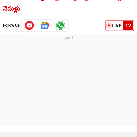
నెమళ్లు
LIVE
TV
Follow Us