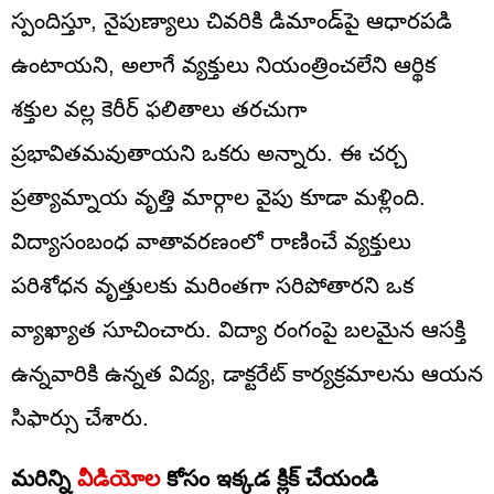
స్పందిస్తూ, నైపుణ్యాలు చివరికి డిమాండ్‌పై ఆధారపడి
ఉంటాయని, అలాగే వ్యక్తులు నియంత్రించలేని ఆర్థిక
శక్తుల వల్ల కెరీర్ ఫలితాలు తరచుగా
ప్రభావితమవుతాయని ఒకరు అన్నారు. ఈ చర్చ
ప్రత్యామ్నాయ వృత్తి మార్గాల వైపు కూడా మళ్లింది.
విద్యాసంబంధ వాతావరణంలో రాణించే వ్యక్తులు
పరిశోధన వృత్తులకు మరింతగా సరిపోతారని ఒక
వ్యాఖ్యాత సూచించారు. విద్యా రంగంపై బలమైన ఆసక్తి
ఉన్నవారికి ఉన్నత విద్య, డాక్టరేట్ కార్యక్రమాలను ఆయన
సిఫార్సు చేశారు.
మరిన్ని
వీడియోల
కోసం ఇక్కడ క్లిక్ చేయండి