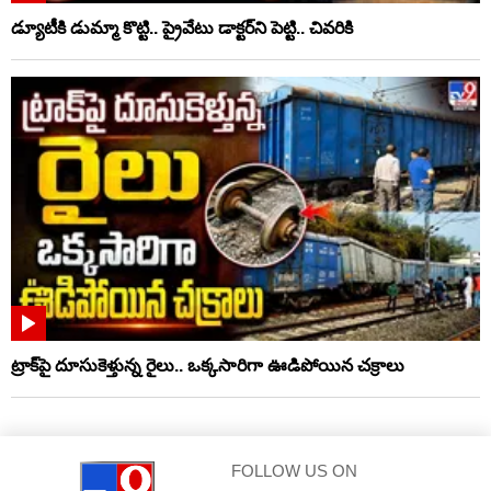
డ్యూటీకి డుమ్మా కొట్టి.. ప్రైవేటు డాక్టర్‌ని పెట్టి.. చివరికి
ట్రాక్‌పై దూసుకెళ్తున్న రైలు.. ఒక్కసారిగా ఊడిపోయిన చక్రాలు
FOLLOW US ON