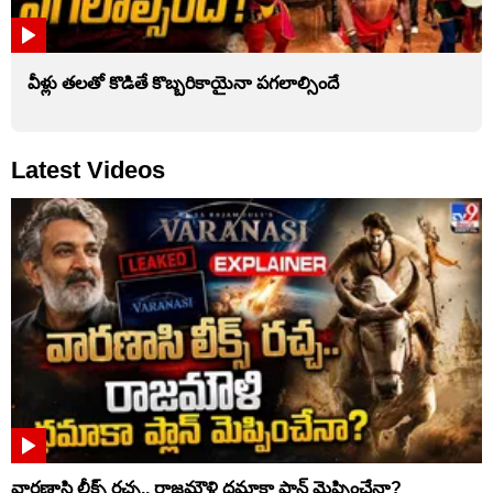
వీళ్లు తలతో కొడితే కొబ్బరికాయైనా పగలాల్సిందే
Latest Videos
వారణాసి లీక్స్ రచ్చ.. రాజమౌళి ధమాకా ప్లాన్ మెప్పించేనా?