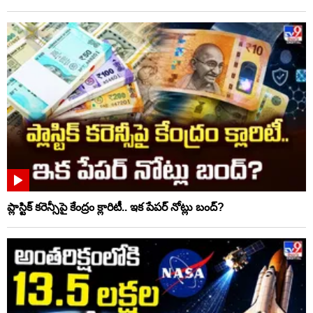
ప్లాస్టిక్‌ కరెన్సీపై కేంద్రం క్లారిటీ.. ఇక పేపర్‌ నోట్లు బంద్‌?