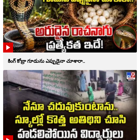
కింగ్ కోబ్రా గూడును ఎప్పుడైనా చూశారా..