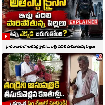
హైదరాబాద్‌లో అతిపెద్ద క్రైసిస్.. ఇళ్లు వదిలి పారిపోతున్న పిల్లలు