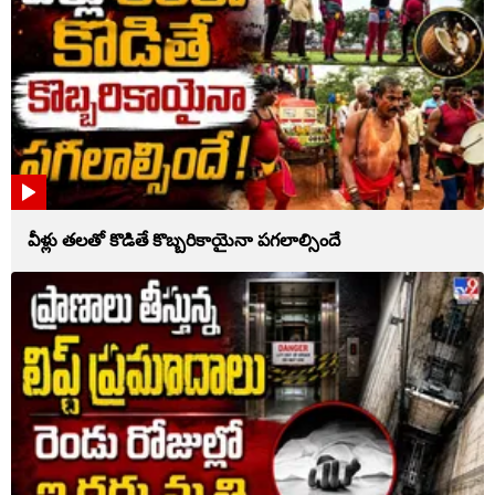
వీళ్లు తలతో కొడితే కొబ్బరికాయైనా పగలాల్సిందే