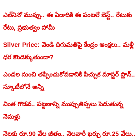
ఎల్‌నినో ముప్పు.. ఈ ఏడాదికి ఈ పంటలే బెస్ట్.. రేటుకు
రేటు, ప్రభుత్వం హామీ
Silver Price: వెండి దిగుమతిపై కేంద్రం ఆంక్షలు.. మళ్లీ
ధర కొండెక్కుతుందా?
ఎండల నుంచి తప్పించుకోవడానికి పిచ్చుక మాస్టర్ ప్లాన్..
స్కూటీలోనే అన్నీ
వింత గొడవ.. పట్టణాన్ని ముప్పుతిప్పలు పెడుతున్న
నెమళ్లు
నెలకు రూ.90 వేల జీతం.. నెలవారీ ఖర్చు రూ.25 వేలు..