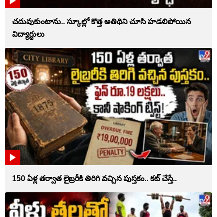
చదువుకుంటాను.. స్కూల్లో కొత్త అతిథిని చూసి హడలిపోయిన
విద్యార్ధులు
150 ఏళ్ల తర్వాత లైబ్రరీకి తిరిగి వచ్చిన పుస్తకం.. కట్ చేస్తే..