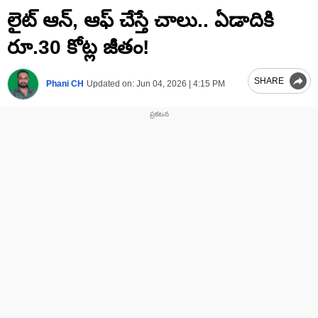
0
లైట్ ఆన్, ఆఫ్ చేస్తే చాలు.. ఏడాదికి
of
2
minutes,
రూ.30 కోట్ల జీతం!
25
seconds
SHARE
Phani CH
Updated on:
Jun 04, 2026 | 4:15 PM