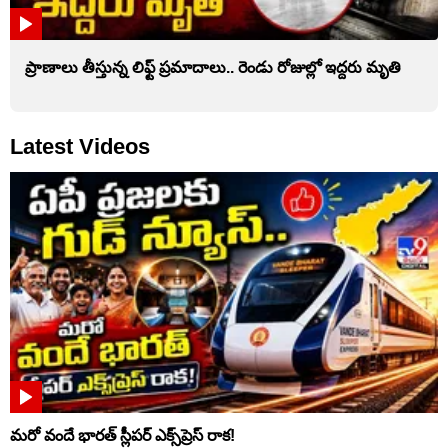
ప్రాణాలు తీస్తున్న లిఫ్ట్‌ ప్రమాదాలు.. రెండు రోజుల్లో ఇద్దరు మృతి
Latest Videos
మరో వందే భారత్ స్లీపర్ ఎక్స్‌ప్రెస్ రాక!