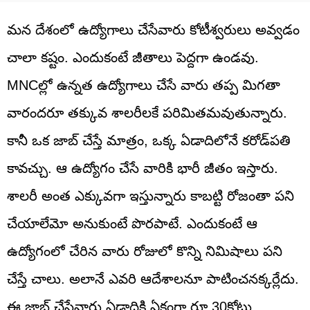
మన దేశంలో ఉద్యోగాలు చేసేవారు కోటీశ్వరులు అవ్వడం
చాలా కష్టం. ఎందుకంటే జీతాలు పెద్దగా ఉండవు.
MNCల్లో ఉన్నత ఉద్యోగాలు చేసే వారు తప్ప మిగతా
వారందరూ తక్కువ శాలరీలకే పరిమితమవుతున్నారు.
కానీ ఒక జాబ్ చేస్తే మాత్రం, ఒక్క ఏడాదిలోనే కరోడ్‌పతి
కావచ్చు. ఆ ఉద్యోగం చేసే వారికి భారీ జీతం ఇస్తారు.
శాలరీ అంత ఎక్కువగా ఇస్తున్నారు కాబట్టి రోజంతా పని
చేయాలేమో అనుకుంటే పొరపాటే. ఎందుకంటే ఆ
ఉద్యోగంలో చేరిన వారు రోజులో కొన్ని నిమిషాలు పని
చేస్తే చాలు. అలానే ఎవరి ఆదేశాలనూ పాటించనక్కర్లేదు.
ఈ జాబ్ చేసేవారు ఏడాదికి ఏకంగా రూ.30కోట్లు