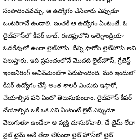
సంపాదించవచ్చు. ఆ ఉద్యోగం చేసేవారు ఎప్పుడూ
ఒంటరిగానే ఉండాలి. ఇంతకీ ఆ ఉద్యోగం ఏంటంటే, ఓ
లైట్‌హౌస్‌లో కీపర్‌ జాబ్. ఈజిప్టులోని అలెగ్జాండ్రియా
ఓడరేవులో ఉందా లైట్‌హౌస్‌. దీన్ని ఫారోస్ లైట్‌హౌస్‌ అని
పిలుస్తారు. ఇది ప్రపంచంలోనే మొదటి లైట్‌హౌస్, గ్రేటెస్ట్
ఇంజనీరింగ్ అచీవ్‌మెంట్‌గా పేరుపొందింది. మరి ఇందులో
కీపర్ ఉద్యోగం చేస్తే అంత శాలరీ ఎందుకు ఇస్తారో,
చేయాల్సిన పని ఏంటో తెలుసుకుందాం. లైట్‌హౌస్‌ కీపర్
చేయాల్సిన ఒకే ఒక పని ఏంటంటే లైట్ ఎప్పుడూ
వెలుగుతూ ఉండేలా ఆ వ్యక్తి చూసుకోవాలి. డే టైమ్‌ లేదా
నైట్ టైమ్‌ అనే తేడా లేకుండా లైట్ హౌస్‌లో లైట్