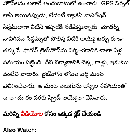
హౌస్‌లను అలాగే అందుబాటులో ఉంచారు. GPS సిగ్నల్
లాస్ అయినప్పుడు, లేదంటే బ్యాకప్ నావిగేషన్
సిస్టమ్‌లాగా వీటిని ఇప్పటికీ నడిపిస్తున్నారు. మోడర్న్‌
నావిగేషన్ సిస్టమ్స్‌తో పోలిస్తే వీటికి అయ్యే ఖర్చు కూడా
తక్కువే. ఫారోస్ లైట్‌హౌస్‌ను నిర్మించడానికి చాలా ఏళ్ల
సమయం పట్టింది. దీని నిర్మాణానికి చెక్క, రాళ్లు, ఇనుము
వంటివి వాడారు. లైట్‌హౌస్‌ లోపల పెద్ద మంట
వెలిగించేవారు. ఆ మంట వెలుగును లెన్స్‌ల సహాయంతో
చాలా దూరం వరకు స్ప్రెడ్ అయ్యేలా చేసేవారు.
మరిన్ని
వీడియోల
కోసం ఇక్కడ క్లిక్ చేయండి
Also Watch: