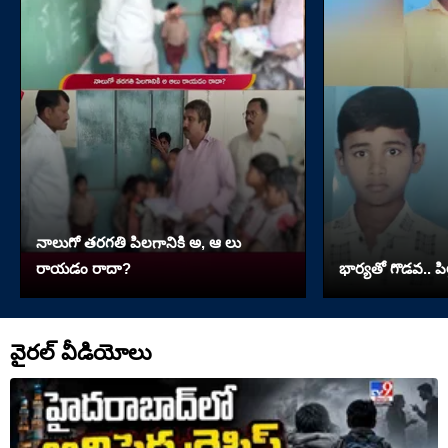
నాలుగో త‌ర‌గతి పిలగానికి అ, ఆ లు
రాయ‌డం రాదా?
భార్యతో గొడవ.. పి
వైరల్ వీడియోలు