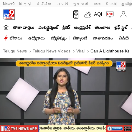
News9
हिन्दी 
ಕನ್ನಡ
मराठी
ગુજરાતી
বাংলা
ਪੰਜਾਬੀ
தமிழ
AQI
తాజా వార్తలు
ఎంటర్టైన్మెంట్
క్రికెట్
ఆంధ్రప్రదేశ్
తెలంగాణ
లైఫ్ స్టైల్
బోనాలు
ఉద్యోగాలు
జ్యోతిష్యం
టెక్నాలజీ
వాతావరణం
వీడియో
Telugu News
Telugu News Videos
Viral
Can A Lighthouse Keep