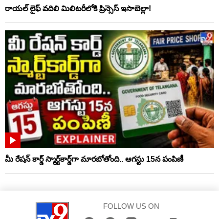
రాయల్ లైఫ్ వదిలి మిలిటరీలోకి ప్రిన్సెస్ ఇసాబెల్లా!
మీ రేషన్ కార్డ్ స్మార్ట్‌కార్డ్‌గా మారబోతోంది.. ఆగస్టు 15న పంపిణీ
FOLLOW US ON