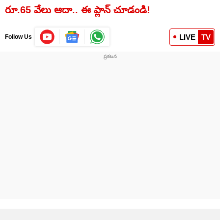
రూ.65 వేలు ఆదా.. ఈ ప్లాన్ చూడండి!
LIVE
TV
Follow Us