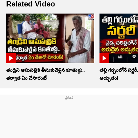
Related Video
తండ్రిని ఆసుపత్రికి తీసుకువెళ్లిన కూతుళ్లు..
తల్లి గర్భంలోనే సర్జర
తర్వాత ఏం చేసారంటే
అద్భుతం!