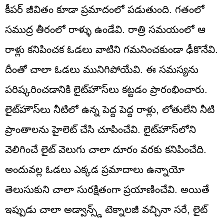
కీపర్ జీవితం కూడా ప్రమాదంలో పడుతుంది. గతంలో
సముద్ర తీరంలో రాళ్ళు ఉండేవి. రాత్రి సమయంలో ఆ
రాళ్లు కనిపించక ఓడలు వాటిని గమనించకుండా ఢీకొనేవి.
దీంతో చాలా ఓడలు మునిగిపోయేవి. ఈ సమస్యను
పరిష్కరించడానికి లైట్‌హౌస్‌లు కట్టడం ప్రారంభించారు.
లైట్‌హౌస్‌లు నీటిలో ఉన్న పెద్ద పెద్ద రాళ్లు, లోతులేని నీటి
ప్రాంతాలను హైలెట్ చేసి చూపించేవి. లైట్‌హౌస్‌లోని
వెలిగించే లైట్ వెలుగు చాలా దూరం వరకు కనిపించేది.
అందువల్ల ఓడలు ఎక్కడ ప్రమాదాలు ఉన్నాయో
తెలుసుకుని చాలా సురక్షితంగా ప్రయాణించేవి. అయితే
ఇప్పుడు చాలా అడ్వాన్స్డ్ టెక్నాలజీ వచ్చినా సరే, లైట్