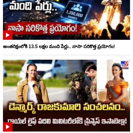
అంతరిక్షంలోకి 13.5 లక్షల మంది పేర్లు.. నాసా సరికొత్త ప్రయోగం!