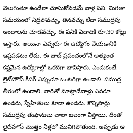
వెలుగుతూ ఉండేలా చూసుకోవడమే వాళ్ల పని. మిగతా
సమయంలో నిద్రపోవచ్చు, తినవచ్చు లేదా సముద్రపు
అందాలను చూడవచ్చు. ఈ పనికి ఏడాదికి రూ.30 కోట్లు
ఇస్తారు. అయినా ఎవ్వరూ ఈ ఉద్యోగం చేయడానికి
ఇష్టపడటం లేదు. ఈ జాబ్ ప్రపంచంలోనే అత్యంత
కష్టమైన ఉద్యోగాల్లో ఒకటిగా భావిస్తారు. ఎందుకంటే,
లైట్‌హౌస్‌ కీపర్ ఎప్పుడూ ఒంటరిగా ఉండాలి. సముద్ర
తీరంలో ఉండాలి. వారితో మాట్లాడేవాళ్లు ఎవరూ
ఉండరు, స్నేహితులు కూడా ఉండరు. కొన్నిసార్లు
సముద్రపు తుఫానులు చాలా బలంగా వీస్తాయి. దీంతో
లైట్‌హౌస్‌ మొత్తం నీళ్లలో మునిగిపోతుంది. అప్పుడు ఆ