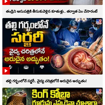
తండ్రిని ఆసుపత్రికి తీసుకువెళ్లిన కూతుళ్లు.. తర్వాత ఏం చేసారంటే
తల్లి గర్భంలోనే సర్జరీ.. వైద్య చరిత్రలోనే అరుదైన అద్భుతం!