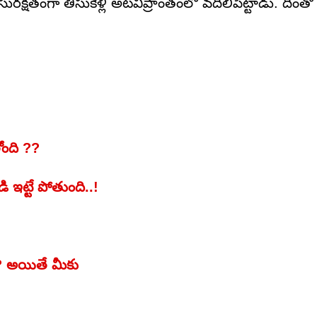
ని సురక్షితంగా తీసుకెళ్లి అటవీప్రాంతంలో వదిలిపెట్టాడు. దీ
ంది ??
ఇట్టే పోతుంది..!
 ?? అయితే మీకు