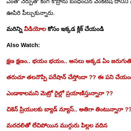
ఎంతో నేర్పుతో కింగ్‌ కోబ్రాను బంధించిన వెంకటేష్‌ దాని
ఊపిరి పీల్చుకున్నారు.
మరిన్ని
వీడియోల
కోసం ఇక్కడ క్లిక్ చేయండి
Also Watch:
క్షణ క్షణం.. భయం భయం.. అసలు అక్కడ ఏం జరుగుతో
తరుచూ తలనొప్పి పరేషాన్ చేస్తోందా ?? ఈ పని చేయండి 
ఎండాకాలమని మెట్రో రైల్లో ప్రయాణిస్తున్నారా ??
చికెన్‌ ప్రియులకు బ్యాడ్‌ న్యూస్‌.. అతిగా తింటున్నారా
మరదలితో లేచిపోయిన ముగ్గురు పిల్లల వదిన