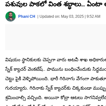
పశువుల పాకలో వింత శబ్ధాలు.. ఏంటా అని
seconds
of
1
minute,
Phani CH
|
Updated on:
May 03, 2025 | 9:52 AM
18
seconds
Volume
0%
విషయం స్థానికులకు చెప్పగా వారు అటవీ శాఖ అధికారులు, 
స్నేక్‌ క్యాచర్‌ వెంకటేష్.. పామును బంధించేందుకు స
చెట్టు పైకి వెళ్ళిపోయింది. భారీ గిరినాగు వేగంగా పాకుత
గురయ్యారు. గిరినాకు స్నేక్‌ క్యాచర్‌కు చిక్కకుండా ము
శ్రమించాల్సి వచ్చింది. అయినా కోబ్రా ఆటలు సాగనివ్వలేదు 