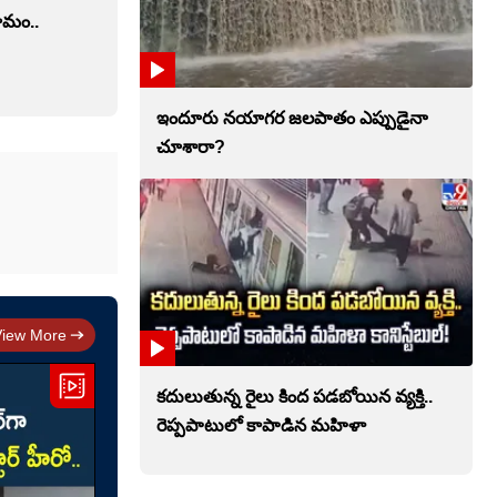
రామం..
ఇందూరు నయాగర జలపాతం ఎప్పుడైనా
చూశారా?
View More
కదులుతున్న రైలు కింద పడబోయిన వ్యక్తి..
రెప్పపాటులో కాపాడిన మహిళా