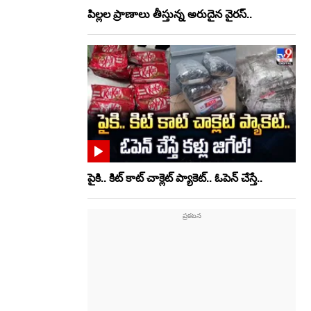
పిల్లల ప్రాణాలు తీస్తున్న అరుదైన వైరస్..
పైకి.. కిట్‌ కాట్‌ చాక్లెట్ ప్యాకెట్‌.. ఓపెన్‌ చేస్తే..